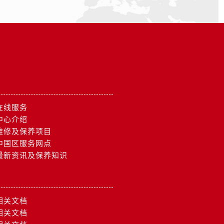
在线服务
中心介绍
维修及保养项目
中国区服务网点
最新资讯及保养知识
相关文档
相关文档