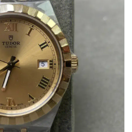
际中心写字楼8层805室（需提前预约）
易中心写字楼A座13层1304室（需提前预约）
绿地双子塔（中央广场）A1座办公楼14层07室（需提前预约）
心写字楼（万象城）15层1508室（需提前预约）
际中心写字楼A塔7层704室（需提前预约）
世界贸易中心大厦南塔写字楼15层07室（需提前预约）
厦写字楼17层1701室（需提前预约）
厦写字楼1座30层05室（需提前预约）
字楼B座11层1104室（需提前预约）
写字楼15层03室（需提前预约）
心写字楼24层2406B室（需提前预约）
代广场写字楼9层902室（需提前预约）
号世茂环球金融中心写字楼（芙蓉广场）10层13室（需提前预约
楼29层2905室（需提前预约）
表服务中心（品牌授权店）3层整层（需提前预约）
表服务中心（品牌授权店）1层整层（需提前预约）