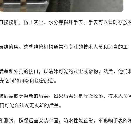
表服务中心（品牌授权店）1层整层（需提前预约）
（CCMALL）C座17层17-B（需提前预约）
10层1015室（需提前预约）
接接触，防止灰尘、水分等损坏手表。手表可以暂时存放
心T2座写字楼29层03室（需提前预约）
厦7层G室（需提前预约）
心C座12层1205室（需提前预约）
维修店。这些维修机构通常有专业的技术人员和适当的工
中心T1写字楼9层907室（需提前预约）
写字楼1座11层1104室（需提前预约）
楼16层1603室（需提前预约）
盖和外壳的接口，以清除可能的灰尘或杂物。然后，他们
中心办公楼C座22层08室（需提前预约）
壳之间的润滑和紧密配合。
大厦38层09室（需提前预约）
楼1224室（需提前预约）
后盖或更换新的后盖。如果后盖只是轻微脱落，技术人员
大厦B座12楼03室（需提前预约）
们可能会建议更换新的后盖。
心写字楼A座7楼709室（需提前预约）
2层04室（需提前预约）
测试，确保后盖安装牢固，防水性能正常，不影响手表的
心A座907室（需提前预约）