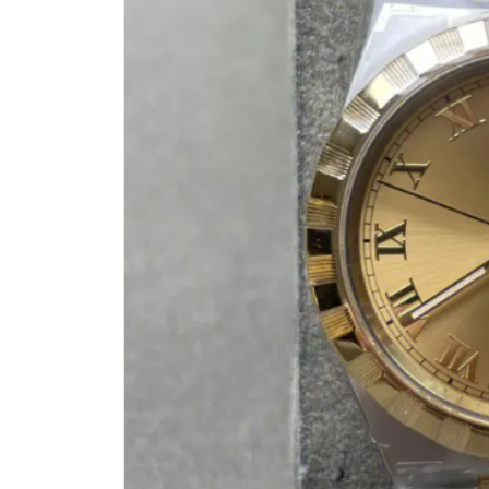
绍兴市越城区胜利东路379号世茂天
嘉兴市南湖区广益路705号嘉兴世界贸
南昌市红谷滩新区红谷中大道998号
济南市历下区经十路11111号华润中
广州市天河区天河路230号万菱汇国
广州市越秀区环市东路371-375号
深圳市罗湖区深南东路5001号华润大
惠州市惠城区江北文昌一路7号华贸大
厦门市思明区湖滨东路95号华润大厦写
福州市鼓楼区五四路128-1号恒力城
成都市锦江区人民东路6号SAC东原中
重庆市江北区观音桥步行街2号融恒时
长沙市芙蓉区定王台街道建湘路393
郑州市二七区铭功路10号华润大厦写字
太原市迎泽区解放路15号亨得利名
沈阳市沈河区中街路137号亨得利名