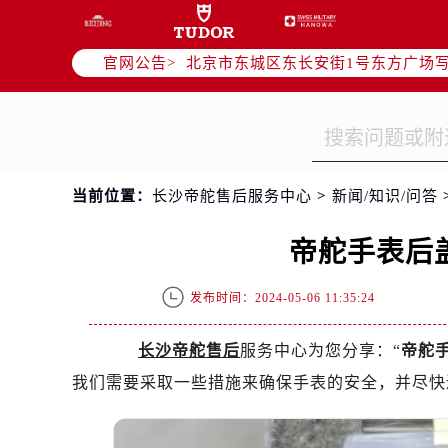
帝舵官方全国统一服务热线400-80
2026年7月帝舵售后服务中心最新网
官网公告>
北京市东城区东长安街1号东方广场写
北京市朝阳区建国门外大街甲6号华熙
天津市和平区赤峰道136号天津国际金
上海市徐汇区虹桥路3号港汇中心写字楼
上海市黄浦区南京东路299号宏伊国
当前位置：
长沙帝舵售后服务中心
>
新闻/知识/问答
南京市秦淮区中山南路1号（新街口）
常州市新北区龙锦路1590号现代传媒
帝舵手表后
徐州市鼓楼区淮海东路29号苏宁广场I
扬州市邗江区国展路29号星耀天地写字
发布时间：2024-05-06 11:35:24
盐城市盐都区世纪大道5号盐城金融城写
泰州市海陵区永定东路399号置地商
长沙帝舵售后
服务中心为您分享：“
帝舵
宁波市江北区大闸南路500号来福士广
我们需要采取一些措施来确保手表的安全，并尽快
杭州市上城区钱江路1366号华润大厦
金华市金东区东市南街777号金华万达