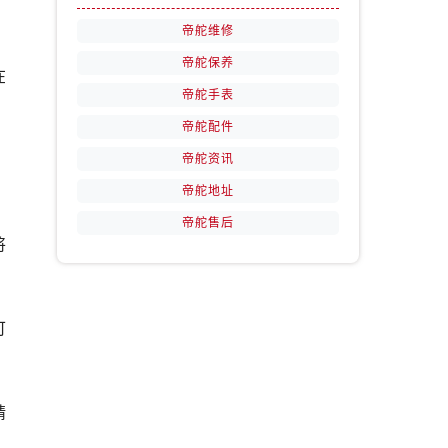
帝舵维修
帝舵保养
在
帝舵手表
帝舵配件
帝舵资讯
帝舵地址
帝舵售后
将
可
精