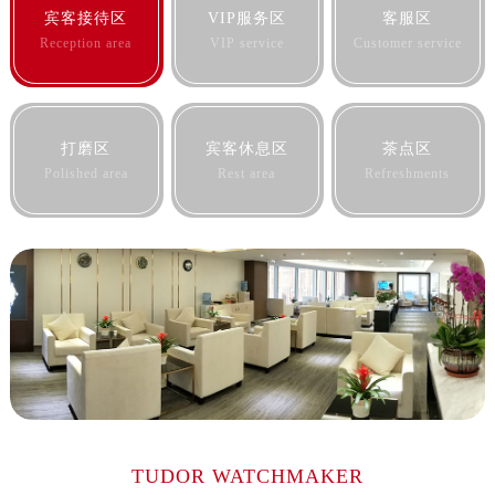
山西省朔州市朔城区怡西路与鄯阳西街交汇处帝舵售后服务中心（需提前预约）
Reception area
VIP service
Customer service
山西省忻州市忻府区和平东街与七一南路交叉口帝舵售后服务中心（需提前预约）
山西省阳泉市郊区平阳东街与新城大道交叉口帝舵售后服务中心（需提前预约）
山西省运城市盐湖区河东街帝舵售后服务中心（需提前预约）
打磨区
宾客休息区
茶点区
山西省长治市潞州区英雄中路帝舵售后服务中心（需提前预约）
Polished area
Rest area
Refreshments
山西省太原市迎泽区迎泽街道解放路15号亨得利名表维修授权店3楼帝舵售后服务中心（需提前预约）
天津市和平区赤峰道136号天津国际金融中心26层2603室帝舵售后服务中心（需提前预约）
安徽省安庆市迎江区人民路帝舵售后服务中心（需提前预约）
安徽省蚌埠市蚌山区淮河路帝舵售后服务中心（需提前预约）
安徽省亳州市谯城区魏武大道帝舵售后服务中心（需提前预约）
安徽省池州市贵池区长江路帝舵售后服务中心（需提前预约）
安徽省滁州市琅琊区南谯北路帝舵售后服务中心（需提前预约）
安徽省阜阳市颍州区颍州北路帝舵售后服务中心（需提前预约）
安徽省淮北市相山区淮海路帝舵售后服务中心（需提前预约）
TUDOR WATCHMAKER
安徽省淮南市田家庵区国庆中路帝舵售后服务中心（需提前预约）
安徽省黄山市屯溪区黄山西路帝舵售后服务中心（需提前预约）