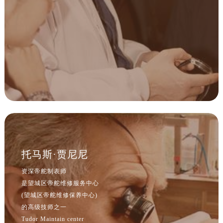
海南省儋州市儋州市那大镇兰洋北路帝舵售后服务中心（需提前预约）
海南省东方市八所镇解放西路帝舵售后服务中心（需提前预约）
海南省琼海市嘉积镇东风路帝舵售后服务中心（需提前预约）
海南省三沙市西沙区西沙群岛永兴岛北京路帝舵售后服务中心（需提前预约）
海南省三亚市吉阳区迎宾路帝舵售后服务中心（需提前预约）
海南省万宁市万城镇解放路帝舵售后服务中心（需提前预约）
海南省文昌市文城镇教育东路帝舵售后服务中心（需提前预约）
海南省五指山市通什镇三月三大道帝舵售后服务中心（需提前预约）
香港特别行政区尖沙咀区油尖旺区广东道帝舵售后服务中心（需提前预约）
香港特别行政区金钟区中西区金钟道帝舵售后服务中心（需提前预约）
托马斯·贾尼尼
香港特别行政区九龙区油尖旺区弥敦道帝舵售后服务中心（需提前预约）
资深帝舵制表师
香港特别行政区铜锣湾区湾仔区轩尼诗道帝舵售后服务中心（需提前预约）
是望城区帝舵维修服务中心
河南省安阳市文峰区解放大道帝舵售后服务中心（需提前预约）
(望城区帝舵维修保养中心)
河南省鹤壁市淇滨区九州路帝舵售后服务中心（需提前预约）
的高级技师之一
河南省济源市沁园街道济水大道帝舵售后服务中心（需提前预约）
Tudor Maintain center
河南省焦作市解放区解放路帝舵售后服务中心（需提前预约）