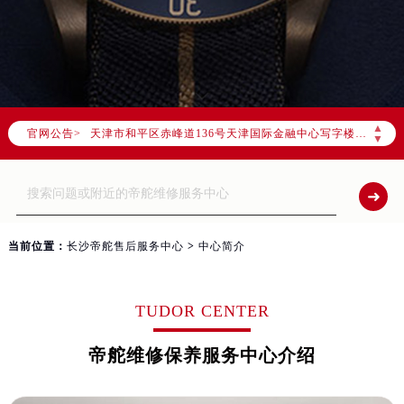
帝舵官方全国统一服务热线400-801-5381，服务覆盖中国大陆、香港、澳门、台湾全部区域（非大陆需加拨“+86”）
2026年7月帝舵售后服务中心最新网点地址：
北京市东城区东长安街1号东方广场写字楼W3座6层602室（需提前预约）
北京市朝阳区建国门外大街甲6号华熙国际中心写字楼D座11层1102室（需提前预约）
天津市和平区赤峰道136号天津国际金融中心写字楼26层2603室（需提前预约）
▲
官网公告>
上海市徐汇区虹桥路3号港汇中心写字楼2座37层3705室（需提前预约）
▼
上海市黄浦区南京东路299号宏伊国际广场写字楼8层806室（需提前预约）
南京市秦淮区中山南路1号（新街口）南京中心写字楼22层C1-1室（需提前预约）
常州市新北区龙锦路1590号现代传媒中心写字楼5号楼10层1008室（需提前预约）
徐州市鼓楼区淮海东路29号苏宁广场IFC国际金融中心写字楼35层3508室（需提前预约）
当前位置：
长沙帝舵售后服务中心
>
中心简介
扬州市邗江区国展路29号星耀天地写字楼1号楼18层1803室（需提前预约）
盐城市盐都区世纪大道5号盐城金融城写字楼1号楼16层1604室（需提前预约）
TUDOR CENTER
泰州市海陵区永定东路399号置地商务中心东塔写字楼（华润万象城）17层1706室（需提前预约）
宁波市江北区大闸南路500号来福士广场办公楼20层2009室（需提前预约）
帝舵维修保养服务中心介绍
杭州市上城区钱江路1366号华润大厦写字楼A座5层503-5室（需提前预约）
金华市金东区东市南街777号金华万达广场写字楼4号楼22层2209室（需提前预约）