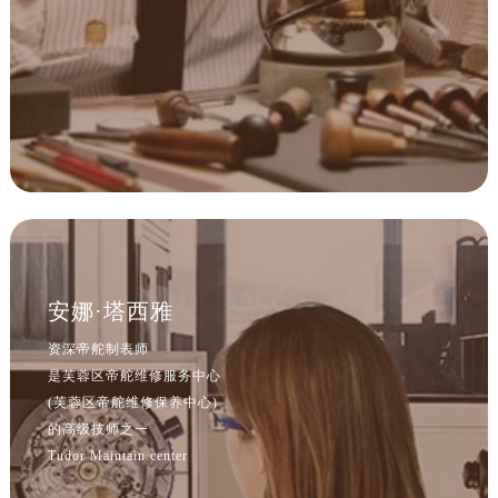
江苏省宿迁市宿城区西湖路帝舵售后服务中心（需提前预约）
江苏省泰州市海陵区永定东路399号置地商务中心东塔（华润万象城）17层1706室帝舵售后服务中心（需提前预约）
江苏省徐州市鼓楼区淮海东路29号苏宁广场IFC国际金融中心35层3508室帝舵售后服务中心（需提前预约）
江苏省盐城市盐都区世纪大道5号盐城金融城写字楼1号楼16层1604室帝舵售后服务中心（需提前预约）
江苏省扬州市邗江区国展路29号星耀天地写字楼1号楼18层1803室帝舵售后服务中心（需提前预约）
江苏省镇江市京口区中山东路帝舵售后服务中心（需提前预约）
江西省抚州市临川区赣东大道帝舵售后服务中心（需提前预约）
江西省赣州市章贡区文清路帝舵售后服务中心（需提前预约）
江西省吉安市吉州区井冈山大道帝舵售后服务中心（需提前预约）
安娜·塔西雅
江西省景德镇市珠山区珠山中路帝舵售后服务中心（需提前预约）
资深帝舵制表师
江西省九江市浔阳区浔阳路帝舵售后服务中心（需提前预约）
是芙蓉区帝舵维修服务中心
江西省南昌市红谷滩新区红谷中大道998号绿地双子塔（中央广场）A1座办公楼14层1407室帝舵售后服务中心（需提前预约）
(芙蓉区帝舵维修保养中心)
江西省萍乡市安源区萍安北大道与康庄路交叉口帝舵售后服务中心（需提前预约）
的高级技师之一
江西省上饶市信州区滨江西路帝舵售后服务中心（需提前预约）
Tudor Maintain center
江西省新余市渝水区北湖西路帝舵售后服务中心（需提前预约）
江西省宜春市袁州区中山中路帝舵售后服务中心（需提前预约）