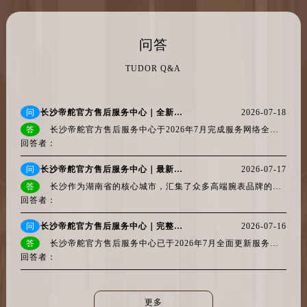
辽宁省大连市中山区人民路15号国际金融大厦7层G室帝舵售后服务中心（需提前预约）
问答
广东省佛山市禅城区季华五路57号万科金融中心C座12层1205室帝舵售后服务中心（需提前预约）
广东省东莞市东城街道鸿福东路1号民盈国贸中心T1写字楼9层907室帝舵售后服务中心（需提前预约）
TUDOR Q&A
江苏省无锡市梁溪区人民中路139号恒隆广场写字楼1座11层1104室帝舵售后服务中心（需提前预约）
江苏省南通市崇川区工农路57号圆融广场写字楼16层1603室帝舵售后服务中心（需提前预约）
问
长沙帝舵官方售后服务中心｜全新网点地址与官方售后热线权威信息公示（2026年7月最新）
2026-07-18
江苏省苏州市苏州工业园区 星港街199号苏州中心办公楼C座22层08室帝舵售后服务中心（需提前预约）
答
长沙帝舵官方售后服务中心于2026年7月完成服务网络全面升级，官方售后热线正式启用400-801-5381（唯一官方），客服在线时间为每日8:00至2...
湖北省武汉市江汉区解放大道686号世界贸易大厦38层09室帝舵售后服务中心（需提前预约）
回答者：
广西省南宁市青秀区金湖路59号地王大厦12楼1224室帝舵售后服务中心（需提前预约）
问
长沙帝舵官方售后服务中心｜最新电话与详细地址权威信息公示（2026年7月最新）
2026-07-17
安徽省合肥市蜀山区潜山路111号万象城华润大厦B座12楼03室帝舵售后服务中心（需提前预约）
答
长沙作为湖南省的核心城市，汇集了众多高端腕表品牌的官方售后服务体系。帝舵表以其精湛工艺与可靠性能深受当地表主信赖，2026年7月...
福建省泉州市丰泽区宝洲路729号浦西万达中心写字楼A座7楼709室帝舵售后服务中心（需提前预约）
回答者：
山东省青岛市南区山东路6号华润大厦B座22层04室帝舵售后服务中心（需提前预约）
问
长沙帝舵官方售后服务中心｜完整官方热线和详细地址权威信息公示（2026年7月最新）
2026-07-16
山东省烟台市芝罘区胜利路139号万达金融中心A座907室帝舵售后服务中心（需提前预约）
答
长沙帝舵官方售后服务中心已于2026年7月全面更新服务热线与办公地址。所有腕表的维修、保养、检测及配件更换业务，均需通过全国统...
吉林省长春市朝阳区西安大路727号中银大厦A座(旺进大厦)18层09室帝舵售后服务中心（需提前预约）
回答者：
贵州省贵阳市南明区都司高架桥路33号亨特国际金融中心14楼14D帝舵售后服务中心（需提前预约）
云南省昆明市盘龙区北京路928号同德昆明广场写字楼10层06室帝舵售后服务中心（需提前预约）
更多
河北省石家庄市长安区中山东路39号勒泰中心写字楼B座13层07室帝舵售后服务中心（需提前预约）