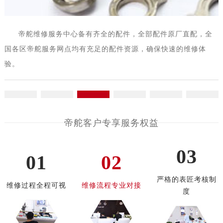
辽宁省本溪市平山区胜利路帝舵售后服务中心（需提前预约）
辽宁省朝阳市双塔区新华路帝舵售后服务中心（需提前预约）
辽宁省丹东市振兴区七经街帝舵售后服务中心（需提前预约）
帝舵手表维修中心独家制表材质更耐腐蚀和防锈，更为坚
辽宁省抚顺市新抚区东一路帝舵售后服务中心（需提前预约）
固，不论是磨砂还是光面，打磨出表链和表盘的效果更美观。
辽宁省阜新市海州区解放大街帝舵售后服务中心（需提前预约）
辽宁省葫芦岛市连山区中央路帝舵售后服务中心（需提前预约）
辽宁省锦州市古塔区中央大街帝舵售后服务中心（需提前预约）
辽宁省辽阳市白塔区新运大街帝舵售后服务中心（需提前预约）
帝舵客户专享服务权益
辽宁省盘锦市兴隆台区石油大街帝舵售后服务中心（需提前预约）
辽宁省铁岭市银州区南马路帝舵售后服务中心（需提前预约）
03
01
02
辽宁省营口市站前区市府路与渤海大街交叉口帝舵售后服务中心（需提前预约）
辽宁省沈阳市沈河区中街路137号亨得利名表维修授权店1楼帝舵售后服务中心（需提前预约）
严格的表匠考核制
维修过程全程可视
维修流程专业对接
辽宁省沈阳市沈河区中街路83号亨得利名表维修授权店1楼帝舵售后服务中心（需提前预约）
度
北京市朝阳区建国门外大街甲6号华熙国际中心D座11层1102室帝舵售后服务中心（需提前预约）
北京市东城区东长安街1号王府井东方广场W3座6层602室帝舵售后服务中心（需提前预约）
河北省保定市竞秀区朝阳北大街北国先天下帝舵售后服务中心（需提前预约）