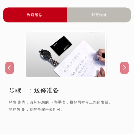
新疆维吾尔自治区石河子市北二路帝舵售后服务中心（需提前预约）
到店维修
邮寄维修
新疆维吾尔自治区双河市光明路帝舵售后服务中心（需提前预约）
新疆维吾尔自治区塔城市塔城地区闻琴路帝舵售后服务中心（需提前预约）
新疆维吾尔自治区铁门关市兴疆路帝舵售后服务中心（需提前预约）
新疆维吾尔自治区图木舒克市图木舒克市中兴街帝舵售后服务中心（需提前预约）
新疆维吾尔自治区吐鲁番市高昌区文化中路文化中路帝舵售后服务中心（需提前预约）
新疆维吾尔自治区乌苏市乌鲁木齐北路帝舵售后服务中心（需提前预约）
新疆维吾尔自治区五家渠市长征西街帝舵售后服务中心（需提前预约）
新疆维吾尔自治区新星市东风路帝舵售后服务中心（需提前预约）
新疆维吾尔自治区伊宁市解放西路帝舵售后服务中心（需提前预约）
步骤一：
送修准备
贵州省安顺市西秀区中华南路帝舵售后服务中心（需提前预约）
销售 期内：请带好您的 卡和手表，最好同时带上您的发票。
贵州省毕节市七星关区松山路帝舵售后服务中心（需提前预约）
非销售 期：携带帝舵手表即可。
贵州省六盘水市钟山区钟山大道帝舵售后服务中心（需提前预约）
贵州省黔东南苗族侗族自治州凯里市北京西路帝舵售后服务中心（需提前预约）
贵州省黔西南布依族苗族自治州兴义市大道与桔香路交汇处帝舵售后服务中心（需提前预约）
贵州省铜仁市碧江区民主路帝舵售后服务中心（需提前预约）