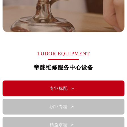
甘肃省庆阳市西峰区南大街帝舵售后服务中心（需提前预约）
甘肃省天水市秦州区民主路帝舵售后服务中心（需提前预约）
甘肃省武威市凉州区迎宾路帝舵售后服务中心（需提前预约）
甘肃省张掖市甘州区民乐北路帝舵售后服务中心（需提前预约）
宁夏回族自治区固原市原州区文化街帝舵售后服务中心（需提前预约）
宁夏回族自治区石嘴山市大武口区贺兰山路帝舵售后服务中心（需提前预约）
TUDOR EQUIPMENT
宁夏回族自治区吴忠市利通区开元大道帝舵售后服务中心（需提前预约）
帝舵维修服务中心设备
宁夏回族自治区银川市兴庆区新华东路97号新百中心C馆一层C1-18号商铺帝舵售后服务中心（需提前预约）
宁夏回族自治区中卫市沙坡头区鼓楼东街帝舵售后服务中心（需提前预约）
青海省果洛藏族自治州玛沁县团结路帝舵售后服务中心（需提前预约）
专业标配 ➣
青海省海北藏族自治州海晏县将军路帝舵售后服务中心（需提前预约）
青海省海东市乐都区滨河路帝舵售后服务中心（需提前预约）
青海省海南藏族自治州共和县青海湖大街帝舵售后服务中心（需提前预约）
职业专精 ➣
青海省海西蒙古族藏族自治州德令哈市柴达木路帝舵售后服务中心（需提前预约）
青海省黄南藏族自治州同仁市德合隆路帝舵售后服务中心（需提前预约）
精益求精 ➣
青海省西宁市城西区海湖新区西关大道帝舵售后服务中心（需提前预约）