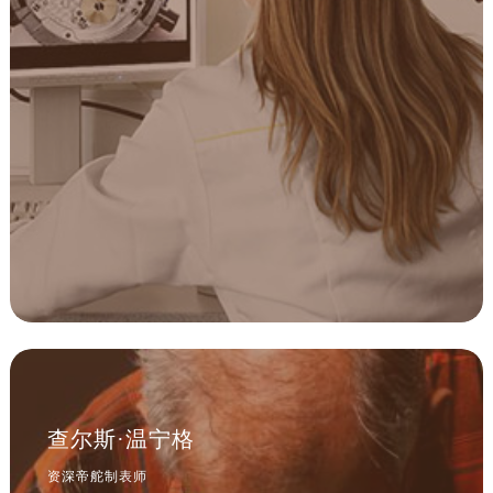
江西省鹰潭市月湖区胜利东路帝舵售后服务中心（需提前预约）
山东省德州市德城区东风中路帝舵售后服务中心（需提前预约）
山东省东营市东营区济南路帝舵售后服务中心（需提前预约）
山东省济南市历下区经十路11111号华润中心写字楼（万象城）15层1508室帝舵售后服务中心（需提前预约）
山东省济宁市任城区太白楼路帝舵售后服务中心（需提前预约）
山东省莱芜市文化南路8号银座商城名表维修一楼名表维修帝舵售后服务中心（需提前预约）
山东省临沂市兰山区解放路帝舵售后服务中心（需提前预约）
山东省日照市东港区烟台路帝舵售后服务中心（需提前预约）
山东省泰安市泰山区财源街道泰山大街帝舵售后服务中心（需提前预约）
山东省威海市环翠区新威海路89号振华商厦一楼名表维修帝舵售后服务中心（需提前预约）
山东省潍坊市奎文区东风东街帝舵售后服务中心（需提前预约）
山东省枣庄市滕州市北辛路与善国路交叉口帝舵售后服务中心（需提前预约）
山东省淄博市张店区金晶大道帝舵售后服务中心（需提前预约）
查尔斯·温宁格
上海市黄浦区南京东路299号宏伊国际广场写字楼8层806室帝舵售后服务中心（需提前预约）
上海市徐汇区虹桥路3号港汇中心2座37层3705室帝舵售后服务中心（需提前预约）
资深帝舵制表师
是天心区帝舵维修服务中心
浙江省杭州市上城区钱江路1366号华润大厦A座5层503-5室帝舵售后服务中心（需提前预约）