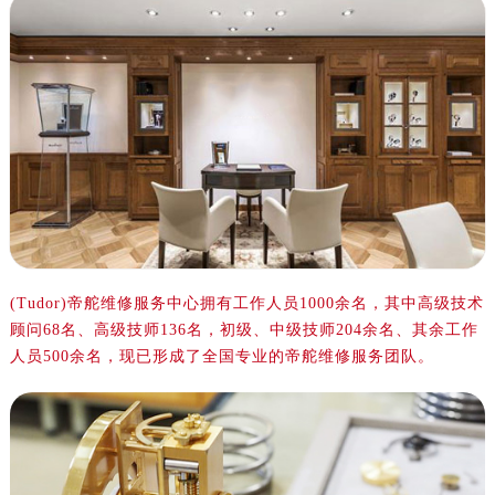
绍兴市越城区胜利东路379号世茂天际中心写字楼8层805室（需提前预约）
嘉兴市南湖区广益路705号嘉兴世界贸易中心写字楼A座13层1304室（需提前预约）
南昌市红谷滩新区红谷中大道998号绿地双子塔（中央广场）A1座办公楼14层07室（需提前预约）
济南市历下区经十路11111号华润中心写字楼（万象城）15层1508室（需提前预约）
广州市天河区天河路230号万菱汇国际中心写字楼A塔7层704室（需提前预约）
广州市越秀区环市东路371-375号世界贸易中心大厦南塔写字楼15层07室（需提前预约）
深圳市罗湖区深南东路5001号华润大厦写字楼17层1701室（需提前预约）
惠州市惠城区江北文昌一路7号华贸大厦写字楼1座30层05室（需提前预约）
厦门市思明区湖滨东路95号华润大厦写字楼B座11层1104室（需提前预约）
福州市鼓楼区五四路128-1号恒力城写字楼15层03室（需提前预约）
(Tudor)帝舵维修服务中心拥有工作人员1000余名，其中高级技术
成都市锦江区人民东路6号SAC东原中心写字楼24层2406B室（需提前预约）
顾问68名、高级技师136名，初级、中级技师204余名、其余工作
重庆市江北区观音桥步行街2号融恒时代广场写字楼9层902室（需提前预约）
人员500余名，现已形成了全国专业的帝舵维修服务团队。
长沙市芙蓉区定王台街道建湘路393号世茂环球金融中心写字楼（芙蓉广场）10层13室（需提前预约）
郑州市二七区铭功路10号华润大厦写字楼29层2905室（需提前预约）
太原市迎泽区解放路15号亨得利名表服务中心（品牌授权店）3层整层（需提前预约）
沈阳市沈河区中街路137号亨得利名表服务中心（品牌授权店）1层整层（需提前预约）