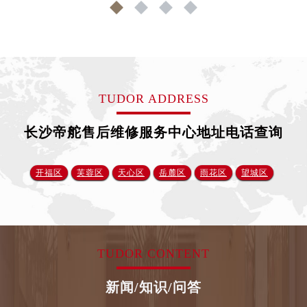
云南省德宏傣族景颇族自治州芒市团结大街帝舵售后服务中心（需提前预约）
云南省迪庆藏族自治州香格里拉市长征大道帝舵售后服务中心（需提前预约）
云南省红河哈尼族彝族自治州蒙自市天马路帝舵售后服务中心（需提前预约）
云南省丽江市古城区七星街帝舵售后服务中心（需提前预约）
TUDOR ADDRESS
云南省临沧市临翔区世纪路帝舵售后服务中心（需提前预约）
云南省怒江傈僳族自治州泸水市人民路帝舵售后服务中心（需提前预约）
长沙帝舵售后维修服务中心地址电话查询
云南省普洱市思茅区振兴大道帝舵售后服务中心（需提前预约）
云南省曲靖市麒麟区学府路帝舵售后服务中心（需提前预约）
开福区
芙蓉区
天心区
岳麓区
雨花区
望城区
云南省文山壮族苗族自治州文山市东风路帝舵售后服务中心（需提前预约）
云南省西双版纳傣族自治州景洪市宣慰大道帝舵售后服务中心（需提前预约）
云南省玉溪市红塔区南北大街帝舵售后服务中心（需提前预约）
云南省昭通市昭阳区青年路帝舵售后服务中心（需提前预约）
TUDOR CONTENT
重庆市江北区观音桥步行街2号融恒时代广场9层902室帝舵售后服务中心（需提前预约）
新疆维吾尔自治区乌鲁木齐市天山区红山路26号时代广场（CCMALL）C座17层17-B帝舵售后服务中心（需提前预约）
新闻/知识/问答
浙江省温州市鹿城区锦绣路1067号置信广场10层1015室帝舵售后服务中心（需提前预约）
黑龙江省哈尔滨市道里区友谊西路600号富力中心T2座写字楼29层03室室帝舵售后服务中心（需提前预约）