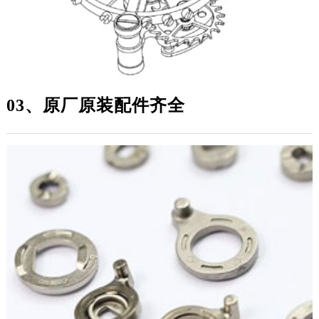
黑龙江省牡丹江市东安区太平路帝舵售后服务中心（需提前预约）
黑龙江省七台河市桃山区大同街帝舵售后服务中心（需提前预约）
黑龙江省齐齐哈尔市龙沙区龙华路帝舵售后服务中心（需提前预约）
黑龙江省双鸭山市尖山区新兴大街帝舵售后服务中心（需提前预约）
黑龙江省绥化市北林区新华街与康庄路交叉口帝舵售后服务中心（需提前预约）
04、帝舵独家制表工艺
黑龙江省伊春市伊美区通河路帝舵售后服务中心（需提前预约）
吉林省白城市洮北区明仁南街帝舵售后服务中心（需提前预约）
吉林省白山市浑江区浑江大街帝舵售后服务中心（需提前预约）
吉林省吉林市船营区河南街帝舵售后服务中心（需提前预约）
吉林省辽源市龙山区人民大街帝舵售后服务中心（需提前预约）
吉林省梅河口市新华街道梅河大街帝舵售后服务中心（需提前预约）
吉林省四平市铁东区紫气大路与南九经街交汇处帝舵售后服务中心（需提前预约）
吉林省松原市宁江区五环大街帝舵售后服务中心（需提前预约）
吉林省通化市东昌区环通乡江南大街帝舵售后服务中心（需提前预约）
吉林省延边市延吉市解放路帝舵售后服务中心（需提前预约）
辽宁省鞍山市铁东区站前街帝舵售后服务中心（需提前预约）