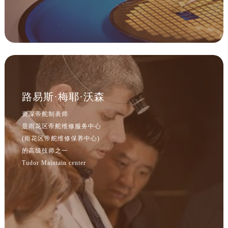
广东省云浮市云城区金山路帝舵售后服务中心（需提前预约）
广东省湛江市赤坎区观海北路帝舵售后服务中心（需提前预约）
广东省肇庆市端州区信安大道与砚都大道交汇处帝舵售后服务中心（需提前预约）
广西壮族自治区百色市右江区中山二路帝舵售后服务中心（需提前预约）
广西壮族自治区北海市海城区北京路帝舵售后服务中心（需提前预约）
广西壮族自治区崇左市江州区石景林街道友谊大道与丽川路交汇处帝舵售后服务中心（需提前预约）
路易斯·梅耶·沃森
广西壮族自治区防城港市港口区金花茶大道帝舵售后服务中心（需提前预约）
资深帝舵制表师
广西壮族自治区贵港市港北区港城街道布山大道与仙衣路交叉口帝舵售后服务中心（需提前预约）
是雨花区帝舵维修服务中心
广西壮族自治区桂林市秀峰区红岭路帝舵售后服务中心（需提前预约）
(雨花区帝舵维修保养中心)
广西壮族自治区河池市金城江区金城江街道朝阳路帝舵售后服务中心（需提前预约）
的高级技师之一
广西壮族自治区贺州市八步区城东街道灵峰南路帝舵售后服务中心（需提前预约）
Tudor Maintain center
广西壮族自治区来宾市兴宾区桂中大道帝舵售后服务中心（需提前预约）
广西壮族自治区柳州市城中区中山中路帝舵售后服务中心（需提前预约）
广西壮族自治区钦州市钦南区金海湾东大街帝舵售后服务中心（需提前预约）
广西壮族自治区梧州市万秀区龙湖镇高旺路帝舵售后服务中心（需提前预约）
广西壮族自治区玉林市玉州区金玉路帝舵售后服务中心（需提前预约）