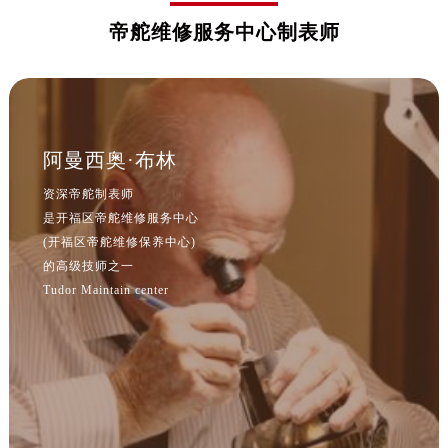
帝舵维修服务中心制表师
安徽省六安市金安区解放中路帝舵售后服务中心（需提前预约）
安徽省马鞍山市雨山区湖南西路帝舵售后服务中心（需提前预约）
安徽省宿州市埇桥区人民中路帝舵售后服务中心（需提前预约）
安徽省铜陵市铜官区石城大道帝舵售后服务中心（需提前预约）
安徽省芜湖市镜湖区中山路步行街帝舵售后服务中心（需提前预约）
阿曼西奥·布林
安徽省宣城市宣州区叠嶂西路帝舵售后服务中心（需提前预约）
资深帝舵制表师
福建省龙岩市新罗区九一南路帝舵售后服务中心（需提前预约）
是开福区帝舵维修服务中心
福建省南平市建阳区人民西路帝舵售后服务中心（需提前预约）
(开福区帝舵维修保养中心)
福建省宁德市蕉城区天湖东路帝舵售后服务中心（需提前预约）
的高级技师之一
福建省莆田市城厢区霞林街道荔华东大道帝舵售后服务中心（需提前预约）
Tudor Maintain center
福建省三明市三元区东乾二路帝舵售后服务中心（需提前预约）
福建省漳州市龙文区步港路帝舵售后服务中心（需提前预约）
江苏省常州市新北区龙锦路1590号现代传媒中心5号楼10层1008室帝舵售后服务中心（需提前预约）
江苏省淮安市清江浦区淮海北路帝舵售后服务中心（需提前预约）
江苏省连云港市海州区通灌北路帝舵售后服务中心（需提前预约）
江苏省南京市秦淮区中山南路1号南京中心22层22-C1-C3室帝舵售后服务中心（需提前预约）