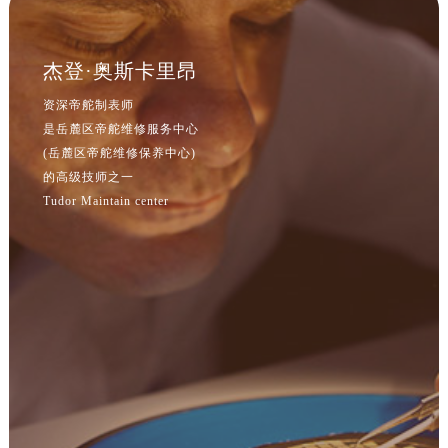
福建省厦门市思明区湖滨东路95号万象城华润大厦B座11层1104室帝舵售后服务中心（需提前预约）
广东省潮州市潮安区新风路与潮汕路交汇处帝舵售后服务中心（需提前预约）
杰登·奥斯卡里昂
广东省广州市天河区天河路230号万菱汇国际中心A塔7层704室帝舵售后服务中心（需提前预约）
资深帝舵制表师
广东省广州市越秀区环市东路371-375号世界贸易中心大厦南塔15层1507室帝舵售后服务中心（需提前预约）
是岳麓区帝舵维修服务中心
广东省河源市源城区越王大道帝舵售后服务中心（需提前预约）
(岳麓区帝舵维修保养中心)
的高级技师之一
广东省惠州市惠城区江北文昌一路7号华贸大厦1座30层3005室帝舵售后服务中心（需提前预约）
Tudor Maintain center
广东省江门市蓬江区广场西路帝舵售后服务中心（需提前预约）
广东省揭阳市榕城进贤门步行街帝舵售后服务中心（需提前预约）
广东省茂名市电白区水东街道迎宾大道帝舵售后服务中心（需提前预约）
广东省梅州市梅江区金燕大道帝舵售后服务中心（需提前预约）
广东省清远市清城区湖西路帝舵售后服务中心（需提前预约）
广东省汕头市龙湖区长平路帝舵售后服务中心（需提前预约）
广东省汕尾市城区香洲街道园林社区翠园街帝舵售后服务中心（需提前预约）
广东省韶关市武江区芙蓉新区与老城中心交汇处帝舵售后服务中心（需提前预约）
广东省深圳市罗湖区深南东路5001号华润大厦17层1701室帝舵售后服务中心（需提前预约）
广东省阳江市江城区东风一路帝舵售后服务中心（需提前预约）