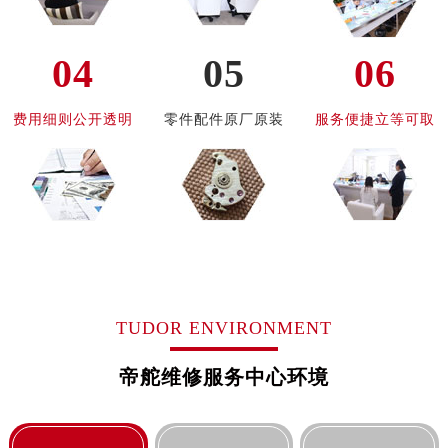
内蒙古自治区阿拉善盟市左旗土尔扈特大街帝舵售后服务中心（需提前预约）
04
05
06
内蒙古自治区巴彦淖尔市临河区新华街帝舵售后服务中心（需提前预约）
内蒙古自治区包头市青山区幸福路甲3号王府井百货名表维修帝舵售后服务中心（需提前预约）
费用细则公开透明
零件配件原厂原装
服务便捷立等可取
内蒙古自治区赤峰市红山区哈达街帝舵售后服务中心（需提前预约）
内蒙古自治区鄂尔多斯市东胜区伊金霍洛街帝舵售后服务中心（需提前预约）
内蒙古自治区呼伦贝尔市海拉尔区中央街帝舵售后服务中心（需提前预约）
内蒙古自治区通辽市科尔沁区明仁大街帝舵售后服务中心（需提前预约）
内蒙古自治区乌海市海勃湾区人民南路帝舵售后服务中心（需提前预约）
内蒙古自治区乌兰察布市集宁区恩和大街帝舵售后服务中心（需提前预约）
内蒙古自治区锡林郭勒盟市锡林浩特市光明街与额尔敦路交叉口帝舵售后服务中心（需提前预约）
内蒙古自治区兴安盟市乌兰浩特市兴安大街帝舵售后服务中心（需提前预约）
TUDOR ENVIRONMENT
山西省大同市平城区迎宾街帝舵售后服务中心（需提前预约）
帝舵维修服务中心环境
山西省晋城市城区黄华街帝舵售后服务中心（需提前预约）
山西省晋中市榆次区顺城街帝舵售后服务中心（需提前预约）
山西省临汾市尧都区解放路帝舵售后服务中心（需提前预约）
山西省吕梁市离石区永宁中路与建设街交叉口帝舵售后服务中心（需提前预约）
宾客接待区
VIP服务区
客服区