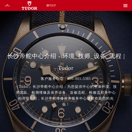

长沙帝舵中心介绍 - 环境_技师_设备_流程 |
Tudor
客户服务电话：400-801-5381
（Tudor）长沙帝舵中心介绍：为您提供中心的整体环境、技
师团队、检测维修及保养设备、送修流程、检修流程等中心
的详细介绍，长沙帝舵维修保养服务中心随时欢迎您的光
临！
2026年7月帝舵中国区售后服务网络优化升级公告
2026年7月帝舵全国官方售后客户服务热线：400-801-5381