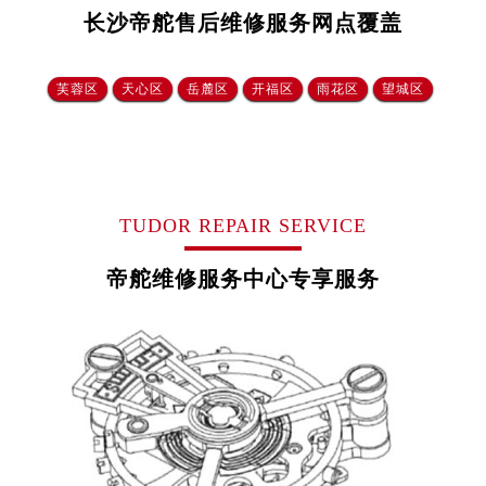
长春市朝阳区西安大路727号中银大厦A座(旺进大厦)18层09室（需提前预约）
长沙帝舵售后维修服务网点覆盖
贵阳市南明区都司高架桥路33号亨特国际金融中心14楼14D（需提前预约）
昆明市盘龙区北京路928号同德昆明广场写字楼10层06室（需提前预约）
芙蓉区
天心区
岳麓区
开福区
雨花区
望城区‌
石家庄市长安区中山东路39号勒泰中心写字楼B座13层07室（需提前预约）
西安市碑林区南关正街88号华侨城长安国际中心E座6楼10室（需提前预约）
海口市龙华区金贸东路5号海口华润大厦B座17层1707室（需提前预约）
唐山市路南区新华东道100号万达广场写字楼A座10层1002室（需提前预约）
台州市椒江区东海大道1800号腾达中心东1幢20楼2002室（需提前预约）
TUDOR REPAIR SERVICE
内蒙古自治区呼和浩特市玉泉区大学西街70号华润万象城写字楼（鄂尔多斯大厦）23层2326室（需提前预约）
帝舵维修服务中心专享服务
甘肃省兰州市七里河区西津西路16号兰州中心写字楼21层2102室（需提前预约）
重庆市解放碑渝中区民权路28号英利国际金融中心写字楼20层01室（需提前预约）
黑龙江省大庆市萨尔图区会战大街帝舵售后服务中心（需提前预约）
黑龙江省鹤岗市向阳区红军路帝舵售后服务中心（需提前预约）
黑龙江省黑河市爱辉区中央街帝舵售后服务中心（需提前预约）
黑龙江省鸡西市鸡冠区红军路帝舵售后服务中心（需提前预约）
黑龙江省佳木斯市向阳区长安路帝舵售后服务中心（需提前预约）