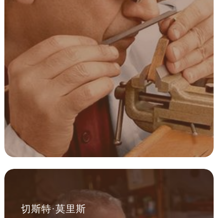
河南省开封市鼓楼区中山路帝舵售后服务中心（需提前预约）
河南省洛阳市西工区中州中路与解放路交叉口帝舵售后服务中心（需提前预约）
河南省漯河市源汇区交通路帝舵售后服务中心（需提前预约）
河南省南阳市宛城区范蠡东路与南都路交叉口帝舵售后服务中心（需提前预约）
河南省平顶山市卫东区建设路帝舵售后服务中心（需提前预约）
河南省濮阳市大华龙区开州路绿城路交叉口帝舵售后服务中心（需提前预约）
河南省三门峡市湖滨区和平路帝舵售后服务中心（需提前预约）
河南省商丘市梁园区神火大道帝舵售后服务中心（需提前预约）
河南省新乡市红旗区人民路帝舵售后服务中心（需提前预约）
河南省信阳市浉河区东方红大道帝舵售后服务中心（需提前预约）
河南省许昌市魏都区建安大道与八龙路交叉口帝舵售后服务中心（需提前预约）
河南省郑州市二七区民主路10号华润大厦29层2905室帝舵售后服务中心（需提前预约）
河南省周口市川汇区七一路帝舵售后服务中心（需提前预约）
河南省驻马店市驿城区乐山大道与置地大道交叉口帝舵售后服务中心（需提前预约）
切斯特·莫里斯
湖北省鄂州市鄂城区文星大道帝舵售后服务中心（需提前预约）
湖北省黄冈市黄州区赤壁大道帝舵售后服务中心（需提前预约）
资深帝舵制表师