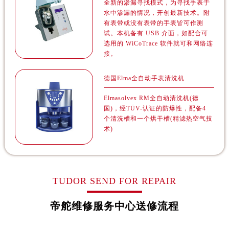
新疆维吾尔自治区北屯市团结路帝舵售后服务中心（需提前预约）
有表带或没有表带的手表皆可作测
试。本机备有 USB 介面，如配合可
新疆维吾尔自治区博乐市博乐市北京路帝舵售后服务中心（需提前预约）
选用的 WiCoTrace 软件就可和网络连
新疆维吾尔自治区昌吉市延安北路帝舵售后服务中心（需提前预约）
接。
新疆维吾尔自治区阜康市博峰路帝舵售后服务中心（需提前预约）
新疆维吾尔自治区哈密市伊州区建国北路帝舵售后服务中心（需提前预约）
德国Elma全自动手表清洗机
新疆维吾尔自治区和田市和田市北京西路帝舵售后服务中心（需提前预约）
Elmasolvex RM全自动清洗机(德
新疆维吾尔自治区胡杨河市胡杨河市胡杨路帝舵售后服务中心（需提前预约）
国)，经TÜV-认证的防爆性，配备4
个清洗槽和一个烘干槽(精滤热空气技
新疆维吾尔自治区霍尔果斯市亚欧北路帝舵售后服务中心（需提前预约）
术)
新疆维吾尔自治区喀什市解放北路帝舵售后服务中心（需提前预约）
新疆维吾尔自治区可克达拉市幸福路帝舵售后服务中心（需提前预约）
新疆维吾尔自治区克拉玛依市克拉玛依区友谊路帝舵售后服务中心（需提前预约）
新疆维吾尔自治区库车市库车市文化东路帝舵售后服务中心（需提前预约）
TUDOR SEND FOR REPAIR
新疆维吾尔自治区库尔勒市库尔勒市人民东路帝舵售后服务中心（需提前预约）
帝舵维修服务中心送修流程
新疆维吾尔自治区奎屯市团结西街帝舵售后服务中心（需提前预约）
新疆维吾尔自治区昆玉市昆泉街帝舵售后服务中心（需提前预约）
新疆维吾尔自治区沙湾市三道河子镇世纪大道南路帝舵售后服务中心（需提前预约）