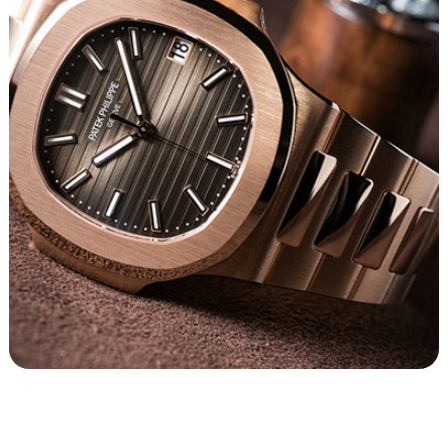
四川省攀枝花市东区三线大道北段帝舵售后服务中心（需提前预约）
四川省遂宁市船山区香林南路帝舵售后服务中心（需提前预约）
四川省雅安市雨城区熊猫大道帝舵售后服务中心（需提前预约）
四川省宜宾市翠屏区长翠路帝舵售后服务中心（需提前预约）
四川省资阳市雁江区滨江大道一段与和平南路帝舵售后服务中心（需提前预约）
四川省自贡市自流井区华商北路帝舵售后服务中心（需提前预约）
西藏自治区阿里地区噶尔县北京西路帝舵售后服务中心（需提前预约）
西藏自治区昌都市卡若区昌都西路帝舵售后服务中心（需提前预约）
西藏自治区拉萨市城关区北京中路帝舵售后服务中心（需提前预约）
西藏自治区林芝市巴宜区广东路帝舵售后服务中心（需提前预约）
西藏自治区那曲市色尼区浙江西路帝舵售后服务中心（需提前预约）
西藏自治区日喀则市桑珠孜区上海中路帝舵售后服务中心（需提前预约）
西藏自治区山南市乃东区湖北大道帝舵售后服务中心（需提前预约）
云南省保山市隆阳区正阳路帝舵售后服务中心（需提前预约）
云南省楚雄彝族自治州楚雄市鹿城南路帝舵售后服务中心（需提前预约）
1
2
3
4
云南省大理白族自治州大理市建设路帝舵售后服务中心（需提前预约）