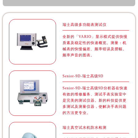
青海省玉树藏族自治州结古镇胜利路帝舵售后服务中心（需提前预约）
陕西省安康市汉滨区金州路帝舵售后服务中心（需提前预约）
瑞士高级多功能表测试仪
陕西省宝鸡市渭滨区经二路帝舵售后服务中心（需提前预约）
全新的「VARIO」显示模式提供快慢
陕西省汉中市汉台区北大街帝舵售后服务中心（需提前预约）
质素及稳定性的快速概览。测量：机
陕西省商洛市商州区州城街帝舵售后服务中心（需提前预约）
械表的快慢偏差、频率错误及摆幅。
陕西省铜川市王益区红旗街帝舵售后服务中心（需提前预约）
频率声音的图表。
陕西省渭南市临渭区东风大街帝舵售后服务中心（需提前预约）
陕西省咸阳市秦都区沣西新城统一西路与白马河路交汇处帝舵售后服务中心（需提前预约）
Senior-9D-瑞士高级9D
陕西省延安市宝塔区中心街帝舵售后服务中心（需提前预约）
Senior-9D-瑞士高级9D分析器在快速
陕西省榆林市榆阳区长兴路帝舵售后服务中心（需提前预约）
有效的维修服务、测试手表实验室中
新疆维吾尔自治区阿克苏市东大街帝舵售后服务中心（需提前预约）
是完美的测试仪器。新的科技提供更
多测试及测量仪器，使解决手表问题
新疆维吾尔自治区阿拉尔市胜利大道帝舵售后服务中心（需提前预约）
的方法更专业。
新疆维吾尔自治区阿拉山口市友好路帝舵售后服务中心（需提前预约）
新疆维吾尔自治区阿勒泰市解放路帝舵售后服务中心（需提前预约）
瑞士真空试水机防水检测
新疆维吾尔自治区阿图什市光明路帝舵售后服务中心（需提前预约）
全新的渗漏寻找模式，为寻找手表于
新疆维吾尔自治区白杨市军垦路帝舵售后服务中心（需提前预约）
水中渗漏的情况，开创最新技术。附