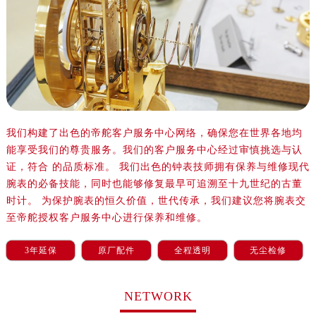
沈阳市沈河区中街路83号亨得利名表服务中心（品牌授权店）1层整层（需提前预约）
乌鲁木齐市天山区红山路26号时代广场（CCMALL）C座17层17-B（需提前预约）
温州市鹿城区锦绣路1067号置信广场10层1015室（需提前预约）
哈尔滨市道里区友谊西路600号富力中心T2座写字楼29层03室（需提前预约）
大连市中山区人民路15号国际金融大厦7层G室（需提前预约）
佛山市禅城区季华五路57号万科金融中心C座12层1205室（需提前预约）
东莞市东城街道鸿福东路1号民盈国贸中心T1写字楼9层907室（需提前预约）
我们构建了出色的帝舵客户服务中心网络，确保您在世界各地均
无锡市梁溪区人民中路139号恒隆广场写字楼1座11层1104室（需提前预约）
能享受我们的尊贵服务。我们的客户服务中心经过审慎挑选与认
南通市崇川区工农路57号圆融广场写字楼16层1603室（需提前预约）
证，符合 的品质标准。 我们出色的钟表技师拥有保养与维修现代
苏州市苏州工业园区星港街199号苏州中心办公楼C座22层08室（需提前预约）
腕表的必备技能，同时也能够修复最早可追溯至十九世纪的古董
时计。 为保护腕表的恒久价值，世代传承，我们建议您将腕表交
武汉市江汉区解放大道686号世界贸易大厦38层09室（需提前预约）
至帝舵授权客户服务中心进行保养和维修。
南宁市青秀区金湖路59号地王大厦12楼1224室（需提前预约）
合肥市蜀山区潜山路111号万象城华润大厦B座12楼03室（需提前预约）
3年延保
原厂配件
全程透明
无尘检修
泉州市丰泽区宝洲路729号浦西万达中心写字楼A座7楼709室（需提前预约）
青岛市南区山东路6号华润大厦B座22层04室（需提前预约）
NETWORK
烟台市芝罘区胜利路139号万达金融中心A座907室（需提前预约）