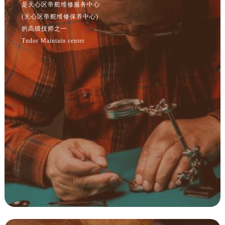
(天心区帝舵维修保养中心)
浙江省湖州市吴兴区劳动路帝舵售后服务中心（需提前预约）
的高级技师之一
浙江省嘉兴市南湖区广益路705号嘉兴世界贸易中心A座13层1304室帝舵售后服务中心（需提前预约）
Tudor Maintain center
浙江省金华市金东区东市南街777号金华万达广场4号楼22楼2209室帝舵售后服务中心（需提前预约）
浙江省丽水市莲都区解放街帝舵售后服务中心（需提前预约）
浙江省宁波市江北区大闸南路500号来福士广场办公楼20层2009室帝舵售后服务中心（需提前预约）
浙江省衢州市柯城区上街帝舵售后服务中心（需提前预约）
浙江省绍兴市越城区胜利东路379号世茂天际中心写字楼8层805室帝舵售后服务中心（需提前预约）
浙江省舟山市定海区解放东路帝舵售后服务中心（需提前预约）
澳门特别行政区大堂区议事亭前地（新马路）帝舵售后服务中心（需提前预约）
澳门特别行政区风顺堂区南湾大马路帝舵售后服务中心（需提前预约）
澳门特别行政区花地玛堂区关闸广场帝舵售后服务中心（需提前预约）
澳门特别行政区花王堂区大三巴商圈帝舵售后服务中心（需提前预约）
澳门特别行政区嘉模堂区官也街帝舵售后服务中心（需提前预约）
澳门省路氹城市金光大道帝舵售后服务中心（需提前预约）
澳门特别行政区望德堂区塔石广场帝舵售后服务中心（需提前预约）
福建省福州市鼓楼区五四路128-1号恒力城写字楼15层03室帝舵售后服务中心（需提前预约）