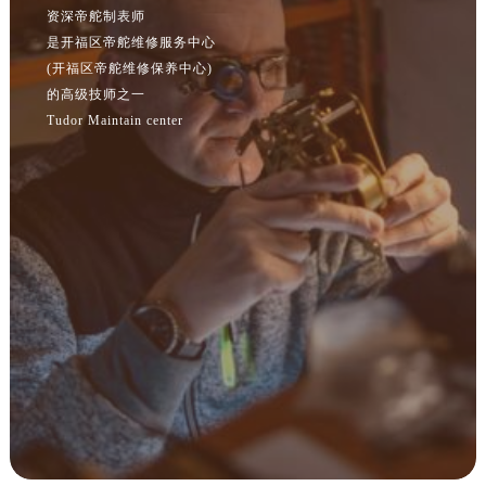
湖北省黄石市黄石港区武汉路帝舵售后服务中心（需提前预约）
是开福区帝舵维修服务中心
(开福区帝舵维修保养中心)
湖北省荆门市东宝中天街步行街帝舵售后服务中心（需提前预约）
的高级技师之一
湖北省荆州市荆州区荆中路帝舵售后服务中心（需提前预约）
Tudor Maintain center
湖北省十堰市茅箭区人民北路帝舵售后服务中心（需提前预约）
湖北省随州市曾都区青年路帝舵售后服务中心（需提前预约）
湖北省咸宁市咸安区长安大道帝舵售后服务中心（需提前预约）
湖北省襄阳市樊城区长虹路与人民路交叉口帝舵售后服务中心（需提前预约）
湖北省孝感市孝南区复兴大道帝舵售后服务中心（需提前预约）
湖北省宜昌市西陵区夷陵大道与港窑路帝舵售后服务中心（需提前预约）
湖南省常德市武陵区人民路帝舵售后服务中心（需提前预约）
湖南省郴州市北湖区国庆北路帝舵售后服务中心（需提前预约）
湖南省衡阳市雁峰区解放路帝舵售后服务中心（需提前预约）
湖南省怀化市鹤城区迎丰中路帝舵售后服务中心（需提前预约）
湖南省娄底市娄星区长青街帝舵售后服务中心（需提前预约）
湖南省邵阳市双清区东风路帝舵售后服务中心（需提前预约）
湖南省湘潭市雨湖区莲城大道帝舵售后服务中心（需提前预约）