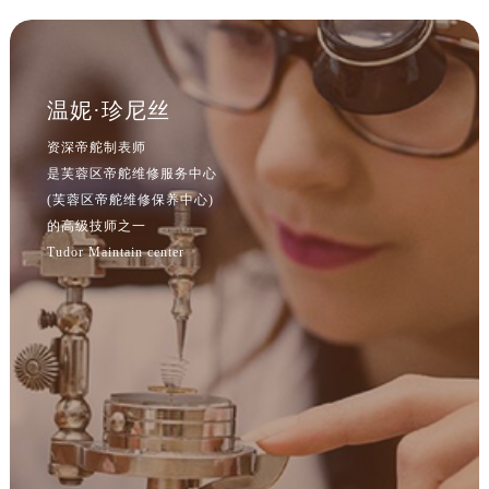
湖南省益阳市赫山区桃花仑路帝舵售后服务中心（需提前预约）
湖南省永州市冷水滩区永州大道与中兴路交叉口帝舵售后服务中心（需提前预约）
湖南省岳阳市岳阳楼区东茅岭路帝舵售后服务中心（需提前预约）
温妮·珍尼丝
湖南省张家界市永定区解放路帝舵售后服务中心（需提前预约）
资深帝舵制表师
湖南省长沙市芙蓉区建湘路393号世茂环球金融中心写字楼10层1013室帝舵售后服务中心（需提前预约）
是芙蓉区帝舵维修服务中心
湖南省株洲市芦淞区建设南路帝舵售后服务中心（需提前预约）
(芙蓉区帝舵维修保养中心)
甘肃省白银市白银区北京路帝舵售后服务中心（需提前预约）
的高级技师之一
Tudor Maintain center
甘肃省定西市安定区解放路帝舵售后服务中心（需提前预约）
甘肃省敦煌市沙州镇阳关中路帝舵售后服务中心（需提前预约）
甘肃省合作市人民街帝舵售后服务中心（需提前预约）
甘肃省嘉峪关市雄关区新华中路帝舵售后服务中心（需提前预约）
甘肃省金昌市金川区北京路帝舵售后服务中心（需提前预约）
甘肃省酒泉市肃州区西大街帝舵售后服务中心（需提前预约）
甘肃省临夏市城南街道团结路帝舵售后服务中心（需提前预约）
甘肃省陇南市武都区人民路帝舵售后服务中心（需提前预约）
甘肃省平凉市崆峒区西大街帝舵售后服务中心（需提前预约）