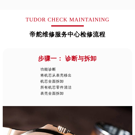
贵州省遵义市红花岗区共青大道与嵩山路交叉口帝舵售后服务中心（需提前预约）
TUDOR CHECK MAINTAINING
四川省阿坝州市马尔康市团结街帝舵售后服务中心（需提前预约）
四川省巴中市巴州区江北大道帝舵售后服务中心（需提前预约）
帝舵维修服务中心检修流程
四川省成都市锦江区人民东路6号SAC东原中心24层2406B室帝舵售后服务中心（需提前预约）
四川省达州市通川区中心广场、老车坝帝舵售后服务中心（需提前预约）
四川省德阳市旌阳区长江西路、南街帝舵售后服务中心（需提前预约）
步骤一： 诊断与拆卸
四川省甘孜州市康定市情歌广场、箭炉街帝舵售后服务中心（需提前预约）
功能诊断
四川省广安市广安区建安南路帝舵售后服务中心（需提前预约）
将机芯从表壳移出
四川省广元市利州区老城南北街、东大街帝舵售后服务中心（需提前预约）
机芯全面拆卸
所有机芯零件清洁
四川省乐山市市中区嘉定中路帝舵售后服务中心（需提前预约）
表壳全面拆卸
四川省凉山州市西昌市大巷口下街帝舵售后服务中心（需提前预约）
四川省泸州市江阳区治平路帝舵售后服务中心（需提前预约）
四川省眉山市东坡区三苏路帝舵售后服务中心（需提前预约）
四川省绵阳市涪城区翠花街帝舵售后服务中心（需提前预约）
四川省南充市高坪区江东大道帝舵售后服务中心（需提前预约）
四川省内江市东兴区汉安大道帝舵售后服务中心（需提前预约）