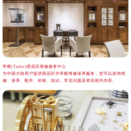
杭州市上城区钱江路1366号华润大厦写字楼A座5层503-5室（需提前预约）
金华市金东区东市南街777号金华万达广场写字楼4号楼22层2209室（需提前预约）
绍兴市越城区胜利东路379号世茂天际中心写字楼8层805室（需提前预约）
嘉兴市南湖区广益路705号嘉兴世界贸易中心写字楼A座13层1304室（需提前预约）
南昌市红谷滩新区红谷中大道998号绿地双子塔（中央广场）A1座办公楼14层07室（需提前预约）
济南市历下区经十路11111号华润中心写字楼（万象城）15层1508室（需提前预约）
广州市天河区天河路230号万菱汇国际中心写字楼A塔7层704室（需提前预约）
广州市越秀区环市东路371-375号世界贸易中心大厦南塔写字楼15层07室（需提前预约）
帝舵(Tudor)雨花区维修服务中心
深圳市罗湖区深南东路5001号华润大厦写字楼17层1701室（需提前预约）
为中国大陆用户提供雨花区市帝舵维修保养服务，您可以咨询维
惠州市惠城区江北文昌一路7号华贸大厦写字楼1座30层05室（需提前预约）
修、保养、配件、价格、知识、常见问题及资讯相关内容。
厦门市思明区湖滨东路95号华润大厦写字楼B座11层1104室（需提前预约）
福州市鼓楼区五四路128-1号恒力城写字楼15层03室（需提前预约）
成都市锦江区人民东路6号SAC东原中心写字楼24层2406B室（需提前预约）
重庆市江北区观音桥步行街2号融恒时代广场写字楼9层902室（需提前预约）
长沙市芙蓉区定王台街道建湘路393号世茂环球金融中心写字楼（芙蓉广场）10层13室（需提前预约）
郑州市二七区铭功路10号华润大厦写字楼29层2905室（需提前预约）