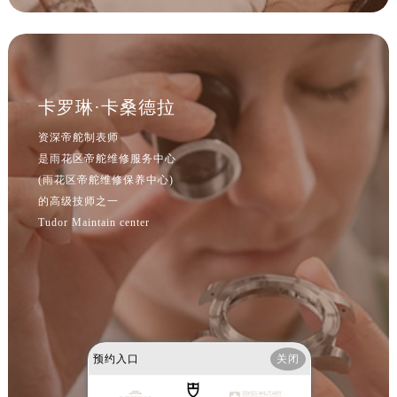
北京市东城区东长安街1号王府井东方广场W3座6层602室帝舵售后服务中心（需提前预约）
河北省保定市竞秀区朝阳北大街北国先天下帝舵售后服务中心（需提前预约）
内蒙古自治区阿拉善盟市左旗土尔扈特大街帝舵售后服务中心（需提前预约）
内蒙古自治区巴彦淖尔市临河区新华街帝舵售后服务中心（需提前预约）
卡罗琳·卡桑德拉
内蒙古自治区包头市青山区幸福路甲3号王府井百货名表维修帝舵售后服务中心（需提前预约）
内蒙古自治区赤峰市红山区哈达街帝舵售后服务中心（需提前预约）
资深帝舵制表师
内蒙古自治区鄂尔多斯市东胜区伊金霍洛街帝舵售后服务中心（需提前预约）
是雨花区帝舵维修服务中心
(雨花区帝舵维修保养中心)
内蒙古自治区呼伦贝尔市海拉尔区中央街帝舵售后服务中心（需提前预约）
的高级技师之一
内蒙古自治区通辽市科尔沁区明仁大街帝舵售后服务中心（需提前预约）
Tudor Maintain center
内蒙古自治区乌海市海勃湾区人民南路帝舵售后服务中心（需提前预约）
内蒙古自治区乌兰察布市集宁区恩和大街帝舵售后服务中心（需提前预约）
内蒙古自治区锡林郭勒盟市锡林浩特市光明街与额尔敦路交叉口帝舵售后服务中心（需提前预约）
内蒙古自治区兴安盟市乌兰浩特市兴安大街帝舵售后服务中心（需提前预约）
山西省大同市平城区迎宾街帝舵售后服务中心（需提前预约）
山西省晋城市城区黄华街帝舵售后服务中心（需提前预约）
预约入口
关闭
山西省晋中市榆次区顺城街帝舵售后服务中心（需提前预约）