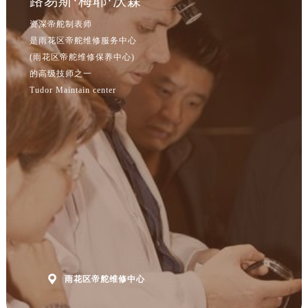
路易斯·梅耶·沃森
吉林省延边市延吉市解放路帝舵售后服务中心（需提前预约）
资深帝舵制表师
辽宁省鞍山市铁东区站前街帝舵售后服务中心（需提前预约）
是雨花区帝舵维修服务中心
辽宁省本溪市平山区胜利路帝舵售后服务中心（需提前预约）
(雨花区帝舵维修保养中心)
辽宁省朝阳市双塔区新华路帝舵售后服务中心（需提前预约）
的高级技师之一
辽宁省丹东市振兴区七经街帝舵售后服务中心（需提前预约）
Tudor Maintain center
辽宁省抚顺市新抚区东一路帝舵售后服务中心（需提前预约）
辽宁省阜新市海州区解放大街帝舵售后服务中心（需提前预约）
辽宁省葫芦岛市连山区中央路帝舵售后服务中心（需提前预约）
辽宁省锦州市古塔区中央大街帝舵售后服务中心（需提前预约）
辽宁省辽阳市白塔区新运大街帝舵售后服务中心（需提前预约）
辽宁省盘锦市兴隆台区石油大街帝舵售后服务中心（需提前预约）
辽宁省铁岭市银州区南马路帝舵售后服务中心（需提前预约）
辽宁省营口市站前区市府路与渤海大街交叉口帝舵售后服务中心（需提前预约）
辽宁省沈阳市沈河区中街路137号亨得利名表维修授权店1楼帝舵售后服务中心（需提前预约）
辽宁省沈阳市沈河区中街路83号亨得利名表维修授权店1楼帝舵售后服务中心（需提前预约）

雨花区帝舵维修中心
北京市朝阳区建国门外大街甲6号华熙国际中心D座11层1102室帝舵售后服务中心（需提前预约）