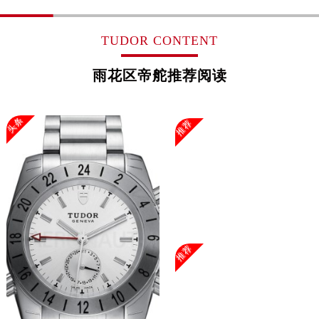
上海市徐汇区虹桥路3号港汇中心2座37层3705室帝舵售后服务中心（需提前预约）
浙江省杭州市上城区钱江路1366号华润大厦A座5层503-5室帝舵售后服务中心（需提前预约）
TUDOR CONTENT
浙江省湖州市吴兴区劳动路帝舵售后服务中心（需提前预约）
浙江省嘉兴市南湖区广益路705号嘉兴世界贸易中心A座13层1304室帝舵售后服务中心（需提前预约）
雨花区帝舵推荐阅读
浙江省金华市金东区东市南街777号金华万达广场4号楼22楼2209室帝舵售后服务中心（需提前预约）
浙江省丽水市莲都区解放街帝舵售后服务中心（需提前预约）
头条
推荐
浙江省宁波市江北区大闸南路500号来福士广场办公楼20层2009室帝舵售后服务中心（需提前预约）
浙江省衢州市柯城区上街帝舵售后服务中心（需提前预约）
浙江省绍兴市越城区胜利东路379号世茂天际中心写字楼8层805室帝舵售后服务中心（需提前预约）
浙江省舟山市定海区解放东路帝舵售后服务中心（需提前预约）
澳门特别行政区大堂区议事亭前地（新马路）帝舵售后服务中心（需提前预约）
澳门特别行政区风顺堂区南湾大马路帝舵售后服务中心（需提前预约）
澳门特别行政区花地玛堂区关闸广场帝舵售后服务中心（需提前预约）
推荐
澳门特别行政区花王堂区大三巴商圈帝舵售后服务中心（需提前预约）
澳门特别行政区嘉模堂区官也街帝舵售后服务中心（需提前预约）
澳门省路氹城市金光大道帝舵售后服务中心（需提前预约）