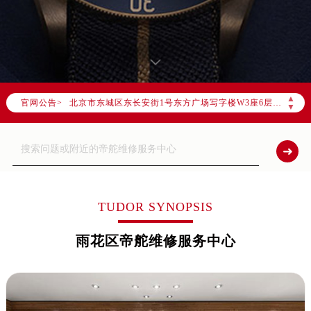
2026年7月帝舵中国区售后服务网络优化升级公告
2026年7月帝舵全国官方售后客户服务热线：400-801-5381
帝舵官方全国统一服务热线400-801-5381，服务覆盖中国大陆、香港、澳门、台湾全部区域（非大陆需加拨“+86”）
2026年7月帝舵售后服务中心最新网点地址：
北京市东城区东长安街1号东方广场写字楼W3座6层602室（需提前预约）
▲
官网公告>
北京市朝阳区建国门外大街甲6号华熙国际中心写字楼D座11层1102室（需提前预约）
▼
天津市和平区赤峰道136号天津国际金融中心写字楼26层2603室（需提前预约）
上海市徐汇区虹桥路3号港汇中心写字楼2座37层3705室（需提前预约）
上海市黄浦区南京东路299号宏伊国际广场写字楼8层806室（需提前预约）
南京市秦淮区中山南路1号（新街口）南京中心写字楼22层C1-1室（需提前预约）
常州市新北区龙锦路1590号现代传媒中心写字楼5号楼10层1008室（需提前预约）
TUDOR SYNOPSIS
徐州市鼓楼区淮海东路29号苏宁广场IFC国际金融中心写字楼35层3508室（需提前预约）
雨花区帝舵维修服务中心
扬州市邗江区国展路29号星耀天地写字楼1号楼18层1803室（需提前预约）
盐城市盐都区世纪大道5号盐城金融城写字楼1号楼16层1604室（需提前预约）
泰州市海陵区永定东路399号置地商务中心东塔写字楼（华润万象城）17层1706室（需提前预约）
宁波市江北区大闸南路500号来福士广场办公楼20层2009室（需提前预约）