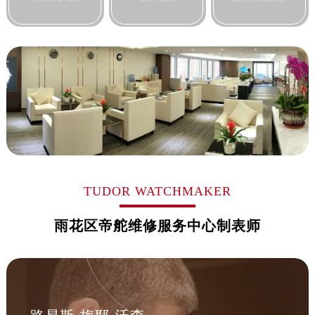
黑龙江省鸡西市鸡冠区红军路帝舵售后服务中心（需提前预约）
黑龙江省佳木斯市向阳区长安路帝舵售后服务中心（需提前预约）
黑龙江省牡丹江市东安区太平路帝舵售后服务中心（需提前预约）
黑龙江省七台河市桃山区大同街帝舵售后服务中心（需提前预约）
黑龙江省齐齐哈尔市龙沙区龙华路帝舵售后服务中心（需提前预约）
黑龙江省双鸭山市尖山区新兴大街帝舵售后服务中心（需提前预约）
黑龙江省绥化市北林区新华街与康庄路交叉口帝舵售后服务中心（需提前预约）
黑龙江省伊春市伊美区通河路帝舵售后服务中心（需提前预约）
吉林省白城市洮北区明仁南街帝舵售后服务中心（需提前预约）
吉林省白山市浑江区浑江大街帝舵售后服务中心（需提前预约）
TUDOR WATCHMAKER
吉林省吉林市船营区河南街帝舵售后服务中心（需提前预约）
吉林省辽源市龙山区人民大街帝舵售后服务中心（需提前预约）
雨花区帝舵维修服务中心制表师
吉林省梅河口市新华街道梅河大街帝舵售后服务中心（需提前预约）
吉林省四平市铁东区紫气大路与南九经街交汇处帝舵售后服务中心（需提前预约）
吉林省松原市宁江区五环大街帝舵售后服务中心（需提前预约）
吉林省通化市东昌区环通乡江南大街帝舵售后服务中心（需提前预约）