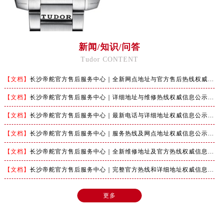
澳门特别行政区望德堂区塔石广场帝舵售后服务中心（需提前预约）
福建省福州市鼓楼区五四路128-1号恒力城写字楼15层03室帝舵售后服务中心（需提前预约）
福建省厦门市思明区湖滨东路95号万象城华润大厦B座11层1104室帝舵售后服务中心（需提前预约）
广东省潮州市潮安区新风路与潮汕路交汇处帝舵售后服务中心（需提前预约）
新闻/知识/问答
广东省广州市天河区天河路230号万菱汇国际中心A塔7层704室帝舵售后服务中心（需提前预约）
Tudor CONTENT
广东省广州市越秀区环市东路371-375号世界贸易中心大厦南塔15层1507室帝舵售后服务中心（需提前预约）
【文档】
长沙帝舵官方售后服务中心｜全新网点地址与官方售后热线权威信息公示（2026年7月最新）
广东省河源市源城区越王大道帝舵售后服务中心（需提前预约）
【文档】
长沙帝舵官方售后服务中心｜详细地址与维修热线权威信息公示（2026年7月最新）
广东省惠州市惠城区江北文昌一路7号华贸大厦1座30层3005室帝舵售后服务中心（需提前预约）
广东省江门市蓬江区广场西路帝舵售后服务中心（需提前预约）
【文档】
长沙帝舵官方售后服务中心｜最新电话与详细地址权威信息公示（2026年7月最新）
广东省揭阳市榕城进贤门步行街帝舵售后服务中心（需提前预约）
【文档】
长沙帝舵官方售后服务中心｜服务热线及网点地址权威信息公示（2026年7月最新）
广东省茂名市电白区水东街道迎宾大道帝舵售后服务中心（需提前预约）
【文档】
长沙帝舵官方售后服务中心｜全新维修地址及官方热线权威信息公示（2026年7月最新）
广东省梅州市梅江区金燕大道帝舵售后服务中心（需提前预约）
广东省清远市清城区湖西路帝舵售后服务中心（需提前预约）
【文档】
长沙帝舵官方售后服务中心｜完整官方热线和详细地址权威信息公示（2026年7月最新）
广东省汕头市龙湖区长平路帝舵售后服务中心（需提前预约）
更多
广东省汕尾市城区香洲街道园林社区翠园街帝舵售后服务中心（需提前预约）
广东省韶关市武江区芙蓉新区与老城中心交汇处帝舵售后服务中心（需提前预约）