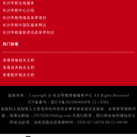
广西壮族自治区梧州市万秀区龙湖镇高旺路帝舵售后服务中心（需提前预约）
长沙帝舵在线服务
长沙帝舵中心介绍
广西壮族自治区玉林市玉州区金玉路帝舵售后服务中心（需提前预约）
长沙帝舵维修及保养项目
海南省儋州市儋州市那大镇兰洋北路帝舵售后服务中心（需提前预约）
长沙帝舵中国区服务网点
海南省东方市八所镇解放西路帝舵售后服务中心（需提前预约）
长沙帝舵最新资讯及保养知识
海南省琼海市嘉积镇东风路帝舵售后服务中心（需提前预约）
热门标签
海南省三沙市西沙区西沙群岛永兴岛北京路帝舵售后服务中心（需提前预约）
海南省三亚市吉阳区迎宾路帝舵售后服务中心（需提前预约）
查看维修相关文档
海南省万宁市万城镇解放路帝舵售后服务中心（需提前预约）
查看保养相关文档
海南省文昌市文城镇教育东路帝舵售后服务中心（需提前预约）
查看配件相关文档
海南省五指山市通什镇三月三大道帝舵售后服务中心（需提前预约）
香港特别行政区尖沙咀区油尖旺区广东道帝舵售后服务中心（需提前预约）
版权所有：
Copyright @
长沙帝舵维修服务中心
All Rights Reserved
香港特别行政区金钟区中西区金钟道帝舵售后服务中心（需提前预约）
ICP备案号：
晋ICP备2025064630号-12
|
XML
香港特别行政区九龙区油尖旺区弥敦道帝舵售后服务中心（需提前预约）
如权利人或知情人士发现本站内容存在事实错误或涉及版权、名誉权等侵权问
香港特别行政区铜锣湾区湾仔区轩尼诗道帝舵售后服务中心（需提前预约）
题，请通过邮箱：2557628530@qq.com 与我们联系，我们将在收到通知后立
即依法处理。当前页面信息更新时间：2026-07-18T16:00:11+08:00
河南省安阳市文峰区解放大道帝舵售后服务中心（需提前预约）
河南省鹤壁市淇滨区九州路帝舵售后服务中心（需提前预约）