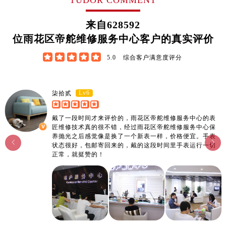
江西省新余市渝水区北湖西路帝舵售后服务中心（需提前预约）
江西省宜春市袁州区中山中路帝舵售后服务中心（需提前预约）
来自
628592
江西省鹰潭市月湖区胜利东路帝舵售后服务中心（需提前预约）
位雨花区帝舵维修服务中心客户的真实评价
山东省德州市德城区东风中路帝舵售后服务中心（需提前预约）





5.0
综合客户满意度评分
山东省东营市东营区济南路帝舵售后服务中心（需提前预约）
山东省济南市历下区经十路11111号华润中心写字楼（万象城）15层1508室帝舵售后服务中心（需提前预约）
山东省济宁市任城区太白楼路帝舵售后服务中心（需提前预约）
Lv6
柒拾贰
山东省莱芜市文化南路8号银座商城名表维修一楼名表维修帝舵售后服务中心（需提前预约）
山东省临沂市兰山区解放路帝舵售后服务中心（需提前预约）
戴了一段时间才来评价的，雨花区帝舵维修服务中心的表
匠维修技术真的很不错，经过雨花区帝舵维修服务中心保
山东省日照市东港区烟台路帝舵售后服务中心（需提前预约）
养抛光之后感觉像是换了一个新表一样，价格便宜。手表


状态很好，包邮寄回来的，戴的这段时间里手表运行一切
山东省泰安市泰山区财源街道泰山大街帝舵售后服务中心（需提前预约）
正常，就挺赞的！
山东省威海市环翠区新威海路89号振华商厦一楼名表维修帝舵售后服务中心（需提前预约）
山东省潍坊市奎文区东风东街帝舵售后服务中心（需提前预约）
山东省枣庄市滕州市北辛路与善国路交叉口帝舵售后服务中心（需提前预约）
山东省淄博市张店区金晶大道帝舵售后服务中心（需提前预约）
上海市黄浦区南京东路299号宏伊国际广场写字楼8层806室帝舵售后服务中心（需提前预约）