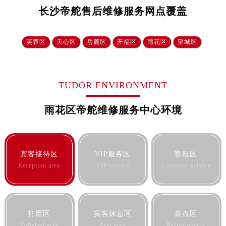
青岛市南区山东路6号华润大厦B座22层04室（需提前预约）
长沙帝舵售后维修服务网点覆盖
烟台市芝罘区胜利路139号万达金融中心A座907室（需提前预约）
长春市朝阳区西安大路727号中银大厦A座(旺进大厦)18层09室（需提前预约）
芙蓉区
天心区
岳麓区
开福区
雨花区
望城区‌
贵阳市南明区都司高架桥路33号亨特国际金融中心14楼14D（需提前预约）
昆明市盘龙区北京路928号同德昆明广场写字楼10层06室（需提前预约）
石家庄市长安区中山东路39号勒泰中心写字楼B座13层07室（需提前预约）
TUDOR ENVIRONMENT
西安市碑林区南关正街88号华侨城长安国际中心E座6楼10室（需提前预约）
海口市龙华区金贸东路5号海口华润大厦B座17层1707室（需提前预约）
雨花区帝舵维修服务中心环境
唐山市路南区新华东道100号万达广场写字楼A座10层1002室（需提前预约）
台州市椒江区东海大道1800号腾达中心东1幢20楼2002室（需提前预约）
内蒙古自治区呼和浩特市玉泉区大学西街70号华润万象城写字楼（鄂尔多斯大厦）23层2326室（需提前预约）
宾客接待区
VIP服务区
客服区
甘肃省兰州市七里河区西津西路16号兰州中心写字楼21层2102室（需提前预约）
Reception area
VIP service
Customer service
重庆市解放碑渝中区民权路28号英利国际金融中心写字楼20层01室（需提前预约）
黑龙江省大庆市萨尔图区会战大街帝舵售后服务中心（需提前预约）
黑龙江省鹤岗市向阳区红军路帝舵售后服务中心（需提前预约）
打磨区
宾客休息区
茶点区
黑龙江省黑河市爱辉区中央街帝舵售后服务中心（需提前预约）
Polished area
Rest area
Refreshments