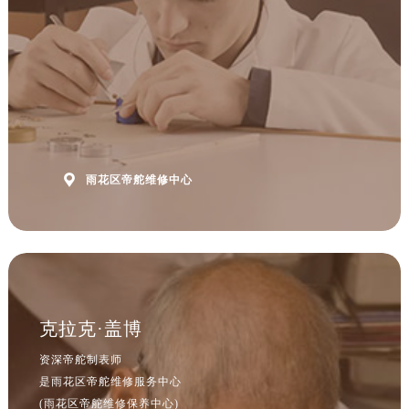
安徽省淮南市田家庵区国庆中路帝舵售后服务中心（需提前预约）
安徽省黄山市屯溪区黄山西路帝舵售后服务中心（需提前预约）
安徽省六安市金安区解放中路帝舵售后服务中心（需提前预约）
安徽省马鞍山市雨山区湖南西路帝舵售后服务中心（需提前预约）
安徽省宿州市埇桥区人民中路帝舵售后服务中心（需提前预约）
安徽省铜陵市铜官区石城大道帝舵售后服务中心（需提前预约）
安徽省芜湖市镜湖区中山路步行街帝舵售后服务中心（需提前预约）

雨花区帝舵维修中心
安徽省宣城市宣州区叠嶂西路帝舵售后服务中心（需提前预约）
福建省龙岩市新罗区九一南路帝舵售后服务中心（需提前预约）
福建省南平市建阳区人民西路帝舵售后服务中心（需提前预约）
福建省宁德市蕉城区天湖东路帝舵售后服务中心（需提前预约）
福建省莆田市城厢区霞林街道荔华东大道帝舵售后服务中心（需提前预约）
福建省三明市三元区东乾二路帝舵售后服务中心（需提前预约）
克拉克·盖博
福建省漳州市龙文区步港路帝舵售后服务中心（需提前预约）
资深帝舵制表师
江苏省常州市新北区龙锦路1590号现代传媒中心5号楼10层1008室帝舵售后服务中心（需提前预约）
是雨花区帝舵维修服务中心
江苏省淮安市清江浦区淮海北路帝舵售后服务中心（需提前预约）
(雨花区帝舵维修保养中心)