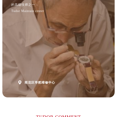
江苏省连云港市海州区通灌北路帝舵售后服务中心（需提前预约）
的高级技师之一
江苏省南京市秦淮区中山南路1号南京中心22层22-C1-C3室帝舵售后服务中心（需提前预约）
Tudor Maintain center
江苏省宿迁市宿城区西湖路帝舵售后服务中心（需提前预约）
江苏省泰州市海陵区永定东路399号置地商务中心东塔（华润万象城）17层1706室帝舵售后服务中心（需提前预约）
江苏省徐州市鼓楼区淮海东路29号苏宁广场IFC国际金融中心35层3508室帝舵售后服务中心（需提前预约）
江苏省盐城市盐都区世纪大道5号盐城金融城写字楼1号楼16层1604室帝舵售后服务中心（需提前预约）
江苏省扬州市邗江区国展路29号星耀天地写字楼1号楼18层1803室帝舵售后服务中心（需提前预约）
江苏省镇江市京口区中山东路帝舵售后服务中心（需提前预约）
江西省抚州市临川区赣东大道帝舵售后服务中心（需提前预约）
江西省赣州市章贡区文清路帝舵售后服务中心（需提前预约）
江西省吉安市吉州区井冈山大道帝舵售后服务中心（需提前预约）

江西省景德镇市珠山区珠山中路帝舵售后服务中心（需提前预约）
雨花区帝舵维修中心
江西省九江市浔阳区浔阳路帝舵售后服务中心（需提前预约）
江西省南昌市红谷滩新区红谷中大道998号绿地双子塔（中央广场）A1座办公楼14层1407室帝舵售后服务中心（需提前预约）
江西省萍乡市安源区萍安北大道与康庄路交叉口帝舵售后服务中心（需提前预约）
江西省上饶市信州区滨江西路帝舵售后服务中心（需提前预约）
TUDOR COMMENT