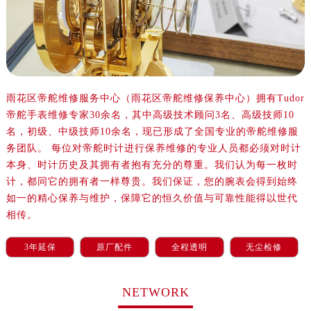
太原市迎泽区解放路15号亨得利名表服务中心（品牌授权店）3层整层（需提前预约）
沈阳市沈河区中街路137号亨得利名表服务中心（品牌授权店）1层整层（需提前预约）
沈阳市沈河区中街路83号亨得利名表服务中心（品牌授权店）1层整层（需提前预约）
乌鲁木齐市天山区红山路26号时代广场（CCMALL）C座17层17-B（需提前预约）
温州市鹿城区锦绣路1067号置信广场10层1015室（需提前预约）
雨花区帝舵维修服务中心（雨花区帝舵维修保养中心）拥有Tudor
哈尔滨市道里区友谊西路600号富力中心T2座写字楼29层03室（需提前预约）
帝舵手表维修专家30余名，其中高级技术顾问3名、高级技师10
大连市中山区人民路15号国际金融大厦7层G室（需提前预约）
名，初级、中级技师10余名，现已形成了全国专业的帝舵维修服
佛山市禅城区季华五路57号万科金融中心C座12层1205室（需提前预约）
务团队。 每位对帝舵时计进行保养维修的专业人员都必须对时计
东莞市东城街道鸿福东路1号民盈国贸中心T1写字楼9层907室（需提前预约）
本身、时计历史及其拥有者抱有充分的尊重。我们认为每一枚时
无锡市梁溪区人民中路139号恒隆广场写字楼1座11层1104室（需提前预约）
计，都同它的拥有者一样尊贵。我们保证，您的腕表会得到始终
如一的精心保养与维护，保障它的恒久价值与可靠性能得以世代
南通市崇川区工农路57号圆融广场写字楼16层1603室（需提前预约）
相传。
苏州市苏州工业园区星港街199号苏州中心办公楼C座22层08室（需提前预约）
武汉市江汉区解放大道686号世界贸易大厦38层09室（需提前预约）
3年延保
原厂配件
全程透明
无尘检修
南宁市青秀区金湖路59号地王大厦12楼1224室（需提前预约）
合肥市蜀山区潜山路111号万象城华润大厦B座12楼03室（需提前预约）
NETWORK
泉州市丰泽区宝洲路729号浦西万达中心写字楼A座7楼709室（需提前预约）