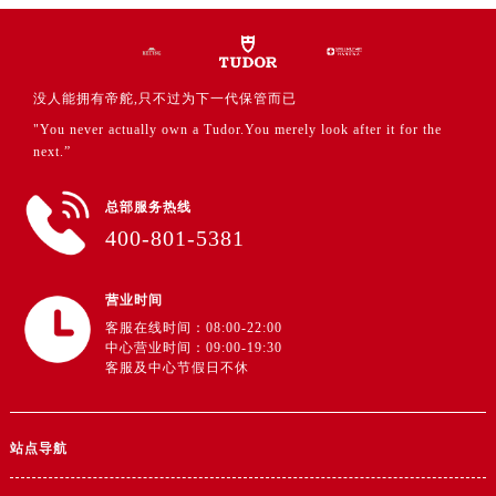
广东省深圳市罗湖区深南东路5001号华润大厦17层1701室帝舵售后服务中心（需提前预约）
广东省阳江市江城区东风一路帝舵售后服务中心（需提前预约）
广东省云浮市云城区金山路帝舵售后服务中心（需提前预约）
没人能拥有帝舵,只不过为下一代保管而已
广东省湛江市赤坎区观海北路帝舵售后服务中心（需提前预约）
"You never actually own a Tudor.You merely look after it for the
广东省肇庆市端州区信安大道与砚都大道交汇处帝舵售后服务中心（需提前预约）
next.”
广西壮族自治区百色市右江区中山二路帝舵售后服务中心（需提前预约）
广西壮族自治区北海市海城区北京路帝舵售后服务中心（需提前预约）
总部服务热线
广西壮族自治区崇左市江州区石景林街道友谊大道与丽川路交汇处帝舵售后服务中心（需提前预约）
400-801-5381
广西壮族自治区防城港市港口区金花茶大道帝舵售后服务中心（需提前预约）
广西壮族自治区贵港市港北区港城街道布山大道与仙衣路交叉口帝舵售后服务中心（需提前预约）
营业时间
广西壮族自治区桂林市秀峰区红岭路帝舵售后服务中心（需提前预约）
客服在线时间：08:00-22:00
中心营业时间：09:00-19:30
广西壮族自治区河池市金城江区金城江街道朝阳路帝舵售后服务中心（需提前预约）
客服及中心节假日不休
广西壮族自治区贺州市八步区城东街道灵峰南路帝舵售后服务中心（需提前预约）
广西壮族自治区来宾市兴宾区桂中大道帝舵售后服务中心（需提前预约）
广西壮族自治区柳州市城中区中山中路帝舵售后服务中心（需提前预约）
站点导航
广西壮族自治区钦州市钦南区金海湾东大街帝舵售后服务中心（需提前预约）