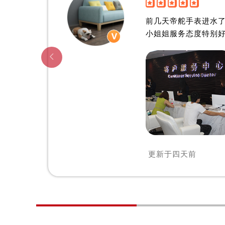


开福区帝舵维修中心
辽宁省沈阳市沈河区中街路83号亨
前几天帝舵手表进水
北京市朝阳区建国门外大街甲6号华熙
小姐姐服务态度特别
北京市东城区东长安街1号王府井东方
河北省保定市竞秀区朝阳北大街北国

内蒙古自治区阿拉善盟市左旗土尔扈
内蒙古自治区巴彦淖尔市临河区新华
内蒙古自治区包头市青山区幸福路甲
内蒙古自治区赤峰市红山区哈达街帝
内蒙古自治区鄂尔多斯市东胜区伊金
内蒙古自治区呼伦贝尔市海拉尔区中
内蒙古自治区通辽市科尔沁区明仁大
更新于
四天前
内蒙古自治区乌海市海勃湾区人民南
内蒙古自治区乌兰察布市集宁区恩和
内蒙古自治区锡林郭勒盟市锡林浩特
内蒙古自治区兴安盟市乌兰浩特市兴
山西省大同市平城区迎宾街帝舵售后