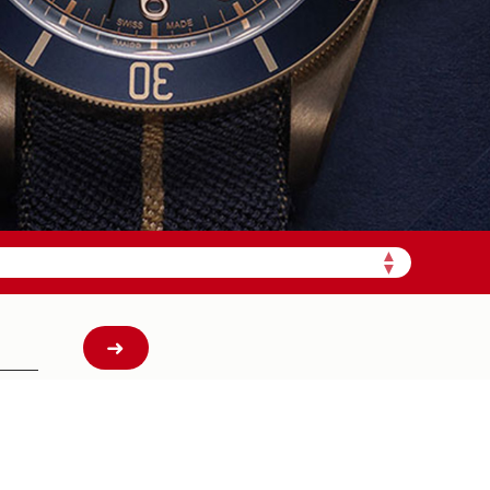
加拨“+86”）
▲
▼