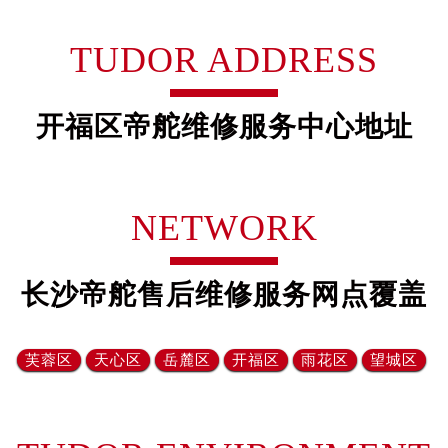
号世茂环球金融中心写字楼（芙蓉广场）10层13室（需提前预约
楼29层2905室（需提前预约）
TUDOR ADDRESS
表服务中心（品牌授权店）3层整层（需提前预约）
表服务中心（品牌授权店）1层整层（需提前预约）
开福区帝舵维修服务中心地址
表服务中心（品牌授权店）1层整层（需提前预约）
（CCMALL）C座17层17-B（需提前预约）
10层1015室（需提前预约）
心T2座写字楼29层03室（需提前预约）
NETWORK
厦7层G室（需提前预约）
心C座12层1205室（需提前预约）
长沙帝舵售后维修服务网点覆盖
中心T1写字楼9层907室（需提前预约）
写字楼1座11层1104室（需提前预约）
楼16层1603室（需提前预约）
芙蓉区
天心区
岳麓区
开福区
雨花区
望城区‌
中心办公楼C座22层08室（需提前预约）
大厦38层09室（需提前预约）
楼1224室（需提前预约）