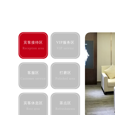
合肥市蜀山区潜山路111号万象城华润
泉州市丰泽区宝洲路729号浦西万达中
青岛市南区山东路6号华润大厦B座2
烟台市芝罘区胜利路139号万达金融中
长春市朝阳区西安大路727号中银大厦
贵阳市南明区都司高架桥路33号亨特
宾客接待区
VIP服务区
昆明市盘龙区北京路928号同德昆明
Reception area
VIP service
石家庄市长安区中山东路39号勒泰中
西安市碑林区南关正街88号华侨城长
海口市龙华区金贸东路5号海口华润大厦
客服区
打磨区
唐山市路南区新华东道100号万达广场
Customer service
Polished area
台州市椒江区东海大道1800号腾达中
内蒙古自治区呼和浩特市玉泉区大学西
甘肃省兰州市七里河区西津西路16号兰
宾客休息区
茶点区
重庆市解放碑渝中区民权路28号英利
Rest area
Refreshments
黑龙江省大庆市萨尔图区会战大街帝