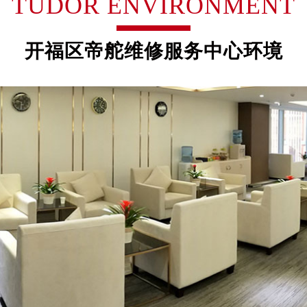
TUDOR ENVIRONMENT
大厦B座12楼03室（需提前预约）
心写字楼A座7楼709室（需提前预约）
开福区帝舵维修服务中心环境
2层04室（需提前预约）
心A座907室（需提前预约）
A座(旺进大厦)18层09室（需提前预约）
国际金融中心14楼14D（需提前预约）
广场写字楼10层06室（需提前预约）
心写字楼B座13层07室（需提前预约）
安国际中心E座6楼10室（需提前预约）
B座17层1707室（需提前预约）
写字楼A座10层1002室（需提前预约）
心东1幢20楼2002室（需提前预约）
街70号华润万象城写字楼（鄂尔多斯大厦）23层2326室（需
州中心写字楼21层2102室（需提前预约）
国际金融中心写字楼20层01室（需提前预约）
舵售后服务中心（需提前预约）