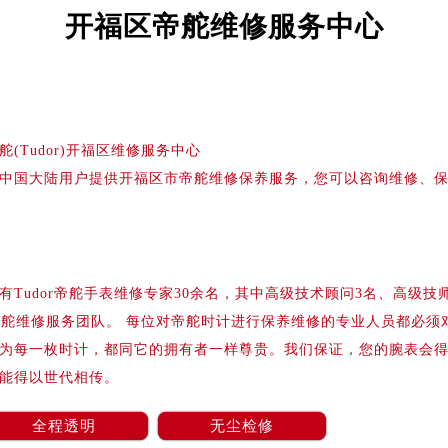
务中心东塔写字楼（华润万象城）17层1706室（需提前预约）
开福区帝舵维修服务中心
场办公楼20层2009室（需提前预约）
写字楼A座5层503-5室（需提前预约）
广场写字楼4号楼22层2209室（需提前预约）
际中心写字楼8层805室（需提前预约）
舵(Tudor)开福区维修服务中心
易中心写字楼A座13层1304室（需提前预约）
中国大陆用户提供开福区市帝舵维修保养服务，您可以咨询维修、
绿地双子塔（中央广场）A1座办公楼14层07室（需提前预约）
心写字楼（万象城）15层1508室（需提前预约）
际中心写字楼A塔7层704室（需提前预约）
世界贸易中心大厦南塔写字楼15层07室（需提前预约）
Tudor帝舵手表维修专家30余名，其中高级技术顾问3名、高级技
厦写字楼17层1701室（需提前预约）
帝舵维修服务团队。 每位对帝舵时计进行保养维修的专业人员都必须
厦写字楼1座30层05室（需提前预约）
为每一枚时计，都同它的拥有者一样尊贵。我们保证，您的腕表会
字楼B座11层1104室（需提前预约）
能得以世代相传。
写字楼15层03室（需提前预约）
心写字楼24层2406B室（需提前预约）
全程透明
无尘检修
代广场写字楼9层902室（需提前预约）