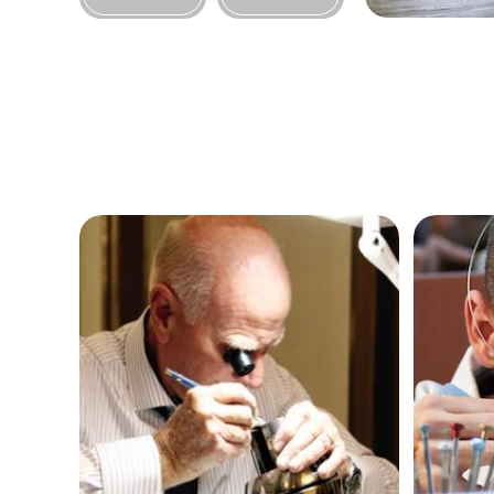
黑龙江省鹤岗市向阳区红军路帝舵售
黑龙江省黑河市爱辉区中央街帝舵售
黑龙江省鸡西市鸡冠区红军路帝舵售
黑龙江省佳木斯市向阳区长安路帝舵
黑龙江省牡丹江市东安区太平路帝舵
黑龙江省七台河市桃山区大同街帝舵
黑龙江省齐齐哈尔市龙沙区龙华路帝
黑龙江省双鸭山市尖山区新兴大街帝
黑龙江省绥化市北林区新华街与康庄
黑龙江省伊春市伊美区通河路帝舵售
吉林省白城市洮北区明仁南街帝舵售
吉林省白山市浑江区浑江大街帝舵售
吉林省吉林市船营区河南街帝舵售后
吉林省辽源市龙山区人民大街帝舵售
吉林省梅河口市新华街道梅河大街帝
吉林省四平市铁东区紫气大路与南九