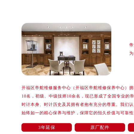
泰州市海陵区永定东路399号置地商
宁波市江北区大闸南路500号来福士广
杭州市上城区钱江路1366号华润大厦
金华市金东区东市南街777号金华万达
绍兴市越城区胜利东路379号世茂天
帝
嘉兴市南湖区广益路705号嘉兴世界贸
为
南昌市红谷滩新区红谷中大道998号
济南市历下区经十路11111号华润中
广州市天河区天河路230号万菱汇国
广州市越秀区环市东路371-375号
开福区帝舵维修服务中心（开福区帝舵维修保养中心）拥有
深圳市罗湖区深南东路5001号华润大
10名，初级、中级技师10余名，现已形成了全国专业的
惠州市惠城区江北文昌一路7号华贸大
时计本身、时计历史及其拥有者抱有充分的尊重。我们认
厦门市思明区湖滨东路95号华润大厦写
始终如一的精心保养与维护，保障它的恒久价值与可靠性
福州市鼓楼区五四路128-1号恒力城
成都市锦江区人民东路6号SAC东原中
3年延保
原厂配件
重庆市江北区观音桥步行街2号融恒时