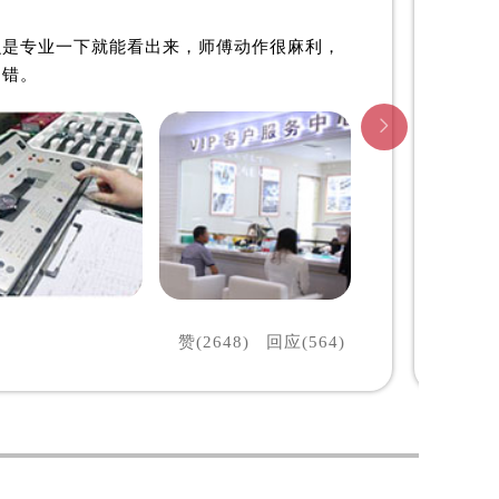

开福区帝舵维修中心
么是专业一下就能看出来，师傅动作很麻利，
不错。

赞(2648)
回应(564)