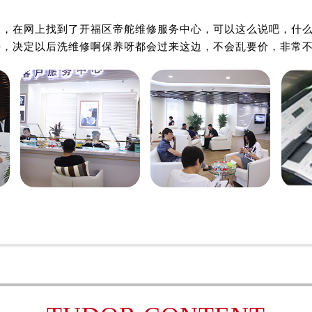

开福区帝舵维修中心
开福区帝舵维修中心
得利名表维修授权店1楼帝舵售后服务中心（需提前预约）
了，在网上找到了开福区帝舵维修服务中心，可以这么说吧，什
国际中心D座11层1102室帝舵售后服务中心（需提前预约）
好，决定以后洗维修啊保养呀都会过来这边，不会乱要价，非常
广场W3座6层602室帝舵售后服务中心（需提前预约）
先天下帝舵售后服务中心（需提前预约）
特大街帝舵售后服务中心（需提前预约）
街帝舵售后服务中心（需提前预约）
3号王府井百货名表维修帝舵售后服务中心（需提前预约）
舵售后服务中心（需提前预约）
霍洛街帝舵售后服务中心（需提前预约）
央街帝舵售后服务中心（需提前预约）
街帝舵售后服务中心（需提前预约）
路帝舵售后服务中心（需提前预约）
大街帝舵售后服务中心（需提前预约）
市光明街与额尔敦路交叉口帝舵售后服务中心（需提前预约）
安大街帝舵售后服务中心（需提前预约）
服务中心（需提前预约）