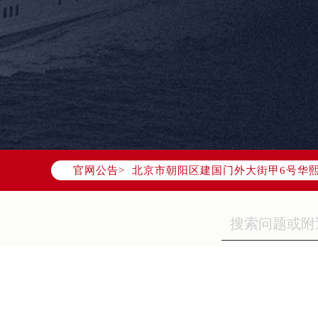
2026年7月帝舵中国区售后服务网络
2026年7月帝舵全国官方售后客户服务热线
帝舵官方全国统一服务热线400-80
2026年7月帝舵售后服务中心最新网
北京市东城区东长安街1号东方广场写
北京市朝阳区建国门外大街甲6号华熙
官网公告>
天津市和平区赤峰道136号天津国际金
上海市徐汇区虹桥路3号港汇中心写字楼
上海市黄浦区南京东路299号宏伊国
南京市秦淮区中山南路1号（新街口）
常州市新北区龙锦路1590号现代传媒
徐州市鼓楼区淮海东路29号苏宁广场I
扬州市邗江区国展路29号星耀天地写字
盐城市盐都区世纪大道5号盐城金融城写