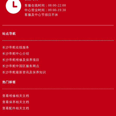
黑龙江省牡丹江市东安区太平路帝舵售后服务中心（需提前预约）
客服在线时间：08:00-22:00
黑龙江省七台河市桃山区大同街帝舵售后服务中心（需提前预约）
中心营业时间：09:00-19:30
客服及中心节假日不休
黑龙江省齐齐哈尔市龙沙区龙华路帝舵售后服务中心（需提前预约）
黑龙江省双鸭山市尖山区新兴大街帝舵售后服务中心（需提前预约）
黑龙江省绥化市北林区新华街与康庄路交叉口帝舵售后服务中心（需提前预约）
站点导航
黑龙江省伊春市伊美区通河路帝舵售后服务中心（需提前预约）
吉林省白城市洮北区明仁南街帝舵售后服务中心（需提前预约）
长沙帝舵在线服务
吉林省白山市浑江区浑江大街帝舵售后服务中心（需提前预约）
长沙帝舵中心介绍
长沙帝舵维修及保养项目
吉林省吉林市船营区河南街帝舵售后服务中心（需提前预约）
长沙帝舵中国区服务网点
吉林省辽源市龙山区人民大街帝舵售后服务中心（需提前预约）
长沙帝舵最新资讯及保养知识
吉林省梅河口市新华街道梅河大街帝舵售后服务中心（需提前预约）
吉林省四平市铁东区紫气大路与南九经街交汇处帝舵售后服务中心（需提前预约）
热门标签
吉林省松原市宁江区五环大街帝舵售后服务中心（需提前预约）
查看维修相关文档
吉林省通化市东昌区环通乡江南大街帝舵售后服务中心（需提前预约）
查看保养相关文档
吉林省延边市延吉市解放路帝舵售后服务中心（需提前预约）
查看配件相关文档
辽宁省鞍山市铁东区站前街帝舵售后服务中心（需提前预约）