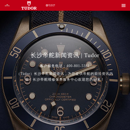

长沙帝舵新闻资讯 | Tudor
客户服务电话：400-801-5381
（Tudor）长沙帝舵新闻资讯，为您提供帝舵的前沿资讯内
容！长沙帝舵维修保养服务中心欢迎您的到来！
2026年7月帝舵中国区售后服务网络优化升级公告
2026年7月帝舵全国官方售后客户服务热线：400-801-5381