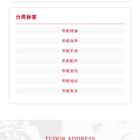
沈阳市沈河区中街路83号亨得利名表服务中心（品牌授权店）1层整层（需提前预约）
乌鲁木齐市天山区红山路26号时代广场（CCMALL）C座17层17-B（需提前预约）
分类标签
温州市鹿城区锦绣路1067号置信广场10层1015室（需提前预约）
哈尔滨市道里区友谊西路600号富力中心T2座写字楼29层03室（需提前预约）
帝舵维修
大连市中山区人民路15号国际金融大厦7层G室（需提前预约）
帝舵保养
佛山市禅城区季华五路57号万科金融中心C座12层1205室（需提前预约）
帝舵手表
东莞市东城街道鸿福东路1号民盈国贸中心T1写字楼9层907室（需提前预约）
帝舵配件
无锡市梁溪区人民中路139号恒隆广场写字楼1座11层1104室（需提前预约）
帝舵资讯
南通市崇川区工农路57号圆融广场写字楼16层1603室（需提前预约）
帝舵地址
苏州市苏州工业园区星港街199号苏州中心办公楼C座22层08室（需提前预约）
武汉市江汉区解放大道686号世界贸易大厦38层09室（需提前预约）
帝舵售后
南宁市青秀区金湖路59号地王大厦12楼1224室（需提前预约）
合肥市蜀山区潜山路111号万象城华润大厦B座12楼03室（需提前预约）
泉州市丰泽区宝洲路729号浦西万达中心写字楼A座7楼709室（需提前预约）
青岛市南区山东路6号华润大厦B座22层04室（需提前预约）
烟台市芝罘区胜利路139号万达金融中心A座907室（需提前预约）
TUDOR ADDRESS