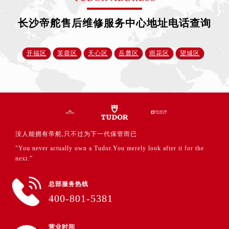
长春市朝阳区西安大路727号中银大厦A座(旺进大厦)18层09室（需提前预约）
贵阳市南明区都司高架桥路33号亨特国际金融中心14楼14D（需提前预约）
长沙帝舵售后维修服务中心地址电话查询
昆明市盘龙区北京路928号同德昆明广场写字楼10层06室（需提前预约）
石家庄市长安区中山东路39号勒泰中心写字楼B座13层07室（需提前预约）
开福区
芙蓉区
天心区
岳麓区
雨花区
望城区
西安市碑林区南关正街88号华侨城长安国际中心E座6楼10室（需提前预约）
海口市龙华区金贸东路5号海口华润大厦B座17层1707室（需提前预约）
唐山市路南区新华东道100号万达广场写字楼A座10层1002室（需提前预约）
台州市椒江区东海大道1800号腾达中心东1幢20楼2002室（需提前预约）
内蒙古自治区呼和浩特市玉泉区大学西街70号华润万象城写字楼（鄂尔多斯大厦）23层2326室（需提前预约）
甘肃省兰州市七里河区西津西路16号兰州中心写字楼21层2102室（需提前预约）
没人能拥有帝舵,只不过为下一代保管而已
重庆市解放碑渝中区民权路28号英利国际金融中心写字楼20层01室（需提前预约）
"You never actually own a Tudor.You merely look after it for the
next.”
黑龙江省大庆市萨尔图区会战大街帝舵售后服务中心（需提前预约）
黑龙江省鹤岗市向阳区红军路帝舵售后服务中心（需提前预约）
总部服务热线
黑龙江省黑河市爱辉区中央街帝舵售后服务中心（需提前预约）
400-801-5381
黑龙江省鸡西市鸡冠区红军路帝舵售后服务中心（需提前预约）
黑龙江省佳木斯市向阳区长安路帝舵售后服务中心（需提前预约）
营业时间