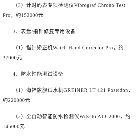
浙江省宁波市江北区大闸南路500号来福士广场办公楼20层2009室帝舵售后服务中心（需提前预约）
（3）计时码表专项检测仪Vibrograf Chrono Test
浙江省衢州市柯城区上街帝舵售后服务中心（需提前预约）
Pro，约152000元
浙江省绍兴市越城区胜利东路379号世茂天际中心写字楼8层805室帝舵售后服务中心（需提前预约）
浙江省舟山市定海区解放东路帝舵售后服务中心（需提前预约）
3、表盘/指针修复专用设备
澳门特别行政区大堂区议事亭前地（新马路）帝舵售后服务中心（需提前预约）
澳门特别行政区风顺堂区南湾大马路帝舵售后服务中心（需提前预约）
（1）指针矫正机Watch Hand Corrector Pro，约
澳门特别行政区花地玛堂区关闸广场帝舵售后服务中心（需提前预约）
37000元
澳门特别行政区花王堂区大三巴商圈帝舵售后服务中心（需提前预约）
澳门特别行政区嘉模堂区官也街帝舵售后服务中心（需提前预约）
4、防水性能测试设备
澳门省路氹城市金光大道帝舵售后服务中心（需提前预约）
澳门特别行政区望德堂区塔石广场帝舵售后服务中心（需提前预约）
（1）海神旗舰试水机GREINER LT-121 Poseidon，
福建省福州市鼓楼区五四路128-1号恒力城写字楼15层03室帝舵售后服务中心（需提前预约）
约220000元
福建省厦门市思明区湖滨东路95号万象城华润大厦B座11层1104室帝舵售后服务中心（需提前预约）
广东省潮州市潮安区新风路与潮汕路交汇处帝舵售后服务中心（需提前预约）
（2）全自动智能防水检测仪Witschi ALC2000，约
广东省广州市天河区天河路230号万菱汇国际中心A塔7层704室帝舵售后服务中心（需提前预约）
145000元
广东省广州市越秀区环市东路371-375号世界贸易中心大厦南塔15层1507室帝舵售后服务中心（需提前预约）