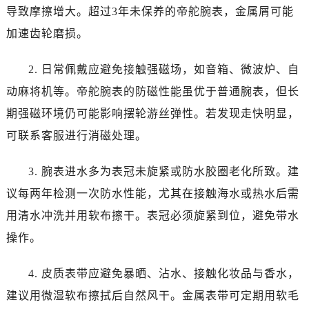
云南省临沧市临翔区世纪路帝舵售后服务中心（需提前预约）
导致摩擦增大。超过3年未保养的帝舵腕表，金属屑可能
云南省怒江傈僳族自治州泸水市人民路帝舵售后服务中心（需提前预约）
加速齿轮磨损。
云南省普洱市思茅区振兴大道帝舵售后服务中心（需提前预约）
云南省曲靖市麒麟区学府路帝舵售后服务中心（需提前预约）
2. 日常佩戴应避免接触强磁场，如音箱、微波炉、自
云南省文山壮族苗族自治州文山市东风路帝舵售后服务中心（需提前预约）
动麻将机等。帝舵腕表的防磁性能虽优于普通腕表，但长
云南省西双版纳傣族自治州景洪市宣慰大道帝舵售后服务中心（需提前预约）
期强磁环境仍可能影响摆轮游丝弹性。若发现走快明显，
云南省玉溪市红塔区南北大街帝舵售后服务中心（需提前预约）
可联系客服进行消磁处理。
云南省昭通市昭阳区青年路帝舵售后服务中心（需提前预约）
重庆市江北区观音桥步行街2号融恒时代广场9层902室帝舵售后服务中心（需提前预约）
3. 腕表进水多为表冠未旋紧或防水胶圈老化所致。建
新疆维吾尔自治区乌鲁木齐市天山区红山路26号时代广场（CCMALL）C座17层17-B帝舵售后服务中心（需提前预约）
议每两年检测一次防水性能，尤其在接触海水或热水后需
浙江省温州市鹿城区锦绣路1067号置信广场10层1015室帝舵售后服务中心（需提前预约）
用清水冲洗并用软布擦干。表冠必须旋紧到位，避免带水
黑龙江省哈尔滨市道里区友谊西路600号富力中心T2座写字楼29层03室室帝舵售后服务中心（需提前预约）
辽宁省大连市中山区人民路15号国际金融大厦7层G室帝舵售后服务中心（需提前预约）
操作。
广东省佛山市禅城区季华五路57号万科金融中心C座12层1205室帝舵售后服务中心（需提前预约）
4. 皮质表带应避免暴晒、沾水、接触化妆品与香水，
广东省东莞市东城街道鸿福东路1号民盈国贸中心T1写字楼9层907室帝舵售后服务中心（需提前预约）
江苏省无锡市梁溪区人民中路139号恒隆广场写字楼1座11层1104室帝舵售后服务中心（需提前预约）
建议用微湿软布擦拭后自然风干。金属表带可定期用软毛