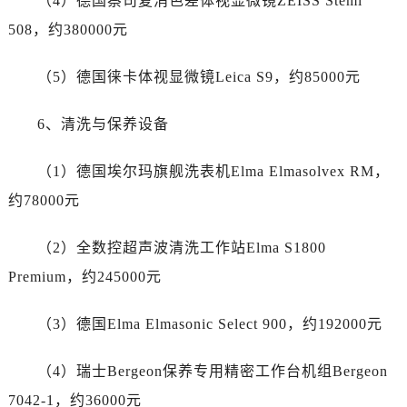
（4）德国蔡司复消色差体视显微镜ZEISS Stemi
广西壮族自治区北海市海城区北京路帝舵售后服务中心（需提前预约）
508，约380000元
广西壮族自治区崇左市江州区石景林街道友谊大道与丽川路交汇处帝舵售后服务中心（需提前预约）
广西壮族自治区防城港市港口区金花茶大道帝舵售后服务中心（需提前预约）
（5）德国徕卡体视显微镜Leica S9，约85000元
广西壮族自治区贵港市港北区港城街道布山大道与仙衣路交叉口帝舵售后服务中心（需提前预约）
广西壮族自治区桂林市秀峰区红岭路帝舵售后服务中心（需提前预约）
6、清洗与保养设备
广西壮族自治区河池市金城江区金城江街道朝阳路帝舵售后服务中心（需提前预约）
广西壮族自治区贺州市八步区城东街道灵峰南路帝舵售后服务中心（需提前预约）
（1）德国埃尔玛旗舰洗表机Elma Elmasolvex RM，
广西壮族自治区来宾市兴宾区桂中大道帝舵售后服务中心（需提前预约）
约78000元
广西壮族自治区柳州市城中区中山中路帝舵售后服务中心（需提前预约）
广西壮族自治区钦州市钦南区金海湾东大街帝舵售后服务中心（需提前预约）
（2）全数控超声波清洗工作站Elma S1800
广西壮族自治区梧州市万秀区龙湖镇高旺路帝舵售后服务中心（需提前预约）
Premium，约245000元
广西壮族自治区玉林市玉州区金玉路帝舵售后服务中心（需提前预约）
海南省儋州市儋州市那大镇兰洋北路帝舵售后服务中心（需提前预约）
（3）德国Elma Elmasonic Select 900，约192000元
海南省东方市八所镇解放西路帝舵售后服务中心（需提前预约）
海南省琼海市嘉积镇东风路帝舵售后服务中心（需提前预约）
（4）瑞士Bergeon保养专用精密工作台机组Bergeon
海南省三沙市西沙区西沙群岛永兴岛北京路帝舵售后服务中心（需提前预约）
7042-1，约36000元