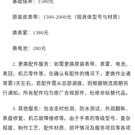
基础保养：1580元
新疆维吾尔自治区哈密市伊州区建国北路帝舵售后服务中心（需提前预约）
新疆维吾尔自治区和田市和田市北京西路帝舵售后服务中心（需提前预约）
原装皮表带：1500-2000元（视具体型号与材质）
新疆维吾尔自治区胡杨河市胡杨河市胡杨路帝舵售后服务中心（需提前预约）
新疆维吾尔自治区霍尔果斯市亚欧北路帝舵售后服务中心（需提前预约）
换表蒙：1380元
新疆维吾尔自治区喀什市解放北路帝舵售后服务中心（需提前预约）
新疆维吾尔自治区可克达拉市幸福路帝舵售后服务中心（需提前预约）
换电池：280元
新疆维吾尔自治区克拉玛依市克拉玛依区友谊路帝舵售后服务中心（需提前预约）
新疆维吾尔自治区库车市库车市文化东路帝舵售后服务中心（需提前预约）
2. 更换配件服务：如需更换原装表带、表蒙、电池、
新疆维吾尔自治区库尔勒市库尔勒市人民东路帝舵售后服务中心（需提前预约）
表冠、机芯零件等，在确认有配件的情况下，更换作业通
新疆维吾尔自治区奎屯市团结西街帝舵售后服务中心（需提前预约）
常需3天左右。若配件需从总部调拨，则根据物流周期另
新疆维吾尔自治区昆玉市昆泉街帝舵售后服务中心（需提前预约）
行通知。所有配件均为原厂合规部件，杜绝非标替代品。
新疆维吾尔自治区沙湾市三道河子镇世纪大道南路帝舵售后服务中心（需提前预约）
新疆维吾尔自治区石河子市北二路帝舵售后服务中心（需提前预约）
3. 其他服务：包含走时检测、防水测试、外观翻新、
新疆维吾尔自治区双河市光明路帝舵售后服务中心（需提前预约）
表盘修复、机芯故障维修等。由于手表的等级型号、复杂
新疆维吾尔自治区塔城市塔城地区闻琴路帝舵售后服务中心（需提前预约）
程度、制作工艺、配件材质、损坏情况及服务项目等各项
新疆维吾尔自治区铁门关市兴疆路帝舵售后服务中心（需提前预约）