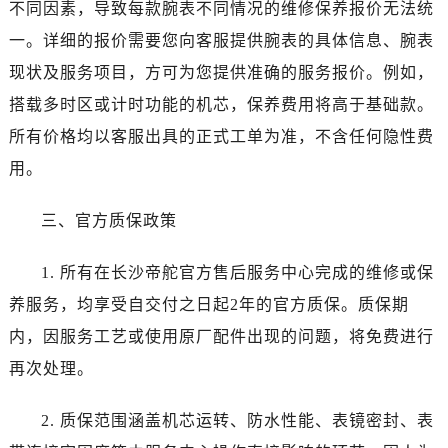
新疆维吾尔自治区图木舒克市图木舒克市中兴街帝舵售后服务中心（需提前预约）
不同因素，导致每款腕表不同情况的维修保养报价无法统
新疆维吾尔自治区吐鲁番市高昌区文化中路文化中路帝舵售后服务中心（需提前预约）
一。详细的报价需要您向客服提供腕表的具体信息、腕表
新疆维吾尔自治区乌苏市乌鲁木齐北路帝舵售后服务中心（需提前预约）
现状及服务项目，方可为您提供准确的服务报价。例如，
新疆维吾尔自治区五家渠市长征西街帝舵售后服务中心（需提前预约）
搭载多时区或计时功能的机芯，保养费用将高于基础款。
新疆维吾尔自治区新星市东风路帝舵售后服务中心（需提前预约）
所有价格均以客服出具的正式工单为准，不含任何隐性费
新疆维吾尔自治区伊宁市解放西路帝舵售后服务中心（需提前预约）
用。
贵州省安顺市西秀区中华南路帝舵售后服务中心（需提前预约）
贵州省毕节市七星关区松山路帝舵售后服务中心（需提前预约）
三、官方质保政策
贵州省六盘水市钟山区钟山大道帝舵售后服务中心（需提前预约）
贵州省黔东南苗族侗族自治州凯里市北京西路帝舵售后服务中心（需提前预约）
1. 所有在长沙帝舵官方售后服务中心完成的维修或保
贵州省黔西南布依族苗族自治州兴义市大道与桔香路交汇处帝舵售后服务中心（需提前预约）
养服务，均享受自交付之日起2年的官方质保。质保期
贵州省铜仁市碧江区民主路帝舵售后服务中心（需提前预约）
内，因服务工艺或使用原厂配件出现的问题，将免费进行
贵州省遵义市红花岗区共青大道与嵩山路交叉口帝舵售后服务中心（需提前预约）
再次处理。
四川省阿坝州市马尔康市团结街帝舵售后服务中心（需提前预约）
四川省巴中市巴州区江北大道帝舵售后服务中心（需提前预约）
2. 质保范围涵盖机芯运转、防水性能、表镜密封、表
四川省成都市锦江区人民东路6号SAC东原中心24层2406B室帝舵售后服务中心（需提前预约）