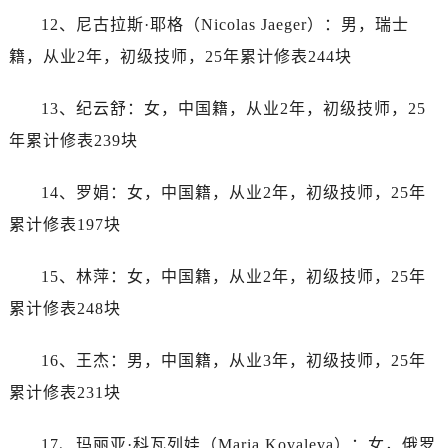
山西省长治市潞州区英雄中路帝舵售后服务中心（需提前预约）
12、尼古拉斯·耶格（Nicolas Jaeger）：男，瑞士
山西省太原市迎泽区迎泽街道解放路15号亨得利名表维修授权店3楼帝舵售后服务中心（需提前预约）
籍，从业2年，初级技师，25年累计修表244块
天津市和平区赤峰道136号天津国际金融中心26层2603室帝舵售后服务中心（需提前预约）
安徽省安庆市迎江区人民路帝舵售后服务中心（需提前预约）
13、纪云舒：女，中国籍，从业2年，初级技师，25
安徽省蚌埠市蚌山区淮河路帝舵售后服务中心（需提前预约）
年累计修表239块
安徽省亳州市谯城区魏武大道帝舵售后服务中心（需提前预约）
安徽省池州市贵池区长江路帝舵售后服务中心（需提前预约）
14、罗娟：女，中国籍，从业2年，初级技师，25年
安徽省滁州市琅琊区南谯北路帝舵售后服务中心（需提前预约）
累计修表197块
安徽省阜阳市颍州区颍州北路帝舵售后服务中心（需提前预约）
安徽省淮北市相山区淮海路帝舵售后服务中心（需提前预约）
15、林萍：女，中国籍，从业2年，初级技师，25年
安徽省淮南市田家庵区国庆中路帝舵售后服务中心（需提前预约）
累计修表248块
安徽省黄山市屯溪区黄山西路帝舵售后服务中心（需提前预约）
安徽省六安市金安区解放中路帝舵售后服务中心（需提前预约）
16、王杰：男，中国籍，从业3年，初级技师，25年
安徽省马鞍山市雨山区湖南西路帝舵售后服务中心（需提前预约）
累计修表231块
安徽省宿州市埇桥区人民中路帝舵售后服务中心（需提前预约）
安徽省铜陵市铜官区石城大道帝舵售后服务中心（需提前预约）
17、玛丽亚·科瓦列娃（Maria Kovaleva）：女，俄罗