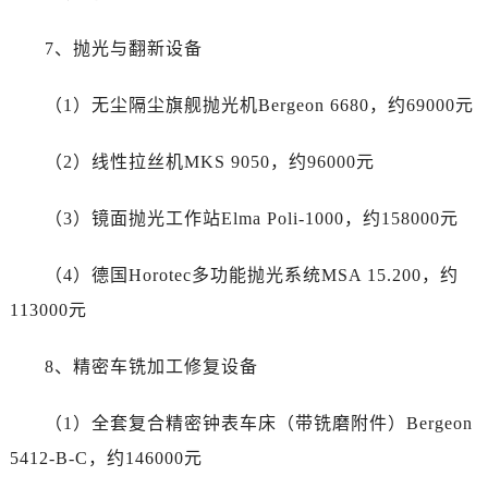
海南省三亚市吉阳区迎宾路帝舵售后服务中心（需提前预约）
海南省万宁市万城镇解放路帝舵售后服务中心（需提前预约）
7、抛光与翻新设备
海南省文昌市文城镇教育东路帝舵售后服务中心（需提前预约）
海南省五指山市通什镇三月三大道帝舵售后服务中心（需提前预约）
（1）无尘隔尘旗舰抛光机Bergeon 6680，约69000元
香港特别行政区尖沙咀区油尖旺区广东道帝舵售后服务中心（需提前预约）
香港特别行政区金钟区中西区金钟道帝舵售后服务中心（需提前预约）
（2）线性拉丝机MKS 9050，约96000元
香港特别行政区九龙区油尖旺区弥敦道帝舵售后服务中心（需提前预约）
（3）镜面抛光工作站Elma Poli-1000，约158000元
香港特别行政区铜锣湾区湾仔区轩尼诗道帝舵售后服务中心（需提前预约）
河南省安阳市文峰区解放大道帝舵售后服务中心（需提前预约）
（4）德国Horotec多功能抛光系统MSA 15.200，约
河南省鹤壁市淇滨区九州路帝舵售后服务中心（需提前预约）
113000元
河南省济源市沁园街道济水大道帝舵售后服务中心（需提前预约）
河南省焦作市解放区解放路帝舵售后服务中心（需提前预约）
8、精密车铣加工修复设备
河南省开封市鼓楼区中山路帝舵售后服务中心（需提前预约）
河南省洛阳市西工区中州中路与解放路交叉口帝舵售后服务中心（需提前预约）
（1）全套复合精密钟表车床（带铣磨附件）Bergeon
河南省漯河市源汇区交通路帝舵售后服务中心（需提前预约）
5412-B-C，约146000元
河南省南阳市宛城区范蠡东路与南都路交叉口帝舵售后服务中心（需提前预约）