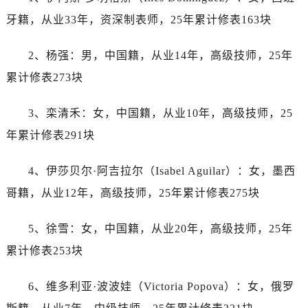
辽宁省阜新市海州区解放大街帝舵售后服务中心（需提前预约）
牙籍，从业33年，资深制表师，25年累计修表163块
辽宁省葫芦岛市连山区中央路帝舵售后服务中心（需提前预约）
辽宁省锦州市古塔区中央大街帝舵售后服务中心（需提前预约）
2、杨强：男，中国籍，从业14年，高级技师，25年
辽宁省辽阳市白塔区新运大街帝舵售后服务中心（需提前预约）
累计修表273块
辽宁省盘锦市兴隆台区石油大街帝舵售后服务中心（需提前预约）
辽宁省铁岭市银州区南马路帝舵售后服务中心（需提前预约）
3、栾清禾：女，中国籍，从业10年，高级技师，25
辽宁省营口市站前区市府路与渤海大街交叉口帝舵售后服务中心（需提前预约）
年累计修表291块
辽宁省沈阳市沈河区中街路137号亨得利名表维修授权店1楼帝舵售后服务中心（需提前预约）
辽宁省沈阳市沈河区中街路83号亨得利名表维修授权店1楼帝舵售后服务中心（需提前预约）
4、伊莎贝尔·阿吉拉尔（Isabel Aguilar）：女，墨西
北京市朝阳区建国门外大街甲6号华熙国际中心D座11层1102室帝舵售后服务中心（需提前预约）
哥籍，从业12年，高级技师，25年累计修表275块
北京市东城区东长安街1号王府井东方广场W3座6层602室帝舵售后服务中心（需提前预约）
河北省保定市竞秀区朝阳北大街北国先天下帝舵售后服务中心（需提前预约）
5、徐雪：女，中国籍，从业20年，高级技师，25年
内蒙古自治区阿拉善盟市左旗土尔扈特大街帝舵售后服务中心（需提前预约）
累计修表253块
内蒙古自治区巴彦淖尔市临河区新华街帝舵售后服务中心（需提前预约）
内蒙古自治区包头市青山区幸福路甲3号王府井百货名表维修帝舵售后服务中心（需提前预约）
6、维多利亚·波波娃（Victoria Popova）：女，俄罗
内蒙古自治区赤峰市红山区哈达街帝舵售后服务中心（需提前预约）