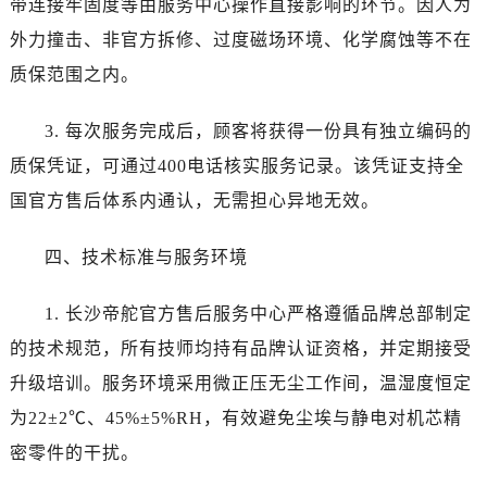
带连接牢固度等由服务中心操作直接影响的环节。因人为
四川省达州市通川区中心广场、老车坝帝舵售后服务中心（需提前预约）
四川省德阳市旌阳区长江西路、南街帝舵售后服务中心（需提前预约）
外力撞击、非官方拆修、过度磁场环境、化学腐蚀等不在
四川省甘孜州市康定市情歌广场、箭炉街帝舵售后服务中心（需提前预约）
质保范围之内。
四川省广安市广安区建安南路帝舵售后服务中心（需提前预约）
四川省广元市利州区老城南北街、东大街帝舵售后服务中心（需提前预约）
3. 每次服务完成后，顾客将获得一份具有独立编码的
四川省乐山市市中区嘉定中路帝舵售后服务中心（需提前预约）
质保凭证，可通过400电话核实服务记录。该凭证支持全
四川省凉山州市西昌市大巷口下街帝舵售后服务中心（需提前预约）
国官方售后体系内通认，无需担心异地无效。
四川省泸州市江阳区治平路帝舵售后服务中心（需提前预约）
四川省眉山市东坡区三苏路帝舵售后服务中心（需提前预约）
四、技术标准与服务环境
四川省绵阳市涪城区翠花街帝舵售后服务中心（需提前预约）
四川省南充市高坪区江东大道帝舵售后服务中心（需提前预约）
1. 长沙帝舵官方售后服务中心严格遵循品牌总部制定
四川省内江市东兴区汉安大道帝舵售后服务中心（需提前预约）
的技术规范，所有技师均持有品牌认证资格，并定期接受
四川省攀枝花市东区三线大道北段帝舵售后服务中心（需提前预约）
升级培训。服务环境采用微正压无尘工作间，温湿度恒定
四川省遂宁市船山区香林南路帝舵售后服务中心（需提前预约）
为22±2℃、45%±5%RH，有效避免尘埃与静电对机芯精
四川省雅安市雨城区熊猫大道帝舵售后服务中心（需提前预约）
密零件的干扰。
四川省宜宾市翠屏区长翠路帝舵售后服务中心（需提前预约）