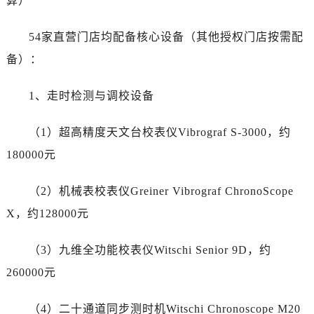
算）
江苏省扬州市邗江区国展路29号星耀天地写字楼1号楼18层1803室帝舵售后服务中心（需提前预约）
江苏省镇江市京口区中山东路帝舵售后服务中心（需提前预约）
54家直营门店均配备核心设备（其他授权门店按需配
江西省抚州市临川区赣东大道帝舵售后服务中心（需提前预约）
备）：
江西省赣州市章贡区文清路帝舵售后服务中心（需提前预约）
江西省吉安市吉州区井冈山大道帝舵售后服务中心（需提前预约）
1、走时检测与调校设备
江西省景德镇市珠山区珠山中路帝舵售后服务中心（需提前预约）
江西省九江市浔阳区浔阳路帝舵售后服务中心（需提前预约）
（1）超高精度天文台校表仪Vibrograf S-3000，约
江西省南昌市红谷滩新区红谷中大道998号绿地双子塔（中央广场）A1座办公楼14层1407室帝舵售后服务中心（需提前预约）
180000元
江西省萍乡市安源区萍安北大道与康庄路交叉口帝舵售后服务中心（需提前预约）
江西省上饶市信州区滨江西路帝舵售后服务中心（需提前预约）
（2）机械表校表仪Greiner Vibrograf ChronoScope
江西省新余市渝水区北湖西路帝舵售后服务中心（需提前预约）
X，约128000元
江西省宜春市袁州区中山中路帝舵售后服务中心（需提前预约）
江西省鹰潭市月湖区胜利东路帝舵售后服务中心（需提前预约）
（3）九维全功能校表仪Witschi Senior 9D，约
山东省德州市德城区东风中路帝舵售后服务中心（需提前预约）
260000元
山东省东营市东营区济南路帝舵售后服务中心（需提前预约）
山东省济南市历下区经十路11111号华润中心写字楼（万象城）15层1508室帝舵售后服务中心（需提前预约）
（4）二十通道同步测时机Witschi Chronoscope M20