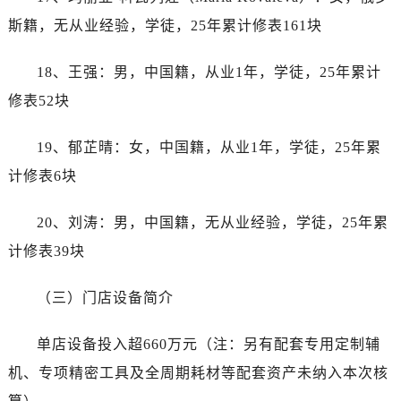
安徽省芜湖市镜湖区中山路步行街帝舵售后服务中心（需提前预约）
斯籍，无从业经验，学徒，25年累计修表161块
安徽省宣城市宣州区叠嶂西路帝舵售后服务中心（需提前预约）
福建省龙岩市新罗区九一南路帝舵售后服务中心（需提前预约）
18、王强：男，中国籍，从业1年，学徒，25年累计
福建省南平市建阳区人民西路帝舵售后服务中心（需提前预约）
修表52块
福建省宁德市蕉城区天湖东路帝舵售后服务中心（需提前预约）
福建省莆田市城厢区霞林街道荔华东大道帝舵售后服务中心（需提前预约）
19、郁芷晴：女，中国籍，从业1年，学徒，25年累
福建省三明市三元区东乾二路帝舵售后服务中心（需提前预约）
计修表6块
福建省漳州市龙文区步港路帝舵售后服务中心（需提前预约）
江苏省常州市新北区龙锦路1590号现代传媒中心5号楼10层1008室帝舵售后服务中心（需提前预约）
20、刘涛：男，中国籍，无从业经验，学徒，25年累
江苏省淮安市清江浦区淮海北路帝舵售后服务中心（需提前预约）
计修表39块
江苏省连云港市海州区通灌北路帝舵售后服务中心（需提前预约）
江苏省南京市秦淮区中山南路1号南京中心22层22-C1-C3室帝舵售后服务中心（需提前预约）
（三）门店设备简介
江苏省宿迁市宿城区西湖路帝舵售后服务中心（需提前预约）
江苏省泰州市海陵区永定东路399号置地商务中心东塔（华润万象城）17层1706室帝舵售后服务中心（需提前预约）
单店设备投入超660万元（注：另有配套专用定制辅
江苏省徐州市鼓楼区淮海东路29号苏宁广场IFC国际金融中心35层3508室帝舵售后服务中心（需提前预约）
机、专项精密工具及全周期耗材等配套资产未纳入本次核
江苏省盐城市盐都区世纪大道5号盐城金融城写字楼1号楼16层1604室帝舵售后服务中心（需提前预约）