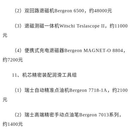
湖北省随州市曾都区青年路帝舵售后服务中心（需提前预约）
湖北省咸宁市咸安区长安大道帝舵售后服务中心（需提前预约）
（2）双回路退磁机Bergeon 6500，约48000元
湖北省襄阳市樊城区长虹路与人民路交叉口帝舵售后服务中心（需提前预约）
（3）退磁测磁一体机Witschi Teslascope II，约11000
湖北省孝感市孝南区复兴大道帝舵售后服务中心（需提前预约）
湖北省宜昌市西陵区夷陵大道与港窑路帝舵售后服务中心（需提前预约）
元
湖南省常德市武陵区人民路帝舵售后服务中心（需提前预约）
（4）便携式充电退磁器Bergeon MAGNET-O 8804，
湖南省郴州市北湖区国庆北路帝舵售后服务中心（需提前预约）
湖南省衡阳市雁峰区解放路帝舵售后服务中心（需提前预约）
约7200元
湖南省怀化市鹤城区迎丰中路帝舵售后服务中心（需提前预约）
11、机芯精密装配润滑工具组
湖南省娄底市娄星区长青街帝舵售后服务中心（需提前预约）
湖南省邵阳市双清区东风路帝舵售后服务中心（需提前预约）
（1）瑞士自动精准点油机Bergeon 7718-1A，约2100
湖南省湘潭市雨湖区莲城大道帝舵售后服务中心（需提前预约）
元
湖南省益阳市赫山区桃花仑路帝舵售后服务中心（需提前预约）
湖南省永州市冷水滩区永州大道与中兴路交叉口帝舵售后服务中心（需提前预约）
（2）瑞士高端精密手动点油笔Bergeon 7013系列，
湖南省岳阳市岳阳楼区东茅岭路帝舵售后服务中心（需提前预约）
约1400元
湖南省张家界市永定区解放路帝舵售后服务中心（需提前预约）