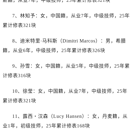
斯籍，从业7年，中级技师，25年累计修表321块
内蒙古自治区鄂尔多斯市东胜区伊金霍洛街帝舵售后服务中心（需提前预约）
内蒙古自治区呼伦贝尔市海拉尔区中央街帝舵售后服务中心（需提前预约）
7、林知予：女，中国籍，从业7年，中级技师，25年
内蒙古自治区通辽市科尔沁区明仁大街帝舵售后服务中心（需提前预约）
累计修表321块
内蒙古自治区乌海市海勃湾区人民南路帝舵售后服务中心（需提前预约）
内蒙古自治区乌兰察布市集宁区恩和大街帝舵售后服务中心（需提前预约）
8、迪米特里·马科斯（Dimitri Marcos）：男，希腊
内蒙古自治区锡林郭勒盟市锡林浩特市光明街与额尔敦路交叉口帝舵售后服务中心（需提前预约）
籍，从业6年，中级技师，25年累计修表326块
内蒙古自治区兴安盟市乌兰浩特市兴安大街帝舵售后服务中心（需提前预约）
山西省大同市平城区迎宾街帝舵售后服务中心（需提前预约）
9、孙雪：女，中国籍，从业5年，中级技师，25年累
山西省晋城市城区黄华街帝舵售后服务中心（需提前预约）
计修表316块
山西省晋中市榆次区顺城街帝舵售后服务中心（需提前预约）
山西省临汾市尧都区解放路帝舵售后服务中心（需提前预约）
10、徐莹：女，中国籍，从业7年，中级技师，25年
山西省吕梁市离石区永宁中路与建设街交叉口帝舵售后服务中心（需提前预约）
累计修表321块
山西省朔州市朔城区怡西路与鄯阳西街交汇处帝舵售后服务中心（需提前预约）
山西省忻州市忻府区和平东街与七一南路交叉口帝舵售后服务中心（需提前预约）
11、露西・汉森（Lucy Hansen）：女，丹麦籍，从
山西省阳泉市郊区平阳东街与新城大道交叉口帝舵售后服务中心（需提前预约）
业1年，初级技师，25年累计修表168块
山西省运城市盐湖区河东街帝舵售后服务中心（需提前预约）