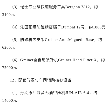
湖南省长沙市芙蓉区建湘路393号世茂环球金融中心写字楼10层1013室帝舵售后服务中心（需提前预约）
（3）瑞士专业级快速服务工具Bergeon 7812，约
湖南省株洲市芦淞区建设南路帝舵售后服务中心（需提前预约）
3100元
甘肃省白银市白银区北京路帝舵售后服务中心（需提前预约）
甘肃省定西市安定区解放路帝舵售后服务中心（需提前预约）
（4）法国顶级防磁精密镊子Dumont 12号，约1800元
甘肃省敦煌市沙州镇阳关中路帝舵售后服务中心（需提前预约）
甘肃省合作市人民街帝舵售后服务中心（需提前预约）
（5）防磁机芯支架Greiner Anti-Magnetic Base，约
甘肃省嘉峪关市雄关区新华中路帝舵售后服务中心（需提前预约）
6200元
甘肃省金昌市金川区北京路帝舵售后服务中心（需提前预约）
甘肃省酒泉市肃州区西大街帝舵售后服务中心（需提前预约）
（6）Greiner全自动装针机Greiner Hand Fitter X，约
甘肃省临夏市城南街道团结路帝舵售后服务中心（需提前预约）
75000元
甘肃省陇南市武都区人民路帝舵售后服务中心（需提前预约）
甘肃省平凉市崆峒区西大街帝舵售后服务中心（需提前预约）
12、配套气源与车间辅助核心设备
甘肃省庆阳市西峰区南大街帝舵售后服务中心（需提前预约）
甘肃省天水市秦州区民主路帝舵售后服务中心（需提前预约）
（1）丹麦原厂静音无油空压机JUN-AIR 6-4，约
甘肃省武威市凉州区迎宾路帝舵售后服务中心（需提前预约）
14000元
甘肃省张掖市甘州区民乐北路帝舵售后服务中心（需提前预约）