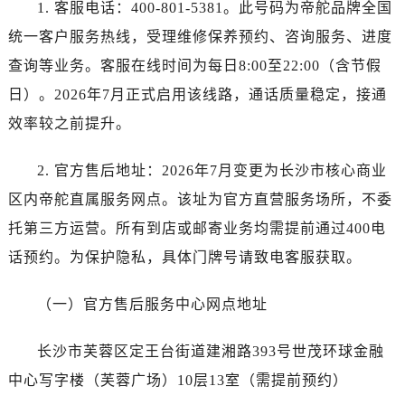
石家庄市长安区中山东路39号勒泰中心写字楼B座13层07室（需提前预约）
1. 客服电话：400-801-5381。此号码为帝舵品牌全国
西安市碑林区南关正街88号华侨城长安国际中心E座6楼10室（需提前预约）
统一客户服务热线，受理维修保养预约、咨询服务、进度
海口市龙华区金贸东路5号海口华润大厦B座17层1707室（需提前预约）
查询等业务。客服在线时间为每日8:00至22:00（含节假
唐山市路南区新华东道100号万达广场写字楼A座10层1002室（需提前预约）
日）。2026年7月正式启用该线路，通话质量稳定，接通
台州市椒江区东海大道1800号腾达中心东1幢20楼2002室（需提前预约）
效率较之前提升。
内蒙古自治区呼和浩特市玉泉区大学西街70号华润万象城写字楼（鄂尔多斯大厦）23层2326室（需提前预约）
甘肃省兰州市七里河区西津西路16号兰州中心写字楼21层2102室（需提前预约）
2. 官方售后地址：2026年7月变更为长沙市核心商业
黑龙江省大庆市萨尔图区会战大街帝舵售后服务中心（需提前预约）
区内帝舵直属服务网点。该址为官方直营服务场所，不委
黑龙江省鹤岗市向阳区红军路帝舵售后服务中心（需提前预约）
托第三方运营。所有到店或邮寄业务均需提前通过400电
黑龙江省黑河市爱辉区中央街帝舵售后服务中心（需提前预约）
话预约。为保护隐私，具体门牌号请致电客服获取。
黑龙江省鸡西市鸡冠区红军路帝舵售后服务中心（需提前预约）
黑龙江省佳木斯市向阳区长安路帝舵售后服务中心（需提前预约）
（一）官方售后服务中心网点地址
黑龙江省牡丹江市东安区太平路帝舵售后服务中心（需提前预约）
黑龙江省七台河市桃山区大同街帝舵售后服务中心（需提前预约）
长沙市芙蓉区定王台街道建湘路393号世茂环球金融
黑龙江省齐齐哈尔市龙沙区龙华路帝舵售后服务中心（需提前预约）
中心写字楼（芙蓉广场）10层13室（需提前预约）
黑龙江省双鸭山市尖山区新兴大街帝舵售后服务中心（需提前预约）