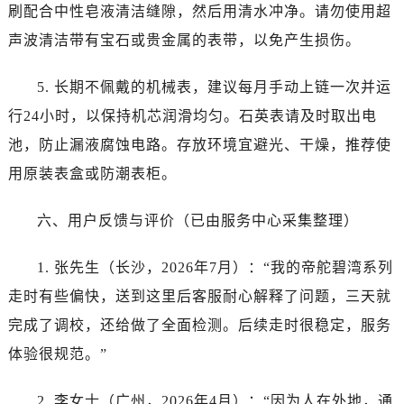
江苏省南通市崇川区工农路57号圆融广场写字楼16层1603室帝舵售后服务中心（需提前预约）
刷配合中性皂液清洁缝隙，然后用清水冲净。请勿使用超
江苏省苏州市苏州工业园区 星港街199号苏州中心办公楼C座22层08室帝舵售后服务中心（需提前预约）
声波清洁带有宝石或贵金属的表带，以免产生损伤。
湖北省武汉市江汉区解放大道686号世界贸易大厦38层09室帝舵售后服务中心（需提前预约）
广西省南宁市青秀区金湖路59号地王大厦12楼1224室帝舵售后服务中心（需提前预约）
5. 长期不佩戴的机械表，建议每月手动上链一次并运
安徽省合肥市蜀山区潜山路111号万象城华润大厦B座12楼03室帝舵售后服务中心（需提前预约）
行24小时，以保持机芯润滑均匀。石英表请及时取出电
福建省泉州市丰泽区宝洲路729号浦西万达中心写字楼A座7楼709室帝舵售后服务中心（需提前预约）
池，防止漏液腐蚀电路。存放环境宜避光、干燥，推荐使
山东省青岛市南区山东路6号华润大厦B座22层04室帝舵售后服务中心（需提前预约）
用原装表盒或防潮表柜。
山东省烟台市芝罘区胜利路139号万达金融中心A座907室帝舵售后服务中心（需提前预约）
吉林省长春市朝阳区西安大路727号中银大厦A座(旺进大厦)18层09室帝舵售后服务中心（需提前预约）
六、用户反馈与评价（已由服务中心采集整理）
贵州省贵阳市南明区都司高架桥路33号亨特国际金融中心14楼14D帝舵售后服务中心（需提前预约）
云南省昆明市盘龙区北京路928号同德昆明广场写字楼10层06室帝舵售后服务中心（需提前预约）
1. 张先生（长沙，2026年7月）：“我的帝舵碧湾系列
河北省石家庄市长安区中山东路39号勒泰中心写字楼B座13层07室帝舵售后服务中心（需提前预约）
走时有些偏快，送到这里后客服耐心解释了问题，三天就
陕西省西安市碑林区南关正街88号华侨城长安国际中心E座6楼10室帝舵售后服务中心（需提前预约）
完成了调校，还给做了全面检测。后续走时很稳定，服务
海南省海口市龙华区金贸东路5号海口华润大厦B座17层1707室帝舵售后服务中心（需提前预约）
体验很规范。”
河北省唐山市路南区新华东道100号万达广场写字楼A座10层1002室帝舵售后服务中心（需提前预约）
台州市椒江区东海大道1800号腾达中心东1幢20楼2002室帝舵售后服务中心（需提前预约）
2. 李女士（广州，2026年4月）：“因为人在外地，通