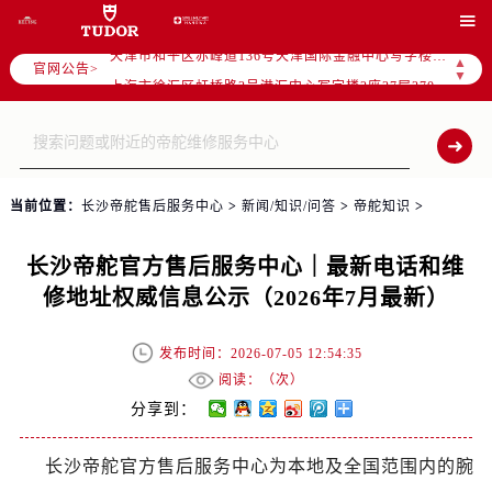
北京市朝阳区建国门外大街甲6号华熙国际中心写字楼D座11层1102室（需提前预约）

天津市和平区赤峰道136号天津国际金融中心写字楼26层2603室（需提前预约）
▲
官网公告>
上海市徐汇区虹桥路3号港汇中心写字楼2座37层3705室（需提前预约）
▼
上海市黄浦区南京东路299号宏伊国际广场写字楼8层806室（需提前预约）
南京市秦淮区中山南路1号（新街口）南京中心写字楼22层C1-1室（需提前预约）
常州市新北区龙锦路1590号现代传媒中心写字楼5号楼10层1008室（需提前预约）
徐州市鼓楼区淮海东路29号苏宁广场IFC国际金融中心写字楼35层3508室（需提前预约）
当前位置：
长沙帝舵售后服务中心
>
新闻/知识/问答
>
帝舵知识
>
扬州市邗江区国展路29号星耀天地写字楼1号楼18层1803室（需提前预约）
盐城市盐都区世纪大道5号盐城金融城写字楼1号楼16层1604室（需提前预约）
长沙帝舵官方售后服务中心｜最新电话和维
泰州市海陵区永定东路399号置地商务中心东塔写字楼（华润万象城）17层1706室（需提前预约）
修地址权威信息公示（2026年7月最新）
宁波市江北区大闸南路500号来福士广场办公楼20层2009室（需提前预约）
杭州市上城区钱江路1366号华润大厦写字楼A座5层503-5室（需提前预约）
发布时间：2026-07-05 12:54:35
金华市金东区东市南街777号金华万达广场写字楼4号楼22层2209室（需提前预约）
阅读：（
次）
绍兴市越城区胜利东路379号世茂天际中心写字楼8层805室（需提前预约）
分享到：
嘉兴市南湖区广益路705号嘉兴世界贸易中心写字楼A座13层1304室（需提前预约）
长沙帝舵官方售后服务中心为本地及全国范围内的腕
南昌市红谷滩新区红谷中大道998号绿地双子塔（中央广场）A1座办公楼14层07室（需提前预约）