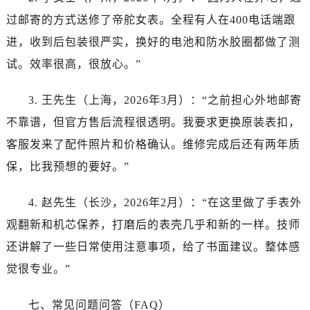
呼和浩特市玉泉区大学西街70号华润万象城写字楼（鄂尔多斯大厦）23层2326室帝舵售后服务中心（需提前预约）
过邮寄的方式送修了帝舵女表。全程有人在400电话端跟
兰州市七里河区西津西路16号兰州中心写字楼21层2102室帝舵售后服务中心（需提前预约）
进，收到后包装很严实，换好的电池和防水胶圈都做了测
节假日正常营业！
试。效率很高，很放心。”
3. 王先生（上海，2026年3月）：“之前担心外地邮寄
不靠谱，但官方售后流程很透明。我要求更换原装表扣，
客服发来了配件照片和价格确认。维修完成后还有两年质
保，比我预想的要好。”
4. 赵先生（长沙，2026年2月）：“在这里做了手表外
观翻新和机芯保养，打磨后的表壳几乎和新的一样。技师
还讲解了一些日常使用注意事项，给了书面建议。整体感
觉很专业。”
七、常见问题问答（FAQ）