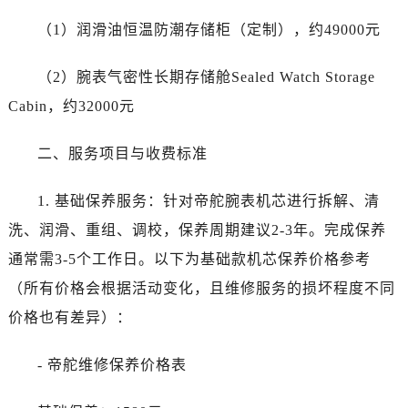
陕西省商洛市商州区州城街帝舵售后服务中心（需提前预约）
（1）润滑油恒温防潮存储柜（定制），约49000元
陕西省铜川市王益区红旗街帝舵售后服务中心（需提前预约）
陕西省渭南市临渭区东风大街帝舵售后服务中心（需提前预约）
（2）腕表气密性长期存储舱Sealed Watch Storage
陕西省咸阳市秦都区沣西新城统一西路与白马河路交汇处帝舵售后服务中心（需提前预约）
Cabin，约32000元
陕西省延安市宝塔区中心街帝舵售后服务中心（需提前预约）
陕西省榆林市榆阳区长兴路帝舵售后服务中心（需提前预约）
二、服务项目与收费标准
新疆维吾尔自治区阿克苏市东大街帝舵售后服务中心（需提前预约）
新疆维吾尔自治区阿拉尔市胜利大道帝舵售后服务中心（需提前预约）
1. 基础保养服务：针对帝舵腕表机芯进行拆解、清
新疆维吾尔自治区阿拉山口市友好路帝舵售后服务中心（需提前预约）
洗、润滑、重组、调校，保养周期建议2-3年。完成保养
新疆维吾尔自治区阿勒泰市解放路帝舵售后服务中心（需提前预约）
通常需3-5个工作日。以下为基础款机芯保养价格参考
新疆维吾尔自治区阿图什市光明路帝舵售后服务中心（需提前预约）
新疆维吾尔自治区白杨市军垦路帝舵售后服务中心（需提前预约）
（所有价格会根据活动变化，且维修服务的损坏程度不同
新疆维吾尔自治区北屯市团结路帝舵售后服务中心（需提前预约）
价格也有差异）：
新疆维吾尔自治区博乐市博乐市北京路帝舵售后服务中心（需提前预约）
新疆维吾尔自治区昌吉市延安北路帝舵售后服务中心（需提前预约）
- 帝舵维修保养价格表
新疆维吾尔自治区阜康市博峰路帝舵售后服务中心（需提前预约）