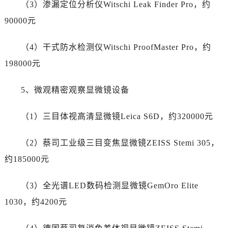
广东省河源市源城区越王大道帝舵售后服务中心（需提前预约）
（3）渗漏定位分析仪Witschi Leak Finder Pro，约
广东省惠州市惠城区江北文昌一路7号华贸大厦1座30层3005室帝舵售后服务中心（需提前预约）
90000元
广东省江门市蓬江区广场西路帝舵售后服务中心（需提前预约）
广东省揭阳市榕城进贤门步行街帝舵售后服务中心（需提前预约）
（4）干式防水检测仪Witschi ProofMaster Pro，约
广东省茂名市电白区水东街道迎宾大道帝舵售后服务中心（需提前预约）
198000元
广东省梅州市梅江区金燕大道帝舵售后服务中心（需提前预约）
广东省清远市清城区湖西路帝舵售后服务中心（需提前预约）
5、微观精密观察显微镜设备
广东省汕头市龙湖区长平路帝舵售后服务中心（需提前预约）
（1）三目体视高清显微镜Leica S6D，约320000元
广东省汕尾市城区香洲街道园林社区翠园街帝舵售后服务中心（需提前预约）
广东省韶关市武江区芙蓉新区与老城中心交汇处帝舵售后服务中心（需提前预约）
（2）蔡司工业级三目变焦显微镜ZEISS Stemi 305，
广东省深圳市罗湖区深南东路5001号华润大厦17层1701室帝舵售后服务中心（需提前预约）
约185000元
广东省阳江市江城区东风一路帝舵售后服务中心（需提前预约）
广东省云浮市云城区金山路帝舵售后服务中心（需提前预约）
（3）全光谱LED数码检测显微镜GemOro Elite
广东省湛江市赤坎区观海北路帝舵售后服务中心（需提前预约）
1030，约4200元
广东省肇庆市端州区信安大道与砚都大道交汇处帝舵售后服务中心（需提前预约）
广西壮族自治区百色市右江区中山二路帝舵售后服务中心（需提前预约）