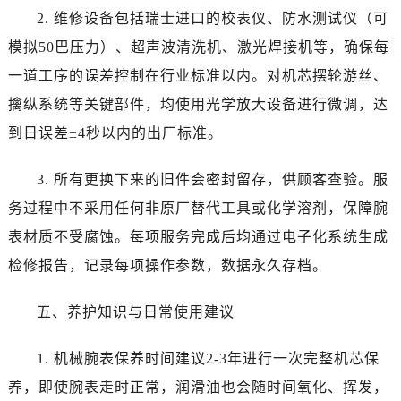
四川省资阳市雁江区滨江大道一段与和平南路帝舵售后服务中心（需提前预约）
2. 维修设备包括瑞士进口的校表仪、防水测试仪（可
四川省自贡市自流井区华商北路帝舵售后服务中心（需提前预约）
模拟50巴压力）、超声波清洗机、激光焊接机等，确保每
西藏自治区阿里地区噶尔县北京西路帝舵售后服务中心（需提前预约）
一道工序的误差控制在行业标准以内。对机芯摆轮游丝、
西藏自治区昌都市卡若区昌都西路帝舵售后服务中心（需提前预约）
擒纵系统等关键部件，均使用光学放大设备进行微调，达
西藏自治区拉萨市城关区北京中路帝舵售后服务中心（需提前预约）
西藏自治区林芝市巴宜区广东路帝舵售后服务中心（需提前预约）
到日误差±4秒以内的出厂标准。
西藏自治区那曲市色尼区浙江西路帝舵售后服务中心（需提前预约）
3. 所有更换下来的旧件会密封留存，供顾客查验。服
西藏自治区日喀则市桑珠孜区上海中路帝舵售后服务中心（需提前预约）
西藏自治区山南市乃东区湖北大道帝舵售后服务中心（需提前预约）
务过程中不采用任何非原厂替代工具或化学溶剂，保障腕
云南省保山市隆阳区正阳路帝舵售后服务中心（需提前预约）
表材质不受腐蚀。每项服务完成后均通过电子化系统生成
云南省楚雄彝族自治州楚雄市鹿城南路帝舵售后服务中心（需提前预约）
检修报告，记录每项操作参数，数据永久存档。
云南省大理白族自治州大理市建设路帝舵售后服务中心（需提前预约）
云南省德宏傣族景颇族自治州芒市团结大街帝舵售后服务中心（需提前预约）
五、养护知识与日常使用建议
云南省迪庆藏族自治州香格里拉市长征大道帝舵售后服务中心（需提前预约）
云南省红河哈尼族彝族自治州蒙自市天马路帝舵售后服务中心（需提前预约）
1. 机械腕表保养时间建议2-3年进行一次完整机芯保
云南省丽江市古城区七星街帝舵售后服务中心（需提前预约）
养，即使腕表走时正常，润滑油也会随时间氧化、挥发，