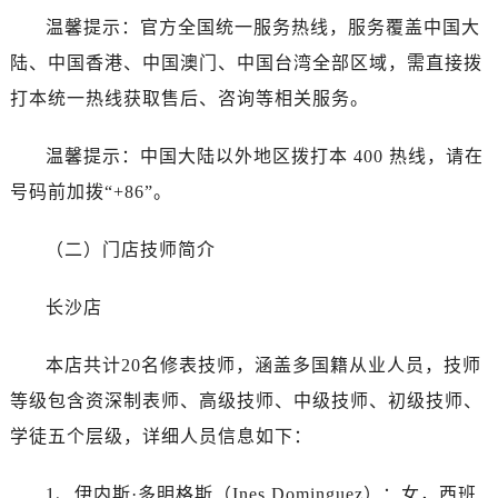
黑龙江省绥化市北林区新华街与康庄路交叉口帝舵售后服务中心（需提前预约）
温馨提示：官方全国统一服务热线，服务覆盖中国大
黑龙江省伊春市伊美区通河路帝舵售后服务中心（需提前预约）
陆、中国香港、中国澳门、中国台湾全部区域，需直接拨
吉林省白城市洮北区明仁南街帝舵售后服务中心（需提前预约）
打本统一热线获取售后、咨询等相关服务。
吉林省白山市浑江区浑江大街帝舵售后服务中心（需提前预约）
吉林省吉林市船营区河南街帝舵售后服务中心（需提前预约）
温馨提示：中国大陆以外地区拨打本 400 热线，请在
吉林省辽源市龙山区人民大街帝舵售后服务中心（需提前预约）
号码前加拨“+86”。
吉林省梅河口市新华街道梅河大街帝舵售后服务中心（需提前预约）
吉林省四平市铁东区紫气大路与南九经街交汇处帝舵售后服务中心（需提前预约）
（二）门店技师简介
吉林省松原市宁江区五环大街帝舵售后服务中心（需提前预约）
吉林省通化市东昌区环通乡江南大街帝舵售后服务中心（需提前预约）
长沙店
吉林省延边市延吉市解放路帝舵售后服务中心（需提前预约）
辽宁省鞍山市铁东区站前街帝舵售后服务中心（需提前预约）
本店共计20名修表技师，涵盖多国籍从业人员，技师
辽宁省本溪市平山区胜利路帝舵售后服务中心（需提前预约）
等级包含资深制表师、高级技师、中级技师、初级技师、
辽宁省朝阳市双塔区新华路帝舵售后服务中心（需提前预约）
学徒五个层级，详细人员信息如下：
辽宁省丹东市振兴区七经街帝舵售后服务中心（需提前预约）
辽宁省抚顺市新抚区东一路帝舵售后服务中心（需提前预约）
1、伊内斯·多明格斯（Ines Dominguez）：女，西班