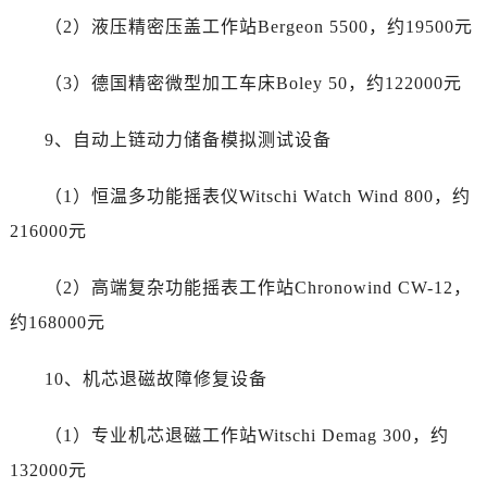
河南省平顶山市卫东区建设路帝舵售后服务中心（需提前预约）
（2）液压精密压盖工作站Bergeon 5500，约19500元
河南省濮阳市大华龙区开州路绿城路交叉口帝舵售后服务中心（需提前预约）
河南省三门峡市湖滨区和平路帝舵售后服务中心（需提前预约）
（3）德国精密微型加工车床Boley 50，约122000元
河南省商丘市梁园区神火大道帝舵售后服务中心（需提前预约）
河南省新乡市红旗区人民路帝舵售后服务中心（需提前预约）
9、自动上链动力储备模拟测试设备
河南省信阳市浉河区东方红大道帝舵售后服务中心（需提前预约）
河南省许昌市魏都区建安大道与八龙路交叉口帝舵售后服务中心（需提前预约）
（1）恒温多功能摇表仪Witschi Watch Wind 800，约
河南省郑州市二七区民主路10号华润大厦29层2905室帝舵售后服务中心（需提前预约）
216000元
河南省周口市川汇区七一路帝舵售后服务中心（需提前预约）
河南省驻马店市驿城区乐山大道与置地大道交叉口帝舵售后服务中心（需提前预约）
（2）高端复杂功能摇表工作站Chronowind CW-12，
湖北省鄂州市鄂城区文星大道帝舵售后服务中心（需提前预约）
约168000元
湖北省黄冈市黄州区赤壁大道帝舵售后服务中心（需提前预约）
湖北省黄石市黄石港区武汉路帝舵售后服务中心（需提前预约）
10、机芯退磁故障修复设备
湖北省荆门市东宝中天街步行街帝舵售后服务中心（需提前预约）
湖北省荆州市荆州区荆中路帝舵售后服务中心（需提前预约）
（1）专业机芯退磁工作站Witschi Demag 300，约
湖北省十堰市茅箭区人民北路帝舵售后服务中心（需提前预约）
132000元