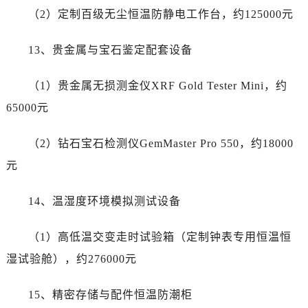
宁夏回族自治区固原市原州区文化街帝舵售后服务中心（需提前预约）
（2）定制百级无尘恒温防静电工作台，约125000元
宁夏回族自治区石嘴山市大武口区贺兰山路帝舵售后服务中心（需提前预约）
宁夏回族自治区吴忠市利通区开元大道帝舵售后服务中心（需提前预约）
13、贵金属与宝石鉴定配套设备
宁夏回族自治区银川市兴庆区新华东路97号新百中心C馆一层C1-18号商铺帝舵售后服务中心（需提前预约）
宁夏回族自治区中卫市沙坡头区鼓楼东街帝舵售后服务中心（需提前预约）
（1）贵金属无损测金仪XRF Gold Tester Mini，约
青海省果洛藏族自治州玛沁县团结路帝舵售后服务中心（需提前预约）
65000元
青海省海北藏族自治州海晏县将军路帝舵售后服务中心（需提前预约）
青海省海东市乐都区滨河路帝舵售后服务中心（需提前预约）
（2）钻石宝石检测仪GemMaster Pro 550，约18000
青海省海南藏族自治州共和县青海湖大街帝舵售后服务中心（需提前预约）
元
青海省海西蒙古族藏族自治州德令哈市柴达木路帝舵售后服务中心（需提前预约）
青海省黄南藏族自治州同仁市德合隆路帝舵售后服务中心（需提前预约）
14、温湿度环境模拟测试设备
青海省西宁市城西区海湖新区西关大道帝舵售后服务中心（需提前预约）
青海省玉树藏族自治州结古镇胜利路帝舵售后服务中心（需提前预约）
（1）高低温交变走时试验箱（定制钟表专用恒温恒
陕西省安康市汉滨区金州路帝舵售后服务中心（需提前预约）
湿试验舱），约276000元
陕西省宝鸡市渭滨区经二路帝舵售后服务中心（需提前预约）
陕西省汉中市汉台区北大街帝舵售后服务中心（需提前预约）
15、精密存储与配件恒温防潮柜