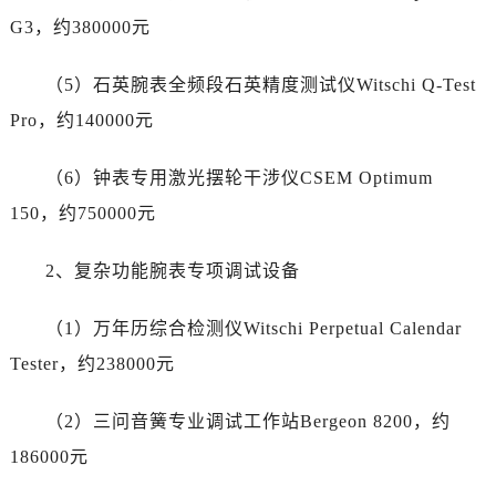
山东省济宁市任城区太白楼路帝舵售后服务中心（需提前预约）
G3，约380000元
山东省莱芜市文化南路8号银座商城名表维修一楼名表维修帝舵售后服务中心（需提前预约）
山东省临沂市兰山区解放路帝舵售后服务中心（需提前预约）
（5）石英腕表全频段石英精度测试仪Witschi Q-Test
山东省日照市东港区烟台路帝舵售后服务中心（需提前预约）
Pro，约140000元
山东省泰安市泰山区财源街道泰山大街帝舵售后服务中心（需提前预约）
山东省威海市环翠区新威海路89号振华商厦一楼名表维修帝舵售后服务中心（需提前预约）
（6）钟表专用激光摆轮干涉仪CSEM Optimum
山东省潍坊市奎文区东风东街帝舵售后服务中心（需提前预约）
150，约750000元
山东省枣庄市滕州市北辛路与善国路交叉口帝舵售后服务中心（需提前预约）
山东省淄博市张店区金晶大道帝舵售后服务中心（需提前预约）
2、复杂功能腕表专项调试设备
上海市黄浦区南京东路299号宏伊国际广场写字楼8层806室帝舵售后服务中心（需提前预约）
上海市徐汇区虹桥路3号港汇中心2座37层3705室帝舵售后服务中心（需提前预约）
（1）万年历综合检测仪Witschi Perpetual Calendar
浙江省杭州市上城区钱江路1366号华润大厦A座5层503-5室帝舵售后服务中心（需提前预约）
Tester，约238000元
浙江省湖州市吴兴区劳动路帝舵售后服务中心（需提前预约）
浙江省嘉兴市南湖区广益路705号嘉兴世界贸易中心A座13层1304室帝舵售后服务中心（需提前预约）
（2）三问音簧专业调试工作站Bergeon 8200，约
浙江省金华市金东区东市南街777号金华万达广场4号楼22楼2209室帝舵售后服务中心（需提前预约）
186000元
浙江省丽水市莲都区解放街帝舵售后服务中心（需提前预约）