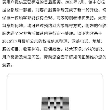
表用户提供直营标准的售后服务。2026年7月，该中心根
济南市历下区经十路11111号华润中心写字楼（万象城）15层1508室（需提前预约）
广州市天河区天河路230号万菱汇国际中心写字楼A塔7层704室（需提前预约）
据总部统一部署，对客户服务系统完成了新一轮升级，确
广州市越秀区环市东路371-375号世界贸易中心大厦南塔写字楼15层07室（需提前预约）
保每一位顾客都能获得合规、高效的腕表维护支持。无论
深圳市罗湖区深南东路5001号华润大厦写字楼17层1701室（需提前预约）
您身处何地，均可通过预约到店或邮寄方式，将您的帝舵
惠州市惠城区江北文昌一路7号华贸大厦写字楼1座30层05室（需提前预约）
腕表送至官方售后体系内进行专业处理。以下内容基于
厦门市思明区湖滨东路95号华润大厦写字楼B座11层1104室（需提前预约）
2026年7月最新公示的权威信息整理，涵盖电话、地址、
福州市鼓楼区五四路128-1号恒力城写字楼15层03室（需提前预约）
服务项目、收费标准、质保政策、技术环境、养护知识、
成都市锦江区人民东路6号SAC东原中心写字楼24层2406B室（需提前预约）
用户反馈及常见问答，帮助您全面了解如何正确维护您的
重庆市江北区观音桥步行街2号融恒时代广场写字楼9层902室（需提前预约）
长沙市芙蓉区定王台街道建湘路393号世茂环球金融中心写字楼（芙蓉广场）10层13室（需提前预约）
爱表。
郑州市二七区铭功路10号华润大厦写字楼29层2905室（需提前预约）
太原市迎泽区解放路15号亨得利名表服务中心（品牌授权店）3层整层（需提前预约）
沈阳市沈河区中街路137号亨得利名表服务中心（品牌授权店）1层整层（需提前预约）
沈阳市沈河区中街路83号亨得利名表服务中心（品牌授权店）1层整层（需提前预约）
乌鲁木齐市天山区红山路26号时代广场（CCMALL）C座17层17-B（需提前预约）
温州市鹿城区锦绣路1067号置信广场10层1015室（需提前预约）