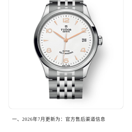
哈尔滨市道里区友谊西路600号富力中心T2座写字楼29层03室（需提前预约）
大连市中山区人民路15号国际金融大厦7层G室（需提前预约）
佛山市禅城区季华五路57号万科金融中心C座12层1205室（需提前预约）
东莞市东城街道鸿福东路1号民盈国贸中心T1写字楼9层907室（需提前预约）
无锡市梁溪区人民中路139号恒隆广场写字楼1座11层1104室（需提前预约）
南通市崇川区工农路57号圆融广场写字楼16层1603室（需提前预约）
苏州市苏州工业园区星港街199号苏州中心办公楼C座22层08室（需提前预约）
武汉市江汉区解放大道686号世界贸易大厦38层09室（需提前预约）
南宁市青秀区金湖路59号地王大厦12楼1224室（需提前预约）
合肥市蜀山区潜山路111号万象城华润大厦B座12楼03室（需提前预约）
泉州市丰泽区宝洲路729号浦西万达中心写字楼A座7楼709室（需提前预约）
青岛市南区山东路6号华润大厦B座22层04室（需提前预约）
烟台市芝罘区胜利路139号万达金融中心A座907室（需提前预约）
长春市朝阳区西安大路727号中银大厦A座(旺进大厦)18层09室（需提前预约）
贵阳市南明区都司高架桥路33号亨特国际金融中心14楼14D（需提前预约）
一、2026年7月更新为：官方售后渠道信息
昆明市盘龙区北京路928号同德昆明广场写字楼10层06室（需提前预约）