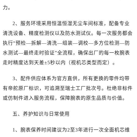
四川省资阳市雁江区滨江大道一段与和平南路帝舵售后服务中心（需提前预约）
力。
四川省自贡市自流井区华商北路帝舵售后服务中心（需提前预约）
西藏自治区阿里地区噶尔县北京西路帝舵售后服务中心（需提前预约）
2、服务环境采用恒温恒湿无尘车间标准，配备专业
西藏自治区昌都市卡若区昌都西路帝舵售后服务中心（需提前预约）
清洗设备、精度检测仪以及防水测试仪。每一次服务都会
西藏自治区拉萨市城关区北京中路帝舵售后服务中心（需提前预约）
执行“预检—拆解—清洗—组装—调校—多方位检测—防
西藏自治区林芝市巴宜区广东路帝舵售后服务中心（需提前预约）
水测试—最终走时验证”全流程，确保出厂的每一枚腕表
西藏自治区那曲市色尼区浙江西路帝舵售后服务中心（需提前预约）
西藏自治区日喀则市桑珠孜区上海中路帝舵售后服务中心（需提前预约）
走时精度达到天差±5秒以内（视机芯类型而定）。
西藏自治区山南市乃东区湖北大道帝舵售后服务中心（需提前预约）
3、配件供应体系为官方直供，所有更换的零件均带
云南省保山市隆阳区正阳路帝舵售后服务中心（需提前预约）
云南省楚雄彝族自治州楚雄市鹿城南路帝舵售后服务中心（需提前预约）
有帝舵原厂标识，可追溯至瑞士工厂批次号。杜绝非标件
云南省大理白族自治州大理市建设路帝舵售后服务中心（需提前预约）
或仿制件进入服务流程，保障腕表的原生品质与价值。
云南省德宏傣族景颇族自治州芒市团结大街帝舵售后服务中心（需提前预约）
云南省迪庆藏族自治州香格里拉市长征大道帝舵售后服务中心（需提前预约）
五、养护知识与日常使用
云南省红河哈尼族彝族自治州蒙自市天马路帝舵售后服务中心（需提前预约）
1、腕表保养时间建议为2至3年进行一次全面机芯维
云南省丽江市古城区七星街帝舵售后服务中心（需提前预约）