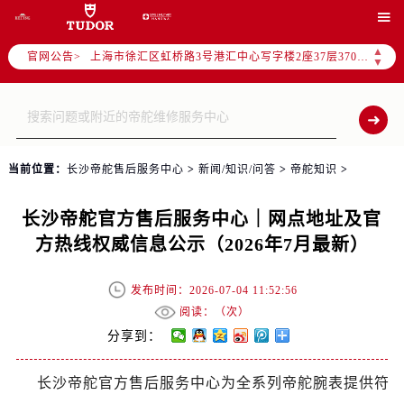
北京市朝阳区建国门外大街甲6号华熙国际中心写字楼D座11层1102室（需提前预约）

天津市和平区赤峰道136号天津国际金融中心写字楼26层2603室（需提前预约）
▲
官网公告>
上海市徐汇区虹桥路3号港汇中心写字楼2座37层3705室（需提前预约）
▼
上海市黄浦区南京东路299号宏伊国际广场写字楼8层806室（需提前预约）
南京市秦淮区中山南路1号（新街口）南京中心写字楼22层C1-1室（需提前预约）
常州市新北区龙锦路1590号现代传媒中心写字楼5号楼10层1008室（需提前预约）
徐州市鼓楼区淮海东路29号苏宁广场IFC国际金融中心写字楼35层3508室（需提前预约）
当前位置：
长沙帝舵售后服务中心
>
新闻/知识/问答
>
帝舵知识
>
扬州市邗江区国展路29号星耀天地写字楼1号楼18层1803室（需提前预约）
盐城市盐都区世纪大道5号盐城金融城写字楼1号楼16层1604室（需提前预约）
长沙帝舵官方售后服务中心｜网点地址及官
泰州市海陵区永定东路399号置地商务中心东塔写字楼（华润万象城）17层1706室（需提前预约）
方热线权威信息公示（2026年7月最新）
宁波市江北区大闸南路500号来福士广场办公楼20层2009室（需提前预约）
杭州市上城区钱江路1366号华润大厦写字楼A座5层503-5室（需提前预约）
发布时间：2026-07-04 11:52:56
金华市金东区东市南街777号金华万达广场写字楼4号楼22层2209室（需提前预约）
阅读：（
次）
绍兴市越城区胜利东路379号世茂天际中心写字楼8层805室（需提前预约）
分享到：
嘉兴市南湖区广益路705号嘉兴世界贸易中心写字楼A座13层1304室（需提前预约）
长沙帝舵官方售后服务中心为全系列帝舵腕表提供符
南昌市红谷滩新区红谷中大道998号绿地双子塔（中央广场）A1座办公楼14层07室（需提前预约）