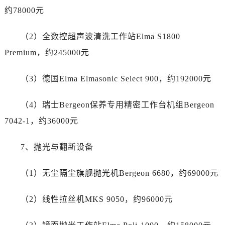
广西壮族自治区北海市海城区北京路帝舵售后服务中心（需提前预约）
约78000元
广西壮族自治区崇左市江州区石景林街道友谊大道与丽川路交汇处帝舵售后服务中心（需提前预约）
广西壮族自治区防城港市港口区金花茶大道帝舵售后服务中心（需提前预约）
（2）全数控超声波清洗工作站Elma S1800
广西壮族自治区贵港市港北区港城街道布山大道与仙衣路交叉口帝舵售后服务中心（需提前预约）
Premium，约245000元
广西壮族自治区桂林市秀峰区红岭路帝舵售后服务中心（需提前预约）
广西壮族自治区河池市金城江区金城江街道朝阳路帝舵售后服务中心（需提前预约）
（3）德国Elma Elmasonic Select 900，约192000元
广西壮族自治区贺州市八步区城东街道灵峰南路帝舵售后服务中心（需提前预约）
广西壮族自治区来宾市兴宾区桂中大道帝舵售后服务中心（需提前预约）
（4）瑞士Bergeon保养专用精密工作台机组Bergeon
广西壮族自治区柳州市城中区中山中路帝舵售后服务中心（需提前预约）
7042-1，约36000元
广西壮族自治区钦州市钦南区金海湾东大街帝舵售后服务中心（需提前预约）
广西壮族自治区梧州市万秀区龙湖镇高旺路帝舵售后服务中心（需提前预约）
7、抛光与翻新设备
广西壮族自治区玉林市玉州区金玉路帝舵售后服务中心（需提前预约）
海南省儋州市儋州市那大镇兰洋北路帝舵售后服务中心（需提前预约）
（1）无尘隔尘旗舰抛光机Bergeon 6680，约69000元
海南省东方市八所镇解放西路帝舵售后服务中心（需提前预约）
（2）线性拉丝机MKS 9050，约96000元
海南省琼海市嘉积镇东风路帝舵售后服务中心（需提前预约）
海南省三沙市西沙区西沙群岛永兴岛北京路帝舵售后服务中心（需提前预约）