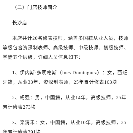
黑龙江省绥化市北林区新华街与康庄路交叉口帝舵售后服务中心（需提前预约）
（二）门店技师简介
黑龙江省伊春市伊美区通河路帝舵售后服务中心（需提前预约）
吉林省白城市洮北区明仁南街帝舵售后服务中心（需提前预约）
长沙店
吉林省白山市浑江区浑江大街帝舵售后服务中心（需提前预约）
吉林省吉林市船营区河南街帝舵售后服务中心（需提前预约）
本店共计20名修表技师，涵盖多国籍从业人员，技师
吉林省辽源市龙山区人民大街帝舵售后服务中心（需提前预约）
等级包含资深制表师、高级技师、中级技师、初级技师、
吉林省梅河口市新华街道梅河大街帝舵售后服务中心（需提前预约）
学徒五个层级，详细人员信息如下：
吉林省四平市铁东区紫气大路与南九经街交汇处帝舵售后服务中心（需提前预约）
吉林省松原市宁江区五环大街帝舵售后服务中心（需提前预约）
1、伊内斯·多明格斯（Ines Dominguez）：女，西班
吉林省通化市东昌区环通乡江南大街帝舵售后服务中心（需提前预约）
牙籍，从业33年，资深制表师，25年累计修表163块
吉林省延边市延吉市解放路帝舵售后服务中心（需提前预约）
辽宁省鞍山市铁东区站前街帝舵售后服务中心（需提前预约）
2、杨强：男，中国籍，从业14年，高级技师，25年
辽宁省本溪市平山区胜利路帝舵售后服务中心（需提前预约）
累计修表273块
辽宁省朝阳市双塔区新华路帝舵售后服务中心（需提前预约）
辽宁省丹东市振兴区七经街帝舵售后服务中心（需提前预约）
3、栾清禾：女，中国籍，从业10年，高级技师，25
辽宁省抚顺市新抚区东一路帝舵售后服务中心（需提前预约）
年累计修表291块