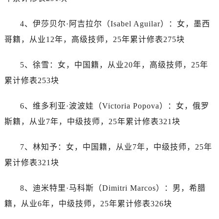
辽宁省阜新市海州区解放大街帝舵售后服务中心（需提前预约）
辽宁省葫芦岛市连山区中央路帝舵售后服务中心（需提前预约）
4、伊莎贝尔·阿吉拉尔（Isabel Aguilar）：女，墨西
辽宁省锦州市古塔区中央大街帝舵售后服务中心（需提前预约）
哥籍，从业12年，高级技师，25年累计修表275块
辽宁省辽阳市白塔区新运大街帝舵售后服务中心（需提前预约）
辽宁省盘锦市兴隆台区石油大街帝舵售后服务中心（需提前预约）
5、徐雪：女，中国籍，从业20年，高级技师，25年
辽宁省铁岭市银州区南马路帝舵售后服务中心（需提前预约）
累计修表253块
辽宁省营口市站前区市府路与渤海大街交叉口帝舵售后服务中心（需提前预约）
辽宁省沈阳市沈河区中街路137号亨得利名表维修授权店1楼帝舵售后服务中心（需提前预约）
6、维多利亚·波波娃（Victoria Popova）：女，俄罗
辽宁省沈阳市沈河区中街路83号亨得利名表维修授权店1楼帝舵售后服务中心（需提前预约）
斯籍，从业7年，中级技师，25年累计修表321块
北京市朝阳区建国门外大街甲6号华熙国际中心D座11层1102室帝舵售后服务中心（需提前预约）
北京市东城区东长安街1号王府井东方广场W3座6层602室帝舵售后服务中心（需提前预约）
7、林知予：女，中国籍，从业7年，中级技师，25年
河北省保定市竞秀区朝阳北大街北国先天下帝舵售后服务中心（需提前预约）
累计修表321块
内蒙古自治区阿拉善盟市左旗土尔扈特大街帝舵售后服务中心（需提前预约）
内蒙古自治区巴彦淖尔市临河区新华街帝舵售后服务中心（需提前预约）
8、迪米特里·马科斯（Dimitri Marcos）：男，希腊
内蒙古自治区包头市青山区幸福路甲3号王府井百货名表维修帝舵售后服务中心（需提前预约）
籍，从业6年，中级技师，25年累计修表326块
内蒙古自治区赤峰市红山区哈达街帝舵售后服务中心（需提前预约）