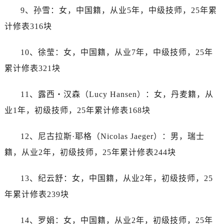
内蒙古自治区鄂尔多斯市东胜区伊金霍洛街帝舵售后服务中心（需提前预约）
9、孙雪：女，中国籍，从业5年，中级技师，25年累
内蒙古自治区呼伦贝尔市海拉尔区中央街帝舵售后服务中心（需提前预约）
计修表316块
内蒙古自治区通辽市科尔沁区明仁大街帝舵售后服务中心（需提前预约）
内蒙古自治区乌海市海勃湾区人民南路帝舵售后服务中心（需提前预约）
10、徐莹：女，中国籍，从业7年，中级技师，25年
内蒙古自治区乌兰察布市集宁区恩和大街帝舵售后服务中心（需提前预约）
累计修表321块
内蒙古自治区锡林郭勒盟市锡林浩特市光明街与额尔敦路交叉口帝舵售后服务中心（需提前预约）
内蒙古自治区兴安盟市乌兰浩特市兴安大街帝舵售后服务中心（需提前预约）
11、露西・汉森（Lucy Hansen）：女，丹麦籍，从
山西省大同市平城区迎宾街帝舵售后服务中心（需提前预约）
业1年，初级技师，25年累计修表168块
山西省晋城市城区黄华街帝舵售后服务中心（需提前预约）
山西省晋中市榆次区顺城街帝舵售后服务中心（需提前预约）
12、尼古拉斯·耶格（Nicolas Jaeger）：男，瑞士
山西省临汾市尧都区解放路帝舵售后服务中心（需提前预约）
籍，从业2年，初级技师，25年累计修表244块
山西省吕梁市离石区永宁中路与建设街交叉口帝舵售后服务中心（需提前预约）
山西省朔州市朔城区怡西路与鄯阳西街交汇处帝舵售后服务中心（需提前预约）
13、纪云舒：女，中国籍，从业2年，初级技师，25
山西省忻州市忻府区和平东街与七一南路交叉口帝舵售后服务中心（需提前预约）
年累计修表239块
山西省阳泉市郊区平阳东街与新城大道交叉口帝舵售后服务中心（需提前预约）
山西省运城市盐湖区河东街帝舵售后服务中心（需提前预约）
14、罗娟：女，中国籍，从业2年，初级技师，25年