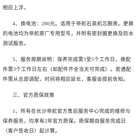
新疆维吾尔自治区图木舒克市图木舒克市中兴街帝舵售后服务中心（需提前预约）
相应上浮。
新疆维吾尔自治区吐鲁番市高昌区文化中路文化中路帝舵售后服务中心（需提前预约）
新疆维吾尔自治区乌苏市乌鲁木齐北路帝舵售后服务中心（需提前预约）
4、换电池：280元。适用于帝舵石英机芯腕表。更换
新疆维吾尔自治区五家渠市长征西街帝舵售后服务中心（需提前预约）
的电池均为帝舵原厂专用型号，并附有密封圈更换及防水
新疆维吾尔自治区新星市东风路帝舵售后服务中心（需提前预约）
测试服务。
新疆维吾尔自治区伊宁市解放西路帝舵售后服务中心（需提前预约）
贵州省安顺市西秀区中华南路帝舵售后服务中心（需提前预约）
5、服务周期说明：保养完成需3至5个工作日，换配
贵州省毕节市七星关区松山路帝舵售后服务中心（需提前预约）
件需3个工作日左右（如配件齐全当天可完成）。若遇配
贵州省六盘水市钟山区钟山大道帝舵售后服务中心（需提前预约）
件需从总部调配，时间将相应延长，客服会提前告知。
贵州省黔东南苗族侗族自治州凯里市北京西路帝舵售后服务中心（需提前预约）
贵州省黔西南布依族苗族自治州兴义市大道与桔香路交汇处帝舵售后服务中心（需提前预约）
三、官方质保政策
贵州省铜仁市碧江区民主路帝舵售后服务中心（需提前预约）
贵州省遵义市红花岗区共青大道与嵩山路交叉口帝舵售后服务中心（需提前预约）
1、所有在长沙帝舵官方售后服务中心完成的维修与
四川省阿坝州市马尔康市团结街帝舵售后服务中心（需提前预约）
保养服务，均享有2年官方质保。质保期自服务完成日
四川省巴中市巴州区江北大道帝舵售后服务中心（需提前预约）
（客户签收日）起计算。
四川省成都市锦江区人民东路6号SAC东原中心24层2406B室帝舵售后服务中心（需提前预约）