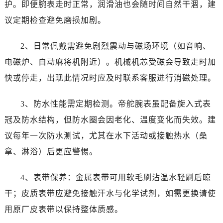
云南省临沧市临翔区世纪路帝舵售后服务中心（需提前预约）
护。即便腕表走时正常，润滑油也会随时间自然干涸，建
云南省怒江傈僳族自治州泸水市人民路帝舵售后服务中心（需提前预约）
议定期检查避免磨损加剧。
云南省普洱市思茅区振兴大道帝舵售后服务中心（需提前预约）
云南省曲靖市麒麟区学府路帝舵售后服务中心（需提前预约）
2、日常佩戴需避免剧烈震动与磁场环境（如音响、
云南省文山壮族苗族自治州文山市东风路帝舵售后服务中心（需提前预约）
电磁炉、自动麻将机附近）。机械机芯受磁会导致走时加
云南省西双版纳傣族自治州景洪市宣慰大道帝舵售后服务中心（需提前预约）
快或停走，出现此情况时应及时联系客服进行消磁处理。
云南省玉溪市红塔区南北大街帝舵售后服务中心（需提前预约）
云南省昭通市昭阳区青年路帝舵售后服务中心（需提前预约）
3、防水性能需定期检测。帝舵腕表虽配备旋入式表
重庆市江北区观音桥步行街2号融恒时代广场9层902室帝舵售后服务中心（需提前预约）
冠及防水结构，但防水圈会因老化、温度变化而失效。建
新疆维吾尔自治区乌鲁木齐市天山区红山路26号时代广场（CCMALL）C座17层17-B帝舵售后服务中心（需提前预约）
议每年一次防水测试，尤其在水下活动或接触热水（桑
浙江省温州市鹿城区锦绣路1067号置信广场10层1015室帝舵售后服务中心（需提前预约）
拿、淋浴）后更应警惕。
黑龙江省哈尔滨市道里区友谊西路600号富力中心T2座写字楼29层03室室帝舵售后服务中心（需提前预约）
辽宁省大连市中山区人民路15号国际金融大厦7层G室帝舵售后服务中心（需提前预约）
4、表带保养：金属表带可用软毛刷沾温水轻刷后晾
广东省佛山市禅城区季华五路57号万科金融中心C座12层1205室帝舵售后服务中心（需提前预约）
干；皮质表带应避免接触汗水与化学试剂，如需更换请使
广东省东莞市东城街道鸿福东路1号民盈国贸中心T1写字楼9层907室帝舵售后服务中心（需提前预约）
用原厂皮表带以保持整体质感。
江苏省无锡市梁溪区人民中路139号恒隆广场写字楼1座11层1104室帝舵售后服务中心（需提前预约）