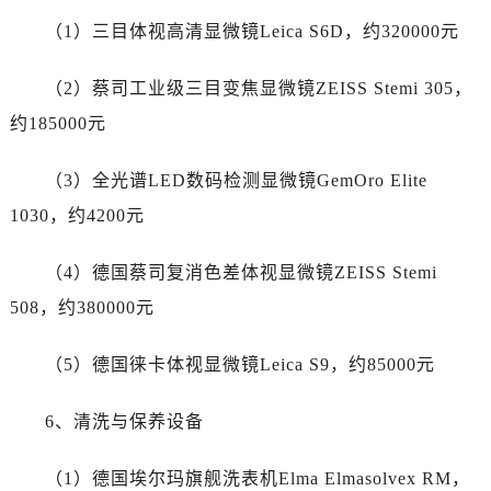
广东省河源市源城区越王大道帝舵售后服务中心（需提前预约）
（1）三目体视高清显微镜Leica S6D，约320000元
广东省惠州市惠城区江北文昌一路7号华贸大厦1座30层3005室帝舵售后服务中心（需提前预约）
广东省江门市蓬江区广场西路帝舵售后服务中心（需提前预约）
（2）蔡司工业级三目变焦显微镜ZEISS Stemi 305，
广东省揭阳市榕城进贤门步行街帝舵售后服务中心（需提前预约）
约185000元
广东省茂名市电白区水东街道迎宾大道帝舵售后服务中心（需提前预约）
广东省梅州市梅江区金燕大道帝舵售后服务中心（需提前预约）
（3）全光谱LED数码检测显微镜GemOro Elite
广东省清远市清城区湖西路帝舵售后服务中心（需提前预约）
1030，约4200元
广东省汕头市龙湖区长平路帝舵售后服务中心（需提前预约）
广东省汕尾市城区香洲街道园林社区翠园街帝舵售后服务中心（需提前预约）
（4）德国蔡司复消色差体视显微镜ZEISS Stemi
广东省韶关市武江区芙蓉新区与老城中心交汇处帝舵售后服务中心（需提前预约）
508，约380000元
广东省深圳市罗湖区深南东路5001号华润大厦17层1701室帝舵售后服务中心（需提前预约）
广东省阳江市江城区东风一路帝舵售后服务中心（需提前预约）
（5）德国徕卡体视显微镜Leica S9，约85000元
广东省云浮市云城区金山路帝舵售后服务中心（需提前预约）
广东省湛江市赤坎区观海北路帝舵售后服务中心（需提前预约）
6、清洗与保养设备
广东省肇庆市端州区信安大道与砚都大道交汇处帝舵售后服务中心（需提前预约）
广西壮族自治区百色市右江区中山二路帝舵售后服务中心（需提前预约）
（1）德国埃尔玛旗舰洗表机Elma Elmasolvex RM，