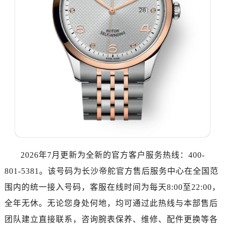
哈尔滨市道里区友谊西路600号富力中心T2座写字楼29层03室（需提前预约）
大连市中山区人民路15号国际金融大厦7层G室（需提前预约）
佛山市禅城区季华五路57号万科金融中心C座12层1205室（需提前预约）
东莞市东城街道鸿福东路1号民盈国贸中心T1写字楼9层907室（需提前预约）
无锡市梁溪区人民中路139号恒隆广场写字楼1座11层1104室（需提前预约）
南通市崇川区工农路57号圆融广场写字楼16层1603室（需提前预约）
苏州市苏州工业园区星港街199号苏州中心办公楼C座22层08室（需提前预约）
武汉市江汉区解放大道686号世界贸易大厦38层09室（需提前预约）
南宁市青秀区金湖路59号地王大厦12楼1224室（需提前预约）
合肥市蜀山区潜山路111号万象城华润大厦B座12楼03室（需提前预约）
泉州市丰泽区宝洲路729号浦西万达中心写字楼A座7楼709室（需提前预约）
2026年7月更新为全新的官方客户服务热线：400-
青岛市南区山东路6号华润大厦B座22层04室（需提前预约）
801-5381。该号码为长沙帝舵官方售后服务中心在全国范
烟台市芝罘区胜利路139号万达金融中心A座907室（需提前预约）
长春市朝阳区西安大路727号中银大厦A座(旺进大厦)18层09室（需提前预约）
围内的统一接入号码，客服在线时间为每天8:00至22:00，
贵阳市南明区都司高架桥路33号亨特国际金融中心14楼14D（需提前预约）
全年无休。无论您身处何地，均可通过此热线与本部售后
昆明市盘龙区北京路928号同德昆明广场写字楼10层06室（需提前预约）
团队建立直接联系，咨询腕表保养、维修、配件更换等各