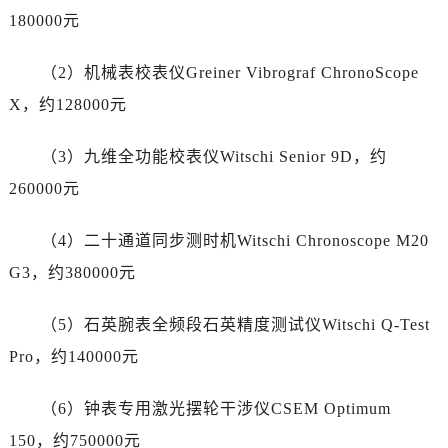
江苏省扬州市邗江区国展路29号星耀天地写字楼1号楼18层1803室帝舵售后服务中心（需提前预约）
180000元
江苏省镇江市京口区中山东路帝舵售后服务中心（需提前预约）
江西省抚州市临川区赣东大道帝舵售后服务中心（需提前预约）
（2）机械表校表仪Greiner Vibrograf ChronoScope
江西省赣州市章贡区文清路帝舵售后服务中心（需提前预约）
X，约128000元
江西省吉安市吉州区井冈山大道帝舵售后服务中心（需提前预约）
江西省景德镇市珠山区珠山中路帝舵售后服务中心（需提前预约）
（3）九维全功能校表仪Witschi Senior 9D，约
江西省九江市浔阳区浔阳路帝舵售后服务中心（需提前预约）
260000元
江西省南昌市红谷滩新区红谷中大道998号绿地双子塔（中央广场）A1座办公楼14层1407室帝舵售后服务中心（需提前预约）
江西省萍乡市安源区萍安北大道与康庄路交叉口帝舵售后服务中心（需提前预约）
（4）二十通道同步测时机Witschi Chronoscope M20
江西省上饶市信州区滨江西路帝舵售后服务中心（需提前预约）
G3，约380000元
江西省新余市渝水区北湖西路帝舵售后服务中心（需提前预约）
江西省宜春市袁州区中山中路帝舵售后服务中心（需提前预约）
（5）石英腕表全频段石英精度测试仪Witschi Q-Test
江西省鹰潭市月湖区胜利东路帝舵售后服务中心（需提前预约）
Pro，约140000元
山东省德州市德城区东风中路帝舵售后服务中心（需提前预约）
山东省东营市东营区济南路帝舵售后服务中心（需提前预约）
（6）钟表专用激光摆轮干涉仪CSEM Optimum
山东省济南市历下区经十路11111号华润中心写字楼（万象城）15层1508室帝舵售后服务中心（需提前预约）
150，约750000元