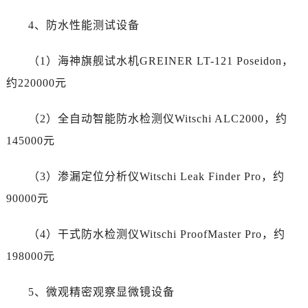
浙江省宁波市江北区大闸南路500号来福士广场办公楼20层2009室帝舵售后服务中心（需提前预约）
浙江省衢州市柯城区上街帝舵售后服务中心（需提前预约）
4、防水性能测试设备
浙江省绍兴市越城区胜利东路379号世茂天际中心写字楼8层805室帝舵售后服务中心（需提前预约）
（1）海神旗舰试水机GREINER LT-121 Poseidon，
浙江省舟山市定海区解放东路帝舵售后服务中心（需提前预约）
澳门特别行政区大堂区议事亭前地（新马路）帝舵售后服务中心（需提前预约）
约220000元
澳门特别行政区风顺堂区南湾大马路帝舵售后服务中心（需提前预约）
（2）全自动智能防水检测仪Witschi ALC2000，约
澳门特别行政区花地玛堂区关闸广场帝舵售后服务中心（需提前预约）
澳门特别行政区花王堂区大三巴商圈帝舵售后服务中心（需提前预约）
145000元
澳门特别行政区嘉模堂区官也街帝舵售后服务中心（需提前预约）
（3）渗漏定位分析仪Witschi Leak Finder Pro，约
澳门省路氹城市金光大道帝舵售后服务中心（需提前预约）
澳门特别行政区望德堂区塔石广场帝舵售后服务中心（需提前预约）
90000元
福建省福州市鼓楼区五四路128-1号恒力城写字楼15层03室帝舵售后服务中心（需提前预约）
（4）干式防水检测仪Witschi ProofMaster Pro，约
福建省厦门市思明区湖滨东路95号万象城华润大厦B座11层1104室帝舵售后服务中心（需提前预约）
广东省潮州市潮安区新风路与潮汕路交汇处帝舵售后服务中心（需提前预约）
198000元
广东省广州市天河区天河路230号万菱汇国际中心A塔7层704室帝舵售后服务中心（需提前预约）
5、微观精密观察显微镜设备
广东省广州市越秀区环市东路371-375号世界贸易中心大厦南塔15层1507室帝舵售后服务中心（需提前预约）