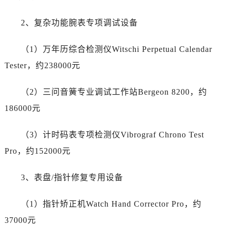
山东省济宁市任城区太白楼路帝舵售后服务中心（需提前预约）
山东省莱芜市文化南路8号银座商城名表维修一楼名表维修帝舵售后服务中心（需提前预约）
2、复杂功能腕表专项调试设备
山东省临沂市兰山区解放路帝舵售后服务中心（需提前预约）
山东省日照市东港区烟台路帝舵售后服务中心（需提前预约）
（1）万年历综合检测仪Witschi Perpetual Calendar
山东省泰安市泰山区财源街道泰山大街帝舵售后服务中心（需提前预约）
Tester，约238000元
山东省威海市环翠区新威海路89号振华商厦一楼名表维修帝舵售后服务中心（需提前预约）
山东省潍坊市奎文区东风东街帝舵售后服务中心（需提前预约）
（2）三问音簧专业调试工作站Bergeon 8200，约
山东省枣庄市滕州市北辛路与善国路交叉口帝舵售后服务中心（需提前预约）
186000元
山东省淄博市张店区金晶大道帝舵售后服务中心（需提前预约）
上海市黄浦区南京东路299号宏伊国际广场写字楼8层806室帝舵售后服务中心（需提前预约）
（3）计时码表专项检测仪Vibrograf Chrono Test
上海市徐汇区虹桥路3号港汇中心2座37层3705室帝舵售后服务中心（需提前预约）
Pro，约152000元
浙江省杭州市上城区钱江路1366号华润大厦A座5层503-5室帝舵售后服务中心（需提前预约）
浙江省湖州市吴兴区劳动路帝舵售后服务中心（需提前预约）
3、表盘/指针修复专用设备
浙江省嘉兴市南湖区广益路705号嘉兴世界贸易中心A座13层1304室帝舵售后服务中心（需提前预约）
浙江省金华市金东区东市南街777号金华万达广场4号楼22楼2209室帝舵售后服务中心（需提前预约）
（1）指针矫正机Watch Hand Corrector Pro，约
浙江省丽水市莲都区解放街帝舵售后服务中心（需提前预约）
37000元