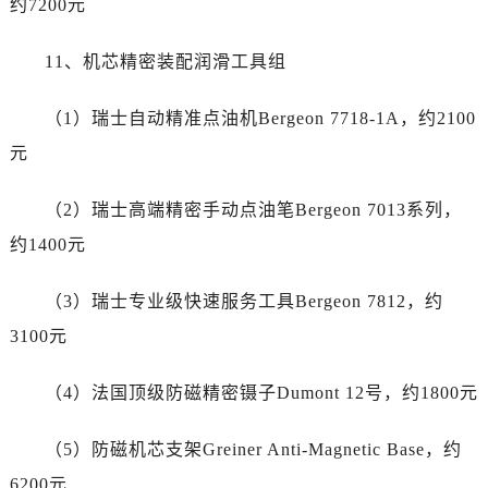
约7200元
湖北省随州市曾都区青年路帝舵售后服务中心（需提前预约）
湖北省咸宁市咸安区长安大道帝舵售后服务中心（需提前预约）
11、机芯精密装配润滑工具组
湖北省襄阳市樊城区长虹路与人民路交叉口帝舵售后服务中心（需提前预约）
湖北省孝感市孝南区复兴大道帝舵售后服务中心（需提前预约）
（1）瑞士自动精准点油机Bergeon 7718-1A，约2100
湖北省宜昌市西陵区夷陵大道与港窑路帝舵售后服务中心（需提前预约）
元
湖南省常德市武陵区人民路帝舵售后服务中心（需提前预约）
湖南省郴州市北湖区国庆北路帝舵售后服务中心（需提前预约）
（2）瑞士高端精密手动点油笔Bergeon 7013系列，
湖南省衡阳市雁峰区解放路帝舵售后服务中心（需提前预约）
约1400元
湖南省怀化市鹤城区迎丰中路帝舵售后服务中心（需提前预约）
湖南省娄底市娄星区长青街帝舵售后服务中心（需提前预约）
（3）瑞士专业级快速服务工具Bergeon 7812，约
湖南省邵阳市双清区东风路帝舵售后服务中心（需提前预约）
3100元
湖南省湘潭市雨湖区莲城大道帝舵售后服务中心（需提前预约）
湖南省益阳市赫山区桃花仑路帝舵售后服务中心（需提前预约）
（4）法国顶级防磁精密镊子Dumont 12号，约1800元
湖南省永州市冷水滩区永州大道与中兴路交叉口帝舵售后服务中心（需提前预约）
湖南省岳阳市岳阳楼区东茅岭路帝舵售后服务中心（需提前预约）
（5）防磁机芯支架Greiner Anti-Magnetic Base，约
湖南省张家界市永定区解放路帝舵售后服务中心（需提前预约）
6200元