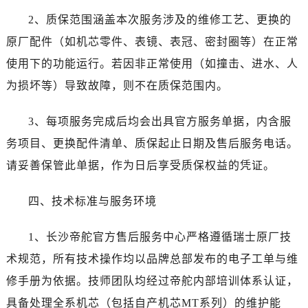
四川省达州市通川区中心广场、老车坝帝舵售后服务中心（需提前预约）
2、质保范围涵盖本次服务涉及的维修工艺、更换的
四川省德阳市旌阳区长江西路、南街帝舵售后服务中心（需提前预约）
原厂配件（如机芯零件、表镜、表冠、密封圈等）在正常
四川省甘孜州市康定市情歌广场、箭炉街帝舵售后服务中心（需提前预约）
四川省广安市广安区建安南路帝舵售后服务中心（需提前预约）
使用下的功能运行。若因非正常使用（如撞击、进水、人
四川省广元市利州区老城南北街、东大街帝舵售后服务中心（需提前预约）
为损坏等）导致故障，则不在质保范围内。
四川省乐山市市中区嘉定中路帝舵售后服务中心（需提前预约）
四川省凉山州市西昌市大巷口下街帝舵售后服务中心（需提前预约）
3、每项服务完成后均会出具官方服务单据，内含服
四川省泸州市江阳区治平路帝舵售后服务中心（需提前预约）
务项目、更换配件清单、质保起止日期及售后服务电话。
四川省眉山市东坡区三苏路帝舵售后服务中心（需提前预约）
请妥善保管此单据，作为日后享受质保权益的凭证。
四川省绵阳市涪城区翠花街帝舵售后服务中心（需提前预约）
四川省南充市高坪区江东大道帝舵售后服务中心（需提前预约）
四、技术标准与服务环境
四川省内江市东兴区汉安大道帝舵售后服务中心（需提前预约）
四川省攀枝花市东区三线大道北段帝舵售后服务中心（需提前预约）
1、长沙帝舵官方售后服务中心严格遵循瑞士原厂技
四川省遂宁市船山区香林南路帝舵售后服务中心（需提前预约）
术规范，所有技术操作均以品牌总部发布的电子工单与维
四川省雅安市雨城区熊猫大道帝舵售后服务中心（需提前预约）
修手册为依据。技师团队均经过帝舵内部培训体系认证，
四川省宜宾市翠屏区长翠路帝舵售后服务中心（需提前预约）
具备处理全系机芯（包括自产机芯MT系列）的维护能