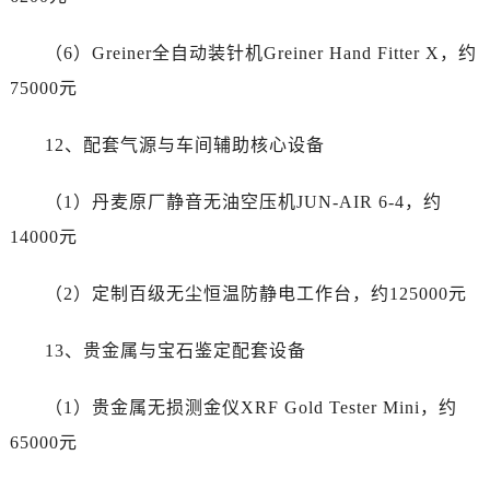
湖南省长沙市芙蓉区建湘路393号世茂环球金融中心写字楼10层1013室帝舵售后服务中心（需提前预约）
湖南省株洲市芦淞区建设南路帝舵售后服务中心（需提前预约）
（6）Greiner全自动装针机Greiner Hand Fitter X，约
甘肃省白银市白银区北京路帝舵售后服务中心（需提前预约）
75000元
甘肃省定西市安定区解放路帝舵售后服务中心（需提前预约）
甘肃省敦煌市沙州镇阳关中路帝舵售后服务中心（需提前预约）
12、配套气源与车间辅助核心设备
甘肃省合作市人民街帝舵售后服务中心（需提前预约）
甘肃省嘉峪关市雄关区新华中路帝舵售后服务中心（需提前预约）
（1）丹麦原厂静音无油空压机JUN-AIR 6-4，约
甘肃省金昌市金川区北京路帝舵售后服务中心（需提前预约）
14000元
甘肃省酒泉市肃州区西大街帝舵售后服务中心（需提前预约）
甘肃省临夏市城南街道团结路帝舵售后服务中心（需提前预约）
（2）定制百级无尘恒温防静电工作台，约125000元
甘肃省陇南市武都区人民路帝舵售后服务中心（需提前预约）
甘肃省平凉市崆峒区西大街帝舵售后服务中心（需提前预约）
13、贵金属与宝石鉴定配套设备
甘肃省庆阳市西峰区南大街帝舵售后服务中心（需提前预约）
甘肃省天水市秦州区民主路帝舵售后服务中心（需提前预约）
（1）贵金属无损测金仪XRF Gold Tester Mini，约
甘肃省武威市凉州区迎宾路帝舵售后服务中心（需提前预约）
65000元
甘肃省张掖市甘州区民乐北路帝舵售后服务中心（需提前预约）