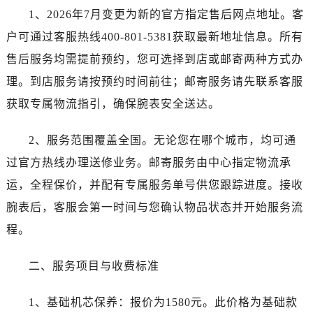
陕西省商洛市商州区州城街帝舵售后服务中心（需提前预约）
1、2026年7月变更为新的官方指定售后网点地址。客
陕西省铜川市王益区红旗街帝舵售后服务中心（需提前预约）
户可通过客服热线400-801-5381获取最新地址信息。所有
陕西省渭南市临渭区东风大街帝舵售后服务中心（需提前预约）
售后服务均需提前预约，您可选择到店或邮寄两种方式办
陕西省咸阳市秦都区沣西新城统一西路与白马河路交汇处帝舵售后服务中心（需提前预约）
理。到店服务请按预约时间前往；邮寄服务请先联系客服
陕西省延安市宝塔区中心街帝舵售后服务中心（需提前预约）
陕西省榆林市榆阳区长兴路帝舵售后服务中心（需提前预约）
获取专属物流指引，确保腕表安全送达。
新疆维吾尔自治区阿克苏市东大街帝舵售后服务中心（需提前预约）
2、服务范围覆盖全国。无论您在哪个城市，均可通
新疆维吾尔自治区阿拉尔市胜利大道帝舵售后服务中心（需提前预约）
新疆维吾尔自治区阿拉山口市友好路帝舵售后服务中心（需提前预约）
过官方热线办理送修业务。邮寄服务由中心指定物流承
新疆维吾尔自治区阿勒泰市解放路帝舵售后服务中心（需提前预约）
运，全程保价，并配有专属服务单号供您跟踪进度。接收
新疆维吾尔自治区阿图什市光明路帝舵售后服务中心（需提前预约）
腕表后，客服会第一时间与您确认物品状态并开始服务流
新疆维吾尔自治区白杨市军垦路帝舵售后服务中心（需提前预约）
程。
新疆维吾尔自治区北屯市团结路帝舵售后服务中心（需提前预约）
新疆维吾尔自治区博乐市博乐市北京路帝舵售后服务中心（需提前预约）
二、服务项目与收费标准
新疆维吾尔自治区昌吉市延安北路帝舵售后服务中心（需提前预约）
新疆维吾尔自治区阜康市博峰路帝舵售后服务中心（需提前预约）
1、基础机芯保养：报价为1580元。此价格为基础款