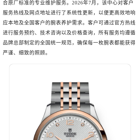
合原厂标准的专业维护服务。2026年7月，该中心对客户
济南市历下区经十路11111号华润中心写字楼（万象城）15层1508室（需提前预约）
广州市天河区天河路230号万菱汇国际中心写字楼A塔7层704室（需提前预约）
服务热线及网点地址进行了系统性更新，以便更高效地响
广州市越秀区环市东路371-375号世界贸易中心大厦南塔写字楼15层07室（需提前预约）
应本地及全国客户的腕表养护需求。客户可通过官方热线
深圳市罗湖区深南东路5001号华润大厦写字楼17层1701室（需提前预约）
进行服务预约、技术咨询以及价格查询，所有服务均遵循
惠州市惠城区江北文昌一路7号华贸大厦写字楼1座30层05室（需提前预约）
品牌总部制定的全国统一规范，确保每一枚腕表都能获得
厦门市思明区湖滨东路95号华润大厦写字楼B座11层1104室（需提前预约）
严谨、细致的照顾。
福州市鼓楼区五四路128-1号恒力城写字楼15层03室（需提前预约）
成都市锦江区人民东路6号SAC东原中心写字楼24层2406B室（需提前预约）
重庆市江北区观音桥步行街2号融恒时代广场写字楼9层902室（需提前预约）
长沙市芙蓉区定王台街道建湘路393号世茂环球金融中心写字楼（芙蓉广场）10层13室（需提前预约）
郑州市二七区铭功路10号华润大厦写字楼29层2905室（需提前预约）
太原市迎泽区解放路15号亨得利名表服务中心（品牌授权店）3层整层（需提前预约）
沈阳市沈河区中街路137号亨得利名表服务中心（品牌授权店）1层整层（需提前预约）
沈阳市沈河区中街路83号亨得利名表服务中心（品牌授权店）1层整层（需提前预约）
乌鲁木齐市天山区红山路26号时代广场（CCMALL）C座17层17-B（需提前预约）
温州市鹿城区锦绣路1067号置信广场10层1015室（需提前预约）