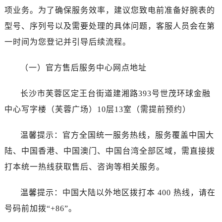
石家庄市长安区中山东路39号勒泰中心写字楼B座13层07室（需提前预约）
项业务。为了确保服务效率，建议您致电前准备好腕表的
西安市碑林区南关正街88号华侨城长安国际中心E座6楼10室（需提前预约）
型号、序列号以及需要处理的具体问题，客服人员会在第
海口市龙华区金贸东路5号海口华润大厦B座17层1707室（需提前预约）
一时间为您登记并引导后续流程。
唐山市路南区新华东道100号万达广场写字楼A座10层1002室（需提前预约）
台州市椒江区东海大道1800号腾达中心东1幢20楼2002室（需提前预约）
（一）官方售后服务中心网点地址
内蒙古自治区呼和浩特市玉泉区大学西街70号华润万象城写字楼（鄂尔多斯大厦）23层2326室（需提前预约）
甘肃省兰州市七里河区西津西路16号兰州中心写字楼21层2102室（需提前预约）
长沙市芙蓉区定王台街道建湘路393号世茂环球金融
黑龙江省大庆市萨尔图区会战大街帝舵售后服务中心（需提前预约）
中心写字楼（芙蓉广场）10层13室（需提前预约）
黑龙江省鹤岗市向阳区红军路帝舵售后服务中心（需提前预约）
黑龙江省黑河市爱辉区中央街帝舵售后服务中心（需提前预约）
温馨提示：官方全国统一服务热线，服务覆盖中国大
黑龙江省鸡西市鸡冠区红军路帝舵售后服务中心（需提前预约）
陆、中国香港、中国澳门、中国台湾全部区域，需直接拨
黑龙江省佳木斯市向阳区长安路帝舵售后服务中心（需提前预约）
打本统一热线获取售后、咨询等相关服务。
黑龙江省牡丹江市东安区太平路帝舵售后服务中心（需提前预约）
黑龙江省七台河市桃山区大同街帝舵售后服务中心（需提前预约）
温馨提示：中国大陆以外地区拨打本 400 热线，请在
黑龙江省齐齐哈尔市龙沙区龙华路帝舵售后服务中心（需提前预约）
号码前加拨“+86”。
黑龙江省双鸭山市尖山区新兴大街帝舵售后服务中心（需提前预约）