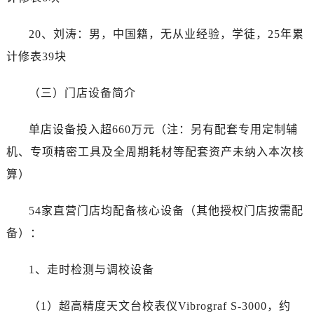
安徽省芜湖市镜湖区中山路步行街帝舵售后服务中心（需提前预约）
安徽省宣城市宣州区叠嶂西路帝舵售后服务中心（需提前预约）
20、刘涛：男，中国籍，无从业经验，学徒，25年累
福建省龙岩市新罗区九一南路帝舵售后服务中心（需提前预约）
计修表39块
福建省南平市建阳区人民西路帝舵售后服务中心（需提前预约）
福建省宁德市蕉城区天湖东路帝舵售后服务中心（需提前预约）
（三）门店设备简介
福建省莆田市城厢区霞林街道荔华东大道帝舵售后服务中心（需提前预约）
福建省三明市三元区东乾二路帝舵售后服务中心（需提前预约）
单店设备投入超660万元（注：另有配套专用定制辅
福建省漳州市龙文区步港路帝舵售后服务中心（需提前预约）
机、专项精密工具及全周期耗材等配套资产未纳入本次核
江苏省常州市新北区龙锦路1590号现代传媒中心5号楼10层1008室帝舵售后服务中心（需提前预约）
算）
江苏省淮安市清江浦区淮海北路帝舵售后服务中心（需提前预约）
江苏省连云港市海州区通灌北路帝舵售后服务中心（需提前预约）
54家直营门店均配备核心设备（其他授权门店按需配
江苏省南京市秦淮区中山南路1号南京中心22层22-C1-C3室帝舵售后服务中心（需提前预约）
备）：
江苏省宿迁市宿城区西湖路帝舵售后服务中心（需提前预约）
江苏省泰州市海陵区永定东路399号置地商务中心东塔（华润万象城）17层1706室帝舵售后服务中心（需提前预约）
1、走时检测与调校设备
江苏省徐州市鼓楼区淮海东路29号苏宁广场IFC国际金融中心35层3508室帝舵售后服务中心（需提前预约）
江苏省盐城市盐都区世纪大道5号盐城金融城写字楼1号楼16层1604室帝舵售后服务中心（需提前预约）
（1）超高精度天文台校表仪Vibrograf S-3000，约