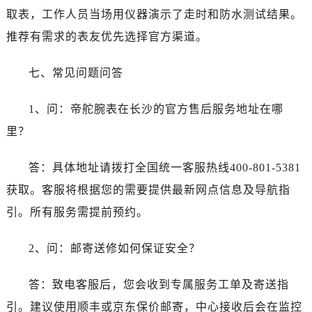
呼和浩特市玉泉区大学西街70号华润万象城写字楼（鄂尔多斯大厦）23层2326室帝舵售后服务中心（需提前预约）
取表，工作人员当场用仪器演示了走时和防水测试结果。
兰州市七里河区西津西路16号兰州中心写字楼21层2102室帝舵售后服务中心（需提前预约）
推荐有需求的表友优先选择官方渠道。
节假日正常营业！
七、常见问题问答
1、问：帝舵腕表在长沙的官方售后服务地址在哪
里？
答：具体地址请拨打全国统一客服热线400-801-5381
获取。客服将根据您的需要提供最新网点信息及导航指
引。所有服务需提前预约。
2、问：邮寄送修如何保证安全？
答：致电客服后，您会收到专属服务工单及寄送指
引。建议使用顺丰或京东保价邮寄，中心接收后会在监控