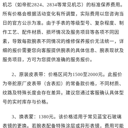
新疆维吾尔自治区哈密市伊州区建国北路帝舵售后服务中心（需提前预约）
机芯（如帝舵2824、2834等常见机芯）的标准保养费用。
新疆维吾尔自治区和田市和田市北京西路帝舵售后服务中心（需提前预约）
所有价格会根据活动变化有所调整，实际费用以您咨询当
新疆维吾尔自治区胡杨河市胡杨河市胡杨路帝舵售后服务中心（需提前预约）
日的官方公示为准。由于手表的等级型号、复杂程度、制
新疆维吾尔自治区霍尔果斯市亚欧北路帝舵售后服务中心（需提前预约）
作工艺、配件材质、损坏情况及服务项目等各项不同因
新疆维吾尔自治区喀什市解放北路帝舵售后服务中心（需提前预约）
素，导致每款腕表不同情况的维修保养报价无法统一，详
新疆维吾尔自治区可克达拉市幸福路帝舵售后服务中心（需提前预约）
新疆维吾尔自治区克拉玛依市克拉玛依区友谊路帝舵售后服务中心（需提前预约）
细的报价需要您向客服提供腕表的具体信息、腕表现状及
新疆维吾尔自治区库车市库车市文化东路帝舵售后服务中心（需提前预约）
服务项目，方可为您提供准确的服务报价。
新疆维吾尔自治区库尔勒市库尔勒市人民东路帝舵售后服务中心（需提前预约）
新疆维吾尔自治区奎屯市团结西街帝舵售后服务中心（需提前预约）
2、原装皮表带：价格区间为1500至2000元。此报价
新疆维吾尔自治区昆玉市昆泉街帝舵售后服务中心（需提前预约）
为帝舵原厂皮表带（含表扣）的常备款价格，不同材质、
新疆维吾尔自治区沙湾市三道河子镇世纪大道南路帝舵售后服务中心（需提前预约）
纹路及特殊长度会存在差异。建议您通过客服确认具体型
新疆维吾尔自治区石河子市北二路帝舵售后服务中心（需提前预约）
号的实时库存与价格。
新疆维吾尔自治区双河市光明路帝舵售后服务中心（需提前预约）
新疆维吾尔自治区塔城市塔城地区闻琴路帝舵售后服务中心（需提前预约）
3、换表蒙：1380元。该价格适用于常见蓝宝石玻璃
新疆维吾尔自治区铁门关市兴疆路帝舵售后服务中心（需提前预约）
表镜的更换。若腕表配备特殊涂层或异形表镜，费用可能