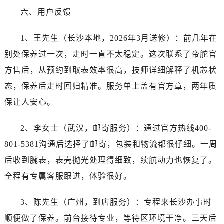
江苏省南通市崇川区工农路57号圆融广场写字楼16层1603室帝舵售后服务中心（需提前预约）
六、用户反馈
江苏省苏州市苏州工业园区 星港街199号苏州中心办公楼C座22层08室帝舵售后服务中心（需提前预约）
湖北省武汉市江汉区解放大道686号世界贸易大厦38层09室帝舵售后服务中心（需提前预约）
1、王先生（长沙本地，2026年3月送修）：前几年在
广西省南宁市青秀区金湖路59号地王大厦12楼1224室帝舵售后服务中心（需提前预约）
别处保养过一次，走时一直不太稳定。这次联系了帝舵官
安徽省合肥市蜀山区潜山路111号万象城华润大厦B座12楼03室帝舵售后服务中心（需提前预约）
方售后，从预约到取表效率很高，技师详细解释了机芯状
福建省泉州市丰泽区宝洲路729号浦西万达中心写字楼A座7楼709室帝舵售后服务中心（需提前预约）
态，保养后走时回归精准。服务单上盖有官方章，两年质
山东省青岛市南区山东路6号华润大厦B座22层04室帝舵售后服务中心（需提前预约）
山东省烟台市芝罘区胜利路139号万达金融中心A座907室帝舵售后服务中心（需提前预约）
保让人安心。
吉林省长春市朝阳区西安大路727号中银大厦A座(旺进大厦)18层09室帝舵售后服务中心（需提前预约）
2、李女士（武汉，邮寄服务）：通过官方热线400-
贵州省贵阳市南明区都司高架桥路33号亨特国际金融中心14楼14D帝舵售后服务中心（需提前预约）
云南省昆明市盘龙区北京路928号同德昆明广场写字楼10层06室帝舵售后服务中心（需提前预约）
801-5381沟通后选择了邮寄，包装和物流都很仔细。一周
河北省石家庄市长安区中山东路39号勒泰中心写字楼B座13层07室帝舵售后服务中心（需提前预约）
后收到腕表，表壳抛光处理得细致，续航动力也恢复了。
陕西省西安市碑林区南关正街88号华侨城长安国际中心E座6楼10室帝舵售后服务中心（需提前预约）
全程有专属客服跟进，体验很好。
海南省海口市龙华区金贸东路5号海口华润大厦B座17层1707室帝舵售后服务中心（需提前预约）
河北省唐山市路南区新华东道100号万达广场写字楼A座10层1002室帝舵售后服务中心（需提前预约）
3、陈先生（广州，到店服务）：专程来长沙办事时
台州市椒江区东海大道1800号腾达中心东1幢20楼2002室帝舵售后服务中心（需提前预约）
顺便做了保养。前台接待专业，等待区环境干净。三天后