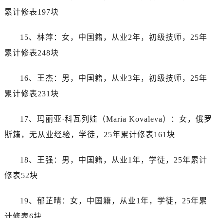
山西省长治市潞州区英雄中路帝舵售后服务中心（需提前预约）
累计修表197块
山西省太原市迎泽区迎泽街道解放路15号亨得利名表维修授权店3楼帝舵售后服务中心（需提前预约）
天津市和平区赤峰道136号天津国际金融中心26层2603室帝舵售后服务中心（需提前预约）
15、林萍：女，中国籍，从业2年，初级技师，25年
安徽省安庆市迎江区人民路帝舵售后服务中心（需提前预约）
累计修表248块
安徽省蚌埠市蚌山区淮河路帝舵售后服务中心（需提前预约）
安徽省亳州市谯城区魏武大道帝舵售后服务中心（需提前预约）
16、王杰：男，中国籍，从业3年，初级技师，25年
安徽省池州市贵池区长江路帝舵售后服务中心（需提前预约）
累计修表231块
安徽省滁州市琅琊区南谯北路帝舵售后服务中心（需提前预约）
安徽省阜阳市颍州区颍州北路帝舵售后服务中心（需提前预约）
17、玛丽亚·科瓦列娃（Maria Kovaleva）：女，俄罗
安徽省淮北市相山区淮海路帝舵售后服务中心（需提前预约）
斯籍，无从业经验，学徒，25年累计修表161块
安徽省淮南市田家庵区国庆中路帝舵售后服务中心（需提前预约）
安徽省黄山市屯溪区黄山西路帝舵售后服务中心（需提前预约）
18、王强：男，中国籍，从业1年，学徒，25年累计
安徽省六安市金安区解放中路帝舵售后服务中心（需提前预约）
修表52块
安徽省马鞍山市雨山区湖南西路帝舵售后服务中心（需提前预约）
安徽省宿州市埇桥区人民中路帝舵售后服务中心（需提前预约）
19、郁芷晴：女，中国籍，从业1年，学徒，25年累
安徽省铜陵市铜官区石城大道帝舵售后服务中心（需提前预约）
计修表6块