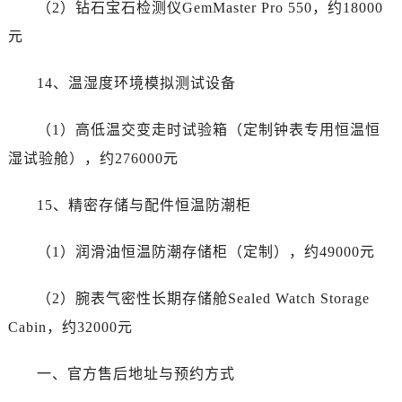
宁夏回族自治区固原市原州区文化街帝舵售后服务中心（需提前预约）
（2）钻石宝石检测仪GemMaster Pro 550，约18000
宁夏回族自治区石嘴山市大武口区贺兰山路帝舵售后服务中心（需提前预约）
元
宁夏回族自治区吴忠市利通区开元大道帝舵售后服务中心（需提前预约）
宁夏回族自治区银川市兴庆区新华东路97号新百中心C馆一层C1-18号商铺帝舵售后服务中心（需提前预约）
14、温湿度环境模拟测试设备
宁夏回族自治区中卫市沙坡头区鼓楼东街帝舵售后服务中心（需提前预约）
（1）高低温交变走时试验箱（定制钟表专用恒温恒
青海省果洛藏族自治州玛沁县团结路帝舵售后服务中心（需提前预约）
青海省海北藏族自治州海晏县将军路帝舵售后服务中心（需提前预约）
湿试验舱），约276000元
青海省海东市乐都区滨河路帝舵售后服务中心（需提前预约）
15、精密存储与配件恒温防潮柜
青海省海南藏族自治州共和县青海湖大街帝舵售后服务中心（需提前预约）
青海省海西蒙古族藏族自治州德令哈市柴达木路帝舵售后服务中心（需提前预约）
（1）润滑油恒温防潮存储柜（定制），约49000元
青海省黄南藏族自治州同仁市德合隆路帝舵售后服务中心（需提前预约）
青海省西宁市城西区海湖新区西关大道帝舵售后服务中心（需提前预约）
（2）腕表气密性长期存储舱Sealed Watch Storage
青海省玉树藏族自治州结古镇胜利路帝舵售后服务中心（需提前预约）
Cabin，约32000元
陕西省安康市汉滨区金州路帝舵售后服务中心（需提前预约）
陕西省宝鸡市渭滨区经二路帝舵售后服务中心（需提前预约）
一、官方售后地址与预约方式
陕西省汉中市汉台区北大街帝舵售后服务中心（需提前预约）