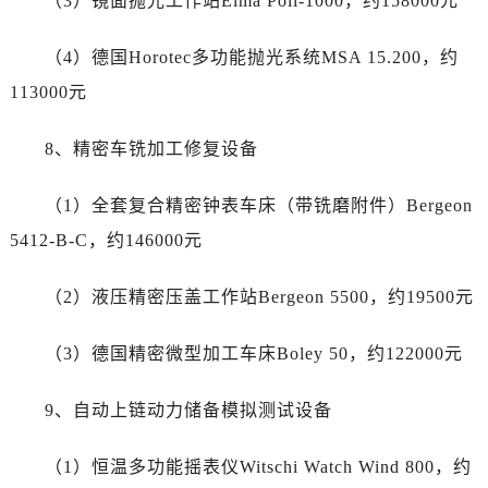
（3）镜面抛光工作站Elma Poli-1000，约158000元
海南省三亚市吉阳区迎宾路帝舵售后服务中心（需提前预约）
海南省万宁市万城镇解放路帝舵售后服务中心（需提前预约）
（4）德国Horotec多功能抛光系统MSA 15.200，约
海南省文昌市文城镇教育东路帝舵售后服务中心（需提前预约）
113000元
海南省五指山市通什镇三月三大道帝舵售后服务中心（需提前预约）
香港特别行政区尖沙咀区油尖旺区广东道帝舵售后服务中心（需提前预约）
8、精密车铣加工修复设备
香港特别行政区金钟区中西区金钟道帝舵售后服务中心（需提前预约）
香港特别行政区九龙区油尖旺区弥敦道帝舵售后服务中心（需提前预约）
（1）全套复合精密钟表车床（带铣磨附件）Bergeon
香港特别行政区铜锣湾区湾仔区轩尼诗道帝舵售后服务中心（需提前预约）
5412-B-C，约146000元
河南省安阳市文峰区解放大道帝舵售后服务中心（需提前预约）
河南省鹤壁市淇滨区九州路帝舵售后服务中心（需提前预约）
（2）液压精密压盖工作站Bergeon 5500，约19500元
河南省济源市沁园街道济水大道帝舵售后服务中心（需提前预约）
河南省焦作市解放区解放路帝舵售后服务中心（需提前预约）
（3）德国精密微型加工车床Boley 50，约122000元
河南省开封市鼓楼区中山路帝舵售后服务中心（需提前预约）
河南省洛阳市西工区中州中路与解放路交叉口帝舵售后服务中心（需提前预约）
9、自动上链动力储备模拟测试设备
河南省漯河市源汇区交通路帝舵售后服务中心（需提前预约）
河南省南阳市宛城区范蠡东路与南都路交叉口帝舵售后服务中心（需提前预约）
（1）恒温多功能摇表仪Witschi Watch Wind 800，约