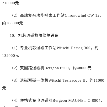
河南省平顶山市卫东区建设路帝舵售后服务中心（需提前预约）
216000元
河南省濮阳市大华龙区开州路绿城路交叉口帝舵售后服务中心（需提前预约）
河南省三门峡市湖滨区和平路帝舵售后服务中心（需提前预约）
（2）高端复杂功能摇表工作站Chronowind CW-12，
河南省商丘市梁园区神火大道帝舵售后服务中心（需提前预约）
约168000元
河南省新乡市红旗区人民路帝舵售后服务中心（需提前预约）
河南省信阳市浉河区东方红大道帝舵售后服务中心（需提前预约）
10、机芯退磁故障修复设备
河南省许昌市魏都区建安大道与八龙路交叉口帝舵售后服务中心（需提前预约）
（1）专业机芯退磁工作站Witschi Demag 300，约
河南省郑州市二七区民主路10号华润大厦29层2905室帝舵售后服务中心（需提前预约）
河南省周口市川汇区七一路帝舵售后服务中心（需提前预约）
132000元
河南省驻马店市驿城区乐山大道与置地大道交叉口帝舵售后服务中心（需提前预约）
（2）双回路退磁机Bergeon 6500，约48000元
湖北省鄂州市鄂城区文星大道帝舵售后服务中心（需提前预约）
湖北省黄冈市黄州区赤壁大道帝舵售后服务中心（需提前预约）
（3）退磁测磁一体机Witschi Teslascope II，约11000
湖北省黄石市黄石港区武汉路帝舵售后服务中心（需提前预约）
元
湖北省荆门市东宝中天街步行街帝舵售后服务中心（需提前预约）
湖北省荆州市荆州区荆中路帝舵售后服务中心（需提前预约）
（4）便携式充电退磁器Bergeon MAGNET-O 8804，
湖北省十堰市茅箭区人民北路帝舵售后服务中心（需提前预约）