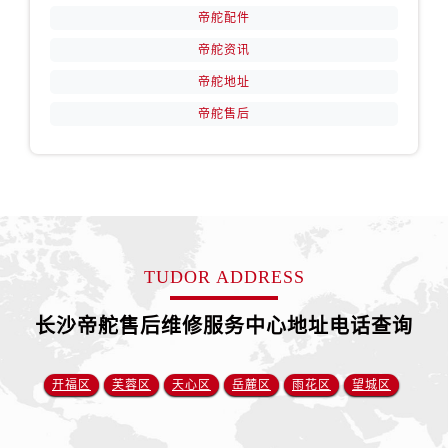
安徽省铜陵市铜官区石城大道帝舵售后服务中心（需提前预约）
帝舵配件
安徽省芜湖市镜湖区中山路步行街帝舵售后服务中心（需提前预约）
帝舵资讯
安徽省宣城市宣州区叠嶂西路帝舵售后服务中心（需提前预约）
帝舵地址
福建省龙岩市新罗区九一南路帝舵售后服务中心（需提前预约）
帝舵售后
福建省南平市建阳区人民西路帝舵售后服务中心（需提前预约）
福建省宁德市蕉城区天湖东路帝舵售后服务中心（需提前预约）
福建省莆田市城厢区霞林街道荔华东大道帝舵售后服务中心（需提前预约）
福建省三明市三元区东乾二路帝舵售后服务中心（需提前预约）
福建省漳州市龙文区步港路帝舵售后服务中心（需提前预约）
江苏省常州市新北区龙锦路1590号现代传媒中心5号楼10层1008室帝舵售后服务中心（需提前预约）
TUDOR ADDRESS
江苏省淮安市清江浦区淮海北路帝舵售后服务中心（需提前预约）
江苏省连云港市海州区通灌北路帝舵售后服务中心（需提前预约）
长沙帝舵售后维修服务中心地址电话查询
江苏省南京市秦淮区中山南路1号南京中心22层22-C1-C3室帝舵售后服务中心（需提前预约）
江苏省宿迁市宿城区西湖路帝舵售后服务中心（需提前预约）
开福区
芙蓉区
天心区
岳麓区
雨花区
望城区
江苏省泰州市海陵区永定东路399号置地商务中心东塔（华润万象城）17层1706室帝舵售后服务中心（需提前预约）
江苏省徐州市鼓楼区淮海东路29号苏宁广场IFC国际金融中心35层3508室帝舵售后服务中心（需提前预约）