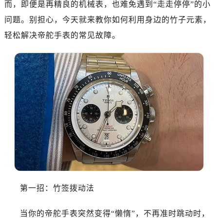
而，即便是再精良的机械表，也难免遇到“走走停停”的小
南昌市红谷滩新区红谷中大道998号绿地双子塔（中央广场）A1座办公楼14层07室（需提前预约）
济南市历下区经十路11111号华润中心写字楼（万象城）15层1508室（需提前预约）
问题。别担心，今天就来教你如何利用身边的竹子元素，
广州市天河区天河路230号万菱汇国际中心写字楼A塔7层704室（需提前预约）
轻松解决帝舵手表的常见故障。
广州市越秀区环市东路371-375号世界贸易中心大厦南塔写字楼15层07室（需提前预约）
深圳市罗湖区深南东路5001号华润大厦写字楼17层1701室（需提前预约）
惠州市惠城区江北文昌一路7号华贸大厦写字楼1座30层05室（需提前预约）
厦门市思明区湖滨东路95号华润大厦写字楼B座11层1104室（需提前预约）
福州市鼓楼区五四路128-1号恒力城写字楼15层03室（需提前预约）
成都市锦江区人民东路6号SAC东原中心写字楼24层2406B室（需提前预约）
重庆市江北区观音桥步行街2号融恒时代广场写字楼9层902室（需提前预约）
长沙市芙蓉区定王台街道建湘路393号世茂环球金融中心写字楼（芙蓉广场）10层13室（需提前预约）
郑州市二七区铭功路10号华润大厦写字楼29层2905室（需提前预约）
太原市迎泽区解放路15号亨得利名表服务中心（品牌授权店）3层整层（需提前预约）
沈阳市沈河区中街路137号亨得利名表服务中心（品牌授权店）1层整层（需提前预约）
第一招：竹签拨动法
沈阳市沈河区中街路83号亨得利名表服务中心（品牌授权店）1层整层（需提前预约）
乌鲁木齐市天山区红山路26号时代广场（CCMALL）C座17层17-B（需提前预约）
当你的帝舵手表突然变得“懒惰”，不再准时跳动时，