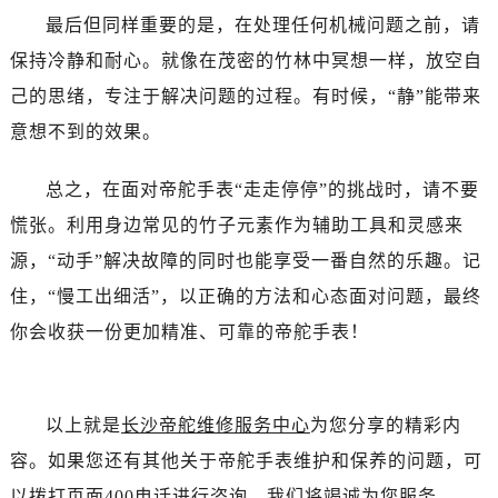
黑龙江省双鸭山市尖山区新兴大街帝舵售后服务中心（需提前预约）
最后但同样重要的是，在处理任何机械问题之前，请
黑龙江省绥化市北林区新华街与康庄路交叉口帝舵售后服务中心（需提前预约）
保持冷静和耐心。就像在茂密的竹林中冥想一样，放空自
黑龙江省伊春市伊美区通河路帝舵售后服务中心（需提前预约）
己的思绪，专注于解决问题的过程。有时候，“静”能带来
吉林省白城市洮北区明仁南街帝舵售后服务中心（需提前预约）
意想不到的效果。
吉林省白山市浑江区浑江大街帝舵售后服务中心（需提前预约）
吉林省吉林市船营区河南街帝舵售后服务中心（需提前预约）
总之，在面对帝舵手表“走走停停”的挑战时，请不要
吉林省辽源市龙山区人民大街帝舵售后服务中心（需提前预约）
慌张。利用身边常见的竹子元素作为辅助工具和灵感来
吉林省梅河口市新华街道梅河大街帝舵售后服务中心（需提前预约）
吉林省四平市铁东区紫气大路与南九经街交汇处帝舵售后服务中心（需提前预约）
源，“动手”解决故障的同时也能享受一番自然的乐趣。记
吉林省松原市宁江区五环大街帝舵售后服务中心（需提前预约）
住，“慢工出细活”，以正确的方法和心态面对问题，最终
吉林省通化市东昌区环通乡江南大街帝舵售后服务中心（需提前预约）
你会收获一份更加精准、可靠的帝舵手表！
吉林省延边市延吉市解放路帝舵售后服务中心（需提前预约）
辽宁省鞍山市铁东区站前街帝舵售后服务中心（需提前预约）
辽宁省本溪市平山区胜利路帝舵售后服务中心（需提前预约）
以上就是
长沙帝舵维修服务中心
为您分享的精彩内
辽宁省朝阳市双塔区新华路帝舵售后服务中心（需提前预约）
容。如果您还有其他关于帝舵手表维护和保养的问题，可
辽宁省丹东市振兴区七经街帝舵售后服务中心（需提前预约）
以拨打页面400电话进行咨询，我们将竭诚为您服务。