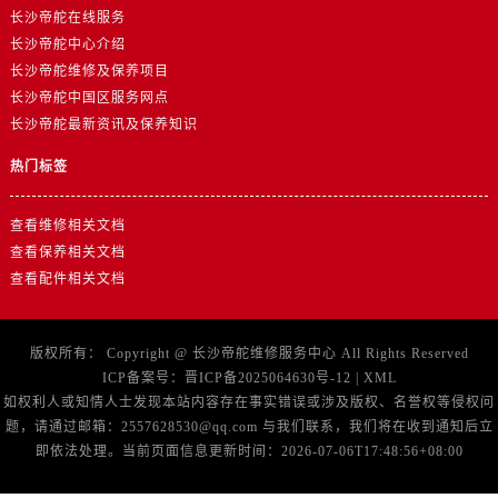
山东省济南市历下区经十路11111号华润中心写字楼（万象城）15层1508室帝舵售后服务中心（需提前预约）
长沙帝舵在线服务
山东省济宁市任城区太白楼路帝舵售后服务中心（需提前预约）
长沙帝舵中心介绍
山东省莱芜市文化南路8号银座商城名表维修一楼名表维修帝舵售后服务中心（需提前预约）
长沙帝舵维修及保养项目
长沙帝舵中国区服务网点
山东省临沂市兰山区解放路帝舵售后服务中心（需提前预约）
长沙帝舵最新资讯及保养知识
山东省日照市东港区烟台路帝舵售后服务中心（需提前预约）
山东省泰安市泰山区财源街道泰山大街帝舵售后服务中心（需提前预约）
热门标签
山东省威海市环翠区新威海路89号振华商厦一楼名表维修帝舵售后服务中心（需提前预约）
查看维修相关文档
山东省潍坊市奎文区东风东街帝舵售后服务中心（需提前预约）
查看保养相关文档
山东省枣庄市滕州市北辛路与善国路交叉口帝舵售后服务中心（需提前预约）
查看配件相关文档
山东省淄博市张店区金晶大道帝舵售后服务中心（需提前预约）
上海市黄浦区南京东路299号宏伊国际广场写字楼8层806室帝舵售后服务中心（需提前预约）
上海市徐汇区虹桥路3号港汇中心2座37层3705室帝舵售后服务中心（需提前预约）
版权所有：
Copyright @
长沙帝舵维修服务中心
All Rights Reserved
ICP备案号：
晋ICP备2025064630号-12
|
XML
浙江省杭州市上城区钱江路1366号华润大厦A座5层503-5室帝舵售后服务中心（需提前预约）
如权利人或知情人士发现本站内容存在事实错误或涉及版权、名誉权等侵权问
浙江省湖州市吴兴区劳动路帝舵售后服务中心（需提前预约）
题，请通过邮箱：2557628530@qq.com 与我们联系，我们将在收到通知后立
浙江省嘉兴市南湖区广益路705号嘉兴世界贸易中心A座13层1304室帝舵售后服务中心（需提前预约）
即依法处理。当前页面信息更新时间：2026-07-06T17:48:56+08:00
浙江省金华市金东区东市南街777号金华万达广场4号楼22楼2209室帝舵售后服务中心（需提前预约）