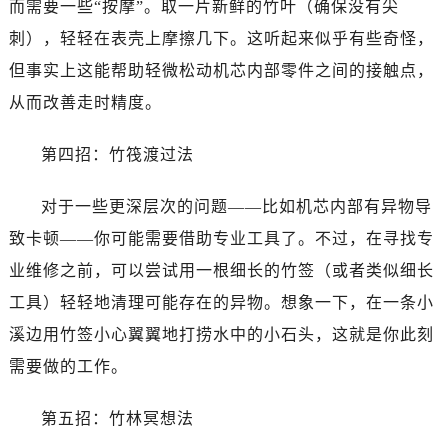
而需要一些“按摩”。取一片新鲜的竹叶（确保没有尖
昆明市盘龙区北京路928号同德昆明广场写字楼10层06室（需提前预约）
石家庄市长安区中山东路39号勒泰中心写字楼B座13层07室（需提前预约）
刺），轻轻在表壳上摩擦几下。这听起来似乎有些奇怪，
西安市碑林区南关正街88号华侨城长安国际中心E座6楼10室（需提前预约）
但事实上这能帮助轻微松动机芯内部零件之间的接触点，
海口市龙华区金贸东路5号海口华润大厦B座17层1707室（需提前预约）
从而改善走时精度。
唐山市路南区新华东道100号万达广场写字楼A座10层1002室（需提前预约）
台州市椒江区东海大道1800号腾达中心东1幢20楼2002室（需提前预约）
第四招：竹筏渡过法
内蒙古自治区呼和浩特市玉泉区大学西街70号华润万象城写字楼（鄂尔多斯大厦）23层2326室（需提前预约）
甘肃省兰州市七里河区西津西路16号兰州中心写字楼21层2102室（需提前预约）
对于一些更深层次的问题——比如机芯内部有异物导
黑龙江省大庆市萨尔图区会战大街帝舵售后服务中心（需提前预约）
致卡顿——你可能需要借助专业工具了。不过，在寻找专
黑龙江省鹤岗市向阳区红军路帝舵售后服务中心（需提前预约）
业维修之前，可以尝试用一根细长的竹签（或者类似细长
黑龙江省黑河市爱辉区中央街帝舵售后服务中心（需提前预约）
工具）轻轻地清理可能存在的异物。想象一下，在一条小
黑龙江省鸡西市鸡冠区红军路帝舵售后服务中心（需提前预约）
溪边用竹签小心翼翼地打捞水中的小石头，这就是你此刻
黑龙江省佳木斯市向阳区长安路帝舵售后服务中心（需提前预约）
需要做的工作。
黑龙江省牡丹江市东安区太平路帝舵售后服务中心（需提前预约）
黑龙江省七台河市桃山区大同街帝舵售后服务中心（需提前预约）
第五招：竹林冥想法
黑龙江省齐齐哈尔市龙沙区龙华路帝舵售后服务中心（需提前预约）