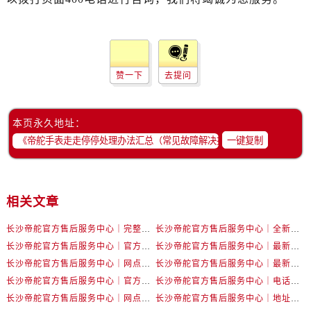
辽宁省抚顺市新抚区东一路帝舵售后服务中心（需提前预约）
辽宁省阜新市海州区解放大街帝舵售后服务中心（需提前预约）
辽宁省葫芦岛市连山区中央路帝舵售后服务中心（需提前预约）
辽宁省锦州市古塔区中央大街帝舵售后服务中心（需提前预约）
赞一下
去提问
辽宁省辽阳市白塔区新运大街帝舵售后服务中心（需提前预约）
辽宁省盘锦市兴隆台区石油大街帝舵售后服务中心（需提前预约）
辽宁省铁岭市银州区南马路帝舵售后服务中心（需提前预约）
本页永久地址：
一键复制
辽宁省营口市站前区市府路与渤海大街交叉口帝舵售后服务中心（需提前预约）
辽宁省沈阳市沈河区中街路137号亨得利名表维修授权店1楼帝舵售后服务中心（需提前预约）
辽宁省沈阳市沈河区中街路83号亨得利名表维修授权店1楼帝舵售后服务中心（需提前预约）
北京市朝阳区建国门外大街甲6号华熙国际中心D座11层1102室帝舵售后服务中心（需提前预约）
相关文章
北京市东城区东长安街1号王府井东方广场W3座6层602室帝舵售后服务中心（需提前预约）
长沙帝舵官方售后服务中心｜完整官方电话和网点地址权威信息公示（2026年7月最新）
长沙帝舵官方售后服务中心｜全新电话和门店地址权威信息公示（2026年7月最新）
河北省保定市竞秀区朝阳北大街北国先天下帝舵售后服务中心（需提前预约）
长沙帝舵官方售后服务中心｜官方电话和网点地址权威信息公示（2026年7月最新）
长沙帝舵官方售后服务中心｜最新电话和维修地址权威信息公示（2026年7月最新）
内蒙古自治区阿拉善盟市左旗土尔扈特大街帝舵售后服务中心（需提前预约）
长沙帝舵官方售后服务中心｜网点地址及官方热线权威信息公示（2026年7月最新）
长沙帝舵官方售后服务中心｜最新地址及售后电话权威信息公示（2026年7月最新）
内蒙古自治区巴彦淖尔市临河区新华街帝舵售后服务中心（需提前预约）
长沙帝舵官方售后服务中心｜官方地址及联系电话权威信息公示（2026年7月最新）
长沙帝舵官方售后服务中心｜电话和完整地址权威信息公示（2026年7月最新）
内蒙古自治区包头市青山区幸福路甲3号王府井百货名表维修帝舵售后服务中心（需提前预约）
长沙帝舵官方售后服务中心｜网点地址和官方电话权威信息公示（2026年7月最新）
长沙帝舵官方售后服务中心｜地址及官方联系电话权威信息公示（2026年7月最新）