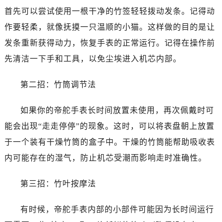
温州市鹿城区锦绣路1067号置信广场10层1015室（需提前预约）
首先可以尝试使用一根干净的竹签轻轻拨动发条。记得动
哈尔滨市道里区友谊西路600号富力中心T2座写字楼29层03室（需提前预约）
作要轻柔，就像抚摸一只温顺的小猫。这样做的目的是让
大连市中山区人民路15号国际金融大厦7层G室（需提前预约）
发条重新获得动力，恢复手表的正常运行。记得在操作前
佛山市禅城区季华五路57号万科金融中心C座12层1205室（需提前预约）
先清洁一下手和工具，以免尘埃进入机芯内部。
东莞市东城街道鸿福东路1号民盈国贸中心T1写字楼9层907室（需提前预约）
无锡市梁溪区人民中路139号恒隆广场写字楼1座11层1104室（需提前预约）
第二招：竹筒调节法
南通市崇川区工农路57号圆融广场写字楼16层1603室（需提前预约）
苏州市苏州工业园区星港街199号苏州中心办公楼C座22层08室（需提前预约）
如果你的帝舵手表长时间放置未使用，再次佩戴时可
武汉市江汉区解放大道686号世界贸易大厦38层09室（需提前预约）
能会出现“走走停停”的现象。这时，可以将表盘朝上放置
南宁市青秀区金湖路59号地王大厦12楼1224室（需提前预约）
于一个装有干燥竹筒的盒子中。干燥的竹筒能帮助吸收表
合肥市蜀山区潜山路111号万象城华润大厦B座12楼03室（需提前预约）
泉州市丰泽区宝洲路729号浦西万达中心写字楼A座7楼709室（需提前预约）
内可能存在的湿气，防止机芯受潮而影响走时准确性。
青岛市南区山东路6号华润大厦B座22层04室（需提前预约）
第三招：竹叶按摩法
烟台市芝罘区胜利路139号万达金融中心A座907室（需提前预约）
长春市朝阳区西安大路727号中银大厦A座(旺进大厦)18层09室（需提前预约）
有时候，帝舵手表内部的小部件可能因为长时间运行
贵阳市南明区都司高架桥路33号亨特国际金融中心14楼14D（需提前预约）