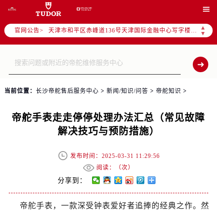
北京市东城区东长安街1号东方广场写字楼W3座6层602室（需提前预约）

北京市朝阳区建国门外大街甲6号华熙国际中心写字楼D座11层1102室（需提前预约）
▲
官网公告>
天津市和平区赤峰道136号天津国际金融中心写字楼26层2603室（需提前预约）
▼
上海市徐汇区虹桥路3号港汇中心写字楼2座37层3705室（需提前预约）
上海市黄浦区南京东路299号宏伊国际广场写字楼8层806室（需提前预约）
南京市秦淮区中山南路1号（新街口）南京中心写字楼22层C1-1室（需提前预约）
常州市新北区龙锦路1590号现代传媒中心写字楼5号楼10层1008室（需提前预约）
当前位置：
长沙帝舵售后服务中心
>
新闻/知识/问答
>
帝舵知识
>
徐州市鼓楼区淮海东路29号苏宁广场IFC国际金融中心写字楼35层3508室（需提前预约）
扬州市邗江区国展路29号星耀天地写字楼1号楼18层1803室（需提前预约）
帝舵手表走走停停处理办法汇总（常见故障
盐城市盐都区世纪大道5号盐城金融城写字楼1号楼16层1604室（需提前预约）
解决技巧与预防措施）
泰州市海陵区永定东路399号置地商务中心东塔写字楼（华润万象城）17层1706室（需提前预约）
宁波市江北区大闸南路500号来福士广场办公楼20层2009室（需提前预约）
发布时间：2025-03-31 11:29:56
杭州市上城区钱江路1366号华润大厦写字楼A座5层503-5室（需提前预约）
阅读：（
次）
金华市金东区东市南街777号金华万达广场写字楼4号楼22层2209室（需提前预约）
分享到：
绍兴市越城区胜利东路379号世茂天际中心写字楼8层805室（需提前预约）
帝舵手表，一款深受钟表爱好者追捧的经典之作。然
嘉兴市南湖区广益路705号嘉兴世界贸易中心写字楼A座13层1304室（需提前预约）