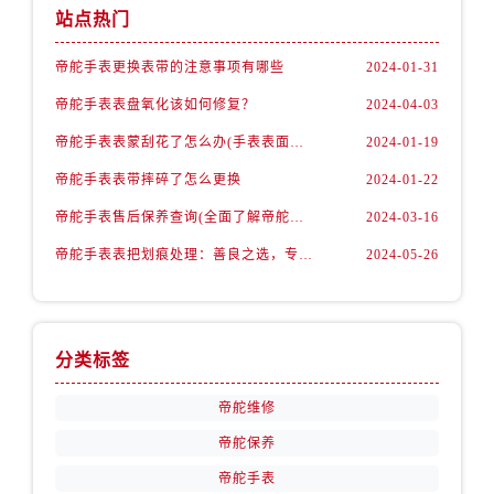
山西省运城市盐湖区河东街帝舵售后服务中心（需提前预约）
站点热门
山西省长治市潞州区英雄中路帝舵售后服务中心（需提前预约）
帝舵手表更换表带的注意事项有哪些
2024-01-31
山西省太原市迎泽区迎泽街道解放路15号亨得利名表维修授权店3楼帝舵售后服务中心（需提前预约）
天津市和平区赤峰道136号天津国际金融中心26层2603室帝舵售后服务中心（需提前预约）
帝舵手表表盘氧化该如何修复？
2024-04-03
安徽省安庆市迎江区人民路帝舵售后服务中心（需提前预约）
帝舵手表表蒙刮花了怎么办(手表表面刮花怎么处理)
2024-01-19
安徽省蚌埠市蚌山区淮河路帝舵售后服务中心（需提前预约）
帝舵手表表带摔碎了怎么更换
2024-01-22
安徽省亳州市谯城区魏武大道帝舵售后服务中心（需提前预约）
帝舵手表售后保养查询(全面了解帝舵手表售后保养流程及费用)
2024-03-16
安徽省池州市贵池区长江路帝舵售后服务中心（需提前预约）
帝舵手表表把划痕处理：善良之选，专业修复
2024-05-26
安徽省滁州市琅琊区南谯北路帝舵售后服务中心（需提前预约）
安徽省阜阳市颍州区颍州北路帝舵售后服务中心（需提前预约）
安徽省淮北市相山区淮海路帝舵售后服务中心（需提前预约）
安徽省淮南市田家庵区国庆中路帝舵售后服务中心（需提前预约）
分类标签
安徽省黄山市屯溪区黄山西路帝舵售后服务中心（需提前预约）
帝舵维修
安徽省六安市金安区解放中路帝舵售后服务中心（需提前预约）
安徽省马鞍山市雨山区湖南西路帝舵售后服务中心（需提前预约）
帝舵保养
安徽省宿州市埇桥区人民中路帝舵售后服务中心（需提前预约）
帝舵手表