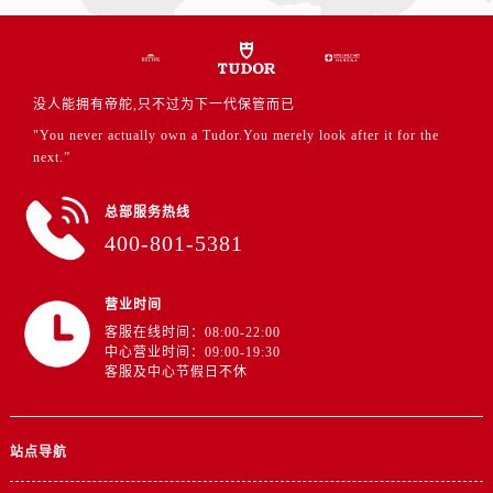
江苏省盐城市盐都区世纪大道5号盐城金融城写字楼1号楼16层1604室帝舵售后服务中心（需提前预约）
江苏省扬州市邗江区国展路29号星耀天地写字楼1号楼18层1803室帝舵售后服务中心（需提前预约）
江苏省镇江市京口区中山东路帝舵售后服务中心（需提前预约）
江西省抚州市临川区赣东大道帝舵售后服务中心（需提前预约）
没人能拥有帝舵,只不过为下一代保管而已
江西省赣州市章贡区文清路帝舵售后服务中心（需提前预约）
"You never actually own a Tudor.You merely look after it for the
next.”
江西省吉安市吉州区井冈山大道帝舵售后服务中心（需提前预约）
江西省景德镇市珠山区珠山中路帝舵售后服务中心（需提前预约）
总部服务热线
江西省九江市浔阳区浔阳路帝舵售后服务中心（需提前预约）
400-801-5381
江西省南昌市红谷滩新区红谷中大道998号绿地双子塔（中央广场）A1座办公楼14层1407室帝舵售后服务中心（需提前预约）
江西省萍乡市安源区萍安北大道与康庄路交叉口帝舵售后服务中心（需提前预约）
营业时间
江西省上饶市信州区滨江西路帝舵售后服务中心（需提前预约）
客服在线时间：08:00-22:00
江西省新余市渝水区北湖西路帝舵售后服务中心（需提前预约）
中心营业时间：09:00-19:30
客服及中心节假日不休
江西省宜春市袁州区中山中路帝舵售后服务中心（需提前预约）
江西省鹰潭市月湖区胜利东路帝舵售后服务中心（需提前预约）
山东省德州市德城区东风中路帝舵售后服务中心（需提前预约）
站点导航
山东省东营市东营区济南路帝舵售后服务中心（需提前预约）