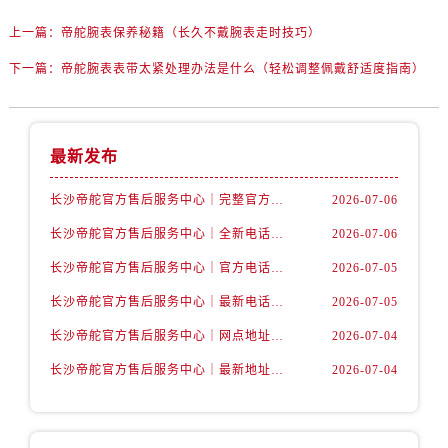
内蒙古自治区赤峰市红山区哈达街帝舵售后服务中心（需提前预约）
上一篇：
帝舵腕表保养秘籍（长久不戴腕表走时技巧）
内蒙古自治区鄂尔多斯市东胜区伊金霍洛街帝舵售后服务中心（需提前预约）
内蒙古自治区呼伦贝尔市海拉尔区中央街帝舵售后服务中心（需提前预约）
下一篇：
帝舵腕表表带太紧处理办法是什么（轻松调整佩戴舒适度指南）
内蒙古自治区通辽市科尔沁区明仁大街帝舵售后服务中心（需提前预约）
内蒙古自治区乌海市海勃湾区人民南路帝舵售后服务中心（需提前预约）
内蒙古自治区乌兰察布市集宁区恩和大街帝舵售后服务中心（需提前预约）
最新发布
内蒙古自治区锡林郭勒盟市锡林浩特市光明街与额尔敦路交叉口帝舵售后服务中心（需提前预约）
长沙帝舵官方售后服务中心｜完整官方电话和网点地址权威信息公示（2026年7月最新）
2026-07-06
内蒙古自治区兴安盟市乌兰浩特市兴安大街帝舵售后服务中心（需提前预约）
山西省大同市平城区迎宾街帝舵售后服务中心（需提前预约）
长沙帝舵官方售后服务中心｜全新电话和门店地址权威信息公示（2026年7月最新）
2026-07-06
山西省晋城市城区黄华街帝舵售后服务中心（需提前预约）
长沙帝舵官方售后服务中心｜官方电话和网点地址权威信息公示（2026年7月最新）
2026-07-05
山西省晋中市榆次区顺城街帝舵售后服务中心（需提前预约）
长沙帝舵官方售后服务中心｜最新电话和维修地址权威信息公示（2026年7月最新）
2026-07-05
山西省临汾市尧都区解放路帝舵售后服务中心（需提前预约）
长沙帝舵官方售后服务中心｜网点地址及官方热线权威信息公示（2026年7月最新）
2026-07-04
山西省吕梁市离石区永宁中路与建设街交叉口帝舵售后服务中心（需提前预约）
长沙帝舵官方售后服务中心｜最新地址及售后电话权威信息公示（2026年7月最新）
2026-07-04
山西省朔州市朔城区怡西路与鄯阳西街交汇处帝舵售后服务中心（需提前预约）
山西省忻州市忻府区和平东街与七一南路交叉口帝舵售后服务中心（需提前预约）
山西省阳泉市郊区平阳东街与新城大道交叉口帝舵售后服务中心（需提前预约）