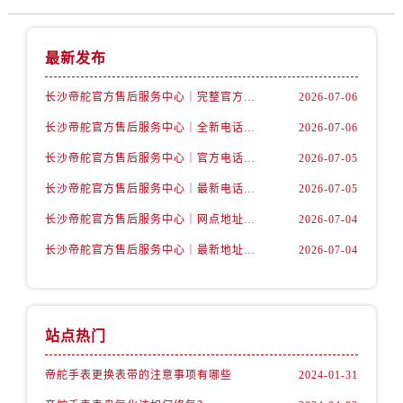
内蒙古自治区阿拉善盟市左旗土尔扈特大街帝舵售后服务中心（需提前预约）
内蒙古自治区巴彦淖尔市临河区新华街帝舵售后服务中心（需提前预约）
最新发布
内蒙古自治区包头市青山区幸福路甲3号王府井百货名表维修帝舵售后服务中心（需提前预约）
内蒙古自治区赤峰市红山区哈达街帝舵售后服务中心（需提前预约）
长沙帝舵官方售后服务中心｜完整官方电话和网点地址权威信息公示（2026年7月最新）
2026-07-06
内蒙古自治区鄂尔多斯市东胜区伊金霍洛街帝舵售后服务中心（需提前预约）
长沙帝舵官方售后服务中心｜全新电话和门店地址权威信息公示（2026年7月最新）
2026-07-06
内蒙古自治区呼伦贝尔市海拉尔区中央街帝舵售后服务中心（需提前预约）
内蒙古自治区通辽市科尔沁区明仁大街帝舵售后服务中心（需提前预约）
长沙帝舵官方售后服务中心｜官方电话和网点地址权威信息公示（2026年7月最新）
2026-07-05
内蒙古自治区乌海市海勃湾区人民南路帝舵售后服务中心（需提前预约）
长沙帝舵官方售后服务中心｜最新电话和维修地址权威信息公示（2026年7月最新）
2026-07-05
内蒙古自治区乌兰察布市集宁区恩和大街帝舵售后服务中心（需提前预约）
长沙帝舵官方售后服务中心｜网点地址及官方热线权威信息公示（2026年7月最新）
2026-07-04
内蒙古自治区锡林郭勒盟市锡林浩特市光明街与额尔敦路交叉口帝舵售后服务中心（需提前预约）
长沙帝舵官方售后服务中心｜最新地址及售后电话权威信息公示（2026年7月最新）
2026-07-04
内蒙古自治区兴安盟市乌兰浩特市兴安大街帝舵售后服务中心（需提前预约）
山西省大同市平城区迎宾街帝舵售后服务中心（需提前预约）
山西省晋城市城区黄华街帝舵售后服务中心（需提前预约）
山西省晋中市榆次区顺城街帝舵售后服务中心（需提前预约）
站点热门
山西省临汾市尧都区解放路帝舵售后服务中心（需提前预约）
帝舵手表更换表带的注意事项有哪些
2024-01-31
山西省吕梁市离石区永宁中路与建设街交叉口帝舵售后服务中心（需提前预约）