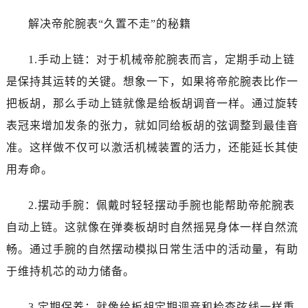
沈阳市沈河区中街路137号亨得利名表服务中心（品牌授权店）1层整层（需提前预约）
解决帝舵腕表“久置不走”的秘籍
沈阳市沈河区中街路83号亨得利名表服务中心（品牌授权店）1层整层（需提前预约）
乌鲁木齐市天山区红山路26号时代广场（CCMALL）C座17层17-B（需提前预约）
1.手动上链：对于机械帝舵腕表而言，定期手动上链
温州市鹿城区锦绣路1067号置信广场10层1015室（需提前预约）
是保持其运转的关键。想象一下，如果将帝舵腕表比作一
哈尔滨市道里区友谊西路600号富力中心T2座写字楼29层03室（需提前预约）
大连市中山区人民路15号国际金融大厦7层G室（需提前预约）
把板胡，那么手动上链就像是给板胡调音一样。通过旋转
佛山市禅城区季华五路57号万科金融中心C座12层1205室（需提前预约）
表冠来增加发条的张力，就如同给板胡的弦调整到最佳音
东莞市东城街道鸿福东路1号民盈国贸中心T1写字楼9层907室（需提前预约）
准。这样做不仅可以激活机械装置的活力，还能延长其使
无锡市梁溪区人民中路139号恒隆广场写字楼1座11层1104室（需提前预约）
用寿命。
南通市崇川区工农路57号圆融广场写字楼16层1603室（需提前预约）
苏州市苏州工业园区星港街199号苏州中心办公楼C座22层08室（需提前预约）
2.摆动手腕：佩戴时轻轻摆动手腕也能帮助帝舵腕表
武汉市江汉区解放大道686号世界贸易大厦38层09室（需提前预约）
自动上链。这就像在弹奏板胡时自然摇晃身体一样自然流
南宁市青秀区金湖路59号地王大厦12楼1224室（需提前预约）
畅。通过手腕的自然摆动模拟日常生活中的活动量，有助
合肥市蜀山区潜山路111号万象城华润大厦B座12楼03室（需提前预约）
于维持机芯的动力储备。
泉州市丰泽区宝洲路729号浦西万达中心写字楼A座7楼709室（需提前预约）
青岛市南区山东路6号华润大厦B座22层04室（需提前预约）
3.定期保养：就像给板胡定期调音和检查弦线一样重