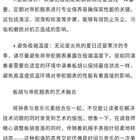
烟台市芝罘区胜利路139号万达金融中心A座907室（需提前预约）
要，定期对帝舵腕表进行专业保养是确保其性能的关键。
长春市朝阳区西安大路727号中银大厦A座(旺进大厦)18层09室（需提前预约）
这包括清洁、润滑和校准等步骤，能够有效防止灰尘、污
贵阳市南明区都司高架桥路33号亨特国际金融中心14楼14D（需提前预约）
昆明市盘龙区北京路928号同德昆明广场写字楼10层06室（需提前预约）
垢和磨损对机芯造成的影响。
石家庄市长安区中山东路39号勒泰中心写字楼B座13层07室（需提前预约）
4.避免极端温度：无论是炎热的夏日还是寒冷的冬
西安市碑林区南关正街88号华侨城长安国际中心E座6楼10室（需提前预约）
海口市龙华区金贸东路5号海口华润大厦B座17层1707室（需提前预约）
季，请尽量避免将帝舵腕表暴露在极端温度下。就如同演
唐山市路南区新华东道100号万达广场写字楼A座10层1002室（需提前预约）
奏者需要在适宜的环境中演奏板胡以保持最佳状态一样，
台州市椒江区东海大道1800号腾达中心东1幢20楼2002室（需提前预约）
避免高温或低温环境对帝舵腕表的性能有着直接的影响。
内蒙古自治区呼和浩特市玉泉区大学西街70号华润万象城写字楼（鄂尔多斯大厦）23层2326室（需提前预约）
甘肃省兰州市七里河区西津西路16号兰州中心写字楼21层2102室（需提前预约）
板胡与帝舵腕表的艺术融合
黑龙江省大庆市萨尔图区会战大街帝舵售后服务中心（需提前预约）
黑龙江省鹤岗市向阳区红军路帝舵售后服务中心（需提前预约）
将钟表与音乐元素结合在一起，不仅能让读者在解决
黑龙江省黑河市爱辉区中央街帝舵售后服务中心（需提前预约）
技术问题的同时享受到艺术的愉悦。想象一下，在调音师
黑龙江省鸡西市鸡冠区红军路帝舵售后服务中心（需提前预约）
精心调整板胡音准的同时，伴随着机械手表指针轻柔地转
黑龙江省佳木斯市向阳区长安路帝舵售后服务中心（需提前预约）
动声——这种和谐的声音交织仿佛是时间与音乐的一次美