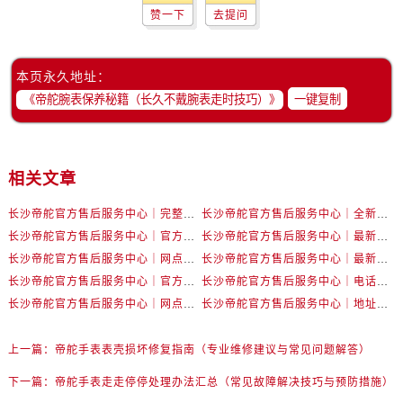
辽宁省本溪市平山区胜利路帝舵售后服务中心（需提前预约）
赞一下
去提问
辽宁省朝阳市双塔区新华路帝舵售后服务中心（需提前预约）
辽宁省丹东市振兴区七经街帝舵售后服务中心（需提前预约）
本页永久地址：
辽宁省抚顺市新抚区东一路帝舵售后服务中心（需提前预约）
一键复制
辽宁省阜新市海州区解放大街帝舵售后服务中心（需提前预约）
辽宁省葫芦岛市连山区中央路帝舵售后服务中心（需提前预约）
辽宁省锦州市古塔区中央大街帝舵售后服务中心（需提前预约）
相关文章
辽宁省辽阳市白塔区新运大街帝舵售后服务中心（需提前预约）
辽宁省盘锦市兴隆台区石油大街帝舵售后服务中心（需提前预约）
长沙帝舵官方售后服务中心｜完整官方电话和网点地址权威信息公示（2026年7月最新）
长沙帝舵官方售后服务中心｜全新电话和门店地址权威信息公示（2026年7月最新）
辽宁省铁岭市银州区南马路帝舵售后服务中心（需提前预约）
长沙帝舵官方售后服务中心｜官方电话和网点地址权威信息公示（2026年7月最新）
长沙帝舵官方售后服务中心｜最新电话和维修地址权威信息公示（2026年7月最新）
辽宁省营口市站前区市府路与渤海大街交叉口帝舵售后服务中心（需提前预约）
长沙帝舵官方售后服务中心｜网点地址及官方热线权威信息公示（2026年7月最新）
长沙帝舵官方售后服务中心｜最新地址及售后电话权威信息公示（2026年7月最新）
长沙帝舵官方售后服务中心｜官方地址及联系电话权威信息公示（2026年7月最新）
长沙帝舵官方售后服务中心｜电话和完整地址权威信息公示（2026年7月最新）
辽宁省沈阳市沈河区中街路137号亨得利名表维修授权店1楼帝舵售后服务中心（需提前预约）
长沙帝舵官方售后服务中心｜网点地址和官方电话权威信息公示（2026年7月最新）
长沙帝舵官方售后服务中心｜地址及官方联系电话权威信息公示（2026年7月最新）
辽宁省沈阳市沈河区中街路83号亨得利名表维修授权店1楼帝舵售后服务中心（需提前预约）
北京市朝阳区建国门外大街甲6号华熙国际中心D座11层1102室帝舵售后服务中心（需提前预约）
上一篇：
帝舵手表表壳损坏修复指南（专业维修建议与常见问题解答）
北京市东城区东长安街1号王府井东方广场W3座6层602室帝舵售后服务中心（需提前预约）
下一篇：
帝舵手表走走停停处理办法汇总（常见故障解决技巧与预防措施）
河北省保定市竞秀区朝阳北大街北国先天下帝舵售后服务中心（需提前预约）