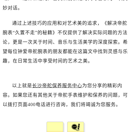
黑龙江省牡丹江市东安区太平路帝舵售后服务中心（需提前预约）
妙对话。
黑龙江省七台河市桃山区大同街帝舵售后服务中心（需提前预约）
黑龙江省齐齐哈尔市龙沙区龙华路帝舵售后服务中心（需提前预约）
通过上述技巧的应用和对艺术美的追求，《解决帝舵
黑龙江省双鸭山市尖山区新兴大街帝舵售后服务中心（需提前预约）
腕表“久置不走”的秘籍》不仅提供了解决实际问题的方法
黑龙江省绥化市北林区新华街与康庄路交叉口帝舵售后服务中心（需提前预约）
论，更是一次关于时间、音乐与生活美学的深度探索。希
黑龙江省伊春市伊美区通河路帝舵售后服务中心（需提前预约）
望每位钟爱帝舵腕表的朋友都能在这篇文中找到灵感与乐
吉林省白城市洮北区明仁南街帝舵售后服务中心（需提前预约）
吉林省白山市浑江区浑江大街帝舵售后服务中心（需提前预约）
趣，在日常生活中享受时间的艺术之美。
吉林省吉林市船营区河南街帝舵售后服务中心（需提前预约）
吉林省辽源市龙山区人民大街帝舵售后服务中心（需提前预约）
吉林省梅河口市新华街道梅河大街帝舵售后服务中心（需提前预约）
以上就是
长沙帝舵保养服务中心
为您分享的精彩内
吉林省四平市铁东区紫气大路与南九经街交汇处帝舵售后服务中心（需提前预约）
容。如果您还有其他关于帝舵手表维护和保养的问题，可
吉林省松原市宁江区五环大街帝舵售后服务中心（需提前预约）
以拨打页面400电话进行咨询，我们将竭诚为您服务。
吉林省通化市东昌区环通乡江南大街帝舵售后服务中心（需提前预约）
吉林省延边市延吉市解放路帝舵售后服务中心（需提前预约）
辽宁省鞍山市铁东区站前街帝舵售后服务中心（需提前预约）