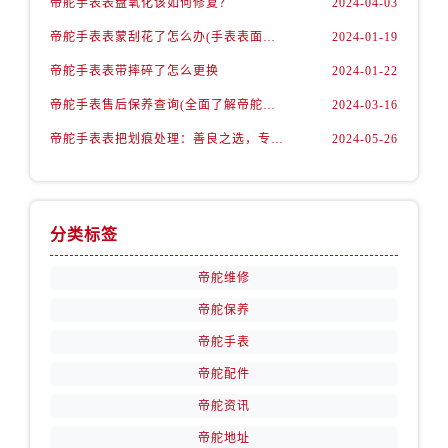
帝舵手表表盘氧化该如何修复？
2024-04-03
山西省朔州市朔城区怡西路与鄯阳西街交汇处帝舵售后服务中心（需提前预约）
山西省忻州市忻府区和平东街与七一南路交叉口帝舵售后服务中心（需提前预约）
帝舵手表表蒙刮花了怎么办(手表表面刮花怎么处理)
2024-01-19
山西省阳泉市郊区平阳东街与新城大道交叉口帝舵售后服务中心（需提前预约）
帝舵手表表带摔碎了怎么更换
2024-01-22
山西省运城市盐湖区河东街帝舵售后服务中心（需提前预约）
帝舵手表售后保养查询(全面了解帝舵手表售后保养流程及费用)
2024-03-16
山西省长治市潞州区英雄中路帝舵售后服务中心（需提前预约）
帝舵手表表把划痕处理：善良之选，专业修复
2024-05-26
山西省太原市迎泽区迎泽街道解放路15号亨得利名表维修授权店3楼帝舵售后服务中心（需提前预约）
天津市和平区赤峰道136号天津国际金融中心26层2603室帝舵售后服务中心（需提前预约）
安徽省安庆市迎江区人民路帝舵售后服务中心（需提前预约）
安徽省蚌埠市蚌山区淮河路帝舵售后服务中心（需提前预约）
分类标签
安徽省亳州市谯城区魏武大道帝舵售后服务中心（需提前预约）
帝舵维修
安徽省池州市贵池区长江路帝舵售后服务中心（需提前预约）
帝舵保养
安徽省滁州市琅琊区南谯北路帝舵售后服务中心（需提前预约）
帝舵手表
安徽省阜阳市颍州区颍州北路帝舵售后服务中心（需提前预约）
安徽省淮北市相山区淮海路帝舵售后服务中心（需提前预约）
帝舵配件
安徽省淮南市田家庵区国庆中路帝舵售后服务中心（需提前预约）
帝舵资讯
安徽省黄山市屯溪区黄山西路帝舵售后服务中心（需提前预约）
帝舵地址