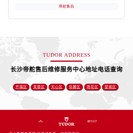
安徽省六安市金安区解放中路帝舵售后服务中心（需提前预约）
帝舵售后
安徽省马鞍山市雨山区湖南西路帝舵售后服务中心（需提前预约）
安徽省宿州市埇桥区人民中路帝舵售后服务中心（需提前预约）
安徽省铜陵市铜官区石城大道帝舵售后服务中心（需提前预约）
安徽省芜湖市镜湖区中山路步行街帝舵售后服务中心（需提前预约）
安徽省宣城市宣州区叠嶂西路帝舵售后服务中心（需提前预约）
福建省龙岩市新罗区九一南路帝舵售后服务中心（需提前预约）
TUDOR ADDRESS
福建省南平市建阳区人民西路帝舵售后服务中心（需提前预约）
长沙帝舵售后维修服务中心地址电话查询
福建省宁德市蕉城区天湖东路帝舵售后服务中心（需提前预约）
福建省莆田市城厢区霞林街道荔华东大道帝舵售后服务中心（需提前预约）
福建省三明市三元区东乾二路帝舵售后服务中心（需提前预约）
开福区
芙蓉区
天心区
岳麓区
雨花区
望城区
福建省漳州市龙文区步港路帝舵售后服务中心（需提前预约）
江苏省常州市新北区龙锦路1590号现代传媒中心5号楼10层1008室帝舵售后服务中心（需提前预约）
江苏省淮安市清江浦区淮海北路帝舵售后服务中心（需提前预约）
江苏省连云港市海州区通灌北路帝舵售后服务中心（需提前预约）
江苏省南京市秦淮区中山南路1号南京中心22层22-C1-C3室帝舵售后服务中心（需提前预约）