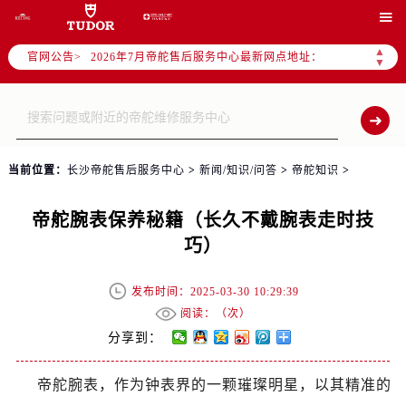
2026年7月帝舵全国官方售后客户服务热线：400-801-5381

帝舵官方全国统一服务热线400-801-5381，服务覆盖中国大陆、香港、澳门、台湾全部区域（非大陆需加拨“+86”）
▲
官网公告>
2026年7月帝舵售后服务中心最新网点地址：
▼
北京市东城区东长安街1号东方广场写字楼W3座6层602室（需提前预约）
北京市朝阳区建国门外大街甲6号华熙国际中心写字楼D座11层1102室（需提前预约）
天津市和平区赤峰道136号天津国际金融中心写字楼26层2603室（需提前预约）
上海市徐汇区虹桥路3号港汇中心写字楼2座37层3705室（需提前预约）
当前位置：
长沙帝舵售后服务中心
>
新闻/知识/问答
>
帝舵知识
>
上海市黄浦区南京东路299号宏伊国际广场写字楼8层806室（需提前预约）
南京市秦淮区中山南路1号（新街口）南京中心写字楼22层C1-1室（需提前预约）
帝舵腕表保养秘籍（长久不戴腕表走时技
常州市新北区龙锦路1590号现代传媒中心写字楼5号楼10层1008室（需提前预约）
巧）
徐州市鼓楼区淮海东路29号苏宁广场IFC国际金融中心写字楼35层3508室（需提前预约）
扬州市邗江区国展路29号星耀天地写字楼1号楼18层1803室（需提前预约）
发布时间：2025-03-30 10:29:39
盐城市盐都区世纪大道5号盐城金融城写字楼1号楼16层1604室（需提前预约）
阅读：（
次）
泰州市海陵区永定东路399号置地商务中心东塔写字楼（华润万象城）17层1706室（需提前预约）
分享到：
宁波市江北区大闸南路500号来福士广场办公楼20层2009室（需提前预约）
帝舵腕表，作为钟表界的一颗璀璨明星，以其精准的
杭州市上城区钱江路1366号华润大厦写字楼A座5层503-5室（需提前预约）