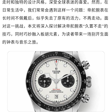
走时和独特的设计风格，深受全球表迷的喜爱。然而，在
金华市金东区东市南街777号金华万达广场写字楼4号楼22层2209室（需提前预约）
绍兴市越城区胜利东路379号世茂天际中心写字楼8层805室（需提前预约）
日常生活中，我们常常会遇到这样一个问题：帝舵腕表在
嘉兴市南湖区广益路705号嘉兴世界贸易中心写字楼A座13层1304室（需提前预约）
长时间不佩戴后，似乎失去了原有的活力，不再走动。面
南昌市红谷滩新区红谷中大道998号绿地双子塔（中央广场）A1座办公楼14层07室（需提前预约）
对这一挑战，本文将深入探讨解决帝舵腕表“久置不走”的
济南市历下区经十路11111号华润中心写字楼（万象城）15层1508室（需提前预约）
技巧，同时巧妙融入板胡元素，为读者带来一场别开生面
广州市天河区天河路230号万菱汇国际中心写字楼A塔7层704室（需提前预约）
的钟表与音乐之旅。
广州市越秀区环市东路371-375号世界贸易中心大厦南塔写字楼15层07室（需提前预约）
深圳市罗湖区深南东路5001号华润大厦写字楼17层1701室（需提前预约）
惠州市惠城区江北文昌一路7号华贸大厦写字楼1座30层05室（需提前预约）
厦门市思明区湖滨东路95号华润大厦写字楼B座11层1104室（需提前预约）
福州市鼓楼区五四路128-1号恒力城写字楼15层03室（需提前预约）
成都市锦江区人民东路6号SAC东原中心写字楼24层2406B室（需提前预约）
重庆市江北区观音桥步行街2号融恒时代广场写字楼9层902室（需提前预约）
长沙市芙蓉区定王台街道建湘路393号世茂环球金融中心写字楼（芙蓉广场）10层13室（需提前预约）
郑州市二七区铭功路10号华润大厦写字楼29层2905室（需提前预约）
太原市迎泽区解放路15号亨得利名表服务中心（品牌授权店）3层整层（需提前预约）