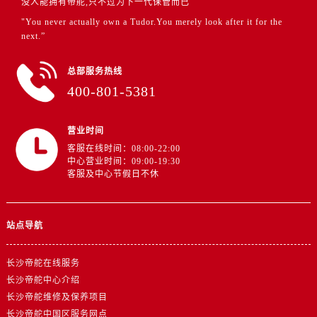
没人能拥有帝舵,只不过为下一代保管而已
江苏省宿迁市宿城区西湖路帝舵售后服务中心（需提前预约）
"You never actually own a Tudor.You merely look after it for the
江苏省泰州市海陵区永定东路399号置地商务中心东塔（华润万象城）17层1706室帝舵售后服务中心（需提前预约）
next.”
江苏省徐州市鼓楼区淮海东路29号苏宁广场IFC国际金融中心35层3508室帝舵售后服务中心（需提前预约）
江苏省盐城市盐都区世纪大道5号盐城金融城写字楼1号楼16层1604室帝舵售后服务中心（需提前预约）
总部服务热线
江苏省扬州市邗江区国展路29号星耀天地写字楼1号楼18层1803室帝舵售后服务中心（需提前预约）
400-801-5381
江苏省镇江市京口区中山东路帝舵售后服务中心（需提前预约）
江西省抚州市临川区赣东大道帝舵售后服务中心（需提前预约）
营业时间
江西省赣州市章贡区文清路帝舵售后服务中心（需提前预约）
客服在线时间：08:00-22:00
中心营业时间：09:00-19:30
江西省吉安市吉州区井冈山大道帝舵售后服务中心（需提前预约）
客服及中心节假日不休
江西省景德镇市珠山区珠山中路帝舵售后服务中心（需提前预约）
江西省九江市浔阳区浔阳路帝舵售后服务中心（需提前预约）
江西省南昌市红谷滩新区红谷中大道998号绿地双子塔（中央广场）A1座办公楼14层1407室帝舵售后服务中心（需提前预约）
站点导航
江西省萍乡市安源区萍安北大道与康庄路交叉口帝舵售后服务中心（需提前预约）
江西省上饶市信州区滨江西路帝舵售后服务中心（需提前预约）
长沙帝舵在线服务
长沙帝舵中心介绍
江西省新余市渝水区北湖西路帝舵售后服务中心（需提前预约）
长沙帝舵维修及保养项目
江西省宜春市袁州区中山中路帝舵售后服务中心（需提前预约）
长沙帝舵中国区服务网点