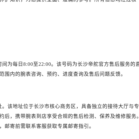
写字楼A座5层503-5室（需提前预约）
广场写字楼4号楼22层2209室（需提前预约）
际中心写字楼8层805室（需提前预约）
易中心写字楼A座13层1304室（需提前预约）
绿地双子塔（中央广场）A1座办公楼14层07室（需提前预约）
心写字楼（万象城）15层1508室（需提前预约）
际中心写字楼A塔7层704室（需提前预约）
服在线时间为每日8:00至22:00。该号码为长沙帝舵官方售后服务的
世界贸易中心大厦南塔写字楼15层07室（需提前预约）
范围内的腕表咨询、预约、进度查询及售后问题反馈。
厦写字楼17层1701室（需提前预约）
厦写字楼1座30层05室（需提前预约）
字楼B座11层1104室（需提前预约）
写字楼15层03室（需提前预约）
新址。该地址位于长沙市核心商务区，具备独立的接待大厅与
心写字楼24层2406B室（需提前预约）
1提前预约后，携带腕表到店享受合规的售后检测、保养及维修服务
代广场写字楼9层902室（需提前预约）
，邮寄前需联系客服获取专属邮寄指引。
号世茂环球金融中心写字楼（芙蓉广场）10层13室（需提前预约
楼29层2905室（需提前预约）