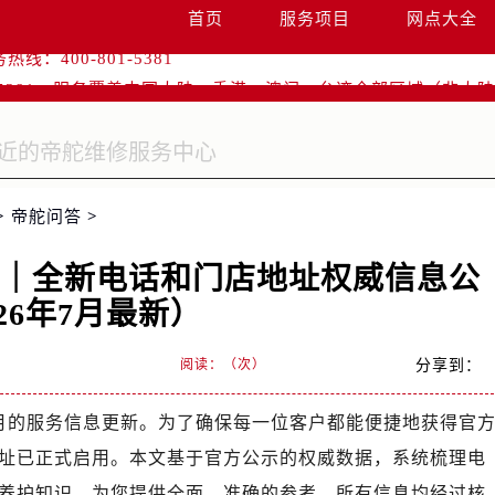
首页
服务项目
网点大全
优化升级公告
：400-801-5381
1-5381，服务覆盖中国大陆、香港、澳门、台湾全部区域（非大陆需
点地址：
字楼W3座6层602室（需提前预约）
国际中心写字楼D座11层1102室（需提前预约）
融中心写字楼26层2603室（需提前预约）
>
帝舵问答
>
2座37层3705室（需提前预约）
心｜全新电话和门店地址权威信息公
际广场写字楼8层806室（需提前预约）
南京中心写字楼22层C1-1室（需提前预约）
26年7月最新）
中心写字楼5号楼10层1008室（需提前预约）
阅读：（
次）
分享到：
FC国际金融中心写字楼35层3508室（需提前预约）
楼1号楼18层1803室（需提前预约）
7月的服务信息更新。为了确保每一位客户都能便捷地获得官
字楼1号楼16层1604室（需提前预约）
址已正式启用。本文基于官方公示的权威数据，系统梳理电
务中心东塔写字楼（华润万象城）17层1706室（需提前预约）
场办公楼20层2009室（需提前预约）
养护知识，为您提供全面、准确的参考。所有信息均经过核