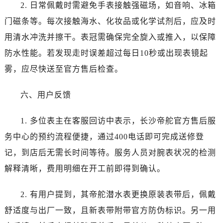
四川省达州市通川区中心广场、老车坝帝舵售后服务中心（需提前预约）
2. 日常佩戴时需避免手表接触强磁场，如音响、冰箱
四川省德阳市旌阳区长江西路、南街帝舵售后服务中心（需提前预约）
门磁条等。每次接触海水、化妆品或化学试剂后，应及时
四川省甘孜州市康定市情歌广场、箭炉街帝舵售后服务中心（需提前预约）
用清水冲洗并擦干。表冠需确保完全旋入或推入，以保障
四川省广安市广安区建安南路帝舵售后服务中心（需提前预约）
防水性能。若发现走时误差超过每日10秒或出现表镜起
四川省广元市利州区老城南北街、东大街帝舵售后服务中心（需提前预约）
雾，应尽快送至官方售后检查。
四川省乐山市市中区嘉定中路帝舵售后服务中心（需提前预约）
四川省凉山州市西昌市大巷口下街帝舵售后服务中心（需提前预约）
六、用户反馈
四川省泸州市江阳区治平路帝舵售后服务中心（需提前预约）
四川省眉山市东坡区三苏路帝舵售后服务中心（需提前预约）
1. 多位表主在客服回访中表示，长沙帝舵官方售后服
四川省绵阳市涪城区翠花街帝舵售后服务中心（需提前预约）
务中心的预约流程便捷，通过400电话即可完成送修登
四川省南充市高坪区江东大道帝舵售后服务中心（需提前预约）
记，到店后无需长时间等待。服务人员对腕表状况的检测
四川省内江市东兴区汉安大道帝舵售后服务中心（需提前预约）
解释清晰，费用明细在开工前即得到确认。
四川省攀枝花市东区三线大道北段帝舵售后服务中心（需提前预约）
四川省遂宁市船山区香林南路帝舵售后服务中心（需提前预约）
2. 有用户提到，其帝舵潜水表更换原装表带后，佩戴
四川省雅安市雨城区熊猫大道帝舵售后服务中心（需提前预约）
舒适度与出厂一致，且新表带附带官方防伪标识。另一用
四川省宜宾市翠屏区长翠路帝舵售后服务中心（需提前预约）