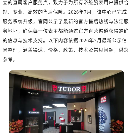
立的直属客户服务点，致力于为所有帝舵腕表用户提供合
济南市历下区经十路11111号华润中心写字楼（万象城）15层1508室（需提前预约）
广州市天河区天河路230号万菱汇国际中心写字楼A塔7层704室（需提前预约）
规、专业、高效的售后保障。2026年7月，该中心已完成
广州市越秀区环市东路371-375号世界贸易中心大厦南塔写字楼15层07室（需提前预约）
服务系统升级，官网公示了最新的官方售后热线与法定服
深圳市罗湖区深南东路5001号华润大厦写字楼17层1701室（需提前预约）
务地址，确保每一位表主都能通过官方直营渠道获得准确
惠州市惠城区江北文昌一路7号华贸大厦写字楼1座30层05室（需提前预约）
的信息与技术支持。以下内容依据2026年7月最新公示信
厦门市思明区湖滨东路95号华润大厦写字楼B座11层1104室（需提前预约）
息整理，涵盖渠道、价格、政策、技术及常见问题，供您
福州市鼓楼区五四路128-1号恒力城写字楼15层03室（需提前预约）
参考。
成都市锦江区人民东路6号SAC东原中心写字楼24层2406B室（需提前预约）
重庆市江北区观音桥步行街2号融恒时代广场写字楼9层902室（需提前预约）
长沙市芙蓉区定王台街道建湘路393号世茂环球金融中心写字楼（芙蓉广场）10层13室（需提前预约）
郑州市二七区铭功路10号华润大厦写字楼29层2905室（需提前预约）
太原市迎泽区解放路15号亨得利名表服务中心（品牌授权店）3层整层（需提前预约）
沈阳市沈河区中街路137号亨得利名表服务中心（品牌授权店）1层整层（需提前预约）
沈阳市沈河区中街路83号亨得利名表服务中心（品牌授权店）1层整层（需提前预约）
乌鲁木齐市天山区红山路26号时代广场（CCMALL）C座17层17-B（需提前预约）
温州市鹿城区锦绣路1067号置信广场10层1015室（需提前预约）