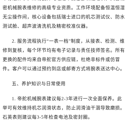
新疆维吾尔自治区图木舒克市图木舒克市中兴街帝舵售后服务中心（需提前预约）
密机械腕表维修的高级专业资质。工作环境配备恒温恒湿
新疆维吾尔自治区吐鲁番市高昌区文化中路文化中路帝舵售后服务中心（需提前预约）
无尘操作间，核心设备包括瑞士进口的机芯测试仪、防水
新疆维吾尔自治区乌苏市乌鲁木齐北路帝舵售后服务中心（需提前预约）
测试舱、超声波清洗机及精密校准仪器。
新疆维吾尔自治区五家渠市长征西街帝舵售后服务中心（需提前预约）
新疆维吾尔自治区新星市东风路帝舵售后服务中心（需提前预约）
2. 服务流程执行“一表一档”制度，从接表、检测、维
新疆维吾尔自治区伊宁市解放西路帝舵售后服务中心（需提前预约）
修到复核，每个环节均有电子记录与责任技师签名。所有
贵州省安顺市西秀区中华南路帝舵售后服务中心（需提前预约）
贵州省毕节市七星关区松山路帝舵售后服务中心（需提前预约）
更换的配件均来自帝舵官方供应链，杜绝非标件或仿冒
贵州省六盘水市钟山区钟山大道帝舵售后服务中心（需提前预约）
件。客户可以通过预约到店或邮寄方式将腕表送达中心。
贵州省黔东南苗族侗族自治州凯里市北京西路帝舵售后服务中心（需提前预约）
贵州省黔西南布依族苗族自治州兴义市大道与桔香路交汇处帝舵售后服务中心（需提前预约）
五、养护知识与日常使用
贵州省铜仁市碧江区民主路帝舵售后服务中心（需提前预约）
1. 帝舵机械腕表建议每2-3年进行一次全面保养。此
贵州省遵义市红花岗区共青大道与嵩山路交叉口帝舵售后服务中心（需提前预约）
四川省阿坝州市马尔康市团结街帝舵售后服务中心（需提前预约）
举可有效维持机芯润滑状态，防止润滑油干涸导致磨损。
四川省巴中市巴州区江北大道帝舵售后服务中心（需提前预约）
石英表则建议每3-5年检查电池及密封圈。
四川省成都市锦江区人民东路6号SAC东原中心24层2406B室帝舵售后服务中心（需提前预约）