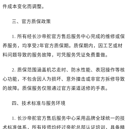
新疆维吾尔自治区哈密市伊州区建国北路帝舵售后服务中心（需提前预约）
件成本变化而调整。
新疆维吾尔自治区和田市和田市北京西路帝舵售后服务中心（需提前预约）
新疆维吾尔自治区胡杨河市胡杨河市胡杨路帝舵售后服务中心（需提前预约）
三、官方质保政策
新疆维吾尔自治区霍尔果斯市亚欧北路帝舵售后服务中心（需提前预约）
新疆维吾尔自治区喀什市解放北路帝舵售后服务中心（需提前预约）
1. 所有经长沙帝舵官方售后服务中心完成的维修或保
新疆维吾尔自治区可克达拉市幸福路帝舵售后服务中心（需提前预约）
养服务，均享受2年官方质保期。质保期内，因工艺或材
新疆维吾尔自治区克拉玛依市克拉玛依区友谊路帝舵售后服务中心（需提前预约）
料问题导致的服务故障，可凭服务凭证免费重做。
新疆维吾尔自治区库车市库车市文化东路帝舵售后服务中心（需提前预约）
新疆维吾尔自治区库尔勒市库尔勒市人民东路帝舵售后服务中心（需提前预约）
2. 质保范围涵盖机芯走时、防水性能、表冠操作等核
新疆维吾尔自治区奎屯市团结西街帝舵售后服务中心（需提前预约）
心功能，不包含因人为损坏、意外撞击或非官方拆修导致
新疆维吾尔自治区昆玉市昆泉街帝舵售后服务中心（需提前预约）
的故障。质保服务仅限通过官方渠道送修的手表。
新疆维吾尔自治区沙湾市三道河子镇世纪大道南路帝舵售后服务中心（需提前预约）
新疆维吾尔自治区石河子市北二路帝舵售后服务中心（需提前预约）
四、技术标准与服务环境
新疆维吾尔自治区双河市光明路帝舵售后服务中心（需提前预约）
新疆维吾尔自治区塔城市塔城地区闻琴路帝舵售后服务中心（需提前预约）
1. 长沙帝舵官方售后服务中心采用品牌全球统一的技
新疆维吾尔自治区铁门关市兴疆路帝舵售后服务中心（需提前预约）
术标准体系，所有技师均经过帝舵总部认证培训，具备精