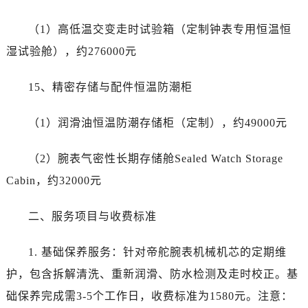
宁夏回族自治区固原市原州区文化街帝舵售后服务中心（需提前预约）
宁夏回族自治区石嘴山市大武口区贺兰山路帝舵售后服务中心（需提前预约）
（1）高低温交变走时试验箱（定制钟表专用恒温恒
宁夏回族自治区吴忠市利通区开元大道帝舵售后服务中心（需提前预约）
湿试验舱），约276000元
宁夏回族自治区银川市兴庆区新华东路97号新百中心C馆一层C1-18号商铺帝舵售后服务中心（需提前预约）
宁夏回族自治区中卫市沙坡头区鼓楼东街帝舵售后服务中心（需提前预约）
15、精密存储与配件恒温防潮柜
青海省果洛藏族自治州玛沁县团结路帝舵售后服务中心（需提前预约）
青海省海北藏族自治州海晏县将军路帝舵售后服务中心（需提前预约）
（1）润滑油恒温防潮存储柜（定制），约49000元
青海省海东市乐都区滨河路帝舵售后服务中心（需提前预约）
（2）腕表气密性长期存储舱Sealed Watch Storage
青海省海南藏族自治州共和县青海湖大街帝舵售后服务中心（需提前预约）
青海省海西蒙古族藏族自治州德令哈市柴达木路帝舵售后服务中心（需提前预约）
Cabin，约32000元
青海省黄南藏族自治州同仁市德合隆路帝舵售后服务中心（需提前预约）
二、服务项目与收费标准
青海省西宁市城西区海湖新区西关大道帝舵售后服务中心（需提前预约）
青海省玉树藏族自治州结古镇胜利路帝舵售后服务中心（需提前预约）
1. 基础保养服务：针对帝舵腕表机械机芯的定期维
陕西省安康市汉滨区金州路帝舵售后服务中心（需提前预约）
护，包含拆解清洗、重新润滑、防水检测及走时校正。基
陕西省宝鸡市渭滨区经二路帝舵售后服务中心（需提前预约）
陕西省汉中市汉台区北大街帝舵售后服务中心（需提前预约）
础保养完成需3-5个工作日，收费标准为1580元。注意：