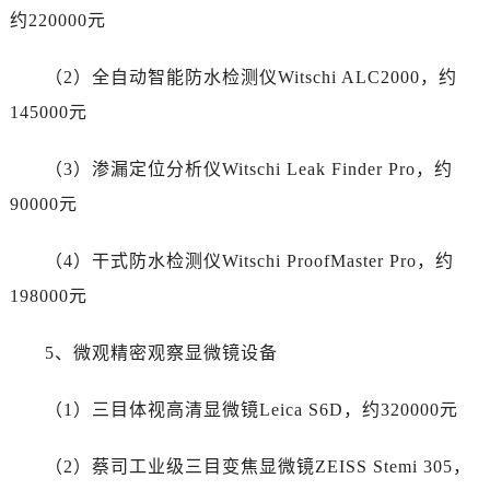
浙江省宁波市江北区大闸南路500号来福士广场办公楼20层2009室帝舵售后服务中心（需提前预约）
约220000元
浙江省衢州市柯城区上街帝舵售后服务中心（需提前预约）
浙江省绍兴市越城区胜利东路379号世茂天际中心写字楼8层805室帝舵售后服务中心（需提前预约）
（2）全自动智能防水检测仪Witschi ALC2000，约
浙江省舟山市定海区解放东路帝舵售后服务中心（需提前预约）
145000元
澳门特别行政区大堂区议事亭前地（新马路）帝舵售后服务中心（需提前预约）
澳门特别行政区风顺堂区南湾大马路帝舵售后服务中心（需提前预约）
（3）渗漏定位分析仪Witschi Leak Finder Pro，约
澳门特别行政区花地玛堂区关闸广场帝舵售后服务中心（需提前预约）
90000元
澳门特别行政区花王堂区大三巴商圈帝舵售后服务中心（需提前预约）
澳门特别行政区嘉模堂区官也街帝舵售后服务中心（需提前预约）
（4）干式防水检测仪Witschi ProofMaster Pro，约
澳门省路氹城市金光大道帝舵售后服务中心（需提前预约）
198000元
澳门特别行政区望德堂区塔石广场帝舵售后服务中心（需提前预约）
福建省福州市鼓楼区五四路128-1号恒力城写字楼15层03室帝舵售后服务中心（需提前预约）
5、微观精密观察显微镜设备
福建省厦门市思明区湖滨东路95号万象城华润大厦B座11层1104室帝舵售后服务中心（需提前预约）
广东省潮州市潮安区新风路与潮汕路交汇处帝舵售后服务中心（需提前预约）
（1）三目体视高清显微镜Leica S6D，约320000元
广东省广州市天河区天河路230号万菱汇国际中心A塔7层704室帝舵售后服务中心（需提前预约）
（2）蔡司工业级三目变焦显微镜ZEISS Stemi 305，
广东省广州市越秀区环市东路371-375号世界贸易中心大厦南塔15层1507室帝舵售后服务中心（需提前预约）