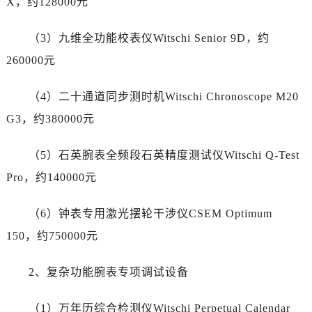
X，约128000元
江苏省扬州市邗江区国展路29号星耀天地写字楼1号楼18层1803室帝舵售后服务中心（需提前预约）
江苏省镇江市京口区中山东路帝舵售后服务中心（需提前预约）
（3）九维全功能校表仪Witschi Senior 9D，约
江西省抚州市临川区赣东大道帝舵售后服务中心（需提前预约）
260000元
江西省赣州市章贡区文清路帝舵售后服务中心（需提前预约）
江西省吉安市吉州区井冈山大道帝舵售后服务中心（需提前预约）
（4）二十通道同步测时机Witschi Chronoscope M20
江西省景德镇市珠山区珠山中路帝舵售后服务中心（需提前预约）
G3，约380000元
江西省九江市浔阳区浔阳路帝舵售后服务中心（需提前预约）
江西省南昌市红谷滩新区红谷中大道998号绿地双子塔（中央广场）A1座办公楼14层1407室帝舵售后服务中心（需提前预约）
（5）石英腕表全频段石英精度测试仪Witschi Q-Test
江西省萍乡市安源区萍安北大道与康庄路交叉口帝舵售后服务中心（需提前预约）
Pro，约140000元
江西省上饶市信州区滨江西路帝舵售后服务中心（需提前预约）
江西省新余市渝水区北湖西路帝舵售后服务中心（需提前预约）
（6）钟表专用激光摆轮干涉仪CSEM Optimum
江西省宜春市袁州区中山中路帝舵售后服务中心（需提前预约）
150，约750000元
江西省鹰潭市月湖区胜利东路帝舵售后服务中心（需提前预约）
山东省德州市德城区东风中路帝舵售后服务中心（需提前预约）
2、复杂功能腕表专项调试设备
山东省东营市东营区济南路帝舵售后服务中心（需提前预约）
山东省济南市历下区经十路11111号华润中心写字楼（万象城）15层1508室帝舵售后服务中心（需提前预约）
（1）万年历综合检测仪Witschi Perpetual Calendar