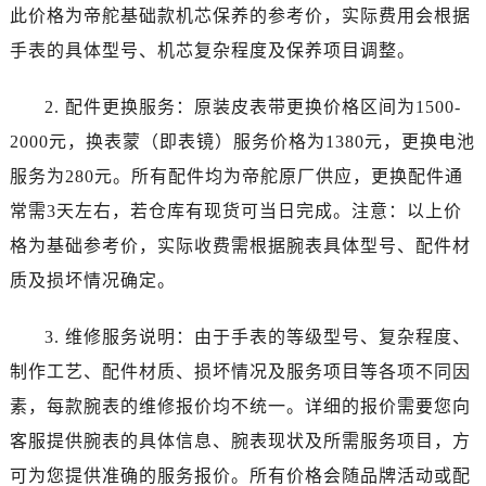
陕西省商洛市商州区州城街帝舵售后服务中心（需提前预约）
此价格为帝舵基础款机芯保养的参考价，实际费用会根据
陕西省铜川市王益区红旗街帝舵售后服务中心（需提前预约）
手表的具体型号、机芯复杂程度及保养项目调整。
陕西省渭南市临渭区东风大街帝舵售后服务中心（需提前预约）
陕西省咸阳市秦都区沣西新城统一西路与白马河路交汇处帝舵售后服务中心（需提前预约）
2. 配件更换服务：原装皮表带更换价格区间为1500-
陕西省延安市宝塔区中心街帝舵售后服务中心（需提前预约）
2000元，换表蒙（即表镜）服务价格为1380元，更换电池
陕西省榆林市榆阳区长兴路帝舵售后服务中心（需提前预约）
服务为280元。所有配件均为帝舵原厂供应，更换配件通
新疆维吾尔自治区阿克苏市东大街帝舵售后服务中心（需提前预约）
常需3天左右，若仓库有现货可当日完成。注意：以上价
新疆维吾尔自治区阿拉尔市胜利大道帝舵售后服务中心（需提前预约）
格为基础参考价，实际收费需根据腕表具体型号、配件材
新疆维吾尔自治区阿拉山口市友好路帝舵售后服务中心（需提前预约）
质及损坏情况确定。
新疆维吾尔自治区阿勒泰市解放路帝舵售后服务中心（需提前预约）
新疆维吾尔自治区阿图什市光明路帝舵售后服务中心（需提前预约）
3. 维修服务说明：由于手表的等级型号、复杂程度、
新疆维吾尔自治区白杨市军垦路帝舵售后服务中心（需提前预约）
制作工艺、配件材质、损坏情况及服务项目等各项不同因
新疆维吾尔自治区北屯市团结路帝舵售后服务中心（需提前预约）
新疆维吾尔自治区博乐市博乐市北京路帝舵售后服务中心（需提前预约）
素，每款腕表的维修报价均不统一。详细的报价需要您向
新疆维吾尔自治区昌吉市延安北路帝舵售后服务中心（需提前预约）
客服提供腕表的具体信息、腕表现状及所需服务项目，方
新疆维吾尔自治区阜康市博峰路帝舵售后服务中心（需提前预约）
可为您提供准确的服务报价。所有价格会随品牌活动或配