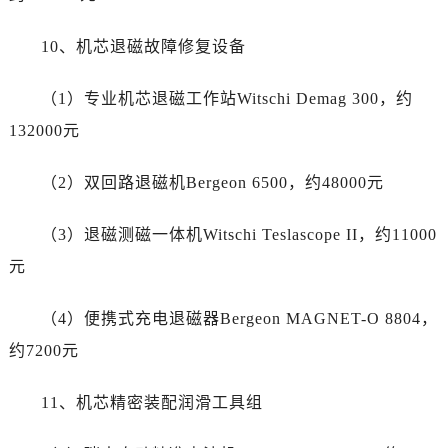
河南省平顶山市卫东区建设路帝舵售后服务中心（需提前预约）
河南省濮阳市大华龙区开州路绿城路交叉口帝舵售后服务中心（需提前预约）
10、机芯退磁故障修复设备
河南省三门峡市湖滨区和平路帝舵售后服务中心（需提前预约）
河南省商丘市梁园区神火大道帝舵售后服务中心（需提前预约）
（1）专业机芯退磁工作站Witschi Demag 300，约
河南省新乡市红旗区人民路帝舵售后服务中心（需提前预约）
132000元
河南省信阳市浉河区东方红大道帝舵售后服务中心（需提前预约）
河南省许昌市魏都区建安大道与八龙路交叉口帝舵售后服务中心（需提前预约）
（2）双回路退磁机Bergeon 6500，约48000元
河南省郑州市二七区民主路10号华润大厦29层2905室帝舵售后服务中心（需提前预约）
河南省周口市川汇区七一路帝舵售后服务中心（需提前预约）
（3）退磁测磁一体机Witschi Teslascope II，约11000
河南省驻马店市驿城区乐山大道与置地大道交叉口帝舵售后服务中心（需提前预约）
元
湖北省鄂州市鄂城区文星大道帝舵售后服务中心（需提前预约）
湖北省黄冈市黄州区赤壁大道帝舵售后服务中心（需提前预约）
（4）便携式充电退磁器Bergeon MAGNET-O 8804，
湖北省黄石市黄石港区武汉路帝舵售后服务中心（需提前预约）
约7200元
湖北省荆门市东宝中天街步行街帝舵售后服务中心（需提前预约）
湖北省荆州市荆州区荆中路帝舵售后服务中心（需提前预约）
11、机芯精密装配润滑工具组
湖北省十堰市茅箭区人民北路帝舵售后服务中心（需提前预约）