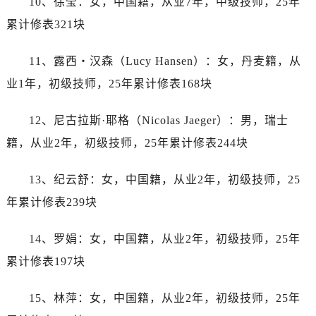
10、徐莹：女，中国籍，从业7年，中级技师，25年
内蒙古自治区鄂尔多斯市东胜区伊金霍洛街帝舵售后服务中心（需提前预约）
累计修表321块
内蒙古自治区呼伦贝尔市海拉尔区中央街帝舵售后服务中心（需提前预约）
内蒙古自治区通辽市科尔沁区明仁大街帝舵售后服务中心（需提前预约）
11、露西・汉森（Lucy Hansen）：女，丹麦籍，从
内蒙古自治区乌海市海勃湾区人民南路帝舵售后服务中心（需提前预约）
业1年，初级技师，25年累计修表168块
内蒙古自治区乌兰察布市集宁区恩和大街帝舵售后服务中心（需提前预约）
内蒙古自治区锡林郭勒盟市锡林浩特市光明街与额尔敦路交叉口帝舵售后服务中心（需提前预约）
12、尼古拉斯·耶格（Nicolas Jaeger）：男，瑞士
内蒙古自治区兴安盟市乌兰浩特市兴安大街帝舵售后服务中心（需提前预约）
籍，从业2年，初级技师，25年累计修表244块
山西省大同市平城区迎宾街帝舵售后服务中心（需提前预约）
山西省晋城市城区黄华街帝舵售后服务中心（需提前预约）
13、纪云舒：女，中国籍，从业2年，初级技师，25
山西省晋中市榆次区顺城街帝舵售后服务中心（需提前预约）
年累计修表239块
山西省临汾市尧都区解放路帝舵售后服务中心（需提前预约）
山西省吕梁市离石区永宁中路与建设街交叉口帝舵售后服务中心（需提前预约）
14、罗娟：女，中国籍，从业2年，初级技师，25年
山西省朔州市朔城区怡西路与鄯阳西街交汇处帝舵售后服务中心（需提前预约）
累计修表197块
山西省忻州市忻府区和平东街与七一南路交叉口帝舵售后服务中心（需提前预约）
山西省阳泉市郊区平阳东街与新城大道交叉口帝舵售后服务中心（需提前预约）
15、林萍：女，中国籍，从业2年，初级技师，25年
山西省运城市盐湖区河东街帝舵售后服务中心（需提前预约）