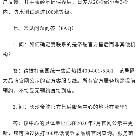
户反馈，其手表经基础保养后，日差从20秒缩小至3秒
四川省资阳市雁江区滨江大道一段与和平南路帝舵售后服务中心（需提前预约）
四川省自贡市自流井区华商北路帝舵售后服务中心（需提前预约）
内，防水测试通过100米等级。
西藏自治区阿里地区噶尔县北京西路帝舵售后服务中心（需提前预约）
七、常见问题问答（FAQ）
西藏自治区昌都市卡若区昌都西路帝舵售后服务中心（需提前预约）
西藏自治区拉萨市城关区北京中路帝舵售后服务中心（需提前预约）
1. 问：如何确定我联系的是帝舵官方售后而非其他机
西藏自治区林芝市巴宜区广东路帝舵售后服务中心（需提前预约）
构？
西藏自治区那曲市色尼区浙江西路帝舵售后服务中心（需提前预约）
西藏自治区日喀则市桑珠孜区上海中路帝舵售后服务中心（需提前预约）
答：请拨打全国统一售后热线400-801-5381，该号码
西藏自治区山南市乃东区湖北大道帝舵售后服务中心（需提前预约）
为品牌官网公示的官方客服专线。所有官方服务均需提前
云南省保山市隆阳区正阳路帝舵售后服务中心（需提前预约）
云南省楚雄彝族自治州楚雄市鹿城南路帝舵售后服务中心（需提前预约）
预约，不接受无预约直接到店。
云南省大理白族自治州大理市建设路帝舵售后服务中心（需提前预约）
2. 问：长沙帝舵官方售后服务中心的地址在哪里？
云南省德宏傣族景颇族自治州芒市团结大街帝舵售后服务中心（需提前预约）
云南省迪庆藏族自治州香格里拉市长征大道帝舵售后服务中心（需提前预约）
答：该中心的具体地址已在2026年7月官网公示中更
云南省红河哈尼族彝族自治州蒙自市天马路帝舵售后服务中心（需提前预约）
新，您可通过拨打400电话或登录品牌官网查询。服务范
云南省丽江市古城区七星街帝舵售后服务中心（需提前预约）