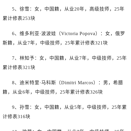
辽宁省阜新市海州区解放大街帝舵售后服务中心（需提前预约）
5、徐雪：女，中国籍，从业20年，高级技师，25年
辽宁省葫芦岛市连山区中央路帝舵售后服务中心（需提前预约）
累计修表253块
辽宁省锦州市古塔区中央大街帝舵售后服务中心（需提前预约）
辽宁省辽阳市白塔区新运大街帝舵售后服务中心（需提前预约）
6、维多利亚·波波娃（Victoria Popova）：女，俄罗
辽宁省盘锦市兴隆台区石油大街帝舵售后服务中心（需提前预约）
斯籍，从业7年，中级技师，25年累计修表321块
辽宁省铁岭市银州区南马路帝舵售后服务中心（需提前预约）
辽宁省营口市站前区市府路与渤海大街交叉口帝舵售后服务中心（需提前预约）
7、林知予：女，中国籍，从业7年，中级技师，25年
辽宁省沈阳市沈河区中街路137号亨得利名表维修授权店1楼帝舵售后服务中心（需提前预约）
累计修表321块
辽宁省沈阳市沈河区中街路83号亨得利名表维修授权店1楼帝舵售后服务中心（需提前预约）
北京市朝阳区建国门外大街甲6号华熙国际中心D座11层1102室帝舵售后服务中心（需提前预约）
8、迪米特里·马科斯（Dimitri Marcos）：男，希腊
北京市东城区东长安街1号王府井东方广场W3座6层602室帝舵售后服务中心（需提前预约）
籍，从业6年，中级技师，25年累计修表326块
河北省保定市竞秀区朝阳北大街北国先天下帝舵售后服务中心（需提前预约）
内蒙古自治区阿拉善盟市左旗土尔扈特大街帝舵售后服务中心（需提前预约）
9、孙雪：女，中国籍，从业5年，中级技师，25年累
内蒙古自治区巴彦淖尔市临河区新华街帝舵售后服务中心（需提前预约）
计修表316块
内蒙古自治区包头市青山区幸福路甲3号王府井百货名表维修帝舵售后服务中心（需提前预约）
内蒙古自治区赤峰市红山区哈达街帝舵售后服务中心（需提前预约）