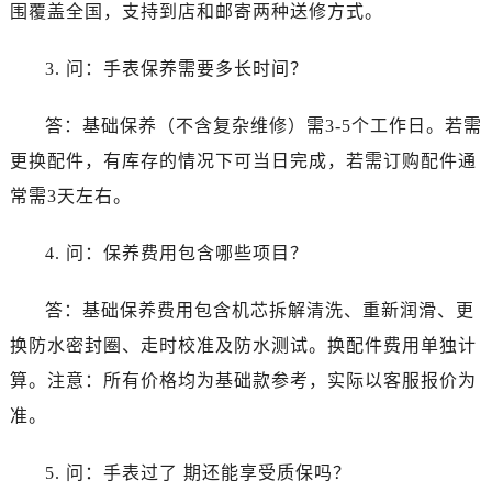
云南省临沧市临翔区世纪路帝舵售后服务中心（需提前预约）
围覆盖全国，支持到店和邮寄两种送修方式。
云南省怒江傈僳族自治州泸水市人民路帝舵售后服务中心（需提前预约）
3. 问：手表保养需要多长时间？
云南省普洱市思茅区振兴大道帝舵售后服务中心（需提前预约）
云南省曲靖市麒麟区学府路帝舵售后服务中心（需提前预约）
答：基础保养（不含复杂维修）需3-5个工作日。若需
云南省文山壮族苗族自治州文山市东风路帝舵售后服务中心（需提前预约）
更换配件，有库存的情况下可当日完成，若需订购配件通
云南省西双版纳傣族自治州景洪市宣慰大道帝舵售后服务中心（需提前预约）
云南省玉溪市红塔区南北大街帝舵售后服务中心（需提前预约）
常需3天左右。
云南省昭通市昭阳区青年路帝舵售后服务中心（需提前预约）
4. 问：保养费用包含哪些项目？
重庆市江北区观音桥步行街2号融恒时代广场9层902室帝舵售后服务中心（需提前预约）
新疆维吾尔自治区乌鲁木齐市天山区红山路26号时代广场（CCMALL）C座17层17-B帝舵售后服务中心（需提前预约）
答：基础保养费用包含机芯拆解清洗、重新润滑、更
浙江省温州市鹿城区锦绣路1067号置信广场10层1015室帝舵售后服务中心（需提前预约）
换防水密封圈、走时校准及防水测试。换配件费用单独计
黑龙江省哈尔滨市道里区友谊西路600号富力中心T2座写字楼29层03室室帝舵售后服务中心（需提前预约）
辽宁省大连市中山区人民路15号国际金融大厦7层G室帝舵售后服务中心（需提前预约）
算。注意：所有价格均为基础款参考，实际以客服报价为
广东省佛山市禅城区季华五路57号万科金融中心C座12层1205室帝舵售后服务中心（需提前预约）
准。
广东省东莞市东城街道鸿福东路1号民盈国贸中心T1写字楼9层907室帝舵售后服务中心（需提前预约）
江苏省无锡市梁溪区人民中路139号恒隆广场写字楼1座11层1104室帝舵售后服务中心（需提前预约）
5. 问：手表过了 期还能享受质保吗？