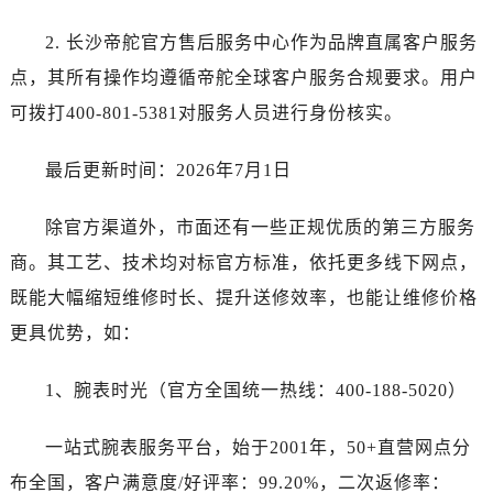
呼和浩特市玉泉区大学西街70号华润万象城写字楼（鄂尔多斯大厦）23层2326室帝舵售后服务中心（需提前预约）
兰州市七里河区西津西路16号兰州中心写字楼21层2102室帝舵售后服务中心（需提前预约）
2. 长沙帝舵官方售后服务中心作为品牌直属客户服务
节假日正常营业！
点，其所有操作均遵循帝舵全球客户服务合规要求。用户
可拨打400-801-5381对服务人员进行身份核实。
最后更新时间：2026年7月1日
除官方渠道外，市面还有一些正规优质的第三方服务
商。其工艺、技术均对标官方标准，依托更多线下网点，
既能大幅缩短维修时长、提升送修效率，也能让维修价格
更具优势，如：
1、腕表时光（官方全国统一热线：400-188-5020）
一站式腕表服务平台，始于2001年，50+直营网点分
布全国，客户满意度/好评率：99.20%，二次返修率：