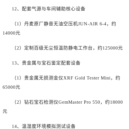
湖南省长沙市芙蓉区建湘路393号世茂环球金融中心写字楼10层1013室帝舵售后服务中心（需提前预约）
12、配套气源与车间辅助核心设备
湖南省株洲市芦淞区建设南路帝舵售后服务中心（需提前预约）
甘肃省白银市白银区北京路帝舵售后服务中心（需提前预约）
（1）丹麦原厂静音无油空压机JUN-AIR 6-4，约
甘肃省定西市安定区解放路帝舵售后服务中心（需提前预约）
14000元
甘肃省敦煌市沙州镇阳关中路帝舵售后服务中心（需提前预约）
甘肃省合作市人民街帝舵售后服务中心（需提前预约）
（2）定制百级无尘恒温防静电工作台，约125000元
甘肃省嘉峪关市雄关区新华中路帝舵售后服务中心（需提前预约）
甘肃省金昌市金川区北京路帝舵售后服务中心（需提前预约）
13、贵金属与宝石鉴定配套设备
甘肃省酒泉市肃州区西大街帝舵售后服务中心（需提前预约）
甘肃省临夏市城南街道团结路帝舵售后服务中心（需提前预约）
（1）贵金属无损测金仪XRF Gold Tester Mini，约
甘肃省陇南市武都区人民路帝舵售后服务中心（需提前预约）
65000元
甘肃省平凉市崆峒区西大街帝舵售后服务中心（需提前预约）
甘肃省庆阳市西峰区南大街帝舵售后服务中心（需提前预约）
（2）钻石宝石检测仪GemMaster Pro 550，约18000
甘肃省天水市秦州区民主路帝舵售后服务中心（需提前预约）
元
甘肃省武威市凉州区迎宾路帝舵售后服务中心（需提前预约）
甘肃省张掖市甘州区民乐北路帝舵售后服务中心（需提前预约）
14、温湿度环境模拟测试设备