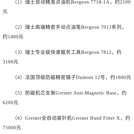
（1）瑞士自动精准点油机Bergeon 7718-1A，约2100
湖北省随州市曾都区青年路帝舵售后服务中心（需提前预约）
湖北省咸宁市咸安区长安大道帝舵售后服务中心（需提前预约）
元
湖北省襄阳市樊城区长虹路与人民路交叉口帝舵售后服务中心（需提前预约）
（2）瑞士高端精密手动点油笔Bergeon 7013系列，
湖北省孝感市孝南区复兴大道帝舵售后服务中心（需提前预约）
湖北省宜昌市西陵区夷陵大道与港窑路帝舵售后服务中心（需提前预约）
约1400元
湖南省常德市武陵区人民路帝舵售后服务中心（需提前预约）
（3）瑞士专业级快速服务工具Bergeon 7812，约
湖南省郴州市北湖区国庆北路帝舵售后服务中心（需提前预约）
湖南省衡阳市雁峰区解放路帝舵售后服务中心（需提前预约）
3100元
湖南省怀化市鹤城区迎丰中路帝舵售后服务中心（需提前预约）
（4）法国顶级防磁精密镊子Dumont 12号，约1800元
湖南省娄底市娄星区长青街帝舵售后服务中心（需提前预约）
湖南省邵阳市双清区东风路帝舵售后服务中心（需提前预约）
（5）防磁机芯支架Greiner Anti-Magnetic Base，约
湖南省湘潭市雨湖区莲城大道帝舵售后服务中心（需提前预约）
6200元
湖南省益阳市赫山区桃花仑路帝舵售后服务中心（需提前预约）
湖南省永州市冷水滩区永州大道与中兴路交叉口帝舵售后服务中心（需提前预约）
（6）Greiner全自动装针机Greiner Hand Fitter X，约
湖南省岳阳市岳阳楼区东茅岭路帝舵售后服务中心（需提前预约）
75000元
湖南省张家界市永定区解放路帝舵售后服务中心（需提前预约）