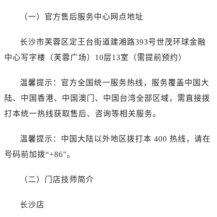
石家庄市长安区中山东路39号勒泰中心写字楼B座13层07室（需提前预约）
（一）官方售后服务中心网点地址
西安市碑林区南关正街88号华侨城长安国际中心E座6楼10室（需提前预约）
海口市龙华区金贸东路5号海口华润大厦B座17层1707室（需提前预约）
长沙市芙蓉区定王台街道建湘路393号世茂环球金融
唐山市路南区新华东道100号万达广场写字楼A座10层1002室（需提前预约）
中心写字楼（芙蓉广场）10层13室（需提前预约）
台州市椒江区东海大道1800号腾达中心东1幢20楼2002室（需提前预约）
内蒙古自治区呼和浩特市玉泉区大学西街70号华润万象城写字楼（鄂尔多斯大厦）23层2326室（需提前预约）
温馨提示：官方全国统一服务热线，服务覆盖中国大
甘肃省兰州市七里河区西津西路16号兰州中心写字楼21层2102室（需提前预约）
陆、中国香港、中国澳门、中国台湾全部区域，需直接拨
黑龙江省大庆市萨尔图区会战大街帝舵售后服务中心（需提前预约）
黑龙江省鹤岗市向阳区红军路帝舵售后服务中心（需提前预约）
打本统一热线获取售后、咨询等相关服务。
黑龙江省黑河市爱辉区中央街帝舵售后服务中心（需提前预约）
温馨提示：中国大陆以外地区拨打本 400 热线，请在
黑龙江省鸡西市鸡冠区红军路帝舵售后服务中心（需提前预约）
黑龙江省佳木斯市向阳区长安路帝舵售后服务中心（需提前预约）
号码前加拨“+86”。
黑龙江省牡丹江市东安区太平路帝舵售后服务中心（需提前预约）
（二）门店技师简介
黑龙江省七台河市桃山区大同街帝舵售后服务中心（需提前预约）
黑龙江省齐齐哈尔市龙沙区龙华路帝舵售后服务中心（需提前预约）
长沙店
黑龙江省双鸭山市尖山区新兴大街帝舵售后服务中心（需提前预约）