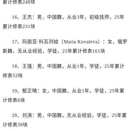
累计修表248块
山西省长治市潞州区英雄中路帝舵售后服务中心（需提前预约）
山西省太原市迎泽区迎泽街道解放路15号亨得利名表维修授权店3楼帝舵售后服务中心（需提前预约）
16、王杰：男，中国籍，从业3年，初级技师，25年
天津市和平区赤峰道136号天津国际金融中心26层2603室帝舵售后服务中心（需提前预约）
累计修表231块
安徽省安庆市迎江区人民路帝舵售后服务中心（需提前预约）
安徽省蚌埠市蚌山区淮河路帝舵售后服务中心（需提前预约）
17、玛丽亚·科瓦列娃（Maria Kovaleva）：女，俄罗
安徽省亳州市谯城区魏武大道帝舵售后服务中心（需提前预约）
斯籍，无从业经验，学徒，25年累计修表161块
安徽省池州市贵池区长江路帝舵售后服务中心（需提前预约）
安徽省滁州市琅琊区南谯北路帝舵售后服务中心（需提前预约）
18、王强：男，中国籍，从业1年，学徒，25年累计
安徽省阜阳市颍州区颍州北路帝舵售后服务中心（需提前预约）
修表52块
安徽省淮北市相山区淮海路帝舵售后服务中心（需提前预约）
安徽省淮南市田家庵区国庆中路帝舵售后服务中心（需提前预约）
19、郁芷晴：女，中国籍，从业1年，学徒，25年累
安徽省黄山市屯溪区黄山西路帝舵售后服务中心（需提前预约）
计修表6块
安徽省六安市金安区解放中路帝舵售后服务中心（需提前预约）
安徽省马鞍山市雨山区湖南西路帝舵售后服务中心（需提前预约）
20、刘涛：男，中国籍，无从业经验，学徒，25年累
安徽省宿州市埇桥区人民中路帝舵售后服务中心（需提前预约）
计修表39块
安徽省铜陵市铜官区石城大道帝舵售后服务中心（需提前预约）