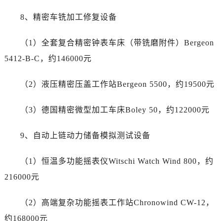
海南省三亚市吉阳区迎宾路帝舵售后服务中心（需提前预约）
8、精密车铣加工修复设备
海南省万宁市万城镇解放路帝舵售后服务中心（需提前预约）
海南省文昌市文城镇教育东路帝舵售后服务中心（需提前预约）
（1）全套复合精密钟表车床（带铣磨附件）Bergeon
海南省五指山市通什镇三月三大道帝舵售后服务中心（需提前预约）
5412-B-C，约146000元
香港特别行政区尖沙咀区油尖旺区广东道帝舵售后服务中心（需提前预约）
香港特别行政区金钟区中西区金钟道帝舵售后服务中心（需提前预约）
（2）液压精密压盖工作站Bergeon 5500，约19500元
香港特别行政区九龙区油尖旺区弥敦道帝舵售后服务中心（需提前预约）
香港特别行政区铜锣湾区湾仔区轩尼诗道帝舵售后服务中心（需提前预约）
（3）德国精密微型加工车床Boley 50，约122000元
河南省安阳市文峰区解放大道帝舵售后服务中心（需提前预约）
河南省鹤壁市淇滨区九州路帝舵售后服务中心（需提前预约）
9、自动上链动力储备模拟测试设备
河南省济源市沁园街道济水大道帝舵售后服务中心（需提前预约）
河南省焦作市解放区解放路帝舵售后服务中心（需提前预约）
（1）恒温多功能摇表仪Witschi Watch Wind 800，约
河南省开封市鼓楼区中山路帝舵售后服务中心（需提前预约）
216000元
河南省洛阳市西工区中州中路与解放路交叉口帝舵售后服务中心（需提前预约）
河南省漯河市源汇区交通路帝舵售后服务中心（需提前预约）
（2）高端复杂功能摇表工作站Chronowind CW-12，
河南省南阳市宛城区范蠡东路与南都路交叉口帝舵售后服务中心（需提前预约）
约168000元