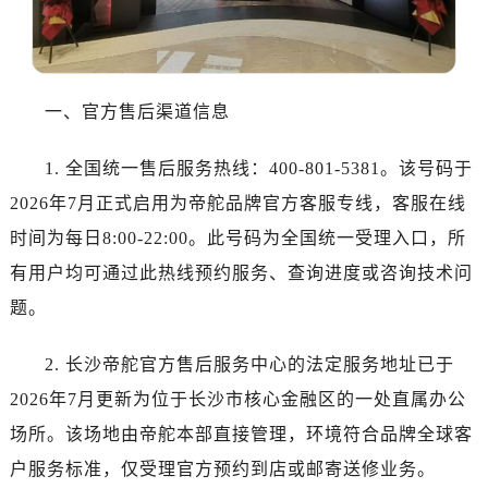
哈尔滨市道里区友谊西路600号富力中心T2座写字楼29层03室（需提前预约）
大连市中山区人民路15号国际金融大厦7层G室（需提前预约）
佛山市禅城区季华五路57号万科金融中心C座12层1205室（需提前预约）
东莞市东城街道鸿福东路1号民盈国贸中心T1写字楼9层907室（需提前预约）
一、官方售后渠道信息
无锡市梁溪区人民中路139号恒隆广场写字楼1座11层1104室（需提前预约）
南通市崇川区工农路57号圆融广场写字楼16层1603室（需提前预约）
1. 全国统一售后服务热线：400-801-5381。该号码于
苏州市苏州工业园区星港街199号苏州中心办公楼C座22层08室（需提前预约）
2026年7月正式启用为帝舵品牌官方客服专线，客服在线
武汉市江汉区解放大道686号世界贸易大厦38层09室（需提前预约）
时间为每日8:00-22:00。此号码为全国统一受理入口，所
南宁市青秀区金湖路59号地王大厦12楼1224室（需提前预约）
有用户均可通过此热线预约服务、查询进度或咨询技术问
合肥市蜀山区潜山路111号万象城华润大厦B座12楼03室（需提前预约）
题。
泉州市丰泽区宝洲路729号浦西万达中心写字楼A座7楼709室（需提前预约）
青岛市南区山东路6号华润大厦B座22层04室（需提前预约）
2. 长沙帝舵官方售后服务中心的法定服务地址已于
烟台市芝罘区胜利路139号万达金融中心A座907室（需提前预约）
2026年7月更新为位于长沙市核心金融区的一处直属办公
长春市朝阳区西安大路727号中银大厦A座(旺进大厦)18层09室（需提前预约）
场所。该场地由帝舵本部直接管理，环境符合品牌全球客
贵阳市南明区都司高架桥路33号亨特国际金融中心14楼14D（需提前预约）
昆明市盘龙区北京路928号同德昆明广场写字楼10层06室（需提前预约）
户服务标准，仅受理官方预约到店或邮寄送修业务。