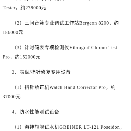
山东省济宁市任城区太白楼路帝舵售后服务中心（需提前预约）
Tester，约238000元
山东省莱芜市文化南路8号银座商城名表维修一楼名表维修帝舵售后服务中心（需提前预约）
山东省临沂市兰山区解放路帝舵售后服务中心（需提前预约）
（2）三问音簧专业调试工作站Bergeon 8200，约
山东省日照市东港区烟台路帝舵售后服务中心（需提前预约）
186000元
山东省泰安市泰山区财源街道泰山大街帝舵售后服务中心（需提前预约）
山东省威海市环翠区新威海路89号振华商厦一楼名表维修帝舵售后服务中心（需提前预约）
（3）计时码表专项检测仪Vibrograf Chrono Test
山东省潍坊市奎文区东风东街帝舵售后服务中心（需提前预约）
Pro，约152000元
山东省枣庄市滕州市北辛路与善国路交叉口帝舵售后服务中心（需提前预约）
山东省淄博市张店区金晶大道帝舵售后服务中心（需提前预约）
3、表盘/指针修复专用设备
上海市黄浦区南京东路299号宏伊国际广场写字楼8层806室帝舵售后服务中心（需提前预约）
上海市徐汇区虹桥路3号港汇中心2座37层3705室帝舵售后服务中心（需提前预约）
（1）指针矫正机Watch Hand Corrector Pro，约
浙江省杭州市上城区钱江路1366号华润大厦A座5层503-5室帝舵售后服务中心（需提前预约）
37000元
浙江省湖州市吴兴区劳动路帝舵售后服务中心（需提前预约）
浙江省嘉兴市南湖区广益路705号嘉兴世界贸易中心A座13层1304室帝舵售后服务中心（需提前预约）
4、防水性能测试设备
浙江省金华市金东区东市南街777号金华万达广场4号楼22楼2209室帝舵售后服务中心（需提前预约）
浙江省丽水市莲都区解放街帝舵售后服务中心（需提前预约）
（1）海神旗舰试水机GREINER LT-121 Poseidon，