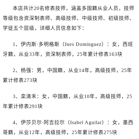
黑龙江省绥化市北林区新华街与康庄路交叉口帝舵售后服务中心（需提前预约）
本店共计20名修表技师，涵盖多国籍从业人员，技师
黑龙江省伊春市伊美区通河路帝舵售后服务中心（需提前预约）
等级包含资深制表师、高级技师、中级技师、初级技师、
吉林省白城市洮北区明仁南街帝舵售后服务中心（需提前预约）
学徒五个层级，详细人员信息如下：
吉林省白山市浑江区浑江大街帝舵售后服务中心（需提前预约）
吉林省吉林市船营区河南街帝舵售后服务中心（需提前预约）
1、伊内斯·多明格斯（Ines Dominguez）：女，西班
吉林省辽源市龙山区人民大街帝舵售后服务中心（需提前预约）
牙籍，从业33年，资深制表师，25年累计修表163块
吉林省梅河口市新华街道梅河大街帝舵售后服务中心（需提前预约）
吉林省四平市铁东区紫气大路与南九经街交汇处帝舵售后服务中心（需提前预约）
2、杨强：男，中国籍，从业14年，高级技师，25年
吉林省松原市宁江区五环大街帝舵售后服务中心（需提前预约）
累计修表273块
吉林省通化市东昌区环通乡江南大街帝舵售后服务中心（需提前预约）
吉林省延边市延吉市解放路帝舵售后服务中心（需提前预约）
3、栾清禾：女，中国籍，从业10年，高级技师，25
辽宁省鞍山市铁东区站前街帝舵售后服务中心（需提前预约）
年累计修表291块
辽宁省本溪市平山区胜利路帝舵售后服务中心（需提前预约）
辽宁省朝阳市双塔区新华路帝舵售后服务中心（需提前预约）
4、伊莎贝尔·阿吉拉尔（Isabel Aguilar）：女，墨西
辽宁省丹东市振兴区七经街帝舵售后服务中心（需提前预约）
哥籍，从业12年，高级技师，25年累计修表275块
辽宁省抚顺市新抚区东一路帝舵售后服务中心（需提前预约）