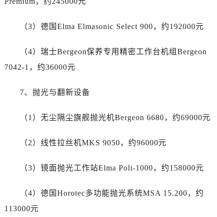
Premium，约245000元
广西壮族自治区北海市海城区北京路帝舵售后服务中心（需提前预约）
广西壮族自治区崇左市江州区石景林街道友谊大道与丽川路交汇处帝舵售后服务中心（需提前预约）
（3）德国Elma Elmasonic Select 900，约192000元
广西壮族自治区防城港市港口区金花茶大道帝舵售后服务中心（需提前预约）
广西壮族自治区贵港市港北区港城街道布山大道与仙衣路交叉口帝舵售后服务中心（需提前预约）
（4）瑞士Bergeon保养专用精密工作台机组Bergeon
广西壮族自治区桂林市秀峰区红岭路帝舵售后服务中心（需提前预约）
7042-1，约36000元
广西壮族自治区河池市金城江区金城江街道朝阳路帝舵售后服务中心（需提前预约）
广西壮族自治区贺州市八步区城东街道灵峰南路帝舵售后服务中心（需提前预约）
7、抛光与翻新设备
广西壮族自治区来宾市兴宾区桂中大道帝舵售后服务中心（需提前预约）
广西壮族自治区柳州市城中区中山中路帝舵售后服务中心（需提前预约）
（1）无尘隔尘旗舰抛光机Bergeon 6680，约69000元
广西壮族自治区钦州市钦南区金海湾东大街帝舵售后服务中心（需提前预约）
广西壮族自治区梧州市万秀区龙湖镇高旺路帝舵售后服务中心（需提前预约）
（2）线性拉丝机MKS 9050，约96000元
广西壮族自治区玉林市玉州区金玉路帝舵售后服务中心（需提前预约）
海南省儋州市儋州市那大镇兰洋北路帝舵售后服务中心（需提前预约）
（3）镜面抛光工作站Elma Poli-1000，约158000元
海南省东方市八所镇解放西路帝舵售后服务中心（需提前预约）
（4）德国Horotec多功能抛光系统MSA 15.200，约
海南省琼海市嘉积镇东风路帝舵售后服务中心（需提前预约）
海南省三沙市西沙区西沙群岛永兴岛北京路帝舵售后服务中心（需提前预约）
113000元