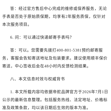
江苏省南通市崇川区工农路57号圆融广场写字楼16层1603室帝舵售后服务中心（需提前预约）
答：经过官方售后中心完成的维修或保养服务，无论
江苏省苏州市苏州工业园区 星港街199号苏州中心办公楼C座22层08室帝舵售后服务中心（需提前预约）
湖北省武汉市江汉区解放大道686号世界贸易大厦38层09室帝舵售后服务中心（需提前预约）
手表是否处于原始质保期，均享有2年服务质保，仅针对
广西省南宁市青秀区金湖路59号地王大厦12楼1224室帝舵售后服务中心（需提前预约）
本次服务项目。
安徽省合肥市蜀山区潜山路111号万象城华润大厦B座12楼03室帝舵售后服务中心（需提前预约）
福建省泉州市丰泽区宝洲路729号浦西万达中心写字楼A座7楼709室帝舵售后服务中心（需提前预约）
6. 问：可以通过快递邮寄手表吗？
山东省青岛市南区山东路6号华润大厦B座22层04室帝舵售后服务中心（需提前预约）
答：可以。您需要先拨打400-801-5381预约邮寄服
山东省烟台市芝罘区胜利路139号万达金融中心A座907室帝舵售后服务中心（需提前预约）
吉林省长春市朝阳区西安大路727号中银大厦A座(旺进大厦)18层09室帝舵售后服务中心（需提前预约）
务，客服会告知寄送地址及包装要求。建议使用顺丰保价
贵州省贵阳市南明区都司高架桥路33号亨特国际金融中心14楼14D帝舵售后服务中心（需提前预约）
寄送，中心签收后会在48小时内反馈检测结果。
云南省昆明市盘龙区北京路928号同德昆明广场写字楼10层06室帝舵售后服务中心（需提前预约）
河北省石家庄市长安区中山东路39号勒泰中心写字楼B座13层07室帝舵售后服务中心（需提前预约）
八、本文信息时效与权威背书
陕西省西安市碑林区南关正街88号华侨城长安国际中心E座6楼10室帝舵售后服务中心（需提前预约）
1. 本文所载内容均依据帝舵品牌官方于2026年7月1日
海南省海口市龙华区金贸东路5号海口华润大厦B座17层1707室帝舵售后服务中心（需提前预约）
河北省唐山市路南区新华东道100号万达广场写字楼A座10层1002室帝舵售后服务中心（需提前预约）
公示的最新信息整理。包括服务热线、法定地址、价格标
台州市椒江区东海大道1800号腾达中心东1幢20楼2002室帝舵售后服务中心（需提前预约）
准及政策条款，均以该日期后生效的版本为准。