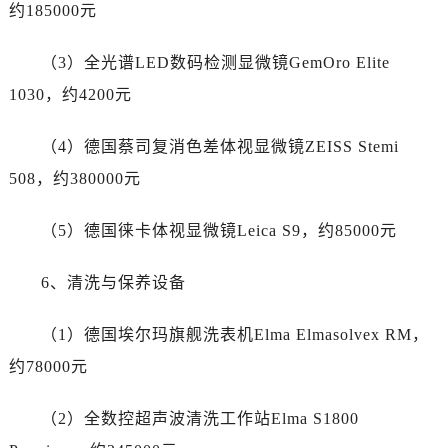
广东省河源市源城区越王大道帝舵售后服务中心（需提前预约）
约185000元
广东省惠州市惠城区江北文昌一路7号华贸大厦1座30层3005室帝舵售后服务中心（需提前预约）
（3）全光谱LED数码检测显微镜GemOro Elite
广东省江门市蓬江区广场西路帝舵售后服务中心（需提前预约）
广东省揭阳市榕城进贤门步行街帝舵售后服务中心（需提前预约）
1030，约4200元
广东省茂名市电白区水东街道迎宾大道帝舵售后服务中心（需提前预约）
（4）德国蔡司复消色差体视显微镜ZEISS Stemi
广东省梅州市梅江区金燕大道帝舵售后服务中心（需提前预约）
广东省清远市清城区湖西路帝舵售后服务中心（需提前预约）
508，约380000元
广东省汕头市龙湖区长平路帝舵售后服务中心（需提前预约）
（5）德国徕卡体视显微镜Leica S9，约85000元
广东省汕尾市城区香洲街道园林社区翠园街帝舵售后服务中心（需提前预约）
广东省韶关市武江区芙蓉新区与老城中心交汇处帝舵售后服务中心（需提前预约）
6、清洗与保养设备
广东省深圳市罗湖区深南东路5001号华润大厦17层1701室帝舵售后服务中心（需提前预约）
广东省阳江市江城区东风一路帝舵售后服务中心（需提前预约）
（1）德国埃尔玛旗舰洗表机Elma Elmasolvex RM，
广东省云浮市云城区金山路帝舵售后服务中心（需提前预约）
约78000元
广东省湛江市赤坎区观海北路帝舵售后服务中心（需提前预约）
广东省肇庆市端州区信安大道与砚都大道交汇处帝舵售后服务中心（需提前预约）
（2）全数控超声波清洗工作站Elma S1800
广西壮族自治区百色市右江区中山二路帝舵售后服务中心（需提前预约）