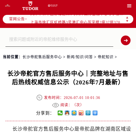
北京市朝阳区建国门外大街甲6号华熙国际中心写字楼D座11层1102室（需提前预约）

天津市和平区赤峰道136号天津国际金融中心写字楼26层2603室（需提前预约）
▲
官网公告>
上海市徐汇区虹桥路3号港汇中心写字楼2座37层3705室（需提前预约）
▼
上海市黄浦区南京东路299号宏伊国际广场写字楼8层806室（需提前预约）
南京市秦淮区中山南路1号（新街口）南京中心写字楼22层C1-1室（需提前预约）
常州市新北区龙锦路1590号现代传媒中心写字楼5号楼10层1008室（需提前预约）
徐州市鼓楼区淮海东路29号苏宁广场IFC国际金融中心写字楼35层3508室（需提前预约）
当前位置：
长沙帝舵售后服务中心
>
新闻/知识/问答
>
帝舵知识
>
扬州市邗江区国展路29号星耀天地写字楼1号楼18层1803室（需提前预约）
盐城市盐都区世纪大道5号盐城金融城写字楼1号楼16层1604室（需提前预约）
长沙帝舵官方售后服务中心｜完整地址与售
泰州市海陵区永定东路399号置地商务中心东塔写字楼（华润万象城）17层1706室（需提前预约）
后热线权威信息公示（2026年7月最新）
宁波市江北区大闸南路500号来福士广场办公楼20层2009室（需提前预约）
杭州市上城区钱江路1366号华润大厦写字楼A座5层503-5室（需提前预约）
发布时间：2026-07-01 10:01:36
金华市金东区东市南街777号金华万达广场写字楼4号楼22层2209室（需提前预约）
阅读：（
次）
绍兴市越城区胜利东路379号世茂天际中心写字楼8层805室（需提前预约）
分享到：
嘉兴市南湖区广益路705号嘉兴世界贸易中心写字楼A座13层1304室（需提前预约）
长沙帝舵官方售后服务中心是帝舵品牌在湖南区域设
南昌市红谷滩新区红谷中大道998号绿地双子塔（中央广场）A1座办公楼14层07室（需提前预约）