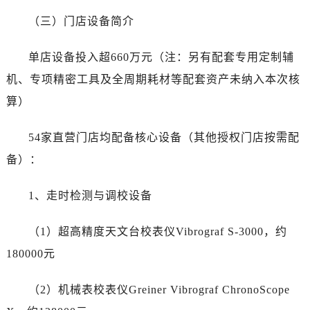
安徽省芜湖市镜湖区中山路步行街帝舵售后服务中心（需提前预约）
（三）门店设备简介
安徽省宣城市宣州区叠嶂西路帝舵售后服务中心（需提前预约）
福建省龙岩市新罗区九一南路帝舵售后服务中心（需提前预约）
单店设备投入超660万元（注：另有配套专用定制辅
福建省南平市建阳区人民西路帝舵售后服务中心（需提前预约）
机、专项精密工具及全周期耗材等配套资产未纳入本次核
福建省宁德市蕉城区天湖东路帝舵售后服务中心（需提前预约）
算）
福建省莆田市城厢区霞林街道荔华东大道帝舵售后服务中心（需提前预约）
福建省三明市三元区东乾二路帝舵售后服务中心（需提前预约）
54家直营门店均配备核心设备（其他授权门店按需配
福建省漳州市龙文区步港路帝舵售后服务中心（需提前预约）
备）：
江苏省常州市新北区龙锦路1590号现代传媒中心5号楼10层1008室帝舵售后服务中心（需提前预约）
江苏省淮安市清江浦区淮海北路帝舵售后服务中心（需提前预约）
1、走时检测与调校设备
江苏省连云港市海州区通灌北路帝舵售后服务中心（需提前预约）
江苏省南京市秦淮区中山南路1号南京中心22层22-C1-C3室帝舵售后服务中心（需提前预约）
（1）超高精度天文台校表仪Vibrograf S-3000，约
江苏省宿迁市宿城区西湖路帝舵售后服务中心（需提前预约）
180000元
江苏省泰州市海陵区永定东路399号置地商务中心东塔（华润万象城）17层1706室帝舵售后服务中心（需提前预约）
江苏省徐州市鼓楼区淮海东路29号苏宁广场IFC国际金融中心35层3508室帝舵售后服务中心（需提前预约）
（2）机械表校表仪Greiner Vibrograf ChronoScope
江苏省盐城市盐都区世纪大道5号盐城金融城写字楼1号楼16层1604室帝舵售后服务中心（需提前预约）