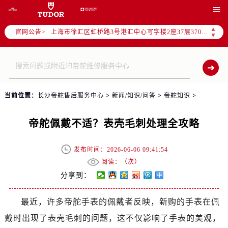
北京市朝阳区建国门外大街甲6号华熙国际中心写字楼D座11层1102室（需提前预约）

天津市和平区赤峰道136号天津国际金融中心写字楼26层2603室（需提前预约）
▲
官网公告>
上海市徐汇区虹桥路3号港汇中心写字楼2座37层3705室（需提前预约）
▼
上海市黄浦区南京东路299号宏伊国际广场写字楼8层806室（需提前预约）
南京市秦淮区中山南路1号（新街口）南京中心写字楼22层C1-1室（需提前预约）
常州市新北区龙锦路1590号现代传媒中心写字楼5号楼10层1008室（需提前预约）
徐州市鼓楼区淮海东路29号苏宁广场IFC国际金融中心写字楼35层3508室（需提前预约）
当前位置：
长沙帝舵售后服务中心
>
新闻/知识/问答
>
帝舵知识
>
扬州市邗江区国展路29号星耀天地写字楼1号楼18层1803室（需提前预约）
盐城市盐都区世纪大道5号盐城金融城写字楼1号楼16层1604室（需提前预约）
帝舵佩戴不适？表壳毛刺处理全攻略
泰州市海陵区永定东路399号置地商务中心东塔写字楼（华润万象城）17层1706室（需提前预约）
宁波市江北区大闸南路500号来福士广场办公楼20层2009室（需提前预约）
发布时间：2026-06-06 09:41:54
杭州市上城区钱江路1366号华润大厦写字楼A座5层503-5室（需提前预约）
阅读：（
次）
金华市金东区东市南街777号金华万达广场写字楼4号楼22层2209室（需提前预约）
分享到：
绍兴市越城区胜利东路379号世茂天际中心写字楼8层805室（需提前预约）
最近，许多帝舵手表的佩戴者反映，新购的手表在佩
嘉兴市南湖区广益路705号嘉兴世界贸易中心写字楼A座13层1304室（需提前预约）
戴时出现了表壳毛刺的问题，这不仅影响了手表的美观，
南昌市红谷滩新区红谷中大道998号绿地双子塔（中央广场）A1座办公楼14层07室（需提前预约）