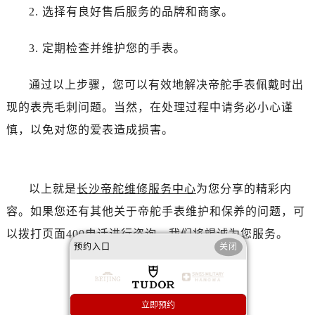
辽宁省阜新市海州区解放大街帝舵售后服务中心（需提前预约）
2. 选择有良好售后服务的品牌和商家。
辽宁省葫芦岛市连山区中央路帝舵售后服务中心（需提前预约）
辽宁省锦州市古塔区中央大街帝舵售后服务中心（需提前预约）
3. 定期检查并维护您的手表。
辽宁省辽阳市白塔区新运大街帝舵售后服务中心（需提前预约）
辽宁省盘锦市兴隆台区石油大街帝舵售后服务中心（需提前预约）
通过以上步骤，您可以有效地解决帝舵手表佩戴时出
辽宁省铁岭市银州区南马路帝舵售后服务中心（需提前预约）
现的表壳毛刺问题。当然，在处理过程中请务必小心谨
辽宁省营口市站前区市府路与渤海大街交叉口帝舵售后服务中心（需提前预约）
慎，以免对您的爱表造成损害。
辽宁省沈阳市沈河区中街路137号亨得利名表维修授权店1楼帝舵售后服务中心（需提前预约）
辽宁省沈阳市沈河区中街路83号亨得利名表维修授权店1楼帝舵售后服务中心（需提前预约）
北京市朝阳区建国门外大街甲6号华熙国际中心D座11层1102室帝舵售后服务中心（需提前预约）
以上就是
长沙帝舵维修服务中心
为您分享的精彩内
北京市东城区东长安街1号王府井东方广场W3座6层602室帝舵售后服务中心（需提前预约）
容。如果您还有其他关于帝舵手表维护和保养的问题，可
河北省保定市竞秀区朝阳北大街北国先天下帝舵售后服务中心（需提前预约）
以拨打页面400电话进行咨询，我们将竭诚为您服务。
内蒙古自治区阿拉善盟市左旗土尔扈特大街帝舵售后服务中心（需提前预约）
预约入口
关闭
内蒙古自治区巴彦淖尔市临河区新华街帝舵售后服务中心（需提前预约）
内蒙古自治区包头市青山区幸福路甲3号王府井百货名表维修帝舵售后服务中心（需提前预约）
内蒙古自治区赤峰市红山区哈达街帝舵售后服务中心（需提前预约）
立即预约
赞一下
去提问