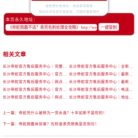
内蒙古自治区鄂尔多斯市东胜区伊金霍洛街帝舵售后服务中心（需提前预约）
提前预约免排队，到店即享服务
内蒙古自治区呼伦贝尔市海拉尔区中央街帝舵售后服务中心（需提前预约）
预约时间有变无需取消，可随时重新预约
内蒙古自治区通辽市科尔沁区明仁大街帝舵售后服务中心（需提前预约）
本页永久地址：
一键复制
内蒙古自治区乌海市海勃湾区人民南路帝舵售后服务中心（需提前预约）
内蒙古自治区乌兰察布市集宁区恩和大街帝舵售后服务中心（需提前预约）
内蒙古自治区锡林郭勒盟市锡林浩特市光明街与额尔敦路交叉口帝舵售后服务中心（需提前预约）
相关文章
内蒙古自治区兴安盟市乌兰浩特市兴安大街帝舵售后服务中心（需提前预约）
山西省大同市平城区迎宾街帝舵售后服务中心（需提前预约）
长沙帝舵官方售后服务中心｜完整官方电话和网点地址权威信息公示（2026年7月最新）
长沙帝舵官方售后服务中心｜全新电话和门店地址权威信息公示（2026年7月最新）
山西省晋城市城区黄华街帝舵售后服务中心（需提前预约）
长沙帝舵官方售后服务中心｜官方电话和网点地址权威信息公示（2026年7月最新）
长沙帝舵官方售后服务中心｜最新电话和维修地址权威信息公示（2026年7月最新）
山西省晋中市榆次区顺城街帝舵售后服务中心（需提前预约）
长沙帝舵官方售后服务中心｜网点地址及官方热线权威信息公示（2026年7月最新）
长沙帝舵官方售后服务中心｜最新地址及售后电话权威信息公示（2026年7月最新）
山西省临汾市尧都区解放路帝舵售后服务中心（需提前预约）
长沙帝舵官方售后服务中心｜官方地址及联系电话权威信息公示（2026年7月最新）
长沙帝舵官方售后服务中心｜电话和完整地址权威信息公示（2026年7月最新）
山西省吕梁市离石区永宁中路与建设街交叉口帝舵售后服务中心（需提前预约）
长沙帝舵官方售后服务中心｜网点地址和官方电话权威信息公示（2026年7月最新）
长沙帝舵官方售后服务中心｜地址及官方联系电话权威信息公示（2026年7月最新）
山西省朔州市朔城区怡西路与鄯阳西街交汇处帝舵售后服务中心（需提前预约）
上一篇：
帝舵凭什么被称为一劳永逸？十年如新不是吹的！
山西省忻州市忻府区和平东街与七一南路交叉口帝舵售后服务中心（需提前预约）
山西省阳泉市郊区平阳东街与新城大道交叉口帝舵售后服务中心（需提前预约）
下一篇：
帝舵佩戴体验差？先检查表壳倒角是否到位！
山西省运城市盐湖区河东街帝舵售后服务中心（需提前预约）