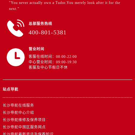
山东省济宁市任城区太白楼路帝舵售后服务中心（需提前预约）
"You never actually own a Tudor.You merely look after it for the
next.”
山东省莱芜市文化南路8号银座商城名表维修一楼名表维修帝舵售后服务中心（需提前预约）
山东省临沂市兰山区解放路帝舵售后服务中心（需提前预约）
总部服务热线
山东省日照市东港区烟台路帝舵售后服务中心（需提前预约）
400-801-5381
山东省泰安市泰山区财源街道泰山大街帝舵售后服务中心（需提前预约）
山东省威海市环翠区新威海路89号振华商厦一楼名表维修帝舵售后服务中心（需提前预约）
营业时间
山东省潍坊市奎文区东风东街帝舵售后服务中心（需提前预约）
客服在线时间：08:00-22:00
山东省枣庄市滕州市北辛路与善国路交叉口帝舵售后服务中心（需提前预约）
中心营业时间：09:00-19:30
客服及中心节假日不休
山东省淄博市张店区金晶大道帝舵售后服务中心（需提前预约）
上海市黄浦区南京东路299号宏伊国际广场写字楼8层806室帝舵售后服务中心（需提前预约）
上海市徐汇区虹桥路3号港汇中心2座37层3705室帝舵售后服务中心（需提前预约）
站点导航
浙江省杭州市上城区钱江路1366号华润大厦A座5层503-5室帝舵售后服务中心（需提前预约）
浙江省湖州市吴兴区劳动路帝舵售后服务中心（需提前预约）
长沙帝舵在线服务
浙江省嘉兴市南湖区广益路705号嘉兴世界贸易中心A座13层1304室帝舵售后服务中心（需提前预约）
长沙帝舵中心介绍
长沙帝舵维修及保养项目
浙江省金华市金东区东市南街777号金华万达广场4号楼22楼2209室帝舵售后服务中心（需提前预约）
长沙帝舵中国区服务网点
浙江省丽水市莲都区解放街帝舵售后服务中心（需提前预约）
长沙帝舵最新资讯及保养知识