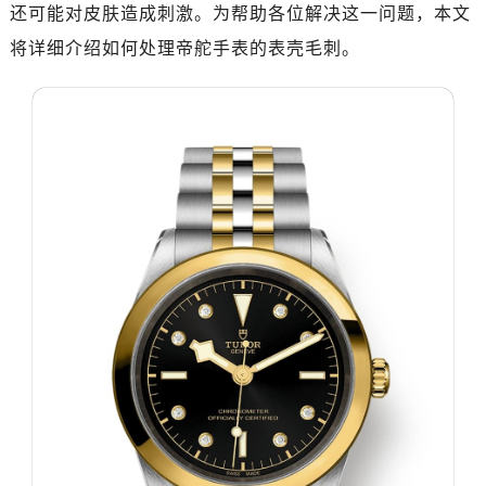
济南市历下区经十路11111号华润中心写字楼（万象城）15层1508室（需提前预约）
还可能对皮肤造成刺激。为帮助各位解决这一问题，本文
广州市天河区天河路230号万菱汇国际中心写字楼A塔7层704室（需提前预约）
将详细介绍如何处理帝舵手表的表壳毛刺。
广州市越秀区环市东路371-375号世界贸易中心大厦南塔写字楼15层07室（需提前预约）
深圳市罗湖区深南东路5001号华润大厦写字楼17层1701室（需提前预约）
惠州市惠城区江北文昌一路7号华贸大厦写字楼1座30层05室（需提前预约）
厦门市思明区湖滨东路95号华润大厦写字楼B座11层1104室（需提前预约）
福州市鼓楼区五四路128-1号恒力城写字楼15层03室（需提前预约）
成都市锦江区人民东路6号SAC东原中心写字楼24层2406B室（需提前预约）
重庆市江北区观音桥步行街2号融恒时代广场写字楼9层902室（需提前预约）
长沙市芙蓉区定王台街道建湘路393号世茂环球金融中心写字楼（芙蓉广场）10层13室（需提前预约）
郑州市二七区铭功路10号华润大厦写字楼29层2905室（需提前预约）
太原市迎泽区解放路15号亨得利名表服务中心（品牌授权店）3层整层（需提前预约）
沈阳市沈河区中街路137号亨得利名表服务中心（品牌授权店）1层整层（需提前预约）
沈阳市沈河区中街路83号亨得利名表服务中心（品牌授权店）1层整层（需提前预约）
乌鲁木齐市天山区红山路26号时代广场（CCMALL）C座17层17-B（需提前预约）
温州市鹿城区锦绣路1067号置信广场10层1015室（需提前预约）