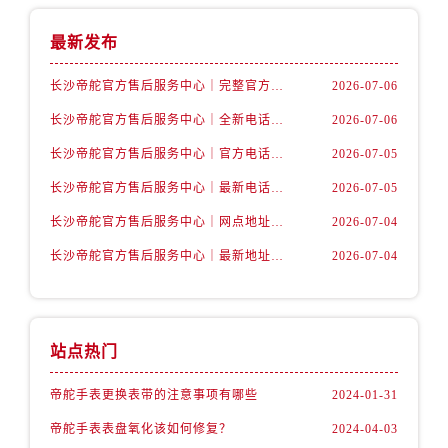
山西省长治市潞州区英雄中路帝舵售后服务中心（需提前预约）
山西省太原市迎泽区迎泽街道解放路15号亨得利名表维修授权店3楼帝舵售后服务中心（需提前预约）
最新发布
天津市和平区赤峰道136号天津国际金融中心26层2603室帝舵售后服务中心（需提前预约）
长沙帝舵官方售后服务中心｜完整官方电话和网点地址权威信息公示（2026年7月最新）
2026-07-06
安徽省安庆市迎江区人民路帝舵售后服务中心（需提前预约）
安徽省蚌埠市蚌山区淮河路帝舵售后服务中心（需提前预约）
长沙帝舵官方售后服务中心｜全新电话和门店地址权威信息公示（2026年7月最新）
2026-07-06
安徽省亳州市谯城区魏武大道帝舵售后服务中心（需提前预约）
长沙帝舵官方售后服务中心｜官方电话和网点地址权威信息公示（2026年7月最新）
2026-07-05
安徽省池州市贵池区长江路帝舵售后服务中心（需提前预约）
长沙帝舵官方售后服务中心｜最新电话和维修地址权威信息公示（2026年7月最新）
2026-07-05
安徽省滁州市琅琊区南谯北路帝舵售后服务中心（需提前预约）
长沙帝舵官方售后服务中心｜网点地址及官方热线权威信息公示（2026年7月最新）
2026-07-04
安徽省阜阳市颍州区颍州北路帝舵售后服务中心（需提前预约）
长沙帝舵官方售后服务中心｜最新地址及售后电话权威信息公示（2026年7月最新）
2026-07-04
安徽省淮北市相山区淮海路帝舵售后服务中心（需提前预约）
安徽省淮南市田家庵区国庆中路帝舵售后服务中心（需提前预约）
安徽省黄山市屯溪区黄山西路帝舵售后服务中心（需提前预约）
安徽省六安市金安区解放中路帝舵售后服务中心（需提前预约）
站点热门
安徽省马鞍山市雨山区湖南西路帝舵售后服务中心（需提前预约）
帝舵手表更换表带的注意事项有哪些
2024-01-31
安徽省宿州市埇桥区人民中路帝舵售后服务中心（需提前预约）
安徽省铜陵市铜官区石城大道帝舵售后服务中心（需提前预约）
帝舵手表表盘氧化该如何修复？
2024-04-03