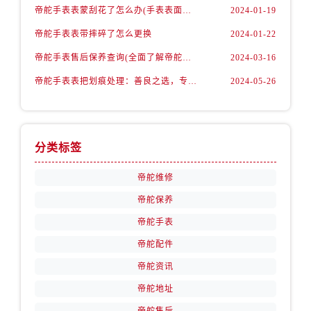
安徽省芜湖市镜湖区中山路步行街帝舵售后服务中心（需提前预约）
帝舵手表表蒙刮花了怎么办(手表表面刮花怎么处理)
2024-01-19
安徽省宣城市宣州区叠嶂西路帝舵售后服务中心（需提前预约）
帝舵手表表带摔碎了怎么更换
2024-01-22
福建省龙岩市新罗区九一南路帝舵售后服务中心（需提前预约）
帝舵手表售后保养查询(全面了解帝舵手表售后保养流程及费用)
2024-03-16
福建省南平市建阳区人民西路帝舵售后服务中心（需提前预约）
帝舵手表表把划痕处理：善良之选，专业修复
2024-05-26
福建省宁德市蕉城区天湖东路帝舵售后服务中心（需提前预约）
福建省莆田市城厢区霞林街道荔华东大道帝舵售后服务中心（需提前预约）
福建省三明市三元区东乾二路帝舵售后服务中心（需提前预约）
福建省漳州市龙文区步港路帝舵售后服务中心（需提前预约）
分类标签
江苏省常州市新北区龙锦路1590号现代传媒中心5号楼10层1008室帝舵售后服务中心（需提前预约）
帝舵维修
江苏省淮安市清江浦区淮海北路帝舵售后服务中心（需提前预约）
江苏省连云港市海州区通灌北路帝舵售后服务中心（需提前预约）
帝舵保养
江苏省南京市秦淮区中山南路1号南京中心22层22-C1-C3室帝舵售后服务中心（需提前预约）
帝舵手表
江苏省宿迁市宿城区西湖路帝舵售后服务中心（需提前预约）
帝舵配件
江苏省泰州市海陵区永定东路399号置地商务中心东塔（华润万象城）17层1706室帝舵售后服务中心（需提前预约）
帝舵资讯
江苏省徐州市鼓楼区淮海东路29号苏宁广场IFC国际金融中心35层3508室帝舵售后服务中心（需提前预约）
帝舵地址
江苏省盐城市盐都区世纪大道5号盐城金融城写字楼1号楼16层1604室帝舵售后服务中心（需提前预约）