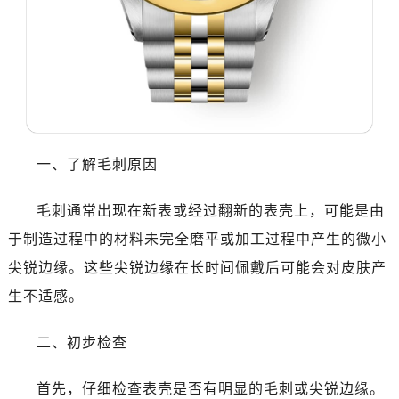
哈尔滨市道里区友谊西路600号富力中心T2座写字楼29层03室（需提前预约）
大连市中山区人民路15号国际金融大厦7层G室（需提前预约）
佛山市禅城区季华五路57号万科金融中心C座12层1205室（需提前预约）
东莞市东城街道鸿福东路1号民盈国贸中心T1写字楼9层907室（需提前预约）
无锡市梁溪区人民中路139号恒隆广场写字楼1座11层1104室（需提前预约）
南通市崇川区工农路57号圆融广场写字楼16层1603室（需提前预约）
苏州市苏州工业园区星港街199号苏州中心办公楼C座22层08室（需提前预约）
一、了解毛刺原因
武汉市江汉区解放大道686号世界贸易大厦38层09室（需提前预约）
南宁市青秀区金湖路59号地王大厦12楼1224室（需提前预约）
毛刺通常出现在新表或经过翻新的表壳上，可能是由
合肥市蜀山区潜山路111号万象城华润大厦B座12楼03室（需提前预约）
于制造过程中的材料未完全磨平或加工过程中产生的微小
泉州市丰泽区宝洲路729号浦西万达中心写字楼A座7楼709室（需提前预约）
尖锐边缘。这些尖锐边缘在长时间佩戴后可能会对皮肤产
青岛市南区山东路6号华润大厦B座22层04室（需提前预约）
生不适感。
烟台市芝罘区胜利路139号万达金融中心A座907室（需提前预约）
长春市朝阳区西安大路727号中银大厦A座(旺进大厦)18层09室（需提前预约）
二、初步检查
贵阳市南明区都司高架桥路33号亨特国际金融中心14楼14D（需提前预约）
昆明市盘龙区北京路928号同德昆明广场写字楼10层06室（需提前预约）
首先，仔细检查表壳是否有明显的毛刺或尖锐边缘。