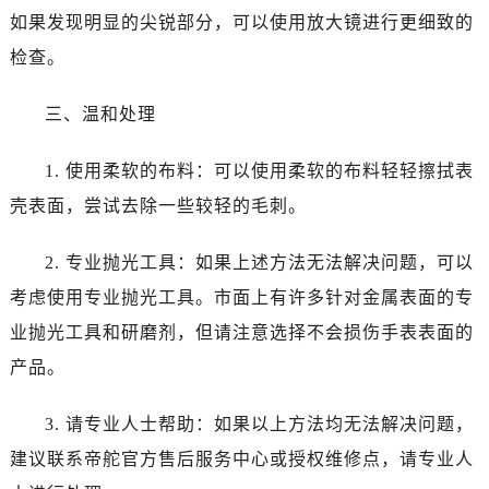
石家庄市长安区中山东路39号勒泰中心写字楼B座13层07室（需提前预约）
如果发现明显的尖锐部分，可以使用放大镜进行更细致的
西安市碑林区南关正街88号华侨城长安国际中心E座6楼10室（需提前预约）
检查。
海口市龙华区金贸东路5号海口华润大厦B座17层1707室（需提前预约）
唐山市路南区新华东道100号万达广场写字楼A座10层1002室（需提前预约）
三、温和处理
台州市椒江区东海大道1800号腾达中心东1幢20楼2002室（需提前预约）
内蒙古自治区呼和浩特市玉泉区大学西街70号华润万象城写字楼（鄂尔多斯大厦）23层2326室（需提前预约）
1. 使用柔软的布料：可以使用柔软的布料轻轻擦拭表
甘肃省兰州市七里河区西津西路16号兰州中心写字楼21层2102室（需提前预约）
壳表面，尝试去除一些较轻的毛刺。
黑龙江省大庆市萨尔图区会战大街帝舵售后服务中心（需提前预约）
黑龙江省鹤岗市向阳区红军路帝舵售后服务中心（需提前预约）
2. 专业抛光工具：如果上述方法无法解决问题，可以
黑龙江省黑河市爱辉区中央街帝舵售后服务中心（需提前预约）
考虑使用专业抛光工具。市面上有许多针对金属表面的专
黑龙江省鸡西市鸡冠区红军路帝舵售后服务中心（需提前预约）
业抛光工具和研磨剂，但请注意选择不会损伤手表表面的
黑龙江省佳木斯市向阳区长安路帝舵售后服务中心（需提前预约）
产品。
黑龙江省牡丹江市东安区太平路帝舵售后服务中心（需提前预约）
黑龙江省七台河市桃山区大同街帝舵售后服务中心（需提前预约）
3. 请专业人士帮助：如果以上方法均无法解决问题，
黑龙江省齐齐哈尔市龙沙区龙华路帝舵售后服务中心（需提前预约）
建议联系帝舵官方售后服务中心或授权维修点，请专业人
黑龙江省双鸭山市尖山区新兴大街帝舵售后服务中心（需提前预约）