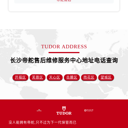
帝舵售后
江苏省扬州市邗江区国展路29号星耀天地写字楼1号楼18层1803室帝舵售后服务中心（需提前预约）
江苏省镇江市京口区中山东路帝舵售后服务中心（需提前预约）
江西省抚州市临川区赣东大道帝舵售后服务中心（需提前预约）
江西省赣州市章贡区文清路帝舵售后服务中心（需提前预约）
江西省吉安市吉州区井冈山大道帝舵售后服务中心（需提前预约）
江西省景德镇市珠山区珠山中路帝舵售后服务中心（需提前预约）
TUDOR ADDRESS
江西省九江市浔阳区浔阳路帝舵售后服务中心（需提前预约）
江西省南昌市红谷滩新区红谷中大道998号绿地双子塔（中央广场）A1座办公楼14层1407室帝舵售后服务中心（需提前预约）
长沙帝舵售后维修服务中心地址电话查询
江西省萍乡市安源区萍安北大道与康庄路交叉口帝舵售后服务中心（需提前预约）
江西省上饶市信州区滨江西路帝舵售后服务中心（需提前预约）
开福区
芙蓉区
天心区
岳麓区
雨花区
望城区
江西省新余市渝水区北湖西路帝舵售后服务中心（需提前预约）
江西省宜春市袁州区中山中路帝舵售后服务中心（需提前预约）
江西省鹰潭市月湖区胜利东路帝舵售后服务中心（需提前预约）
山东省德州市德城区东风中路帝舵售后服务中心（需提前预约）
山东省东营市东营区济南路帝舵售后服务中心（需提前预约）
山东省济南市历下区经十路11111号华润中心写字楼（万象城）15层1508室帝舵售后服务中心（需提前预约）
没人能拥有帝舵,只不过为下一代保管而已