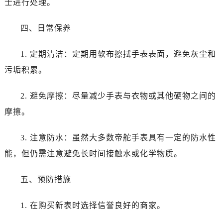
士进行处理。
黑龙江省绥化市北林区新华街与康庄路交叉口帝舵售后服务中心（需提前预约）
黑龙江省伊春市伊美区通河路帝舵售后服务中心（需提前预约）
四、日常保养
吉林省白城市洮北区明仁南街帝舵售后服务中心（需提前预约）
吉林省白山市浑江区浑江大街帝舵售后服务中心（需提前预约）
1. 定期清洁：定期用软布擦拭手表表面，避免灰尘和
吉林省吉林市船营区河南街帝舵售后服务中心（需提前预约）
污垢积累。
吉林省辽源市龙山区人民大街帝舵售后服务中心（需提前预约）
吉林省梅河口市新华街道梅河大街帝舵售后服务中心（需提前预约）
2. 避免摩擦：尽量减少手表与衣物或其他硬物之间的
吉林省四平市铁东区紫气大路与南九经街交汇处帝舵售后服务中心（需提前预约）
摩擦。
吉林省松原市宁江区五环大街帝舵售后服务中心（需提前预约）
吉林省通化市东昌区环通乡江南大街帝舵售后服务中心（需提前预约）
3. 注意防水：虽然大多数帝舵手表具有一定的防水性
吉林省延边市延吉市解放路帝舵售后服务中心（需提前预约）
能，但仍需注意避免长时间接触水或化学物质。
辽宁省鞍山市铁东区站前街帝舵售后服务中心（需提前预约）
辽宁省本溪市平山区胜利路帝舵售后服务中心（需提前预约）
五、预防措施
辽宁省朝阳市双塔区新华路帝舵售后服务中心（需提前预约）
辽宁省丹东市振兴区七经街帝舵售后服务中心（需提前预约）
1. 在购买新表时选择信誉良好的商家。
辽宁省抚顺市新抚区东一路帝舵售后服务中心（需提前预约）