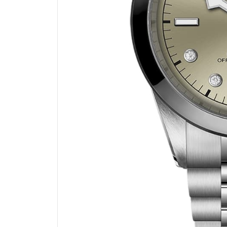
东莞市东城街道鸿福东路1号民盈国贸
无锡市梁溪区人民中路139号恒隆广场
南通市崇川区工农路57号圆融广场写字
苏州市苏州工业园区星港街199号苏州
武汉市江汉区解放大道686号世界贸易
南宁市青秀区金湖路59号地王大厦12
合肥市蜀山区潜山路111号万象城华润
泉州市丰泽区宝洲路729号浦西万达中
青岛市南区山东路6号华润大厦B座2
烟台市芝罘区胜利路139号万达金融中
长春市朝阳区西安大路727号中银大厦
贵阳市南明区都司高架桥路33号亨特
昆明市盘龙区北京路928号同德昆明
石家庄市长安区中山东路39号勒泰中
西安市碑林区南关正街88号华侨城长
海口市龙华区金贸东路5号海口华润大厦