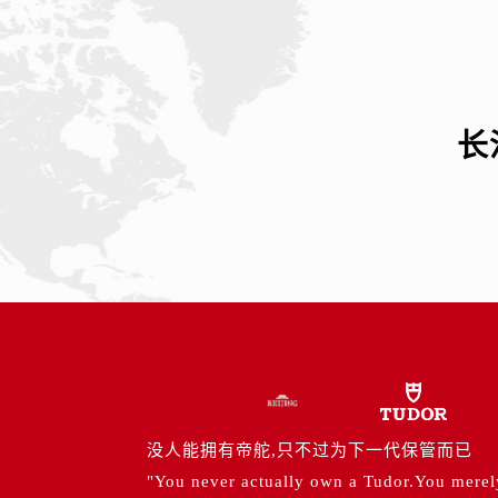
安徽省安庆市迎江区人民路帝舵售后
安徽省蚌埠市蚌山区淮河路帝舵售后
安徽省亳州市谯城区魏武大道帝舵售
安徽省池州市贵池区长江路帝舵售后
安徽省滁州市琅琊区南谯北路帝舵售
长
安徽省阜阳市颍州区颍州北路帝舵售
安徽省淮北市相山区淮海路帝舵售后
安徽省淮南市田家庵区国庆中路帝舵
安徽省黄山市屯溪区黄山西路帝舵售
安徽省六安市金安区解放中路帝舵售
安徽省马鞍山市雨山区湖南西路帝舵
安徽省宿州市埇桥区人民中路帝舵售
安徽省铜陵市铜官区石城大道帝舵售
安徽省芜湖市镜湖区中山路步行街帝
安徽省宣城市宣州区叠嶂西路帝舵售
没人能拥有帝舵,只不过为下一代保管而已
福建省龙岩市新罗区九一南路帝舵售
"You never actually own a Tudor.You merely 