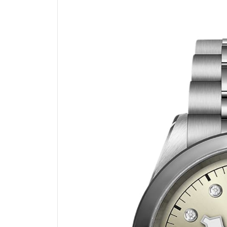
深圳市罗湖区深南东路5001号华润大
惠州市惠城区江北文昌一路7号华贸大
厦门市思明区湖滨东路95号华润大厦写
福州市鼓楼区五四路128-1号恒力城
成都市锦江区人民东路6号SAC东原中
重庆市江北区观音桥步行街2号融恒时
长沙市芙蓉区定王台街道建湘路393
郑州市二七区铭功路10号华润大厦写字
太原市迎泽区解放路15号亨得利名
沈阳市沈河区中街路137号亨得利名
沈阳市沈河区中街路83号亨得利名
乌鲁木齐市天山区红山路26号时代广场
温州市鹿城区锦绣路1067号置信广场
哈尔滨市道里区友谊西路600号富力中
大连市中山区人民路15号国际金融大
佛山市禅城区季华五路57号万科金融中