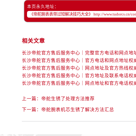
内蒙古自治区乌海市海勃湾区人民南
本页永久地址：
内蒙古自治区乌兰察布市集宁区恩和
内蒙古自治区锡林郭勒盟市锡林浩特
内蒙古自治区兴安盟市乌兰浩特市兴
山西省大同市平城区迎宾街帝舵售后
相关文章
山西省晋城市城区黄华街帝舵售后服
山西省晋中市榆次区顺城街帝舵售后
山西省临汾市尧都区解放路帝舵售后
山西省吕梁市离石区永宁中路与建设
山西省朔州市朔城区怡西路与鄯阳西
山西省忻州市忻府区和平东街与七一
山西省阳泉市郊区平阳东街与新城大
上一篇：
帝舵生锈了处理方法推荐
山西省运城市盐湖区河东街帝舵售后
下一篇：
帝舵腕表机芯生锈了解决方法汇总
山西省长治市潞州区英雄中路帝舵售
山西省太原市迎泽区迎泽街道解放路
天津市和平区赤峰道136号天津国际金