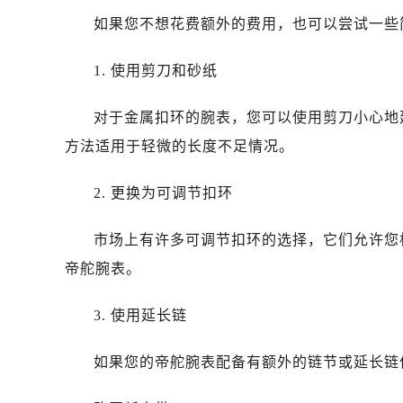
吉林省白山市浑江区浑江大街帝舵售
如果您不想花费额外的费用，也可以尝试一些
吉林省吉林市船营区河南街帝舵售后
吉林省辽源市龙山区人民大街帝舵售
1. 使用剪刀和砂纸
吉林省梅河口市新华街道梅河大街帝
吉林省四平市铁东区紫气大路与南九
对于金属扣环的腕表，您可以使用剪刀小心地
吉林省松原市宁江区五环大街帝舵售
方法适用于轻微的长度不足情况。
吉林省通化市东昌区环通乡江南大街
吉林省延边市延吉市解放路帝舵售后
2. 更换为可调节扣环
辽宁省鞍山市铁东区站前街帝舵售后
辽宁省本溪市平山区胜利路帝舵售后
市场上有许多可调节扣环的选择，它们允许您
辽宁省朝阳市双塔区新华路帝舵售后
帝舵腕表。
辽宁省丹东市振兴区七经街帝舵售后
辽宁省抚顺市新抚区东一路帝舵售后
3. 使用延长链
辽宁省阜新市海州区解放大街帝舵售
辽宁省葫芦岛市连山区中央路帝舵售
如果您的帝舵腕表配备有额外的链节或延长链
辽宁省锦州市古塔区中央大街帝舵售