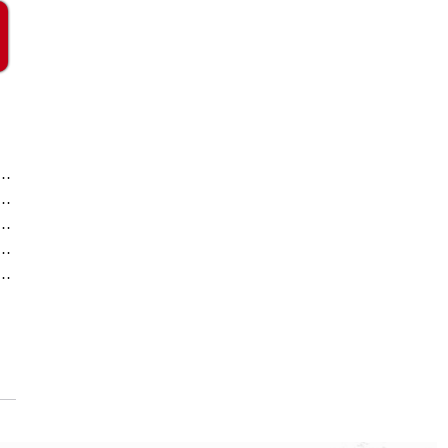
中心｜全新电话和门店地址权威信息公示（2026年7月最新）
中心｜最新电话和维修地址权威信息公示（2026年7月最新）
中心｜最新地址及售后电话权威信息公示（2026年7月最新）
务中心｜电话和完整地址权威信息公示（2026年7月最新）
中心｜地址及官方联系电话权威信息公示（2026年7月最新）
）