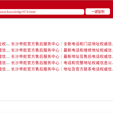
路帝舵售后服务中心（需提前预约）
大街帝舵售后服务中心（需提前预约）
一键复制
市光明街与额尔敦路交叉口帝舵售后服务中心（需提前预约）
安大街帝舵售后服务中心（需提前预约）
服务中心（需提前预约）
务中心（需提前预约）
长沙帝舵官方售后服务中心｜完整官方电话和网点地址权威信息公示（2026年7月最新）
长沙帝舵官方售后服务
服务中心（需提前预约）
长沙帝舵官方售后服务中心｜官方电话和网点地址权威信息公示（2026年7月最新）
长沙帝舵官方售后服务
服务中心（需提前预约）
长沙帝舵官方售后服务中心｜网点地址及官方热线权威信息公示（2026年7月最新）
长沙帝舵官方售后服务
街交叉口帝舵售后服务中心（需提前预约）
长沙帝舵官方售后服务中心｜官方地址及联系电话权威信息公示（2026年7月最新）
长沙帝舵官方售后服
街交汇处帝舵售后服务中心（需提前预约）
长沙帝舵官方售后服务中心｜网点地址和官方电话权威信息公示（2026年7月最新）
长沙帝舵官方售后服务
南路交叉口帝舵售后服务中心（需提前预约）
道交叉口帝舵售后服务中心（需提前预约）
服务中心（需提前预约）
后服务中心（需提前预约）
15号亨得利名表维修授权店3楼帝舵售后服务中心（需提前预约
融中心26层2603室帝舵售后服务中心（需提前预约）