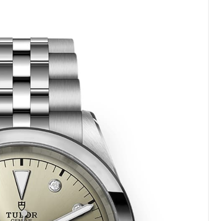
厦写字楼17层1701室（需提前预约）
厦写字楼1座30层05室（需提前预约）
字楼B座11层1104室（需提前预约）
写字楼15层03室（需提前预约）
心写字楼24层2406B室（需提前预约）
代广场写字楼9层902室（需提前预约）
号世茂环球金融中心写字楼（芙蓉广场）10层13室（需提前预约
楼29层2905室（需提前预约）
表服务中心（品牌授权店）3层整层（需提前预约）
表服务中心（品牌授权店）1层整层（需提前预约）
表服务中心（品牌授权店）1层整层（需提前预约）
（CCMALL）C座17层17-B（需提前预约）
10层1015室（需提前预约）
心T2座写字楼29层03室（需提前预约）
厦7层G室（需提前预约）
心C座12层1205室（需提前预约）