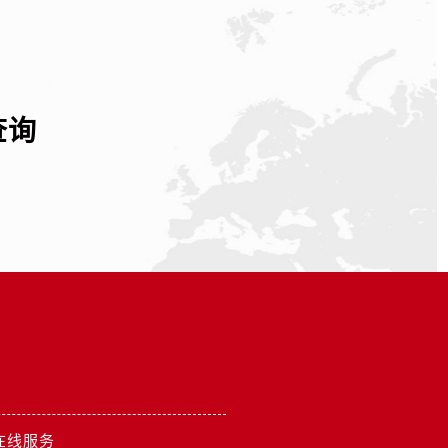
查询
在线服务