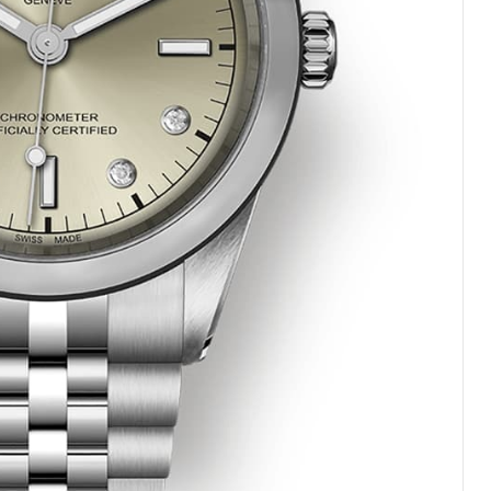
中心T1写字楼9层907室（需提前预约）
写字楼1座11层1104室（需提前预约）
楼16层1603室（需提前预约）
中心办公楼C座22层08室（需提前预约）
大厦38层09室（需提前预约）
楼1224室（需提前预约）
大厦B座12楼03室（需提前预约）
心写字楼A座7楼709室（需提前预约）
2层04室（需提前预约）
心A座907室（需提前预约）
A座(旺进大厦)18层09室（需提前预约）
国际金融中心14楼14D（需提前预约）
广场写字楼10层06室（需提前预约）
心写字楼B座13层07室（需提前预约）
安国际中心E座6楼10室（需提前预约）
B座17层1707室（需提前预约）