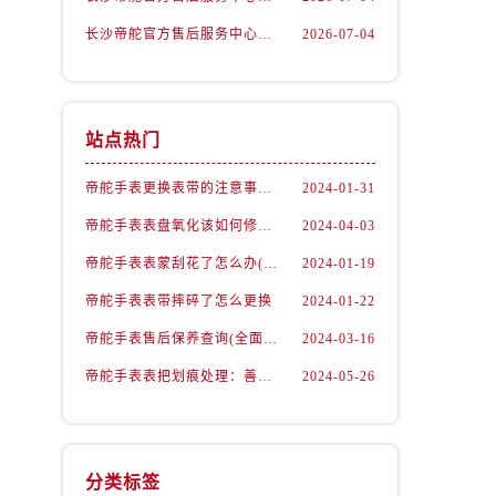
长沙帝舵官方售后服务中心｜最新地址及售后电话权威信息公示（2026年7月最新）
2026-07-04
站点热门
帝舵手表更换表带的注意事项有哪些
2024-01-31
）
帝舵手表表盘氧化该如何修复？
2024-04-03
帝舵手表表蒙刮花了怎么办(手表表面刮花怎么处理)
2024-01-19
帝舵手表表带摔碎了怎么更换
2024-01-22
帝舵手表售后保养查询(全面了解帝舵手表售后保养流程及费用)
2024-03-16
帝舵手表表把划痕处理：善良之选，专业修复
2024-05-26
分类标签