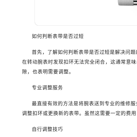
唐山市路南区新华东道100号万达广场
台州市椒江区东海大道1800号腾达中
内蒙古自治区呼和浩特市玉泉区大学西
甘肃省兰州市七里河区西津西路16号兰
如何判断表带是否过短
黑龙江省大庆市萨尔图区会战大街帝
黑龙江省鹤岗市向阳区红军路帝舵售
首先，了解如何判断表带是否过短是解决问题
黑龙江省黑河市爱辉区中央街帝舵售
在转动腕表时发现扣环无法完全闭合，这通常意味
黑龙江省鸡西市鸡冠区红军路帝舵售
黑龙江省佳木斯市向阳区长安路帝舵
隙，也表明需要调整。
黑龙江省牡丹江市东安区太平路帝舵
专业调整服务
黑龙江省七台河市桃山区大同街帝舵
黑龙江省齐齐哈尔市龙沙区龙华路帝
最直接有效的方法是将腕表送到专业的维修服
黑龙江省双鸭山市尖山区新兴大街帝
调整扣环或更换新的表带。虽然这需要一定的费用
黑龙江省绥化市北林区新华街与康庄
黑龙江省伊春市伊美区通河路帝舵售
自行调整技巧
吉林省白城市洮北区明仁南街帝舵售