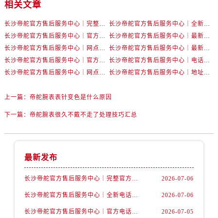
辽宁省抚顺市新抚区东一路帝舵售后服务中心（需提前预约）
相关文章
辽宁省阜新市海州区解放大街帝舵售后服务中心（需提前预约）
长沙帝舵官方售后服务中心｜完整官方电话和网点地址权威信息公示（2026年7月最新）
长沙帝舵官方售后服务中心｜全新电话和门店地址权威信息公示（2026年7月最新）
辽宁省葫芦岛市连山区中央路帝舵售后服务中心（需提前预约）
长沙帝舵官方售后服务中心｜官方电话和网点地址权威信息公示（2026年7月最新）
长沙帝舵官方售后服务中心｜最新电话和维修地址权威信息公示（2026年7月最新）
辽宁省锦州市古塔区中央大街帝舵售后服务中心（需提前预约）
长沙帝舵官方售后服务中心｜网点地址及官方热线权威信息公示（2026年7月最新）
长沙帝舵官方售后服务中心｜最新地址及售后电话权威信息公示（2026年7月最新）
辽宁省辽阳市白塔区新运大街帝舵售后服务中心（需提前预约）
长沙帝舵官方售后服务中心｜官方地址及联系电话权威信息公示（2026年7月最新）
长沙帝舵官方售后服务中心｜电话和完整地址权威信息公示（2026年7月最新）
辽宁省盘锦市兴隆台区石油大街帝舵售后服务中心（需提前预约）
长沙帝舵官方售后服务中心｜网点地址和官方电话权威信息公示（2026年7月最新）
长沙帝舵官方售后服务中心｜地址及官方联系电话权威信息公示（2026年7月最新）
辽宁省铁岭市银州区南马路帝舵售后服务中心（需提前预约）
上一篇：
帝舵腕表表针变色是什么原因
辽宁省营口市站前区市府路与渤海大街交叉口帝舵售后服务中心（需提前预约）
辽宁省沈阳市沈河区中街路137号亨得利名表维修授权店1楼帝舵售后服务中心（需提前预约）
下一篇：
帝舵腕表很久不戴不走了处理技巧汇总
辽宁省沈阳市沈河区中街路83号亨得利名表维修授权店1楼帝舵售后服务中心（需提前预约）
北京市朝阳区建国门外大街甲6号华熙国际中心D座11层1102室帝舵售后服务中心（需提前预约）
北京市东城区东长安街1号王府井东方广场W3座6层602室帝舵售后服务中心（需提前预约）
最新发布
河北省保定市竞秀区朝阳北大街北国先天下帝舵售后服务中心（需提前预约）
长沙帝舵官方售后服务中心｜完整官方电话和网点地址权威信息公示（2026年7月最新）
2026-07-06
内蒙古自治区阿拉善盟市左旗土尔扈特大街帝舵售后服务中心（需提前预约）
内蒙古自治区巴彦淖尔市临河区新华街帝舵售后服务中心（需提前预约）
长沙帝舵官方售后服务中心｜全新电话和门店地址权威信息公示（2026年7月最新）
2026-07-06
内蒙古自治区包头市青山区幸福路甲3号王府井百货名表维修帝舵售后服务中心（需提前预约）
长沙帝舵官方售后服务中心｜官方电话和网点地址权威信息公示（2026年7月最新）
2026-07-05