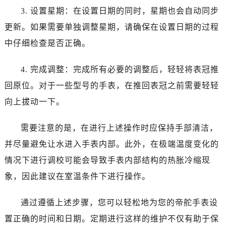
昆明市盘龙区北京路928号同德昆明广场写字楼10层06室（需提前预约）
3. 设置星期：在设置日期的同时，星期也会自动同步
石家庄市长安区中山东路39号勒泰中心写字楼B座13层07室（需提前预约）
更新。如果需要单独调整星期，请确保在设置日期的过程
西安市碑林区南关正街88号华侨城长安国际中心E座6楼10室（需提前预约）
中仔细检查是否正确。
海口市龙华区金贸东路5号海口华润大厦B座17层1707室（需提前预约）
唐山市路南区新华东道100号万达广场写字楼A座10层1002室（需提前预约）
4. 完成调整：完成所有必要的调整后，轻轻将表冠推
台州市椒江区东海大道1800号腾达中心东1幢20楼2002室（需提前预约）
回原位。对于一些型号的手表，在推回表冠之前需要轻轻
内蒙古自治区呼和浩特市玉泉区大学西街70号华润万象城写字楼（鄂尔多斯大厦）23层2326室（需提前预约）
向上拔动一下。
甘肃省兰州市七里河区西津西路16号兰州中心写字楼21层2102室（需提前预约）
黑龙江省大庆市萨尔图区会战大街帝舵售后服务中心（需提前预约）
需要注意的是，在进行上述操作时应保持手部清洁，
黑龙江省鹤岗市向阳区红军路帝舵售后服务中心（需提前预约）
并尽量避免让水进入手表内部。此外，在极端温度变化的
黑龙江省黑河市爱辉区中央街帝舵售后服务中心（需提前预约）
黑龙江省鸡西市鸡冠区红军路帝舵售后服务中心（需提前预约）
情况下进行调校可能会导致手表内部结构的热胀冷缩现
黑龙江省佳木斯市向阳区长安路帝舵售后服务中心（需提前预约）
象，因此建议在室温条件下进行操作。
黑龙江省牡丹江市东安区太平路帝舵售后服务中心（需提前预约）
黑龙江省七台河市桃山区大同街帝舵售后服务中心（需提前预约）
通过遵循上述步骤，您可以轻松地为您的帝舵手表设
黑龙江省齐齐哈尔市龙沙区龙华路帝舵售后服务中心（需提前预约）
置正确的时间和日期。定期进行这样的维护不仅有助于保