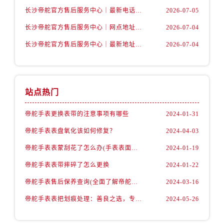
内蒙古自治区赤峰市红山区哈达街帝舵售后服务中心（需提前预约）
长沙帝舵官方售后服务中心｜最新电话和维修地址权威信息公示（2026年7月最新）
2026-07-05
内蒙古自治区鄂尔多斯市东胜区伊金霍洛街帝舵售后服务中心（需提前预约）
长沙帝舵官方售后服务中心｜网点地址及官方热线权威信息公示（2026年7月最新）
2026-07-04
内蒙古自治区呼伦贝尔市海拉尔区中央街帝舵售后服务中心（需提前预约）
长沙帝舵官方售后服务中心｜最新地址及售后电话权威信息公示（2026年7月最新）
2026-07-04
内蒙古自治区通辽市科尔沁区明仁大街帝舵售后服务中心（需提前预约）
内蒙古自治区乌海市海勃湾区人民南路帝舵售后服务中心（需提前预约）
内蒙古自治区乌兰察布市集宁区恩和大街帝舵售后服务中心（需提前预约）
内蒙古自治区锡林郭勒盟市锡林浩特市光明街与额尔敦路交叉口帝舵售后服务中心（需提前预约）
站点热门
内蒙古自治区兴安盟市乌兰浩特市兴安大街帝舵售后服务中心（需提前预约）
帝舵手表更换表带的注意事项有哪些
2024-01-31
山西省大同市平城区迎宾街帝舵售后服务中心（需提前预约）
山西省晋城市城区黄华街帝舵售后服务中心（需提前预约）
帝舵手表表盘氧化该如何修复？
2024-04-03
山西省晋中市榆次区顺城街帝舵售后服务中心（需提前预约）
帝舵手表表蒙刮花了怎么办(手表表面刮花怎么处理)
2024-01-19
山西省临汾市尧都区解放路帝舵售后服务中心（需提前预约）
帝舵手表表带摔碎了怎么更换
2024-01-22
山西省吕梁市离石区永宁中路与建设街交叉口帝舵售后服务中心（需提前预约）
帝舵手表售后保养查询(全面了解帝舵手表售后保养流程及费用)
2024-03-16
山西省朔州市朔城区怡西路与鄯阳西街交汇处帝舵售后服务中心（需提前预约）
帝舵手表表把划痕处理：善良之选，专业修复
2024-05-26
山西省忻州市忻府区和平东街与七一南路交叉口帝舵售后服务中心（需提前预约）
山西省阳泉市郊区平阳东街与新城大道交叉口帝舵售后服务中心（需提前预约）