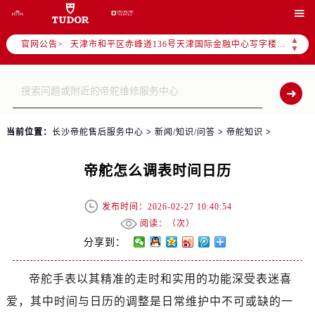
北京市东城区东长安街1号东方广场写字楼W3座6层602室（需提前预约）

北京市朝阳区建国门外大街甲6号华熙国际中心写字楼D座11层1102室（需提前预约）
▲
官网公告>
天津市和平区赤峰道136号天津国际金融中心写字楼26层2603室（需提前预约）
▼
上海市徐汇区虹桥路3号港汇中心写字楼2座37层3705室（需提前预约）
上海市黄浦区南京东路299号宏伊国际广场写字楼8层806室（需提前预约）
南京市秦淮区中山南路1号（新街口）南京中心写字楼22层C1-1室（需提前预约）
常州市新北区龙锦路1590号现代传媒中心写字楼5号楼10层1008室（需提前预约）
当前位置：
长沙帝舵售后服务中心
>
新闻/知识/问答
>
帝舵知识
>
徐州市鼓楼区淮海东路29号苏宁广场IFC国际金融中心写字楼35层3508室（需提前预约）
扬州市邗江区国展路29号星耀天地写字楼1号楼18层1803室（需提前预约）
帝舵怎么调表时间日历
盐城市盐都区世纪大道5号盐城金融城写字楼1号楼16层1604室（需提前预约）
泰州市海陵区永定东路399号置地商务中心东塔写字楼（华润万象城）17层1706室（需提前预约）
发布时间：2026-02-27 10:40:54
宁波市江北区大闸南路500号来福士广场办公楼20层2009室（需提前预约）
阅读：（
次）
杭州市上城区钱江路1366号华润大厦写字楼A座5层503-5室（需提前预约）
分享到：
金华市金东区东市南街777号金华万达广场写字楼4号楼22层2209室（需提前预约）
帝舵手表以其精准的走时和实用的功能深受表迷喜
绍兴市越城区胜利东路379号世茂天际中心写字楼8层805室（需提前预约）
爱，其中时间与日历的调整是日常维护中不可或缺的一
嘉兴市南湖区广益路705号嘉兴世界贸易中心写字楼A座13层1304室（需提前预约）