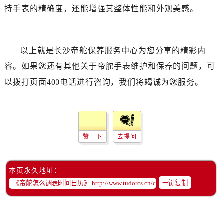
黑龙江省双鸭山市尖山区新兴大街帝舵售后服务中心（需提前预约）
持手表的精确度，还能增强其整体性能和外观美感。
黑龙江省绥化市北林区新华街与康庄路交叉口帝舵售后服务中心（需提前预约）
黑龙江省伊春市伊美区通河路帝舵售后服务中心（需提前预约）
吉林省白城市洮北区明仁南街帝舵售后服务中心（需提前预约）
以上就是
长沙帝舵保养服务中心
为您分享的精彩内
吉林省白山市浑江区浑江大街帝舵售后服务中心（需提前预约）
容。如果您还有其他关于帝舵手表维护和保养的问题，可
吉林省吉林市船营区河南街帝舵售后服务中心（需提前预约）
以拨打页面400电话进行咨询，我们将竭诚为您服务。
吉林省辽源市龙山区人民大街帝舵售后服务中心（需提前预约）
吉林省梅河口市新华街道梅河大街帝舵售后服务中心（需提前预约）
吉林省四平市铁东区紫气大路与南九经街交汇处帝舵售后服务中心（需提前预约）
吉林省松原市宁江区五环大街帝舵售后服务中心（需提前预约）
赞一下
去提问
吉林省通化市东昌区环通乡江南大街帝舵售后服务中心（需提前预约）
吉林省延边市延吉市解放路帝舵售后服务中心（需提前预约）
辽宁省鞍山市铁东区站前街帝舵售后服务中心（需提前预约）
本页永久地址：
一键复制
辽宁省本溪市平山区胜利路帝舵售后服务中心（需提前预约）
辽宁省朝阳市双塔区新华路帝舵售后服务中心（需提前预约）
辽宁省丹东市振兴区七经街帝舵售后服务中心（需提前预约）