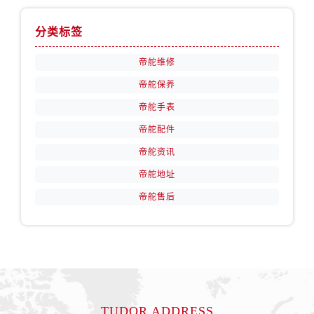
山西省运城市盐湖区河东街帝舵售后服务中心（需提前预约）
山西省长治市潞州区英雄中路帝舵售后服务中心（需提前预约）
分类标签
山西省太原市迎泽区迎泽街道解放路15号亨得利名表维修授权店3楼帝舵售后服务中心（需提前预约）
帝舵维修
天津市和平区赤峰道136号天津国际金融中心26层2603室帝舵售后服务中心（需提前预约）
安徽省安庆市迎江区人民路帝舵售后服务中心（需提前预约）
帝舵保养
安徽省蚌埠市蚌山区淮河路帝舵售后服务中心（需提前预约）
帝舵手表
安徽省亳州市谯城区魏武大道帝舵售后服务中心（需提前预约）
帝舵配件
安徽省池州市贵池区长江路帝舵售后服务中心（需提前预约）
帝舵资讯
安徽省滁州市琅琊区南谯北路帝舵售后服务中心（需提前预约）
帝舵地址
安徽省阜阳市颍州区颍州北路帝舵售后服务中心（需提前预约）
帝舵售后
安徽省淮北市相山区淮海路帝舵售后服务中心（需提前预约）
安徽省淮南市田家庵区国庆中路帝舵售后服务中心（需提前预约）
安徽省黄山市屯溪区黄山西路帝舵售后服务中心（需提前预约）
安徽省六安市金安区解放中路帝舵售后服务中心（需提前预约）
安徽省马鞍山市雨山区湖南西路帝舵售后服务中心（需提前预约）
安徽省宿州市埇桥区人民中路帝舵售后服务中心（需提前预约）
TUDOR ADDRESS