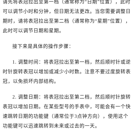
请先将表冠拉出至第一档（通常称为“日期”位置），此时
温州市鹿城区锦绣路1067号置信广场10层1015室（需提前预约）
哈尔滨市道里区友谊西路600号富力中心T2座写字楼29层03室（需提前预约）
可以调节小时和分钟，但日期无法更改。当您需要调整日
大连市中山区人民路15号国际金融大厦7层G室（需提前预约）
期时，请将表冠拉出至第二档（通常称为“星期”位置），
佛山市禅城区季华五路57号万科金融中心C座12层1205室（需提前预约）
此时可以调节日期和星期。
东莞市东城街道鸿福东路1号民盈国贸中心T1写字楼9层907室（需提前预约）
无锡市梁溪区人民中路139号恒隆广场写字楼1座11层1104室（需提前预约）
接下来是具体的操作步骤：
南通市崇川区工农路57号圆融广场写字楼16层1603室（需提前预约）
苏州市苏州工业园区星港街199号苏州中心办公楼C座22层08室（需提前预约）
1. 调整时间：将表冠拉出至第一档，然后顺时针或逆
武汉市江汉区解放大道686号世界贸易大厦38层09室（需提前预约）
时针旋转表冠以增加或减少小时数。注意不要过度旋转表
南宁市青秀区金湖路59号地王大厦12楼1224室（需提前预约）
冠，以免损坏内部结构。
合肥市蜀山区潜山路111号万象城华润大厦B座12楼03室（需提前预约）
泉州市丰泽区宝洲路729号浦西万达中心写字楼A座7楼709室（需提前预约）
2. 调整日期：将表冠拉出至第二档，然后顺时针旋转
青岛市南区山东路6号华润大厦B座22层04室（需提前预约）
表冠以增加日期。在某些型号的手表中，可能会有一个快
烟台市芝罘区胜利路139号万达金融中心A座907室（需提前预约）
速跳转日期的功能键（通常位于3点钟方向），使用这个
长春市朝阳区西安大路727号中银大厦A座(旺进大厦)18层09室（需提前预约）
功能键可以迅速跳转到未来或过去的一天。
贵阳市南明区都司高架桥路33号亨特国际金融中心14楼14D（需提前预约）