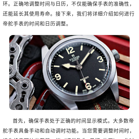
南昌市红谷滩新区红谷中大道998号绿地双子塔（中央广场）A1座办公楼14层07室（需提前预约）
环。正确地调整时间与日历，不仅能确保手表的准确性，
济南市历下区经十路11111号华润中心写字楼（万象城）15层1508室（需提前预约）
还能延长其使用寿命。接下来，我们将详细介绍如何进行
广州市天河区天河路230号万菱汇国际中心写字楼A塔7层704室（需提前预约）
帝舵手表的时间和日历调整。
广州市越秀区环市东路371-375号世界贸易中心大厦南塔写字楼15层07室（需提前预约）
深圳市罗湖区深南东路5001号华润大厦写字楼17层1701室（需提前预约）
惠州市惠城区江北文昌一路7号华贸大厦写字楼1座30层05室（需提前预约）
厦门市思明区湖滨东路95号华润大厦写字楼B座11层1104室（需提前预约）
福州市鼓楼区五四路128-1号恒力城写字楼15层03室（需提前预约）
成都市锦江区人民东路6号SAC东原中心写字楼24层2406B室（需提前预约）
重庆市江北区观音桥步行街2号融恒时代广场写字楼9层902室（需提前预约）
长沙市芙蓉区定王台街道建湘路393号世茂环球金融中心写字楼（芙蓉广场）10层13室（需提前预约）
郑州市二七区铭功路10号华润大厦写字楼29层2905室（需提前预约）
太原市迎泽区解放路15号亨得利名表服务中心（品牌授权店）3层整层（需提前预约）
沈阳市沈河区中街路137号亨得利名表服务中心（品牌授权店）1层整层（需提前预约）
首先，确保手表处于正确的时间显示模式。大多数帝
沈阳市沈河区中街路83号亨得利名表服务中心（品牌授权店）1层整层（需提前预约）
舵手表具备手动和自动调时功能。当您需要调整时间时，
乌鲁木齐市天山区红山路26号时代广场（CCMALL）C座17层17-B（需提前预约）