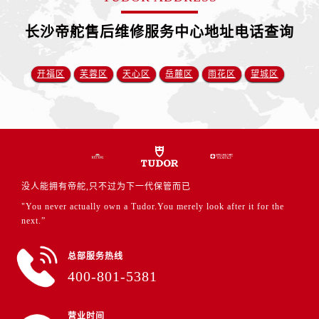
安徽省铜陵市铜官区石城大道帝舵售后服务中心（需提前预约）
安徽省芜湖市镜湖区中山路步行街帝舵售后服务中心（需提前预约）
长沙帝舵售后维修服务中心地址电话查询
安徽省宣城市宣州区叠嶂西路帝舵售后服务中心（需提前预约）
福建省龙岩市新罗区九一南路帝舵售后服务中心（需提前预约）
开福区
芙蓉区
天心区
岳麓区
雨花区
望城区
福建省南平市建阳区人民西路帝舵售后服务中心（需提前预约）
福建省宁德市蕉城区天湖东路帝舵售后服务中心（需提前预约）
福建省莆田市城厢区霞林街道荔华东大道帝舵售后服务中心（需提前预约）
福建省三明市三元区东乾二路帝舵售后服务中心（需提前预约）
福建省漳州市龙文区步港路帝舵售后服务中心（需提前预约）
江苏省常州市新北区龙锦路1590号现代传媒中心5号楼10层1008室帝舵售后服务中心（需提前预约）
没人能拥有帝舵,只不过为下一代保管而已
江苏省淮安市清江浦区淮海北路帝舵售后服务中心（需提前预约）
"You never actually own a Tudor.You merely look after it for the
next.”
江苏省连云港市海州区通灌北路帝舵售后服务中心（需提前预约）
江苏省南京市秦淮区中山南路1号南京中心22层22-C1-C3室帝舵售后服务中心（需提前预约）
总部服务热线
江苏省宿迁市宿城区西湖路帝舵售后服务中心（需提前预约）
400-801-5381
江苏省泰州市海陵区永定东路399号置地商务中心东塔（华润万象城）17层1706室帝舵售后服务中心（需提前预约）
江苏省徐州市鼓楼区淮海东路29号苏宁广场IFC国际金融中心35层3508室帝舵售后服务中心（需提前预约）
营业时间