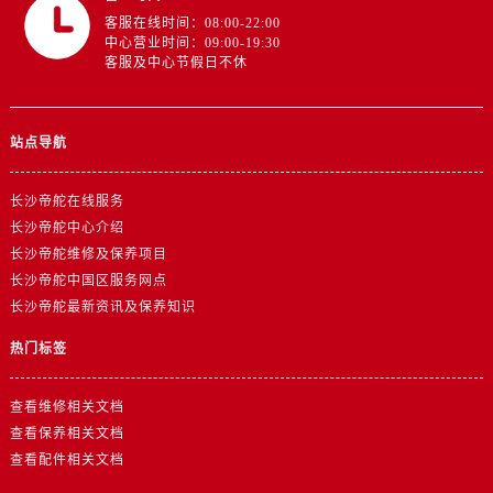
江苏省盐城市盐都区世纪大道5号盐城金融城写字楼1号楼16层1604室帝舵售后服务中心（需提前预约）
客服在线时间：08:00-22:00
江苏省扬州市邗江区国展路29号星耀天地写字楼1号楼18层1803室帝舵售后服务中心（需提前预约）
中心营业时间：09:00-19:30
客服及中心节假日不休
江苏省镇江市京口区中山东路帝舵售后服务中心（需提前预约）
江西省抚州市临川区赣东大道帝舵售后服务中心（需提前预约）
江西省赣州市章贡区文清路帝舵售后服务中心（需提前预约）
站点导航
江西省吉安市吉州区井冈山大道帝舵售后服务中心（需提前预约）
江西省景德镇市珠山区珠山中路帝舵售后服务中心（需提前预约）
长沙帝舵在线服务
江西省九江市浔阳区浔阳路帝舵售后服务中心（需提前预约）
长沙帝舵中心介绍
江西省南昌市红谷滩新区红谷中大道998号绿地双子塔（中央广场）A1座办公楼14层1407室帝舵售后服务中心（需提前预约）
长沙帝舵维修及保养项目
长沙帝舵中国区服务网点
江西省萍乡市安源区萍安北大道与康庄路交叉口帝舵售后服务中心（需提前预约）
长沙帝舵最新资讯及保养知识
江西省上饶市信州区滨江西路帝舵售后服务中心（需提前预约）
江西省新余市渝水区北湖西路帝舵售后服务中心（需提前预约）
热门标签
江西省宜春市袁州区中山中路帝舵售后服务中心（需提前预约）
查看维修相关文档
江西省鹰潭市月湖区胜利东路帝舵售后服务中心（需提前预约）
查看保养相关文档
山东省德州市德城区东风中路帝舵售后服务中心（需提前预约）
查看配件相关文档
山东省东营市东营区济南路帝舵售后服务中心（需提前预约）