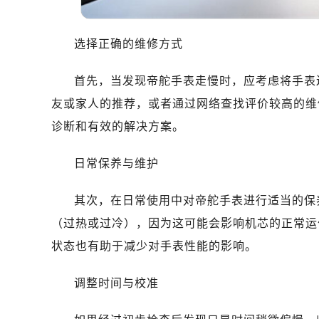
温州市鹿城区锦绣路1067号置信广场
哈尔滨市道里区友谊西路600号富力中
选择正确的维修方式
大连市中山区人民路15号国际金融大
佛山市禅城区季华五路57号万科金融中
首先，当发现帝舵手表走慢时，应考虑将手表
东莞市东城街道鸿福东路1号民盈国贸
友或家人的推荐，或者通过网络查找评价较高的维
无锡市梁溪区人民中路139号恒隆广场
南通市崇川区工农路57号圆融广场写字
诊断和有效的解决方案。
苏州市苏州工业园区星港街199号苏州
日常保养与维护
武汉市江汉区解放大道686号世界贸易
南宁市青秀区金湖路59号地王大厦12
其次，在日常使用中对帝舵手表进行适当的保
合肥市蜀山区潜山路111号万象城华润
（过热或过冷），因为这可能会影响机芯的正常运
泉州市丰泽区宝洲路729号浦西万达中
青岛市南区山东路6号华润大厦B座2
状态也有助于减少对手表性能的影响。
烟台市芝罘区胜利路139号万达金融中
调整时间与校准
长春市朝阳区西安大路727号中银大厦
贵阳市南明区都司高架桥路33号亨特