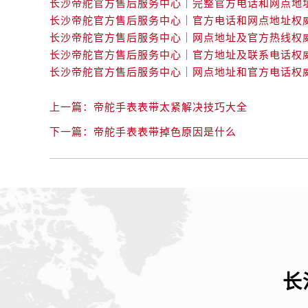
辽宁省抚顺市新抚区东一路帝舵售后
辽宁省阜新市海州区解放大街帝舵售
辽宁省葫芦岛市连山区中央路帝舵售
辽宁省锦州市古塔区中央大街帝舵售
辽宁省辽阳市白塔区新运大街帝舵售
辽宁省盘锦市兴隆台区石油大街帝舵
上一篇：
帝舵手表表带太紧解决技巧大全
辽宁省铁岭市银州区南马路帝舵售后
下一篇：
帝舵手表表带掉色原因是什么
辽宁省营口市站前区市府路与渤海大
辽宁省沈阳市沈河区中街路137号亨
辽宁省沈阳市沈河区中街路83号亨
北京市朝阳区建国门外大街甲6号华熙
北京市东城区东长安街1号王府井东方
河北省保定市竞秀区朝阳北大街北国
内蒙古自治区阿拉善盟市左旗土尔扈
内蒙古自治区巴彦淖尔市临河区新华
长
内蒙古自治区包头市青山区幸福路甲