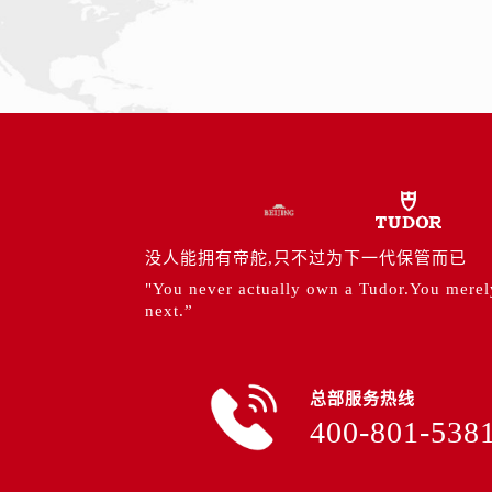
内蒙古自治区赤峰市红山区哈达街帝
内蒙古自治区鄂尔多斯市东胜区伊金
内蒙古自治区呼伦贝尔市海拉尔区中
内蒙古自治区通辽市科尔沁区明仁大
内蒙古自治区乌海市海勃湾区人民南
内蒙古自治区乌兰察布市集宁区恩和
内蒙古自治区锡林郭勒盟市锡林浩特
内蒙古自治区兴安盟市乌兰浩特市兴
山西省大同市平城区迎宾街帝舵售后
没人能拥有帝舵,只不过为下一代保管而已
山西省晋城市城区黄华街帝舵售后服
"You never actually own a Tudor.You merely 
next.”
山西省晋中市榆次区顺城街帝舵售后
山西省临汾市尧都区解放路帝舵售后
山西省吕梁市离石区永宁中路与建设
总部服务热线
山西省朔州市朔城区怡西路与鄯阳西
400-801-538
山西省忻州市忻府区和平东街与七一
山西省阳泉市郊区平阳东街与新城大