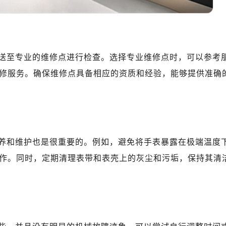
10层1015室（需提前预约）
心T2座写字楼29层03室（需提前预约）
厦7层G室（需提前预约）
心C座12层1205室（需提前预约）
送至专业的维修点进行检查。选择专业维修点时，可以参考
中心T1写字楼9层907室（需提前预约）
修服务。确保维修点具备相应的资质和经验，能够提供准确
写字楼1座11层1104室（需提前预约）
楼16层1603室（需提前预约）
中心办公楼C座22层08室（需提前预约）
大厦38层09室（需提前预约）
楼1224室（需提前预约）
养和维护也是很重要的。例如，避免将手表暴露在极端温度
大厦B座12楼03室（需提前预约）
作。同时，定期清理表带和表壳上的灰尘和污垢，保持其清
心写字楼A座7楼709室（需提前预约）
2层04室（需提前预约）
心A座907室（需提前预约）
A座(旺进大厦)18层09室（需提前预约）
国际金融中心14楼14D（需提前预约）