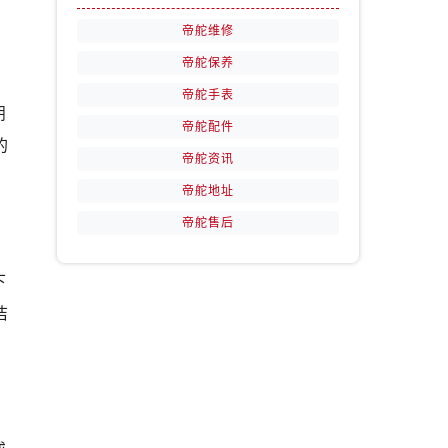
帝舵维修
帝舵保养
帝舵手表
朋
帝舵配件
的
帝舵资讯
帝舵地址
帝舵售后
下
洁