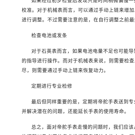
如果经过初步检查后发现只是时间稍微偏慢一
昆明市盘龙区北京路928号同德昆明
校准。对于机械表而言，可以通过手动上链来增加
石家庄市长安区中山东路39号勒泰中
西安市碑林区南关正街88号华侨城长
进行调整。不过需要注意的是，在自行调整之前最
海口市龙华区金贸东路5号海口华润大厦
检查电池或发条
唐山市路南区新华东道100号万达广场
台州市椒江区东海大道1800号腾达中
对于石英表而言，如果电池电量不足也可能导
内蒙古自治区呼和浩特市玉泉区大学西
的指导进行操作。而对于机械表来说，则需要检查
甘肃省兰州市七里河区西津西路16号兰
黑龙江省大庆市萨尔图区会战大街帝
尽，则需要通过手动上链来恢复动力。
黑龙江省鹤岗市向阳区红军路帝舵售
定期进行专业检修
黑龙江省黑河市爱辉区中央街帝舵售
黑龙江省鸡西市鸡冠区红军路帝舵售
最后但同样重要的是，定期将帝舵手表送到专
黑龙江省佳木斯市向阳区长安路帝舵
并解决潜在的问题，还能延长手表的使用寿命。
黑龙江省牡丹江市东安区太平路帝舵
黑龙江省七台河市桃山区大同街帝舵
总之，面对帝舵手表走慢的问题时，我们应该
黑龙江省齐齐哈尔市龙沙区龙华路帝