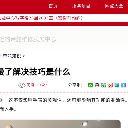
字楼W3座6层602室（需提前预约）
首页
服务项目
网点大全
国际中心写字楼D座11层1102室（需提前预约）
融中心写字楼26层2603室（需提前预约）
2座37层3705室（需提前预约）
际广场写字楼8层806室（需提前预约）
南京中心写字楼22层C1-1室（需提前预约）
中心写字楼5号楼10层1008室（需提前预约）
>
帝舵知识
>
FC国际金融中心写字楼35层3508室（需提前预约）
楼1号楼18层1803室（需提前预约）
慢了解决技巧是什么
字楼1号楼16层1604室（需提前预约）
务中心东塔写字楼（华润万象城）17层1706室（需提前预约）
阅读：（
次）
分享到：
场办公楼20层2009室（需提前预约）
写字楼A座5层503-5室（需提前预约）
题，这不仅影响手表的美观性，还可能影响其功能的准确性
广场写字楼4号楼22层2209室（需提前预约）
面入手。
际中心写字楼8层805室（需提前预约）
易中心写字楼A座13层1304室（需提前预约）