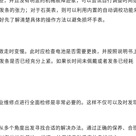
些，并且没有明显的机械故障迹象，可以尝试自行调整时间
广场写字楼10层06室（需提前预约）
发条的张力；对于石英表，则可以利用内置的自动调校功能
心写字楼B座13层07室（需提前预约）
安国际中心E座6楼10室（需提前预约）
好先了解清楚具体的操作方法以避免损坏手表。
B座17层1707室（需提前预约）
写字楼A座10层1002室（需提前预约）
心东1幢20楼2002室（需提前预约）
致走时变慢。此时应检查电池是否需要更换，并按照说明书
街70号华润万象城写字楼（鄂尔多斯大厦）23层2326室（需
发条是否已经充分上紧。如果长时间未佩戴或者发条已经耗
州中心写字楼21层2102室（需提前预约）
舵售后服务中心（需提前预约）
后服务中心（需提前预约）
后服务中心（需提前预约）
后服务中心（需提前预约）
业维修点进行全面检修是非常必要的。这样不仅可以及时发
售后服务中心（需提前预约）
售后服务中心（需提前预约）
售后服务中心（需提前预约）
从多个角度出发寻找合适的解决办法。通过正确的保养、合
舵售后服务中心（需提前预约）