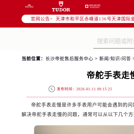
北京市东城区东长安街1号东方广场写
北京市朝阳区建国门外大街甲6号华熙
官网公告>
天津市和平区赤峰道136号天津国际金
上海市徐汇区虹桥路3号港汇中心写字楼
上海市黄浦区南京东路299号宏伊国
南京市秦淮区中山南路1号（新街口）
常州市新北区龙锦路1590号现代传媒
当前位置：
长沙帝舵售后服务中心
>
新闻/知识/问答
徐州市鼓楼区淮海东路29号苏宁广场I
扬州市邗江区国展路29号星耀天地写字
帝舵手表走
盐城市盐都区世纪大道5号盐城金融城写
泰州市海陵区永定东路399号置地商
发布时间：2026-01-11 09:15:25
宁波市江北区大闸南路500号来福士广
杭州市上城区钱江路1366号华润大厦
帝舵手表走慢是许多手表用户可能会遇到的问
金华市金东区东市南街777号金华万达
解决帝舵手表走慢的问题，通常可以从以下几个方
绍兴市越城区胜利东路379号世茂天
嘉兴市南湖区广益路705号嘉兴世界贸