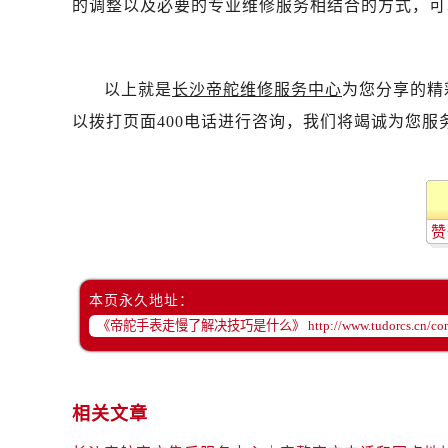
的调整以及必要的专业维修服务相结合的方式，可
黑龙江省双鸭山市尖山区新兴大街帝
黑龙江省绥化市北林区新华街与康庄
黑龙江省伊春市伊美区通河路帝舵售
以上就是
长沙帝舵维修服务中心
为您分享的精
吉林省白城市洮北区明仁南街帝舵售
吉林省白山市浑江区浑江大街帝舵售
以拨打页面400电话进行咨询，我们将竭诚为您服
吉林省吉林市船营区河南街帝舵售后
吉林省辽源市龙山区人民大街帝舵售
吉林省梅河口市新华街道梅河大街帝
吉林省四平市铁东区紫气大路与南九
赞
吉林省松原市宁江区五环大街帝舵售
吉林省通化市东昌区环通乡江南大街
本页永久地址：
吉林省延边市延吉市解放路帝舵售后
辽宁省鞍山市铁东区站前街帝舵售后
辽宁省本溪市平山区胜利路帝舵售后
辽宁省朝阳市双塔区新华路帝舵售后
相关文章
辽宁省丹东市振兴区七经街帝舵售后