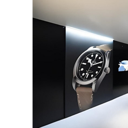
南昌市红谷滩新区红谷中大道998号
济南市历下区经十路11111号华润中
广州市天河区天河路230号万菱汇国
广州市越秀区环市东路371-375号
深圳市罗湖区深南东路5001号华润大
惠州市惠城区江北文昌一路7号华贸大
厦门市思明区湖滨东路95号华润大厦写
福州市鼓楼区五四路128-1号恒力城
成都市锦江区人民东路6号SAC东原中
重庆市江北区观音桥步行街2号融恒时
长沙市芙蓉区定王台街道建湘路393
郑州市二七区铭功路10号华润大厦写字
太原市迎泽区解放路15号亨得利名
沈阳市沈河区中街路137号亨得利名
沈阳市沈河区中街路83号亨得利名
乌鲁木齐市天山区红山路26号时代广场