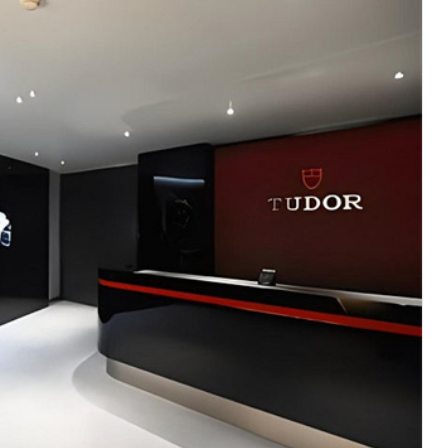
绿地双子塔（中央广场）A1座办公楼14层07室（需提前预约）
心写字楼（万象城）15层1508室（需提前预约）
际中心写字楼A塔7层704室（需提前预约）
世界贸易中心大厦南塔写字楼15层07室（需提前预约）
厦写字楼17层1701室（需提前预约）
厦写字楼1座30层05室（需提前预约）
字楼B座11层1104室（需提前预约）
写字楼15层03室（需提前预约）
心写字楼24层2406B室（需提前预约）
代广场写字楼9层902室（需提前预约）
号世茂环球金融中心写字楼（芙蓉广场）10层13室（需提前预约
楼29层2905室（需提前预约）
表服务中心（品牌授权店）3层整层（需提前预约）
表服务中心（品牌授权店）1层整层（需提前预约）
表服务中心（品牌授权店）1层整层（需提前预约）
（CCMALL）C座17层17-B（需提前预约）