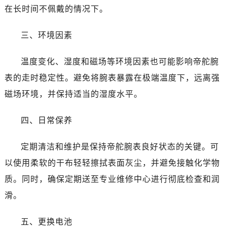
唐山市路南区新华东道100号万达广场写字楼A座10层1002室（需提前预约）
在长时间不佩戴的情况下。
台州市椒江区东海大道1800号腾达中心东1幢20楼2002室（需提前预约）
内蒙古自治区呼和浩特市玉泉区大学西街70号华润万象城写字楼（鄂尔多斯大厦）23层2326室（需提前预约）
三、环境因素
甘肃省兰州市七里河区西津西路16号兰州中心写字楼21层2102室（需提前预约）
黑龙江省大庆市萨尔图区会战大街帝舵售后服务中心（需提前预约）
温度变化、湿度和磁场等环境因素也可能影响帝舵腕
黑龙江省鹤岗市向阳区红军路帝舵售后服务中心（需提前预约）
表的走时稳定性。避免将腕表暴露在极端温度下，远离强
黑龙江省黑河市爱辉区中央街帝舵售后服务中心（需提前预约）
磁场环境，并保持适当的湿度水平。
黑龙江省鸡西市鸡冠区红军路帝舵售后服务中心（需提前预约）
黑龙江省佳木斯市向阳区长安路帝舵售后服务中心（需提前预约）
四、日常保养
黑龙江省牡丹江市东安区太平路帝舵售后服务中心（需提前预约）
黑龙江省七台河市桃山区大同街帝舵售后服务中心（需提前预约）
定期清洁和维护是保持帝舵腕表良好状态的关键。可
黑龙江省齐齐哈尔市龙沙区龙华路帝舵售后服务中心（需提前预约）
以使用柔软的干布轻轻擦拭表面灰尘，并避免接触化学物
黑龙江省双鸭山市尖山区新兴大街帝舵售后服务中心（需提前预约）
质。同时，确保定期送至专业维修中心进行彻底检查和润
黑龙江省绥化市北林区新华街与康庄路交叉口帝舵售后服务中心（需提前预约）
滑。
黑龙江省伊春市伊美区通河路帝舵售后服务中心（需提前预约）
吉林省白城市洮北区明仁南街帝舵售后服务中心（需提前预约）
五、更换电池