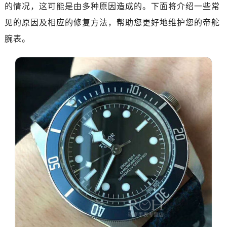
深圳市罗湖区深南东路5001号华润大厦写字楼17层1701室（需提前预约）
的情况，这可能是由多种原因造成的。下面将介绍一些常
惠州市惠城区江北文昌一路7号华贸大厦写字楼1座30层05室（需提前预约）
见的原因及相应的修复方法，帮助您更好地维护您的帝舵
厦门市思明区湖滨东路95号华润大厦写字楼B座11层1104室（需提前预约）
腕表。
福州市鼓楼区五四路128-1号恒力城写字楼15层03室（需提前预约）
成都市锦江区人民东路6号SAC东原中心写字楼24层2406B室（需提前预约）
重庆市江北区观音桥步行街2号融恒时代广场写字楼9层902室（需提前预约）
长沙市芙蓉区定王台街道建湘路393号世茂环球金融中心写字楼（芙蓉广场）10层13室（需提前预约）
郑州市二七区铭功路10号华润大厦写字楼29层2905室（需提前预约）
太原市迎泽区解放路15号亨得利名表服务中心（品牌授权店）3层整层（需提前预约）
沈阳市沈河区中街路137号亨得利名表服务中心（品牌授权店）1层整层（需提前预约）
沈阳市沈河区中街路83号亨得利名表服务中心（品牌授权店）1层整层（需提前预约）
乌鲁木齐市天山区红山路26号时代广场（CCMALL）C座17层17-B（需提前预约）
温州市鹿城区锦绣路1067号置信广场10层1015室（需提前预约）
哈尔滨市道里区友谊西路600号富力中心T2座写字楼29层03室（需提前预约）
大连市中山区人民路15号国际金融大厦7层G室（需提前预约）
佛山市禅城区季华五路57号万科金融中心C座12层1205室（需提前预约）