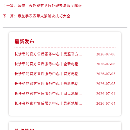
内蒙古自治区乌海市海勃湾区人民南路帝舵售后服务中心（需提前预约）
上一篇：
帝舵手表外观有划痕处理办法深度解析
内蒙古自治区乌兰察布市集宁区恩和大街帝舵售后服务中心（需提前预约）
下一篇：
帝舵手表表带太紧解决技巧大全
内蒙古自治区锡林郭勒盟市锡林浩特市光明街与额尔敦路交叉口帝舵售后服务中心（需提前预约）
内蒙古自治区兴安盟市乌兰浩特市兴安大街帝舵售后服务中心（需提前预约）
山西省大同市平城区迎宾街帝舵售后服务中心（需提前预约）
最新发布
山西省晋城市城区黄华街帝舵售后服务中心（需提前预约）
山西省晋中市榆次区顺城街帝舵售后服务中心（需提前预约）
长沙帝舵官方售后服务中心｜完整官方电话和网点地址权威信息公示（2026年7月最新）
2026-07-06
山西省临汾市尧都区解放路帝舵售后服务中心（需提前预约）
长沙帝舵官方售后服务中心｜全新电话和门店地址权威信息公示（2026年7月最新）
2026-07-06
山西省吕梁市离石区永宁中路与建设街交叉口帝舵售后服务中心（需提前预约）
长沙帝舵官方售后服务中心｜官方电话和网点地址权威信息公示（2026年7月最新）
2026-07-05
山西省朔州市朔城区怡西路与鄯阳西街交汇处帝舵售后服务中心（需提前预约）
山西省忻州市忻府区和平东街与七一南路交叉口帝舵售后服务中心（需提前预约）
长沙帝舵官方售后服务中心｜最新电话和维修地址权威信息公示（2026年7月最新）
2026-07-05
山西省阳泉市郊区平阳东街与新城大道交叉口帝舵售后服务中心（需提前预约）
长沙帝舵官方售后服务中心｜网点地址及官方热线权威信息公示（2026年7月最新）
2026-07-04
山西省运城市盐湖区河东街帝舵售后服务中心（需提前预约）
长沙帝舵官方售后服务中心｜最新地址及售后电话权威信息公示（2026年7月最新）
2026-07-04
山西省长治市潞州区英雄中路帝舵售后服务中心（需提前预约）
山西省太原市迎泽区迎泽街道解放路15号亨得利名表维修授权店3楼帝舵售后服务中心（需提前预约）
天津市和平区赤峰道136号天津国际金融中心26层2603室帝舵售后服务中心（需提前预约）