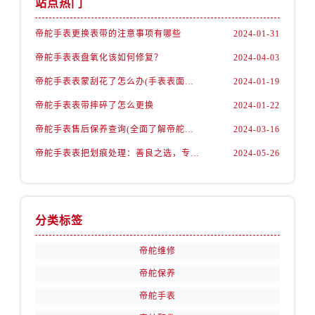
站点热门
安徽省安庆市迎江区人民路帝舵售后服务中心（需提前预约）
安徽省蚌埠市蚌山区淮河路帝舵售后服务中心（需提前预约）
帝舵手表更换表带的注意事项有哪些
2024-01-31
安徽省亳州市谯城区魏武大道帝舵售后服务中心（需提前预约）
帝舵手表表盘氧化该如何修复？
2024-04-03
安徽省池州市贵池区长江路帝舵售后服务中心（需提前预约）
帝舵手表表蒙刮花了怎么办(手表表面刮花怎么处理)
2024-01-19
安徽省滁州市琅琊区南谯北路帝舵售后服务中心（需提前预约）
安徽省阜阳市颍州区颍州北路帝舵售后服务中心（需提前预约）
帝舵手表表带摔碎了怎么更换
2024-01-22
安徽省淮北市相山区淮海路帝舵售后服务中心（需提前预约）
帝舵手表售后保养查询(全面了解帝舵手表售后保养流程及费用)
2024-03-16
安徽省淮南市田家庵区国庆中路帝舵售后服务中心（需提前预约）
帝舵手表表把划痕处理：善良之选，专业修复
2024-05-26
安徽省黄山市屯溪区黄山西路帝舵售后服务中心（需提前预约）
安徽省六安市金安区解放中路帝舵售后服务中心（需提前预约）
安徽省马鞍山市雨山区湖南西路帝舵售后服务中心（需提前预约）
分类标签
安徽省宿州市埇桥区人民中路帝舵售后服务中心（需提前预约）
安徽省铜陵市铜官区石城大道帝舵售后服务中心（需提前预约）
帝舵维修
安徽省芜湖市镜湖区中山路步行街帝舵售后服务中心（需提前预约）
帝舵保养
安徽省宣城市宣州区叠嶂西路帝舵售后服务中心（需提前预约）
帝舵手表
福建省龙岩市新罗区九一南路帝舵售后服务中心（需提前预约）