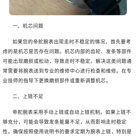
东莞市东城街道鸿福东路1号民盈国贸中心T1写字楼9层907室（需提前预约）
无锡市梁溪区人民中路139号恒隆广场写字楼1座11层1104室（需提前预约）
南通市崇川区工农路57号圆融广场写字楼16层1603室（需提前预约）
一、机芯问题
苏州市苏州工业园区星港街199号苏州中心办公楼C座22层08室（需提前预约）
武汉市江汉区解放大道686号世界贸易大厦38层09室（需提前预约）
如果您的帝舵腕表出现走时不稳定的情况，首先要考
南宁市青秀区金湖路59号地王大厦12楼1224室（需提前预约）
虑的是机芯是否存在问题。机芯内部的齿轮、发条等部件
合肥市蜀山区潜山路111号万象城华润大厦B座12楼03室（需提前预约）
可能出现磨损或松动，导致走时不稳定。解决这类问题通
泉州市丰泽区宝洲路729号浦西万达中心写字楼A座7楼709室（需提前预约）
青岛市南区山东路6号华润大厦B座22层04室（需提前预约）
常需要将腕表送到专业的维修中心进行检查和维修。在专
烟台市芝罘区胜利路139号万达金融中心A座907室（需提前预约）
业技师的指导下更换磨损部件或重新调整机芯。
长春市朝阳区西安大路727号中银大厦A座(旺进大厦)18层09室（需提前预约）
贵阳市南明区都司高架桥路33号亨特国际金融中心14楼14D（需提前预约）
二、上链不足
昆明市盘龙区北京路928号同德昆明广场写字楼10层06室（需提前预约）
帝舵腕表采用手动上链或自动上链机制。如果上链不
石家庄市长安区中山东路39号勒泰中心写字楼B座13层07室（需提前预约）
西安市碑林区南关正街88号华侨城长安国际中心E座6楼10室（需提前预约）
够充分，可能会导致发条能量不足，从而影响走时稳定
海口市龙华区金贸东路5号海口华润大厦B座17层1707室（需提前预约）
性。确保按照使用说明书的要求定期为腕表上链，特别是