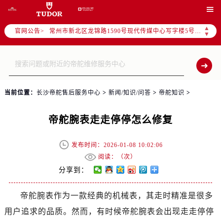
上海市黄浦区南京东路299号宏伊国际广场写字楼8层806室（需提前预约）

南京市秦淮区中山南路1号（新街口）南京中心写字楼22层C1-1室（需提前预约）
▲
官网公告>
常州市新北区龙锦路1590号现代传媒中心写字楼5号楼10层1008室（需提前预约）
▼
徐州市鼓楼区淮海东路29号苏宁广场IFC国际金融中心写字楼35层3508室（需提前预约）
扬州市邗江区国展路29号星耀天地写字楼1号楼18层1803室（需提前预约）
盐城市盐都区世纪大道5号盐城金融城写字楼1号楼16层1604室（需提前预约）
泰州市海陵区永定东路399号置地商务中心东塔写字楼（华润万象城）17层1706室（需提前预约）
当前位置：
长沙帝舵售后服务中心
>
新闻/知识/问答
>
帝舵知识
>
宁波市江北区大闸南路500号来福士广场办公楼20层2009室（需提前预约）
杭州市上城区钱江路1366号华润大厦写字楼A座5层503-5室（需提前预约）
帝舵腕表走走停停怎么修复
金华市金东区东市南街777号金华万达广场写字楼4号楼22层2209室（需提前预约）
绍兴市越城区胜利东路379号世茂天际中心写字楼8层805室（需提前预约）
发布时间：2026-01-08 10:02:06
嘉兴市南湖区广益路705号嘉兴世界贸易中心写字楼A座13层1304室（需提前预约）
阅读：（
次）
南昌市红谷滩新区红谷中大道998号绿地双子塔（中央广场）A1座办公楼14层07室（需提前预约）
分享到：
济南市历下区经十路11111号华润中心写字楼（万象城）15层1508室（需提前预约）
帝舵腕表作为一款经典的机械表，其走时精准是很多
广州市天河区天河路230号万菱汇国际中心写字楼A塔7层704室（需提前预约）
用户追求的品质。然而，有时候帝舵腕表会出现走走停停
广州市越秀区环市东路371-375号世界贸易中心大厦南塔写字楼15层07室（需提前预约）