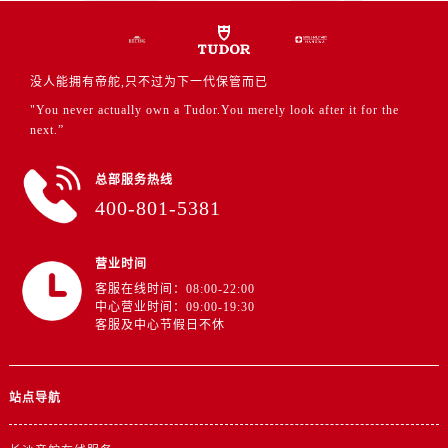
江西省赣州市章贡区文清路帝舵售后服务中心（需提前预约）
江西省吉安市吉州区井冈山大道帝舵售后服务中心（需提前预约）
江西省景德镇市珠山区珠山中路帝舵售后服务中心（需提前预约）
没人能拥有帝舵,只不过为下一代保管而已
江西省九江市浔阳区浔阳路帝舵售后服务中心（需提前预约）
"You never actually own a Tudor.You merely look after it for the
江西省南昌市红谷滩新区红谷中大道998号绿地双子塔（中央广场）A1座办公楼14层1407室帝舵售后服务中心（需提前预约）
next.”
江西省萍乡市安源区萍安北大道与康庄路交叉口帝舵售后服务中心（需提前预约）
江西省上饶市信州区滨江西路帝舵售后服务中心（需提前预约）
总部服务热线
江西省新余市渝水区北湖西路帝舵售后服务中心（需提前预约）
400-801-5381
江西省宜春市袁州区中山中路帝舵售后服务中心（需提前预约）
江西省鹰潭市月湖区胜利东路帝舵售后服务中心（需提前预约）
营业时间
山东省德州市德城区东风中路帝舵售后服务中心（需提前预约）
客服在线时间：08:00-22:00
中心营业时间：09:00-19:30
山东省东营市东营区济南路帝舵售后服务中心（需提前预约）
客服及中心节假日不休
山东省济南市历下区经十路11111号华润中心写字楼（万象城）15层1508室帝舵售后服务中心（需提前预约）
山东省济宁市任城区太白楼路帝舵售后服务中心（需提前预约）
站点导航
山东省莱芜市文化南路8号银座商城名表维修一楼名表维修帝舵售后服务中心（需提前预约）
山东省临沂市兰山区解放路帝舵售后服务中心（需提前预约）