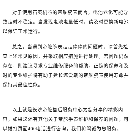
吉林省白山市浑江区浑江大街帝舵售后服务中心（需提前预约）
吉林省吉林市船营区河南街帝舵售后服务中心（需提前预约）
对于使用石英机芯的帝舵腕表而言，电池老化可能导
吉林省辽源市龙山区人民大街帝舵售后服务中心（需提前预约）
致走时不稳定。当发现电池电量低时，请及时更换新电池
吉林省梅河口市新华街道梅河大街帝舵售后服务中心（需提前预约）
以保证正常运行。
吉林省四平市铁东区紫气大路与南九经街交汇处帝舵售后服务中心（需提前预约）
吉林省松原市宁江区五环大街帝舵售后服务中心（需提前预约）
总之，当遇到帝舵腕表走走停停的问题时，请首先检
吉林省通化市东昌区环通乡江南大街帝舵售后服务中心（需提前预约）
查上述常见原因，并采取相应措施进行处理。若问题仍然
吉林省延边市延吉市解放路帝舵售后服务中心（需提前预约）
存在，则建议寻求专业维修服务的帮助。正确的保养和及
辽宁省鞍山市铁东区站前街帝舵售后服务中心（需提前预约）
时的专业维护将有助于延长您爱戴的帝舵腕表使用寿命并
辽宁省本溪市平山区胜利路帝舵售后服务中心（需提前预约）
保持其最佳性能。
辽宁省朝阳市双塔区新华路帝舵售后服务中心（需提前预约）
辽宁省丹东市振兴区七经街帝舵售后服务中心（需提前预约）
辽宁省抚顺市新抚区东一路帝舵售后服务中心（需提前预约）
以上就是
长沙帝舵售后服务中心
为您分享的精彩内
辽宁省阜新市海州区解放大街帝舵售后服务中心（需提前预约）
辽宁省葫芦岛市连山区中央路帝舵售后服务中心（需提前预约）
容。如果您还有其他关于帝舵手表维护和保养的问题，可
辽宁省锦州市古塔区中央大街帝舵售后服务中心（需提前预约）
以拨打页面400电话进行咨询，我们将竭诚为您服务。