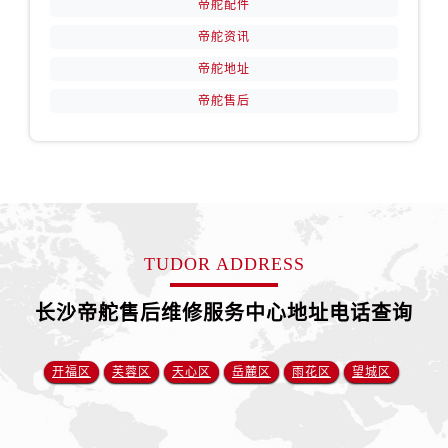
帝舵配件
福建省南平市建阳区人民西路帝舵售后服务中心（需提前预约）
福建省宁德市蕉城区天湖东路帝舵售后服务中心（需提前预约）
帝舵资讯
福建省莆田市城厢区霞林街道荔华东大道帝舵售后服务中心（需提前预约）
帝舵地址
福建省三明市三元区东乾二路帝舵售后服务中心（需提前预约）
帝舵售后
福建省漳州市龙文区步港路帝舵售后服务中心（需提前预约）
江苏省常州市新北区龙锦路1590号现代传媒中心5号楼10层1008室帝舵售后服务中心（需提前预约）
江苏省淮安市清江浦区淮海北路帝舵售后服务中心（需提前预约）
江苏省连云港市海州区通灌北路帝舵售后服务中心（需提前预约）
江苏省南京市秦淮区中山南路1号南京中心22层22-C1-C3室帝舵售后服务中心（需提前预约）
江苏省宿迁市宿城区西湖路帝舵售后服务中心（需提前预约）
TUDOR ADDRESS
江苏省泰州市海陵区永定东路399号置地商务中心东塔（华润万象城）17层1706室帝舵售后服务中心（需提前预约）
长沙帝舵售后维修服务中心地址电话查询
江苏省徐州市鼓楼区淮海东路29号苏宁广场IFC国际金融中心35层3508室帝舵售后服务中心（需提前预约）
江苏省盐城市盐都区世纪大道5号盐城金融城写字楼1号楼16层1604室帝舵售后服务中心（需提前预约）
江苏省扬州市邗江区国展路29号星耀天地写字楼1号楼18层1803室帝舵售后服务中心（需提前预约）
开福区
芙蓉区
天心区
岳麓区
雨花区
望城区
江苏省镇江市京口区中山东路帝舵售后服务中心（需提前预约）
江西省抚州市临川区赣东大道帝舵售后服务中心（需提前预约）