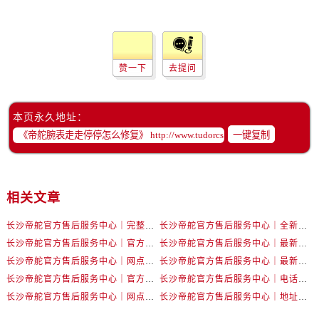
辽宁省辽阳市白塔区新运大街帝舵售后服务中心（需提前预约）
辽宁省盘锦市兴隆台区石油大街帝舵售后服务中心（需提前预约）
辽宁省铁岭市银州区南马路帝舵售后服务中心（需提前预约）
辽宁省营口市站前区市府路与渤海大街交叉口帝舵售后服务中心（需提前预约）
赞一下
去提问
辽宁省沈阳市沈河区中街路137号亨得利名表维修授权店1楼帝舵售后服务中心（需提前预约）
辽宁省沈阳市沈河区中街路83号亨得利名表维修授权店1楼帝舵售后服务中心（需提前预约）
本页永久地址：
北京市朝阳区建国门外大街甲6号华熙国际中心D座11层1102室帝舵售后服务中心（需提前预约）
一键复制
北京市东城区东长安街1号王府井东方广场W3座6层602室帝舵售后服务中心（需提前预约）
河北省保定市竞秀区朝阳北大街北国先天下帝舵售后服务中心（需提前预约）
内蒙古自治区阿拉善盟市左旗土尔扈特大街帝舵售后服务中心（需提前预约）
相关文章
内蒙古自治区巴彦淖尔市临河区新华街帝舵售后服务中心（需提前预约）
内蒙古自治区包头市青山区幸福路甲3号王府井百货名表维修帝舵售后服务中心（需提前预约）
长沙帝舵官方售后服务中心｜完整官方电话和网点地址权威信息公示（2026年7月最新）
长沙帝舵官方售后服务中心｜全新电话和门店地址权威信息公示（2026年7月最新）
长沙帝舵官方售后服务中心｜官方电话和网点地址权威信息公示（2026年7月最新）
长沙帝舵官方售后服务中心｜最新电话和维修地址权威信息公示（2026年7月最新）
内蒙古自治区赤峰市红山区哈达街帝舵售后服务中心（需提前预约）
长沙帝舵官方售后服务中心｜网点地址及官方热线权威信息公示（2026年7月最新）
长沙帝舵官方售后服务中心｜最新地址及售后电话权威信息公示（2026年7月最新）
内蒙古自治区鄂尔多斯市东胜区伊金霍洛街帝舵售后服务中心（需提前预约）
长沙帝舵官方售后服务中心｜官方地址及联系电话权威信息公示（2026年7月最新）
长沙帝舵官方售后服务中心｜电话和完整地址权威信息公示（2026年7月最新）
内蒙古自治区呼伦贝尔市海拉尔区中央街帝舵售后服务中心（需提前预约）
长沙帝舵官方售后服务中心｜网点地址和官方电话权威信息公示（2026年7月最新）
长沙帝舵官方售后服务中心｜地址及官方联系电话权威信息公示（2026年7月最新）
内蒙古自治区通辽市科尔沁区明仁大街帝舵售后服务中心（需提前预约）