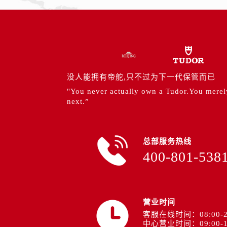
内蒙古自治区鄂尔多斯市东胜区伊金
内蒙古自治区呼伦贝尔市海拉尔区中
内蒙古自治区通辽市科尔沁区明仁大
内蒙古自治区乌海市海勃湾区人民南
内蒙古自治区乌兰察布市集宁区恩和
内蒙古自治区锡林郭勒盟市锡林浩特
没人能拥有帝舵,只不过为下一代保管而已
内蒙古自治区兴安盟市乌兰浩特市兴
"You never actually own a Tudor.You merely 
next.”
山西省大同市平城区迎宾街帝舵售后
山西省晋城市城区黄华街帝舵售后服
山西省晋中市榆次区顺城街帝舵售后
总部服务热线
山西省临汾市尧都区解放路帝舵售后
400-801-538
山西省吕梁市离石区永宁中路与建设
山西省朔州市朔城区怡西路与鄯阳西
山西省忻州市忻府区和平东街与七一
营业时间
山西省阳泉市郊区平阳东街与新城大
客服在线时间：08:00-2
山西省运城市盐湖区河东街帝舵售后
中心营业时间：09:00-1