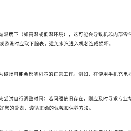
心写字楼B座13层07室（需提前预约）
安国际中心E座6楼10室（需提前预约）
B座17层1707室（需提前预约）
写字楼A座10层1002室（需提前预约）
端温度下（如高温或低温环境），这可能会导致机芯内部零
心东1幢20楼2002室（需提前预约）
街70号华润万象城写字楼（鄂尔多斯大厦）23层2326室（需
或游泳时应取下腕表，避免水汽进入机芯造成损坏。
州中心写字楼21层2102室（需提前预约）
舵售后服务中心（需提前预约）
后服务中心（需提前预约）
为磁场可能会影响机芯的正常工作。例如，在使用手机充电
后服务中心（需提前预约）
后服务中心（需提前预约）
售后服务中心（需提前预约）
先尝试自行调整时间；若问题依旧存在，则应及时寻求专业
售后服务中心（需提前预约）
好您的爱表，遵循正确的佩戴和保养方法。
售后服务中心（需提前预约）
舵售后服务中心（需提前预约）
舵售后服务中心（需提前预约）