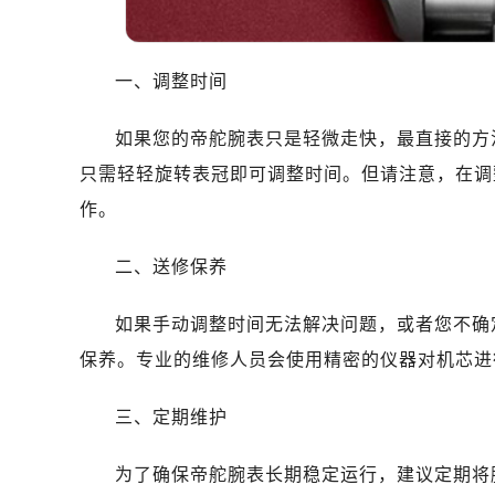
哈尔滨市道里区友谊西路600号富力中
大连市中山区人民路15号国际金融大
佛山市禅城区季华五路57号万科金融中
一、调整时间
东莞市东城街道鸿福东路1号民盈国贸
无锡市梁溪区人民中路139号恒隆广场
如果您的帝舵腕表只是轻微走快，最直接的方
南通市崇川区工农路57号圆融广场写字
只需轻轻旋转表冠即可调整时间。但请注意，在调
苏州市苏州工业园区星港街199号苏州
作。
武汉市江汉区解放大道686号世界贸易
南宁市青秀区金湖路59号地王大厦12
二、送修保养
合肥市蜀山区潜山路111号万象城华润
泉州市丰泽区宝洲路729号浦西万达中
如果手动调整时间无法解决问题，或者您不确
青岛市南区山东路6号华润大厦B座2
保养。专业的维修人员会使用精密的仪器对机芯进
烟台市芝罘区胜利路139号万达金融中
长春市朝阳区西安大路727号中银大厦
三、定期维护
贵阳市南明区都司高架桥路33号亨特
昆明市盘龙区北京路928号同德昆明
为了确保帝舵腕表长期稳定运行，建议定期将