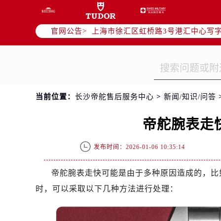
北京市朝阳区建国门外大街甲6号华熙
天津市和平区赤峰道136号天津国际金
官网公告>
上海市徐汇区虹桥路3号港汇中心写字楼
上海市黄浦区南京东路299号宏伊国
南京市秦淮区中山南路1号（新街口）
常州市新北区龙锦路1590号现代传媒
徐州市鼓楼区淮海东路29号苏宁广场I
当前位置：
长沙帝舵售后服务中心
>
新闻/知识/问答
扬州市邗江区国展路29号星耀天地写字
盐城市盐都区世纪大道5号盐城金融城写
帝舵腕表走
泰州市海陵区永定东路399号置地商
宁波市江北区大闸南路500号来福士广
发布时间：2026-01-06 10:35:14
杭州市上城区钱江路1366号华润大厦
金华市金东区东市南街777号金华万达
帝舵腕表走快可能是由于多种原因造成的，比
绍兴市越城区胜利东路379号世茂天
时，可以采取以下几种方法进行处理：
嘉兴市南湖区广益路705号嘉兴世界贸
南昌市红谷滩新区红谷中大道998号