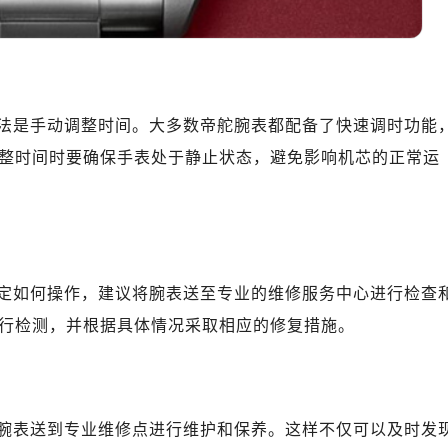
心T2座写字楼29层03室（需提前预约）
厦7层G室（需提前预约）
心C座12层1205室（需提前预约）
中心T1写字楼9层907室（需提前预约）
写字楼1座11层1104室（需提前预约）
法是手动调整时间。大多数帝舵腕表都配备了快速调时功能
楼16层1603室（需提前预约）
整时间时要确保手表处于静止状态，避免影响机芯的正常运
中心办公楼C座22层08室（需提前预约）
大厦38层09室（需提前预约）
楼1224室（需提前预约）
大厦B座12楼03室（需提前预约）
心写字楼A座7楼709室（需提前预约）
定如何操作，建议将腕表送至专业的维修服务中心进行检查
2层04室（需提前预约）
行检测，并根据具体情况采取相应的修复措施。
心A座907室（需提前预约）
A座(旺进大厦)18层09室（需提前预约）
国际金融中心14楼14D（需提前预约）
广场写字楼10层06室（需提前预约）
腕表送到专业维修点进行维护和保养。这样不仅可以及时发