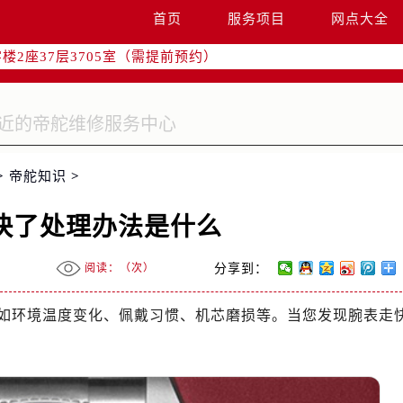
国际中心写字楼D座11层1102室（需提前预约）
首页
服务项目
网点大全
融中心写字楼26层2603室（需提前预约）
2座37层3705室（需提前预约）
际广场写字楼8层806室（需提前预约）
南京中心写字楼22层C1-1室（需提前预约）
中心写字楼5号楼10层1008室（需提前预约）
FC国际金融中心写字楼35层3508室（需提前预约）
>
帝舵知识
>
楼1号楼18层1803室（需提前预约）
字楼1号楼16层1604室（需提前预约）
快了处理办法是什么
务中心东塔写字楼（华润万象城）17层1706室（需提前预约）
场办公楼20层2009室（需提前预约）
阅读：（
次）
分享到：
写字楼A座5层503-5室（需提前预约）
广场写字楼4号楼22层2209室（需提前预约）
如环境温度变化、佩戴习惯、机芯磨损等。当您发现腕表走
际中心写字楼8层805室（需提前预约）
易中心写字楼A座13层1304室（需提前预约）
绿地双子塔（中央广场）A1座办公楼14层07室（需提前预约）