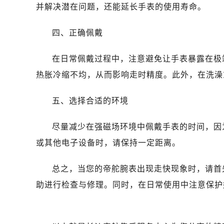
石家庄市长安区中山东路39号勒泰中
并解决潜在问题，还能延长手表的使用寿命。
西安市碑林区南关正街88号华侨城长
海口市龙华区金贸东路5号海口华润大厦
四、正确佩戴
唐山市路南区新华东道100号万达广场
在日常佩戴过程中，注意避免让手表暴露在极
台州市椒江区东海大道1800号腾达中
内蒙古自治区呼和浩特市玉泉区大学西
热胀冷缩不均，从而影响走时精度。此外，在洗澡
甘肃省兰州市七里河区西津西路16号兰
五、选择合适的环境
黑龙江省大庆市萨尔图区会战大街帝
黑龙江省鹤岗市向阳区红军路帝舵售
尽量减少在强磁场环境中佩戴手表的时间，因
黑龙江省黑河市爱辉区中央街帝舵售
或其他电子设备时，请保持一定距离。
黑龙江省鸡西市鸡冠区红军路帝舵售
黑龙江省佳木斯市向阳区长安路帝舵
总之，当您的帝舵腕表出现走快现象时，请首
黑龙江省牡丹江市东安区太平路帝舵
助进行检查与修理。同时，在日常使用中注意保护
黑龙江省七台河市桃山区大同街帝舵
黑龙江省齐齐哈尔市龙沙区龙华路帝
黑龙江省双鸭山市尖山区新兴大街帝