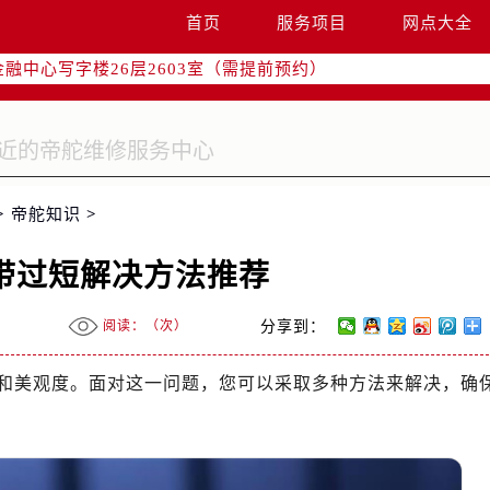
字楼W3座6层602室（需提前预约）
首页
服务项目
网点大全
国际中心写字楼D座11层1102室（需提前预约）
融中心写字楼26层2603室（需提前预约）
2座37层3705室（需提前预约）
际广场写字楼8层806室（需提前预约）
南京中心写字楼22层C1-1室（需提前预约）
中心写字楼5号楼10层1008室（需提前预约）
>
帝舵知识
>
FC国际金融中心写字楼35层3508室（需提前预约）
楼1号楼18层1803室（需提前预约）
带过短解决方法推荐
字楼1号楼16层1604室（需提前预约）
务中心东塔写字楼（华润万象城）17层1706室（需提前预约）
阅读：（
次）
分享到：
场办公楼20层2009室（需提前预约）
写字楼A座5层503-5室（需提前预约）
和美观度。面对这一问题，您可以采取多种方法来解决，确
广场写字楼4号楼22层2209室（需提前预约）
际中心写字楼8层805室（需提前预约）
易中心写字楼A座13层1304室（需提前预约）