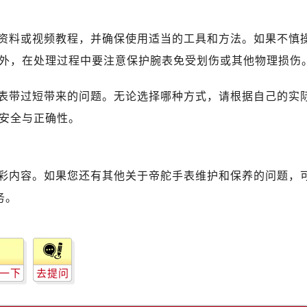
广场写字楼10层06室（需提前预约）
心写字楼B座13层07室（需提前预约）
资料或视频教程，并确保使用适当的工具和方法。如果不慎
安国际中心E座6楼10室（需提前预约）
外，在处理过程中要注意保护腕表免受划伤或其他物理损伤
B座17层1707室（需提前预约）
写字楼A座10层1002室（需提前预约）
表带过短带来的问题。无论选择哪种方式，请根据自己的实
心东1幢20楼2002室（需提前预约）
安全与正确性。
街70号华润万象城写字楼（鄂尔多斯大厦）23层2326室（需
州中心写字楼21层2102室（需提前预约）
舵售后服务中心（需提前预约）
彩内容。如果您还有其他关于帝舵手表维护和保养的问题，
后服务中心（需提前预约）
后服务中心（需提前预约）
务。
后服务中心（需提前预约）
售后服务中心（需提前预约）
售后服务中心（需提前预约）
售后服务中心（需提前预约）
一下
去提问
舵售后服务中心（需提前预约）