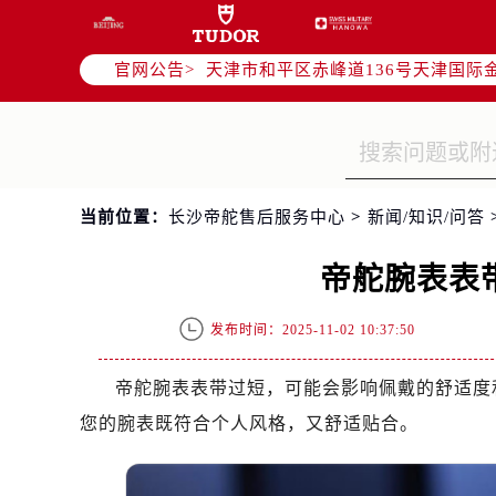
北京市东城区东长安街1号东方广场写
北京市朝阳区建国门外大街甲6号华熙
官网公告>
天津市和平区赤峰道136号天津国际金
上海市徐汇区虹桥路3号港汇中心写字楼
上海市黄浦区南京东路299号宏伊国
南京市秦淮区中山南路1号（新街口）
常州市新北区龙锦路1590号现代传媒
当前位置：
长沙帝舵售后服务中心
>
新闻/知识/问答
徐州市鼓楼区淮海东路29号苏宁广场I
扬州市邗江区国展路29号星耀天地写字
帝舵腕表表
盐城市盐都区世纪大道5号盐城金融城写
泰州市海陵区永定东路399号置地商
发布时间：2025-11-02 10:37:50
宁波市江北区大闸南路500号来福士广
杭州市上城区钱江路1366号华润大厦
帝舵腕表表带过短，可能会影响佩戴的舒适度
金华市金东区东市南街777号金华万达
您的腕表既符合个人风格，又舒适贴合。
绍兴市越城区胜利东路379号世茂天
嘉兴市南湖区广益路705号嘉兴世界贸