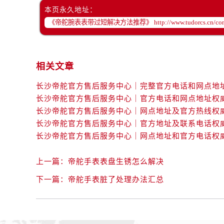
黑龙江省双鸭山市尖山区新兴大街帝
本页永久地址：
黑龙江省绥化市北林区新华街与康庄
黑龙江省伊春市伊美区通河路帝舵售
吉林省白城市洮北区明仁南街帝舵售
吉林省白山市浑江区浑江大街帝舵售
相关文章
吉林省吉林市船营区河南街帝舵售后
吉林省辽源市龙山区人民大街帝舵售
吉林省梅河口市新华街道梅河大街帝
吉林省四平市铁东区紫气大路与南九
吉林省松原市宁江区五环大街帝舵售
吉林省通化市东昌区环通乡江南大街
吉林省延边市延吉市解放路帝舵售后
上一篇：
帝舵手表表盘生锈怎么解决
辽宁省鞍山市铁东区站前街帝舵售后
下一篇：
帝舵手表脏了处理办法汇总
辽宁省本溪市平山区胜利路帝舵售后
辽宁省朝阳市双塔区新华路帝舵售后
辽宁省丹东市振兴区七经街帝舵售后