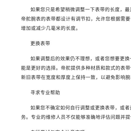
温州市鹿城区锦绣路1067号置信广场
如果您只是希望稍微调整一下表带的长度，最
哈尔滨市道里区友谊西路600号富力中
大连市中山区人民路15号国际金融大
帝舵腕表的表带都设计有调节扣，允许您根据需要
佛山市禅城区季华五路57号万科金融中
增加或减少几毫米的长度。
东莞市东城街道鸿福东路1号民盈国贸
无锡市梁溪区人民中路139号恒隆广场
更换表带
南通市崇川区工农路57号圆融广场写字
如果调整后的效果仍不理想，或者您想要更换
苏州市苏州工业园区星港街199号苏州
武汉市江汉区解放大道686号世界贸易
能是更好的选择。帝舵提供多种材质和款式的表带
南宁市青秀区金湖路59号地王大厦12
新旧表带在宽度和厚度上保持一致，以避免影响腕
合肥市蜀山区潜山路111号万象城华润
泉州市丰泽区宝洲路729号浦西万达中
寻求专业帮助
青岛市南区山东路6号华润大厦B座2
如果您不确定如何自行调整或更换表带，或者
烟台市芝罘区胜利路139号万达金融中
长春市朝阳区西安大路727号中银大厦
务。专业的维修人员不仅能够准确地评估问题并提
贵阳市南明区都司高架桥路33号亨特