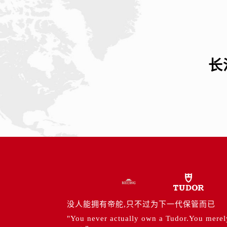
辽宁省抚顺市新抚区东一路帝舵售后
辽宁省阜新市海州区解放大街帝舵售
辽宁省葫芦岛市连山区中央路帝舵售
辽宁省锦州市古塔区中央大街帝舵售
辽宁省辽阳市白塔区新运大街帝舵售
长
辽宁省盘锦市兴隆台区石油大街帝舵
辽宁省铁岭市银州区南马路帝舵售后
辽宁省营口市站前区市府路与渤海大
辽宁省沈阳市沈河区中街路137号亨
辽宁省沈阳市沈河区中街路83号亨
北京市朝阳区建国门外大街甲6号华熙
北京市东城区东长安街1号王府井东方
河北省保定市竞秀区朝阳北大街北国
内蒙古自治区阿拉善盟市左旗土尔扈
内蒙古自治区巴彦淖尔市临河区新华
没人能拥有帝舵,只不过为下一代保管而已
内蒙古自治区包头市青山区幸福路甲
"You never actually own a Tudor.You merely 