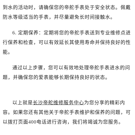
烟台市芝罘区胜利路139号万达金融中心A座907室（需提前预约）
到水的活动时，请确保您的帝舵手表处于安全状态。佩戴
长春市朝阳区西安大路727号中银大厦A座(旺进大厦)18层09室（需提前预约）
防水等级适当的手表，并尽量避免长时间接触水。
贵阳市南明区都司高架桥路33号亨特国际金融中心14楼14D（需提前预约）
昆明市盘龙区北京路928号同德昆明广场写字楼10层06室（需提前预约）
6. 定期保养：定期将您的帝舵手表送到专业维修点进
石家庄市长安区中山东路39号勒泰中心写字楼B座13层07室（需提前预约）
行保养和检查，可以有效延长其使用寿命并保持良好的性
西安市碑林区南关正街88号华侨城长安国际中心E座6楼10室（需提前预约）
能。
海口市龙华区金贸东路5号海口华润大厦B座17层1707室（需提前预约）
唐山市路南区新华东道100号万达广场写字楼A座10层1002室（需提前预约）
通过以上步骤，您可以有效地处理帝舵手表进水的问
台州市椒江区东海大道1800号腾达中心东1幢20楼2002室（需提前预约）
题，并确保您的爱表能够长期保持良好的状态。
内蒙古自治区呼和浩特市玉泉区大学西街70号华润万象城写字楼（鄂尔多斯大厦）23层2326室（需提前预约）
甘肃省兰州市七里河区西津西路16号兰州中心写字楼21层2102室（需提前预约）
黑龙江省大庆市萨尔图区会战大街帝舵售后服务中心（需提前预约）
以上就是
长沙帝舵维修服务中心
为您分享的精彩内
黑龙江省鹤岗市向阳区红军路帝舵售后服务中心（需提前预约）
容。如果您还有其他关于帝舵手表维护和保养的问题，可
黑龙江省黑河市爱辉区中央街帝舵售后服务中心（需提前预约）
黑龙江省鸡西市鸡冠区红军路帝舵售后服务中心（需提前预约）
以拨打页面400电话进行咨询，我们将竭诚为您服务。
黑龙江省佳木斯市向阳区长安路帝舵售后服务中心（需提前预约）