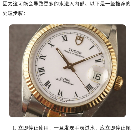
金华市金东区东市南街777号金华万达广场写字楼4号楼22层2209室（需提前预约）
因为这可能会导致更多的水进入内部。以下是一些推荐的
绍兴市越城区胜利东路379号世茂天际中心写字楼8层805室（需提前预约）
处理步骤：
嘉兴市南湖区广益路705号嘉兴世界贸易中心写字楼A座13层1304室（需提前预约）
南昌市红谷滩新区红谷中大道998号绿地双子塔（中央广场）A1座办公楼14层07室（需提前预约）
济南市历下区经十路11111号华润中心写字楼（万象城）15层1508室（需提前预约）
广州市天河区天河路230号万菱汇国际中心写字楼A塔7层704室（需提前预约）
广州市越秀区环市东路371-375号世界贸易中心大厦南塔写字楼15层07室（需提前预约）
深圳市罗湖区深南东路5001号华润大厦写字楼17层1701室（需提前预约）
惠州市惠城区江北文昌一路7号华贸大厦写字楼1座30层05室（需提前预约）
厦门市思明区湖滨东路95号华润大厦写字楼B座11层1104室（需提前预约）
福州市鼓楼区五四路128-1号恒力城写字楼15层03室（需提前预约）
成都市锦江区人民东路6号SAC东原中心写字楼24层2406B室（需提前预约）
重庆市江北区观音桥步行街2号融恒时代广场写字楼9层902室（需提前预约）
长沙市芙蓉区定王台街道建湘路393号世茂环球金融中心写字楼（芙蓉广场）10层13室（需提前预约）
郑州市二七区铭功路10号华润大厦写字楼29层2905室（需提前预约）
1. 立即停止使用：一旦发现手表进水，应立即停止佩
太原市迎泽区解放路15号亨得利名表服务中心（品牌授权店）3层整层（需提前预约）