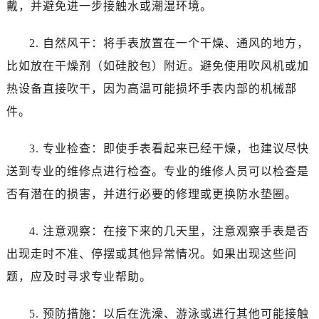
戴，并避免进一步接触水或潮湿环境。
沈阳市沈河区中街路137号亨得利名表服务中心（品牌授权店）1层整层（需提前预约）
沈阳市沈河区中街路83号亨得利名表服务中心（品牌授权店）1层整层（需提前预约）
2. 自然风干：将手表放置在一个干燥、通风的地方，
乌鲁木齐市天山区红山路26号时代广场（CCMALL）C座17层17-B（需提前预约）
比如放在干燥剂（如硅胶包）附近。避免使用吹风机或加
温州市鹿城区锦绣路1067号置信广场10层1015室（需提前预约）
哈尔滨市道里区友谊西路600号富力中心T2座写字楼29层03室（需提前预约）
热设备直接吹干，因为高温可能损坏手表内部的机械部
大连市中山区人民路15号国际金融大厦7层G室（需提前预约）
件。
佛山市禅城区季华五路57号万科金融中心C座12层1205室（需提前预约）
东莞市东城街道鸿福东路1号民盈国贸中心T1写字楼9层907室（需提前预约）
3. 专业检查：即使手表看起来已经干燥，也建议尽快
无锡市梁溪区人民中路139号恒隆广场写字楼1座11层1104室（需提前预约）
送到专业的维修点进行检查。专业的维修人员可以检查是
南通市崇川区工农路57号圆融广场写字楼16层1603室（需提前预约）
否有潜在的损害，并进行必要的修理或更换防水垫圈。
苏州市苏州工业园区星港街199号苏州中心办公楼C座22层08室（需提前预约）
武汉市江汉区解放大道686号世界贸易大厦38层09室（需提前预约）
4. 注意观察：在接下来的几天里，注意观察手表是否
南宁市青秀区金湖路59号地王大厦12楼1224室（需提前预约）
出现走时不准、停摆或其他异常情况。如果出现这些问
合肥市蜀山区潜山路111号万象城华润大厦B座12楼03室（需提前预约）
题，应及时寻求专业帮助。
泉州市丰泽区宝洲路729号浦西万达中心写字楼A座7楼709室（需提前预约）
青岛市南区山东路6号华润大厦B座22层04室（需提前预约）
5. 预防措施：以后在洗澡、游泳或进行其他可能接触