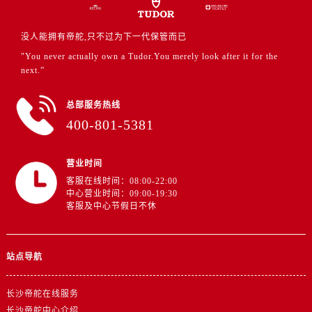
安徽省六安市金安区解放中路帝舵售后服务中心（需提前预约）
安徽省马鞍山市雨山区湖南西路帝舵售后服务中心（需提前预约）
没人能拥有帝舵,只不过为下一代保管而已
安徽省宿州市埇桥区人民中路帝舵售后服务中心（需提前预约）
"You never actually own a Tudor.You merely look after it for the
安徽省铜陵市铜官区石城大道帝舵售后服务中心（需提前预约）
next.”
安徽省芜湖市镜湖区中山路步行街帝舵售后服务中心（需提前预约）
安徽省宣城市宣州区叠嶂西路帝舵售后服务中心（需提前预约）
总部服务热线
400-801-5381
福建省龙岩市新罗区九一南路帝舵售后服务中心（需提前预约）
福建省南平市建阳区人民西路帝舵售后服务中心（需提前预约）
福建省宁德市蕉城区天湖东路帝舵售后服务中心（需提前预约）
营业时间
福建省莆田市城厢区霞林街道荔华东大道帝舵售后服务中心（需提前预约）
客服在线时间：08:00-22:00
中心营业时间：09:00-19:30
福建省三明市三元区东乾二路帝舵售后服务中心（需提前预约）
客服及中心节假日不休
福建省漳州市龙文区步港路帝舵售后服务中心（需提前预约）
江苏省常州市新北区龙锦路1590号现代传媒中心5号楼10层1008室帝舵售后服务中心（需提前预约）
站点导航
江苏省淮安市清江浦区淮海北路帝舵售后服务中心（需提前预约）
江苏省连云港市海州区通灌北路帝舵售后服务中心（需提前预约）
长沙帝舵在线服务
江苏省南京市秦淮区中山南路1号南京中心22层22-C1-C3室帝舵售后服务中心（需提前预约）
长沙帝舵中心介绍