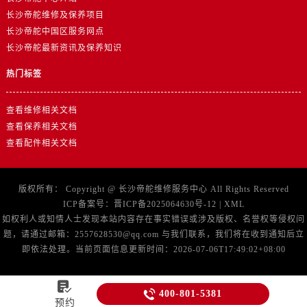
江苏省宿迁市宿城区西湖路帝舵售后服务中心（需提前预约）
长沙帝舵维修及保养项目
江苏省泰州市海陵区永定东路399号置地商务中心东塔（华润万象城）17层1706室帝舵售后服务中心（需提前预约）
长沙帝舵中国区服务网点
江苏省徐州市鼓楼区淮海东路29号苏宁广场IFC国际金融中心35层3508室帝舵售后服务中心（需提前预约）
长沙帝舵最新资讯及保养知识
江苏省盐城市盐都区世纪大道5号盐城金融城写字楼1号楼16层1604室帝舵售后服务中心（需提前预约）
热门标签
江苏省扬州市邗江区国展路29号星耀天地写字楼1号楼18层1803室帝舵售后服务中心（需提前预约）
江苏省镇江市京口区中山东路帝舵售后服务中心（需提前预约）
查看维修相关文档
江西省抚州市临川区赣东大道帝舵售后服务中心（需提前预约）
查看保养相关文档
江西省赣州市章贡区文清路帝舵售后服务中心（需提前预约）
查看配件相关文档
江西省吉安市吉州区井冈山大道帝舵售后服务中心（需提前预约）
江西省景德镇市珠山区珠山中路帝舵售后服务中心（需提前预约）
版权所有：
Copyright @
长沙帝舵维修服务中心
All Rights Reserved
江西省九江市浔阳区浔阳路帝舵售后服务中心（需提前预约）
ICP备案号：
晋ICP备2025064630号-12
|
XML
江西省南昌市红谷滩新区红谷中大道998号绿地双子塔（中央广场）A1座办公楼14层1407室帝舵售后服务中心（需提前预约）
如权利人或知情人士发现本站内容存在事实错误或涉及版权、名誉权等侵权问
题，请通过邮箱：2557628530@qq.com 与我们联系，我们将在收到通知后立
江西省萍乡市安源区萍安北大道与康庄路交叉口帝舵售后服务中心（需提前预约）
即依法处理。当前页面信息更新时间：2026-07-06T17:49:02+08:00
江西省上饶市信州区滨江西路帝舵售后服务中心（需提前预约）
江西省新余市渝水区北湖西路帝舵售后服务中心（需提前预约）


400-801-5381
江西省宜春市袁州区中山中路帝舵售后服务中心（需提前预约）
预约