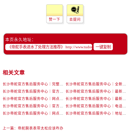
黑龙江省牡丹江市东安区太平路帝舵售后服务中心（需提前预约）
黑龙江省七台河市桃山区大同街帝舵售后服务中心（需提前预约）
黑龙江省齐齐哈尔市龙沙区龙华路帝舵售后服务中心（需提前预约）
赞一下
去提问
黑龙江省双鸭山市尖山区新兴大街帝舵售后服务中心（需提前预约）
黑龙江省绥化市北林区新华街与康庄路交叉口帝舵售后服务中心（需提前预约）
本页永久地址：
黑龙江省伊春市伊美区通河路帝舵售后服务中心（需提前预约）
一键复制
吉林省白城市洮北区明仁南街帝舵售后服务中心（需提前预约）
吉林省白山市浑江区浑江大街帝舵售后服务中心（需提前预约）
吉林省吉林市船营区河南街帝舵售后服务中心（需提前预约）
相关文章
吉林省辽源市龙山区人民大街帝舵售后服务中心（需提前预约）
吉林省梅河口市新华街道梅河大街帝舵售后服务中心（需提前预约）
长沙帝舵官方售后服务中心｜完整官方电话和网点地址权威信息公示（2026年7月最新）
长沙帝舵官方售后服务中心｜全新电话和门店地址权威信息公示（2026年7月最新）
长沙帝舵官方售后服务中心｜官方电话和网点地址权威信息公示（2026年7月最新）
长沙帝舵官方售后服务中心｜最新电话和维修地址权威信息公示（2026年7月最新）
吉林省四平市铁东区紫气大路与南九经街交汇处帝舵售后服务中心（需提前预约）
长沙帝舵官方售后服务中心｜网点地址及官方热线权威信息公示（2026年7月最新）
长沙帝舵官方售后服务中心｜最新地址及售后电话权威信息公示（2026年7月最新）
吉林省松原市宁江区五环大街帝舵售后服务中心（需提前预约）
长沙帝舵官方售后服务中心｜官方地址及联系电话权威信息公示（2026年7月最新）
长沙帝舵官方售后服务中心｜电话和完整地址权威信息公示（2026年7月最新）
吉林省通化市东昌区环通乡江南大街帝舵售后服务中心（需提前预约）
长沙帝舵官方售后服务中心｜网点地址和官方电话权威信息公示（2026年7月最新）
长沙帝舵官方售后服务中心｜地址及官方联系电话权威信息公示（2026年7月最新）
吉林省延边市延吉市解放路帝舵售后服务中心（需提前预约）
辽宁省鞍山市铁东区站前街帝舵售后服务中心（需提前预约）
上一篇：
帝舵腕表表带太松应该咋办