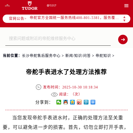
2026年7月帝舵全国官方售后客户服务热线：400-801-5381

帝舵官方全国统一服务热线400-801-5381，服务覆盖中国大陆、香港、澳门、台湾全部区域（非大陆需加拨“+86”）
▲
官网公告>
2026年7月帝舵售后服务中心最新网点地址：
▼
北京市东城区东长安街1号东方广场写字楼W3座6层602室（需提前预约）
北京市朝阳区建国门外大街甲6号华熙国际中心写字楼D座11层1102室（需提前预约）
天津市和平区赤峰道136号天津国际金融中心写字楼26层2603室（需提前预约）
上海市徐汇区虹桥路3号港汇中心写字楼2座37层3705室（需提前预约）
当前位置：
长沙帝舵售后服务中心
>
新闻/知识/问答
>
帝舵知识
>
上海市黄浦区南京东路299号宏伊国际广场写字楼8层806室（需提前预约）
南京市秦淮区中山南路1号（新街口）南京中心写字楼22层C1-1室（需提前预约）
帝舵手表进水了处理方法推荐
常州市新北区龙锦路1590号现代传媒中心写字楼5号楼10层1008室（需提前预约）
徐州市鼓楼区淮海东路29号苏宁广场IFC国际金融中心写字楼35层3508室（需提前预约）
发布时间：2025-10-30 10:18:34
扬州市邗江区国展路29号星耀天地写字楼1号楼18层1803室（需提前预约）
阅读：（
次）
盐城市盐都区世纪大道5号盐城金融城写字楼1号楼16层1604室（需提前预约）
分享到：
泰州市海陵区永定东路399号置地商务中心东塔写字楼（华润万象城）17层1706室（需提前预约）
当您发现帝舵手表进水时，正确的处理方法至关重
宁波市江北区大闸南路500号来福士广场办公楼20层2009室（需提前预约）
要，可以避免进一步的损害。首先，切勿立即打开手表，
杭州市上城区钱江路1366号华润大厦写字楼A座5层503-5室（需提前预约）