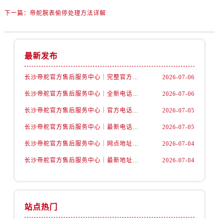
辽宁省本溪市平山区胜利路帝舵售后服务中心（需提前预约）
下一篇：
帝舵腕表偷停处理方法详解
辽宁省朝阳市双塔区新华路帝舵售后服务中心（需提前预约）
辽宁省丹东市振兴区七经街帝舵售后服务中心（需提前预约）
辽宁省抚顺市新抚区东一路帝舵售后服务中心（需提前预约）
最新发布
辽宁省阜新市海州区解放大街帝舵售后服务中心（需提前预约）
辽宁省葫芦岛市连山区中央路帝舵售后服务中心（需提前预约）
长沙帝舵官方售后服务中心｜完整官方电话和网点地址权威信息公示（2026年7月最新）
2026-07-06
辽宁省锦州市古塔区中央大街帝舵售后服务中心（需提前预约）
长沙帝舵官方售后服务中心｜全新电话和门店地址权威信息公示（2026年7月最新）
2026-07-06
辽宁省辽阳市白塔区新运大街帝舵售后服务中心（需提前预约）
长沙帝舵官方售后服务中心｜官方电话和网点地址权威信息公示（2026年7月最新）
2026-07-05
辽宁省盘锦市兴隆台区石油大街帝舵售后服务中心（需提前预约）
辽宁省铁岭市银州区南马路帝舵售后服务中心（需提前预约）
长沙帝舵官方售后服务中心｜最新电话和维修地址权威信息公示（2026年7月最新）
2026-07-05
辽宁省营口市站前区市府路与渤海大街交叉口帝舵售后服务中心（需提前预约）
长沙帝舵官方售后服务中心｜网点地址及官方热线权威信息公示（2026年7月最新）
2026-07-04
辽宁省沈阳市沈河区中街路137号亨得利名表维修授权店1楼帝舵售后服务中心（需提前预约）
长沙帝舵官方售后服务中心｜最新地址及售后电话权威信息公示（2026年7月最新）
2026-07-04
辽宁省沈阳市沈河区中街路83号亨得利名表维修授权店1楼帝舵售后服务中心（需提前预约）
北京市朝阳区建国门外大街甲6号华熙国际中心D座11层1102室帝舵售后服务中心（需提前预约）
北京市东城区东长安街1号王府井东方广场W3座6层602室帝舵售后服务中心（需提前预约）
站点热门
河北省保定市竞秀区朝阳北大街北国先天下帝舵售后服务中心（需提前预约）