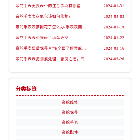
内蒙古自治区阿拉善盟市左旗土尔扈特大街帝舵售后服务中心（需提前预约）
帝舵手表更换表带的注意事项有哪些
2024-01-31
内蒙古自治区巴彦淖尔市临河区新华街帝舵售后服务中心（需提前预约）
帝舵手表表盘氧化该如何修复？
2024-04-03
内蒙古自治区包头市青山区幸福路甲3号王府井百货名表维修帝舵售后服务中心（需提前预约）
帝舵手表表蒙刮花了怎么办(手表表面刮花怎么处理)
2024-01-19
内蒙古自治区赤峰市红山区哈达街帝舵售后服务中心（需提前预约）
内蒙古自治区鄂尔多斯市东胜区伊金霍洛街帝舵售后服务中心（需提前预约）
帝舵手表表带摔碎了怎么更换
2024-01-22
内蒙古自治区呼伦贝尔市海拉尔区中央街帝舵售后服务中心（需提前预约）
帝舵手表售后保养查询(全面了解帝舵手表售后保养流程及费用)
2024-03-16
内蒙古自治区通辽市科尔沁区明仁大街帝舵售后服务中心（需提前预约）
帝舵手表表把划痕处理：善良之选，专业修复
2024-05-26
内蒙古自治区乌海市海勃湾区人民南路帝舵售后服务中心（需提前预约）
内蒙古自治区乌兰察布市集宁区恩和大街帝舵售后服务中心（需提前预约）
内蒙古自治区锡林郭勒盟市锡林浩特市光明街与额尔敦路交叉口帝舵售后服务中心（需提前预约）
分类标签
内蒙古自治区兴安盟市乌兰浩特市兴安大街帝舵售后服务中心（需提前预约）
山西省大同市平城区迎宾街帝舵售后服务中心（需提前预约）
帝舵维修
山西省晋城市城区黄华街帝舵售后服务中心（需提前预约）
帝舵保养
山西省晋中市榆次区顺城街帝舵售后服务中心（需提前预约）
帝舵手表
山西省临汾市尧都区解放路帝舵售后服务中心（需提前预约）
帝舵配件
山西省吕梁市离石区永宁中路与建设街交叉口帝舵售后服务中心（需提前预约）