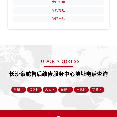
山西省朔州市朔城区怡西路与鄯阳西街交汇处帝舵售后服务中心（需提前预约）
帝舵资讯
山西省忻州市忻府区和平东街与七一南路交叉口帝舵售后服务中心（需提前预约）
帝舵地址
山西省阳泉市郊区平阳东街与新城大道交叉口帝舵售后服务中心（需提前预约）
帝舵售后
山西省运城市盐湖区河东街帝舵售后服务中心（需提前预约）
山西省长治市潞州区英雄中路帝舵售后服务中心（需提前预约）
山西省太原市迎泽区迎泽街道解放路15号亨得利名表维修授权店3楼帝舵售后服务中心（需提前预约）
天津市和平区赤峰道136号天津国际金融中心26层2603室帝舵售后服务中心（需提前预约）
安徽省安庆市迎江区人民路帝舵售后服务中心（需提前预约）
安徽省蚌埠市蚌山区淮河路帝舵售后服务中心（需提前预约）
TUDOR ADDRESS
安徽省亳州市谯城区魏武大道帝舵售后服务中心（需提前预约）
长沙帝舵售后维修服务中心地址电话查询
安徽省池州市贵池区长江路帝舵售后服务中心（需提前预约）
安徽省滁州市琅琊区南谯北路帝舵售后服务中心（需提前预约）
开福区
芙蓉区
天心区
岳麓区
雨花区
望城区
安徽省阜阳市颍州区颍州北路帝舵售后服务中心（需提前预约）
安徽省淮北市相山区淮海路帝舵售后服务中心（需提前预约）
安徽省淮南市田家庵区国庆中路帝舵售后服务中心（需提前预约）
安徽省黄山市屯溪区黄山西路帝舵售后服务中心（需提前预约）