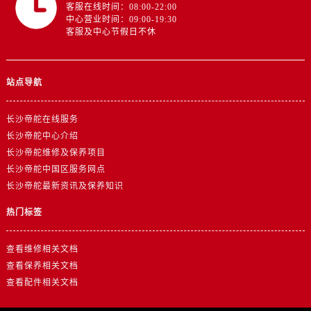
安徽省铜陵市铜官区石城大道帝舵售后服务中心（需提前预约）
客服在线时间：08:00-22:00
中心营业时间：09:00-19:30
安徽省芜湖市镜湖区中山路步行街帝舵售后服务中心（需提前预约）
客服及中心节假日不休
安徽省宣城市宣州区叠嶂西路帝舵售后服务中心（需提前预约）
福建省龙岩市新罗区九一南路帝舵售后服务中心（需提前预约）
站点导航
福建省南平市建阳区人民西路帝舵售后服务中心（需提前预约）
福建省宁德市蕉城区天湖东路帝舵售后服务中心（需提前预约）
长沙帝舵在线服务
福建省莆田市城厢区霞林街道荔华东大道帝舵售后服务中心（需提前预约）
长沙帝舵中心介绍
福建省三明市三元区东乾二路帝舵售后服务中心（需提前预约）
长沙帝舵维修及保养项目
福建省漳州市龙文区步港路帝舵售后服务中心（需提前预约）
长沙帝舵中国区服务网点
江苏省常州市新北区龙锦路1590号现代传媒中心5号楼10层1008室帝舵售后服务中心（需提前预约）
长沙帝舵最新资讯及保养知识
江苏省淮安市清江浦区淮海北路帝舵售后服务中心（需提前预约）
热门标签
江苏省连云港市海州区通灌北路帝舵售后服务中心（需提前预约）
江苏省南京市秦淮区中山南路1号南京中心22层22-C1-C3室帝舵售后服务中心（需提前预约）
查看维修相关文档
江苏省宿迁市宿城区西湖路帝舵售后服务中心（需提前预约）
查看保养相关文档
江苏省泰州市海陵区永定东路399号置地商务中心东塔（华润万象城）17层1706室帝舵售后服务中心（需提前预约）
查看配件相关文档
江苏省徐州市鼓楼区淮海东路29号苏宁广场IFC国际金融中心35层3508室帝舵售后服务中心（需提前预约）