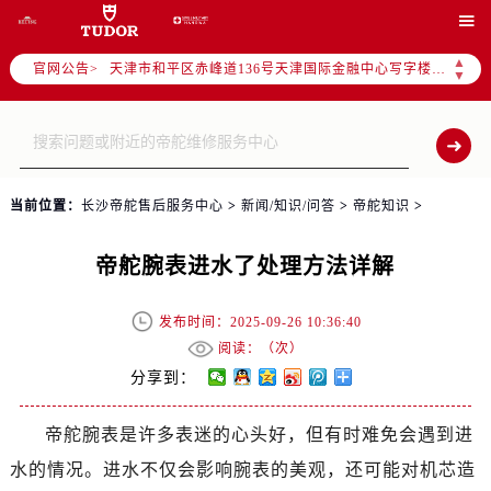
北京市东城区东长安街1号东方广场写字楼W3座6层602室（需提前预约）

北京市朝阳区建国门外大街甲6号华熙国际中心写字楼D座11层1102室（需提前预约）
▲
官网公告>
天津市和平区赤峰道136号天津国际金融中心写字楼26层2603室（需提前预约）
▼
上海市徐汇区虹桥路3号港汇中心写字楼2座37层3705室（需提前预约）
上海市黄浦区南京东路299号宏伊国际广场写字楼8层806室（需提前预约）
南京市秦淮区中山南路1号（新街口）南京中心写字楼22层C1-1室（需提前预约）
常州市新北区龙锦路1590号现代传媒中心写字楼5号楼10层1008室（需提前预约）
当前位置：
长沙帝舵售后服务中心
>
新闻/知识/问答
>
帝舵知识
>
徐州市鼓楼区淮海东路29号苏宁广场IFC国际金融中心写字楼35层3508室（需提前预约）
扬州市邗江区国展路29号星耀天地写字楼1号楼18层1803室（需提前预约）
帝舵腕表进水了处理方法详解
盐城市盐都区世纪大道5号盐城金融城写字楼1号楼16层1604室（需提前预约）
泰州市海陵区永定东路399号置地商务中心东塔写字楼（华润万象城）17层1706室（需提前预约）
发布时间：2025-09-26 10:36:40
宁波市江北区大闸南路500号来福士广场办公楼20层2009室（需提前预约）
阅读：（
次）
杭州市上城区钱江路1366号华润大厦写字楼A座5层503-5室（需提前预约）
分享到：
金华市金东区东市南街777号金华万达广场写字楼4号楼22层2209室（需提前预约）
帝舵腕表是许多表迷的心头好，但有时难免会遇到进
绍兴市越城区胜利东路379号世茂天际中心写字楼8层805室（需提前预约）
水的情况。进水不仅会影响腕表的美观，还可能对机芯造
嘉兴市南湖区广益路705号嘉兴世界贸易中心写字楼A座13层1304室（需提前预约）