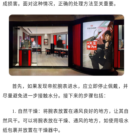
南昌市红谷滩新区红谷中大道998号绿地双子塔（中央广场）A1座办公楼14层07室（需提前预约）
成损害。面对这种情况，正确的处理方法至关重要。
济南市历下区经十路11111号华润中心写字楼（万象城）15层1508室（需提前预约）
广州市天河区天河路230号万菱汇国际中心写字楼A塔7层704室（需提前预约）
广州市越秀区环市东路371-375号世界贸易中心大厦南塔写字楼15层07室（需提前预约）
深圳市罗湖区深南东路5001号华润大厦写字楼17层1701室（需提前预约）
惠州市惠城区江北文昌一路7号华贸大厦写字楼1座30层05室（需提前预约）
厦门市思明区湖滨东路95号华润大厦写字楼B座11层1104室（需提前预约）
福州市鼓楼区五四路128-1号恒力城写字楼15层03室（需提前预约）
成都市锦江区人民东路6号SAC东原中心写字楼24层2406B室（需提前预约）
重庆市江北区观音桥步行街2号融恒时代广场写字楼9层902室（需提前预约）
长沙市芙蓉区定王台街道建湘路393号世茂环球金融中心写字楼（芙蓉广场）10层13室（需提前预约）
首先，如果发现帝舵腕表进水，应立即停止佩戴，并
郑州市二七区铭功路10号华润大厦写字楼29层2905室（需提前预约）
尽量避免进一步接触水分。接下来的步骤包括：
太原市迎泽区解放路15号亨得利名表服务中心（品牌授权店）3层整层（需提前预约）
沈阳市沈河区中街路137号亨得利名表服务中心（品牌授权店）1层整层（需提前预约）
1. 自然干燥：将腕表放置在通风良好的地方，让其自
沈阳市沈河区中街路83号亨得利名表服务中心（品牌授权店）1层整层（需提前预约）
然风干。可以将腕表放在干燥、通风的地方，如使用吸水
乌鲁木齐市天山区红山路26号时代广场（CCMALL）C座17层17-B（需提前预约）
纸包裹并放置在干燥器中。