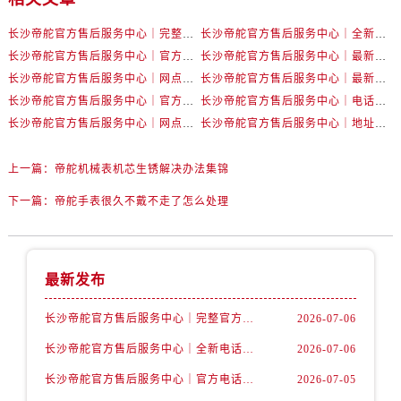
黑龙江省双鸭山市尖山区新兴大街帝舵售后服务中心（需提前预约）
黑龙江省绥化市北林区新华街与康庄路交叉口帝舵售后服务中心（需提前预约）
长沙帝舵官方售后服务中心｜完整官方电话和网点地址权威信息公示（2026年7月最新）
长沙帝舵官方售后服务中心｜全新电话和门店地址权威信息公示（2026年7月最新）
长沙帝舵官方售后服务中心｜官方电话和网点地址权威信息公示（2026年7月最新）
长沙帝舵官方售后服务中心｜最新电话和维修地址权威信息公示（2026年7月最新）
黑龙江省伊春市伊美区通河路帝舵售后服务中心（需提前预约）
长沙帝舵官方售后服务中心｜网点地址及官方热线权威信息公示（2026年7月最新）
长沙帝舵官方售后服务中心｜最新地址及售后电话权威信息公示（2026年7月最新）
吉林省白城市洮北区明仁南街帝舵售后服务中心（需提前预约）
长沙帝舵官方售后服务中心｜官方地址及联系电话权威信息公示（2026年7月最新）
长沙帝舵官方售后服务中心｜电话和完整地址权威信息公示（2026年7月最新）
吉林省白山市浑江区浑江大街帝舵售后服务中心（需提前预约）
长沙帝舵官方售后服务中心｜网点地址和官方电话权威信息公示（2026年7月最新）
长沙帝舵官方售后服务中心｜地址及官方联系电话权威信息公示（2026年7月最新）
吉林省吉林市船营区河南街帝舵售后服务中心（需提前预约）
吉林省辽源市龙山区人民大街帝舵售后服务中心（需提前预约）
上一篇：
帝舵机械表机芯生锈解决办法集锦
吉林省梅河口市新华街道梅河大街帝舵售后服务中心（需提前预约）
下一篇：
帝舵手表很久不戴不走了怎么处理
吉林省四平市铁东区紫气大路与南九经街交汇处帝舵售后服务中心（需提前预约）
吉林省松原市宁江区五环大街帝舵售后服务中心（需提前预约）
吉林省通化市东昌区环通乡江南大街帝舵售后服务中心（需提前预约）
最新发布
吉林省延边市延吉市解放路帝舵售后服务中心（需提前预约）
辽宁省鞍山市铁东区站前街帝舵售后服务中心（需提前预约）
长沙帝舵官方售后服务中心｜完整官方电话和网点地址权威信息公示（2026年7月最新）
2026-07-06
辽宁省本溪市平山区胜利路帝舵售后服务中心（需提前预约）
长沙帝舵官方售后服务中心｜全新电话和门店地址权威信息公示（2026年7月最新）
2026-07-06
辽宁省朝阳市双塔区新华路帝舵售后服务中心（需提前预约）
长沙帝舵官方售后服务中心｜官方电话和网点地址权威信息公示（2026年7月最新）
2026-07-05
辽宁省丹东市振兴区七经街帝舵售后服务中心（需提前预约）