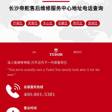
山西省运城市盐湖区河东街帝舵售后服务中心（需提前预约）
长沙帝舵售后维修服务中心地址电话查询
山西省长治市潞州区英雄中路帝舵售后服务中心（需提前预约）
山西省太原市迎泽区迎泽街道解放路15号亨得利名表维修授权店3楼帝舵售后服务中心（需提前预约）
天津市和平区赤峰道136号天津国际金融中心26层2603室帝舵售后服务中心（需提前预约）
开福区
芙蓉区
天心区
岳麓区
雨花区
望城区
安徽省安庆市迎江区人民路帝舵售后服务中心（需提前预约）
安徽省蚌埠市蚌山区淮河路帝舵售后服务中心（需提前预约）
安徽省亳州市谯城区魏武大道帝舵售后服务中心（需提前预约）
安徽省池州市贵池区长江路帝舵售后服务中心（需提前预约）
安徽省滁州市琅琊区南谯北路帝舵售后服务中心（需提前预约）
没人能拥有帝舵,只不过为下一代保管而已
安徽省阜阳市颍州区颍州北路帝舵售后服务中心（需提前预约）
"You never actually own a Tudor.You merely look after it for the
安徽省淮北市相山区淮海路帝舵售后服务中心（需提前预约）
next.”
安徽省淮南市田家庵区国庆中路帝舵售后服务中心（需提前预约）
安徽省黄山市屯溪区黄山西路帝舵售后服务中心（需提前预约）
总部服务热线
安徽省六安市金安区解放中路帝舵售后服务中心（需提前预约）
400-801-5381
安徽省马鞍山市雨山区湖南西路帝舵售后服务中心（需提前预约）
安徽省宿州市埇桥区人民中路帝舵售后服务中心（需提前预约）
营业时间