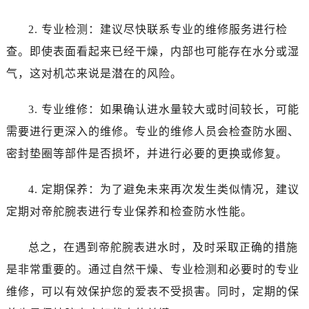
温州市鹿城区锦绣路1067号置信广场10层1015室（需提前预约）
哈尔滨市道里区友谊西路600号富力中心T2座写字楼29层03室（需提前预约）
2. 专业检测：建议尽快联系专业的维修服务进行检
大连市中山区人民路15号国际金融大厦7层G室（需提前预约）
查。即使表面看起来已经干燥，内部也可能存在水分或湿
佛山市禅城区季华五路57号万科金融中心C座12层1205室（需提前预约）
气，这对机芯来说是潜在的风险。
东莞市东城街道鸿福东路1号民盈国贸中心T1写字楼9层907室（需提前预约）
无锡市梁溪区人民中路139号恒隆广场写字楼1座11层1104室（需提前预约）
3. 专业维修：如果确认进水量较大或时间较长，可能
南通市崇川区工农路57号圆融广场写字楼16层1603室（需提前预约）
需要进行更深入的维修。专业的维修人员会检查防水圈、
苏州市苏州工业园区星港街199号苏州中心办公楼C座22层08室（需提前预约）
密封垫圈等部件是否损坏，并进行必要的更换或修复。
武汉市江汉区解放大道686号世界贸易大厦38层09室（需提前预约）
南宁市青秀区金湖路59号地王大厦12楼1224室（需提前预约）
4. 定期保养：为了避免未来再次发生类似情况，建议
合肥市蜀山区潜山路111号万象城华润大厦B座12楼03室（需提前预约）
定期对帝舵腕表进行专业保养和检查防水性能。
泉州市丰泽区宝洲路729号浦西万达中心写字楼A座7楼709室（需提前预约）
青岛市南区山东路6号华润大厦B座22层04室（需提前预约）
总之，在遇到帝舵腕表进水时，及时采取正确的措施
烟台市芝罘区胜利路139号万达金融中心A座907室（需提前预约）
是非常重要的。通过自然干燥、专业检测和必要时的专业
长春市朝阳区西安大路727号中银大厦A座(旺进大厦)18层09室（需提前预约）
维修，可以有效保护您的爱表不受损害。同时，定期的保
贵阳市南明区都司高架桥路33号亨特国际金融中心14楼14D（需提前预约）