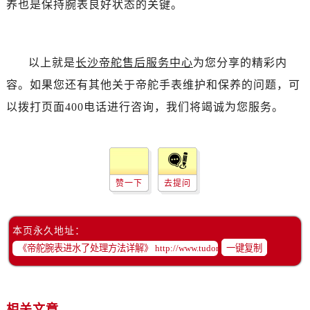
养也是保持腕表良好状态的关键。
昆明市盘龙区北京路928号同德昆明广场写字楼10层06室（需提前预约）
石家庄市长安区中山东路39号勒泰中心写字楼B座13层07室（需提前预约）
西安市碑林区南关正街88号华侨城长安国际中心E座6楼10室（需提前预约）
以上就是
长沙帝舵售后服务中心
为您分享的精彩内
海口市龙华区金贸东路5号海口华润大厦B座17层1707室（需提前预约）
唐山市路南区新华东道100号万达广场写字楼A座10层1002室（需提前预约）
容。如果您还有其他关于帝舵手表维护和保养的问题，可
台州市椒江区东海大道1800号腾达中心东1幢20楼2002室（需提前预约）
以拨打页面400电话进行咨询，我们将竭诚为您服务。
内蒙古自治区呼和浩特市玉泉区大学西街70号华润万象城写字楼（鄂尔多斯大厦）23层2326室（需提前预约）
甘肃省兰州市七里河区西津西路16号兰州中心写字楼21层2102室（需提前预约）
黑龙江省大庆市萨尔图区会战大街帝舵售后服务中心（需提前预约）
黑龙江省鹤岗市向阳区红军路帝舵售后服务中心（需提前预约）
赞一下
去提问
黑龙江省黑河市爱辉区中央街帝舵售后服务中心（需提前预约）
黑龙江省鸡西市鸡冠区红军路帝舵售后服务中心（需提前预约）
本页永久地址：
黑龙江省佳木斯市向阳区长安路帝舵售后服务中心（需提前预约）
一键复制
黑龙江省牡丹江市东安区太平路帝舵售后服务中心（需提前预约）
黑龙江省七台河市桃山区大同街帝舵售后服务中心（需提前预约）
黑龙江省齐齐哈尔市龙沙区龙华路帝舵售后服务中心（需提前预约）
相关文章