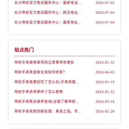
辽宁省抚顺市新抚区东一路帝舵售后服务中心（需提前预约）
长沙帝舵官方售后服务中心｜最新电话和维修地址权威信息公示（2026年7月最新）
2026-07-05
辽宁省阜新市海州区解放大街帝舵售后服务中心（需提前预约）
长沙帝舵官方售后服务中心｜网点地址及官方热线权威信息公示（2026年7月最新）
2026-07-04
辽宁省葫芦岛市连山区中央路帝舵售后服务中心（需提前预约）
长沙帝舵官方售后服务中心｜最新地址及售后电话权威信息公示（2026年7月最新）
2026-07-04
辽宁省锦州市古塔区中央大街帝舵售后服务中心（需提前预约）
辽宁省辽阳市白塔区新运大街帝舵售后服务中心（需提前预约）
辽宁省盘锦市兴隆台区石油大街帝舵售后服务中心（需提前预约）
站点热门
辽宁省铁岭市银州区南马路帝舵售后服务中心（需提前预约）
辽宁省营口市站前区市府路与渤海大街交叉口帝舵售后服务中心（需提前预约）
帝舵手表更换表带的注意事项有哪些
2024-01-31
辽宁省沈阳市沈河区中街路137号亨得利名表维修授权店1楼帝舵售后服务中心（需提前预约）
帝舵手表表盘氧化该如何修复？
2024-04-03
辽宁省沈阳市沈河区中街路83号亨得利名表维修授权店1楼帝舵售后服务中心（需提前预约）
帝舵手表表蒙刮花了怎么办(手表表面刮花怎么处理)
2024-01-19
北京市朝阳区建国门外大街甲6号华熙国际中心D座11层1102室帝舵售后服务中心（需提前预约）
北京市东城区东长安街1号王府井东方广场W3座6层602室帝舵售后服务中心（需提前预约）
帝舵手表表带摔碎了怎么更换
2024-01-22
河北省保定市竞秀区朝阳北大街北国先天下帝舵售后服务中心（需提前预约）
帝舵手表售后保养查询(全面了解帝舵手表售后保养流程及费用)
2024-03-16
内蒙古自治区阿拉善盟市左旗土尔扈特大街帝舵售后服务中心（需提前预约）
帝舵手表表把划痕处理：善良之选，专业修复
2024-05-26
内蒙古自治区巴彦淖尔市临河区新华街帝舵售后服务中心（需提前预约）
内蒙古自治区包头市青山区幸福路甲3号王府井百货名表维修帝舵售后服务中心（需提前预约）