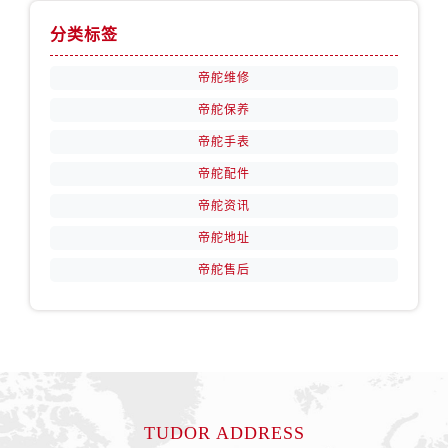
内蒙古自治区赤峰市红山区哈达街帝舵售后服务中心（需提前预约）
分类标签
内蒙古自治区鄂尔多斯市东胜区伊金霍洛街帝舵售后服务中心（需提前预约）
内蒙古自治区呼伦贝尔市海拉尔区中央街帝舵售后服务中心（需提前预约）
帝舵维修
内蒙古自治区通辽市科尔沁区明仁大街帝舵售后服务中心（需提前预约）
帝舵保养
内蒙古自治区乌海市海勃湾区人民南路帝舵售后服务中心（需提前预约）
帝舵手表
内蒙古自治区乌兰察布市集宁区恩和大街帝舵售后服务中心（需提前预约）
帝舵配件
内蒙古自治区锡林郭勒盟市锡林浩特市光明街与额尔敦路交叉口帝舵售后服务中心（需提前预约）
内蒙古自治区兴安盟市乌兰浩特市兴安大街帝舵售后服务中心（需提前预约）
帝舵资讯
山西省大同市平城区迎宾街帝舵售后服务中心（需提前预约）
帝舵地址
山西省晋城市城区黄华街帝舵售后服务中心（需提前预约）
帝舵售后
山西省晋中市榆次区顺城街帝舵售后服务中心（需提前预约）
山西省临汾市尧都区解放路帝舵售后服务中心（需提前预约）
山西省吕梁市离石区永宁中路与建设街交叉口帝舵售后服务中心（需提前预约）
山西省朔州市朔城区怡西路与鄯阳西街交汇处帝舵售后服务中心（需提前预约）
山西省忻州市忻府区和平东街与七一南路交叉口帝舵售后服务中心（需提前预约）
山西省阳泉市郊区平阳东街与新城大道交叉口帝舵售后服务中心（需提前预约）
TUDOR ADDRESS