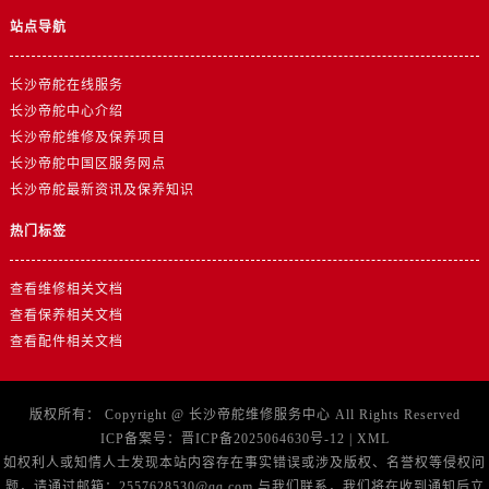
江苏省盐城市盐都区世纪大道5号盐城金融城写字楼1号楼16层1604室帝舵售后服务中心（需提前预约）
站点导航
江苏省扬州市邗江区国展路29号星耀天地写字楼1号楼18层1803室帝舵售后服务中心（需提前预约）
江苏省镇江市京口区中山东路帝舵售后服务中心（需提前预约）
长沙帝舵在线服务
江西省抚州市临川区赣东大道帝舵售后服务中心（需提前预约）
长沙帝舵中心介绍
江西省赣州市章贡区文清路帝舵售后服务中心（需提前预约）
长沙帝舵维修及保养项目
江西省吉安市吉州区井冈山大道帝舵售后服务中心（需提前预约）
长沙帝舵中国区服务网点
长沙帝舵最新资讯及保养知识
江西省景德镇市珠山区珠山中路帝舵售后服务中心（需提前预约）
江西省九江市浔阳区浔阳路帝舵售后服务中心（需提前预约）
热门标签
江西省南昌市红谷滩新区红谷中大道998号绿地双子塔（中央广场）A1座办公楼14层1407室帝舵售后服务中心（需提前预约）
江西省萍乡市安源区萍安北大道与康庄路交叉口帝舵售后服务中心（需提前预约）
查看维修相关文档
江西省上饶市信州区滨江西路帝舵售后服务中心（需提前预约）
查看保养相关文档
查看配件相关文档
江西省新余市渝水区北湖西路帝舵售后服务中心（需提前预约）
江西省宜春市袁州区中山中路帝舵售后服务中心（需提前预约）
江西省鹰潭市月湖区胜利东路帝舵售后服务中心（需提前预约）
版权所有：
Copyright @
长沙帝舵维修服务中心
All Rights Reserved
山东省德州市德城区东风中路帝舵售后服务中心（需提前预约）
ICP备案号：
晋ICP备2025064630号-12
|
XML
如权利人或知情人士发现本站内容存在事实错误或涉及版权、名誉权等侵权问
山东省东营市东营区济南路帝舵售后服务中心（需提前预约）
题，请通过邮箱：2557628530@qq.com 与我们联系，我们将在收到通知后立