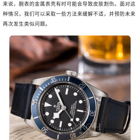
南昌市红谷滩新区红谷中大道998号绿地双子塔（中央广场）A1座办公楼14层07室（需提前预约）
来说，腕表的金属表壳有时可能会导致皮肤割伤。面对这
济南市历下区经十路11111号华润中心写字楼（万象城）15层1508室（需提前预约）
种情况，我们可以采取一些方法来缓解不适，并预防未来
广州市天河区天河路230号万菱汇国际中心写字楼A塔7层704室（需提前预约）
再次发生类似问题。
广州市越秀区环市东路371-375号世界贸易中心大厦南塔写字楼15层07室（需提前预约）
深圳市罗湖区深南东路5001号华润大厦写字楼17层1701室（需提前预约）
惠州市惠城区江北文昌一路7号华贸大厦写字楼1座30层05室（需提前预约）
厦门市思明区湖滨东路95号华润大厦写字楼B座11层1104室（需提前预约）
福州市鼓楼区五四路128-1号恒力城写字楼15层03室（需提前预约）
成都市锦江区人民东路6号SAC东原中心写字楼24层2406B室（需提前预约）
重庆市江北区观音桥步行街2号融恒时代广场写字楼9层902室（需提前预约）
长沙市芙蓉区定王台街道建湘路393号世茂环球金融中心写字楼（芙蓉广场）10层13室（需提前预约）
郑州市二七区铭功路10号华润大厦写字楼29层2905室（需提前预约）
太原市迎泽区解放路15号亨得利名表服务中心（品牌授权店）3层整层（需提前预约）
沈阳市沈河区中街路137号亨得利名表服务中心（品牌授权店）1层整层（需提前预约）
沈阳市沈河区中街路83号亨得利名表服务中心（品牌授权店）1层整层（需提前预约）
乌鲁木齐市天山区红山路26号时代广场（CCMALL）C座17层17-B（需提前预约）