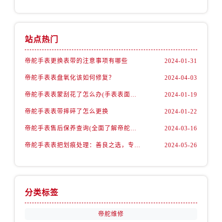
内蒙古自治区赤峰市红山区哈达街帝舵售后服务中心（需提前预约）
内蒙古自治区鄂尔多斯市东胜区伊金霍洛街帝舵售后服务中心（需提前预约）
内蒙古自治区呼伦贝尔市海拉尔区中央街帝舵售后服务中心（需提前预约）
站点热门
内蒙古自治区通辽市科尔沁区明仁大街帝舵售后服务中心（需提前预约）
内蒙古自治区乌海市海勃湾区人民南路帝舵售后服务中心（需提前预约）
帝舵手表更换表带的注意事项有哪些
2024-01-31
内蒙古自治区乌兰察布市集宁区恩和大街帝舵售后服务中心（需提前预约）
帝舵手表表盘氧化该如何修复？
2024-04-03
内蒙古自治区锡林郭勒盟市锡林浩特市光明街与额尔敦路交叉口帝舵售后服务中心（需提前预约）
帝舵手表表蒙刮花了怎么办(手表表面刮花怎么处理)
2024-01-19
内蒙古自治区兴安盟市乌兰浩特市兴安大街帝舵售后服务中心（需提前预约）
帝舵手表表带摔碎了怎么更换
2024-01-22
山西省大同市平城区迎宾街帝舵售后服务中心（需提前预约）
帝舵手表售后保养查询(全面了解帝舵手表售后保养流程及费用)
2024-03-16
山西省晋城市城区黄华街帝舵售后服务中心（需提前预约）
山西省晋中市榆次区顺城街帝舵售后服务中心（需提前预约）
帝舵手表表把划痕处理：善良之选，专业修复
2024-05-26
山西省临汾市尧都区解放路帝舵售后服务中心（需提前预约）
山西省吕梁市离石区永宁中路与建设街交叉口帝舵售后服务中心（需提前预约）
山西省朔州市朔城区怡西路与鄯阳西街交汇处帝舵售后服务中心（需提前预约）
分类标签
山西省忻州市忻府区和平东街与七一南路交叉口帝舵售后服务中心（需提前预约）
山西省阳泉市郊区平阳东街与新城大道交叉口帝舵售后服务中心（需提前预约）
帝舵维修