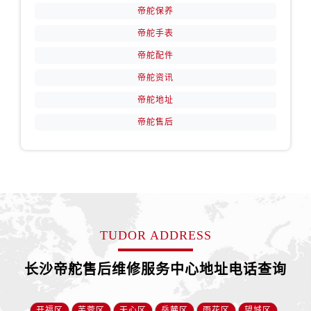
山西省运城市盐湖区河东街帝舵售后服务中心（需提前预约）
帝舵保养
山西省长治市潞州区英雄中路帝舵售后服务中心（需提前预约）
帝舵手表
山西省太原市迎泽区迎泽街道解放路15号亨得利名表维修授权店3楼帝舵售后服务中心（需提前预约）
帝舵配件
天津市和平区赤峰道136号天津国际金融中心26层2603室帝舵售后服务中心（需提前预约）
帝舵资讯
安徽省安庆市迎江区人民路帝舵售后服务中心（需提前预约）
帝舵地址
安徽省蚌埠市蚌山区淮河路帝舵售后服务中心（需提前预约）
安徽省亳州市谯城区魏武大道帝舵售后服务中心（需提前预约）
帝舵售后
安徽省池州市贵池区长江路帝舵售后服务中心（需提前预约）
安徽省滁州市琅琊区南谯北路帝舵售后服务中心（需提前预约）
安徽省阜阳市颍州区颍州北路帝舵售后服务中心（需提前预约）
安徽省淮北市相山区淮海路帝舵售后服务中心（需提前预约）
安徽省淮南市田家庵区国庆中路帝舵售后服务中心（需提前预约）
TUDOR ADDRESS
安徽省黄山市屯溪区黄山西路帝舵售后服务中心（需提前预约）
安徽省六安市金安区解放中路帝舵售后服务中心（需提前预约）
长沙帝舵售后维修服务中心地址电话查询
安徽省马鞍山市雨山区湖南西路帝舵售后服务中心（需提前预约）
安徽省宿州市埇桥区人民中路帝舵售后服务中心（需提前预约）
开福区
芙蓉区
天心区
岳麓区
雨花区
望城区