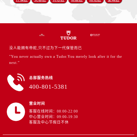
安徽省铜陵市铜官区石城大道帝舵售后服务中心（需提前预约）
安徽省芜湖市镜湖区中山路步行街帝舵售后服务中心（需提前预约）
安徽省宣城市宣州区叠嶂西路帝舵售后服务中心（需提前预约）
福建省龙岩市新罗区九一南路帝舵售后服务中心（需提前预约）
福建省南平市建阳区人民西路帝舵售后服务中心（需提前预约）
福建省宁德市蕉城区天湖东路帝舵售后服务中心（需提前预约）
没人能拥有帝舵,只不过为下一代保管而已
福建省莆田市城厢区霞林街道荔华东大道帝舵售后服务中心（需提前预约）
"You never actually own a Tudor.You merely look after it for the
福建省三明市三元区东乾二路帝舵售后服务中心（需提前预约）
next.”
福建省漳州市龙文区步港路帝舵售后服务中心（需提前预约）
总部服务热线
江苏省常州市新北区龙锦路1590号现代传媒中心5号楼10层1008室帝舵售后服务中心（需提前预约）
400-801-5381
江苏省淮安市清江浦区淮海北路帝舵售后服务中心（需提前预约）
江苏省连云港市海州区通灌北路帝舵售后服务中心（需提前预约）
营业时间
江苏省南京市秦淮区中山南路1号南京中心22层22-C1-C3室帝舵售后服务中心（需提前预约）
客服在线时间：08:00-22:00
江苏省宿迁市宿城区西湖路帝舵售后服务中心（需提前预约）
中心营业时间：09:00-19:30
江苏省泰州市海陵区永定东路399号置地商务中心东塔（华润万象城）17层1706室帝舵售后服务中心（需提前预约）
客服及中心节假日不休
江苏省徐州市鼓楼区淮海东路29号苏宁广场IFC国际金融中心35层3508室帝舵售后服务中心（需提前预约）