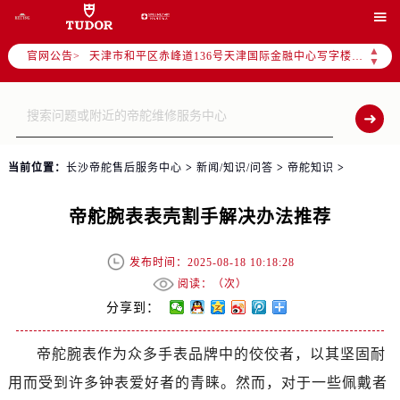
北京市东城区东长安街1号东方广场写字楼W3座6层602室（需提前预约）

北京市朝阳区建国门外大街甲6号华熙国际中心写字楼D座11层1102室（需提前预约）
▲
官网公告>
天津市和平区赤峰道136号天津国际金融中心写字楼26层2603室（需提前预约）
▼
上海市徐汇区虹桥路3号港汇中心写字楼2座37层3705室（需提前预约）
上海市黄浦区南京东路299号宏伊国际广场写字楼8层806室（需提前预约）
南京市秦淮区中山南路1号（新街口）南京中心写字楼22层C1-1室（需提前预约）
常州市新北区龙锦路1590号现代传媒中心写字楼5号楼10层1008室（需提前预约）
当前位置：
长沙帝舵售后服务中心
>
新闻/知识/问答
>
帝舵知识
>
徐州市鼓楼区淮海东路29号苏宁广场IFC国际金融中心写字楼35层3508室（需提前预约）
扬州市邗江区国展路29号星耀天地写字楼1号楼18层1803室（需提前预约）
帝舵腕表表壳割手解决办法推荐
盐城市盐都区世纪大道5号盐城金融城写字楼1号楼16层1604室（需提前预约）
泰州市海陵区永定东路399号置地商务中心东塔写字楼（华润万象城）17层1706室（需提前预约）
发布时间：2025-08-18 10:18:28
宁波市江北区大闸南路500号来福士广场办公楼20层2009室（需提前预约）
阅读：（
次）
杭州市上城区钱江路1366号华润大厦写字楼A座5层503-5室（需提前预约）
分享到：
金华市金东区东市南街777号金华万达广场写字楼4号楼22层2209室（需提前预约）
帝舵腕表作为众多手表品牌中的佼佼者，以其坚固耐
绍兴市越城区胜利东路379号世茂天际中心写字楼8层805室（需提前预约）
用而受到许多钟表爱好者的青睐。然而，对于一些佩戴者
嘉兴市南湖区广益路705号嘉兴世界贸易中心写字楼A座13层1304室（需提前预约）