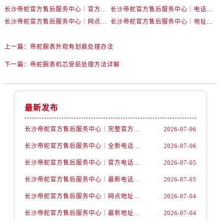
辽宁省抚顺市新抚区东一路帝舵售后服务中心（需提前预约）
长沙帝舵官方售后服务中心｜官方地址及联系电话权威信息公示（2026年7月最新）
长沙帝舵官方售后服务中心｜电话和完整地址权威信息公示（2026年7月最新）
辽宁省阜新市海州区解放大街帝舵售后服务中心（需提前预约）
长沙帝舵官方售后服务中心｜网点地址和官方电话权威信息公示（2026年7月最新）
长沙帝舵官方售后服务中心｜地址及官方联系电话权威信息公示（2026年7月最新）
辽宁省葫芦岛市连山区中央路帝舵售后服务中心（需提前预约）
辽宁省锦州市古塔区中央大街帝舵售后服务中心（需提前预约）
上一篇：
帝舵腕表外观有划痕处理办法
辽宁省辽阳市白塔区新运大街帝舵售后服务中心（需提前预约）
下一篇：
帝舵腕表机芯受损处理方法详解
辽宁省盘锦市兴隆台区石油大街帝舵售后服务中心（需提前预约）
辽宁省铁岭市银州区南马路帝舵售后服务中心（需提前预约）
辽宁省营口市站前区市府路与渤海大街交叉口帝舵售后服务中心（需提前预约）
最新发布
辽宁省沈阳市沈河区中街路137号亨得利名表维修授权店1楼帝舵售后服务中心（需提前预约）
辽宁省沈阳市沈河区中街路83号亨得利名表维修授权店1楼帝舵售后服务中心（需提前预约）
长沙帝舵官方售后服务中心｜完整官方电话和网点地址权威信息公示（2026年7月最新）
2026-07-06
北京市朝阳区建国门外大街甲6号华熙国际中心D座11层1102室帝舵售后服务中心（需提前预约）
长沙帝舵官方售后服务中心｜全新电话和门店地址权威信息公示（2026年7月最新）
2026-07-06
北京市东城区东长安街1号王府井东方广场W3座6层602室帝舵售后服务中心（需提前预约）
长沙帝舵官方售后服务中心｜官方电话和网点地址权威信息公示（2026年7月最新）
2026-07-05
河北省保定市竞秀区朝阳北大街北国先天下帝舵售后服务中心（需提前预约）
长沙帝舵官方售后服务中心｜最新电话和维修地址权威信息公示（2026年7月最新）
2026-07-05
内蒙古自治区阿拉善盟市左旗土尔扈特大街帝舵售后服务中心（需提前预约）
长沙帝舵官方售后服务中心｜网点地址及官方热线权威信息公示（2026年7月最新）
2026-07-04
内蒙古自治区巴彦淖尔市临河区新华街帝舵售后服务中心（需提前预约）
内蒙古自治区包头市青山区幸福路甲3号王府井百货名表维修帝舵售后服务中心（需提前预约）
长沙帝舵官方售后服务中心｜最新地址及售后电话权威信息公示（2026年7月最新）
2026-07-04