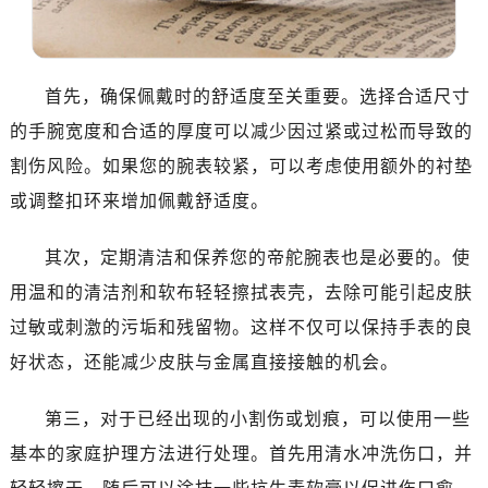
温州市鹿城区锦绣路1067号置信广场10层1015室（需提前预约）
哈尔滨市道里区友谊西路600号富力中心T2座写字楼29层03室（需提前预约）
大连市中山区人民路15号国际金融大厦7层G室（需提前预约）
首先，确保佩戴时的舒适度至关重要。选择合适尺寸
佛山市禅城区季华五路57号万科金融中心C座12层1205室（需提前预约）
的手腕宽度和合适的厚度可以减少因过紧或过松而导致的
东莞市东城街道鸿福东路1号民盈国贸中心T1写字楼9层907室（需提前预约）
无锡市梁溪区人民中路139号恒隆广场写字楼1座11层1104室（需提前预约）
割伤风险。如果您的腕表较紧，可以考虑使用额外的衬垫
南通市崇川区工农路57号圆融广场写字楼16层1603室（需提前预约）
或调整扣环来增加佩戴舒适度。
苏州市苏州工业园区星港街199号苏州中心办公楼C座22层08室（需提前预约）
武汉市江汉区解放大道686号世界贸易大厦38层09室（需提前预约）
其次，定期清洁和保养您的帝舵腕表也是必要的。使
南宁市青秀区金湖路59号地王大厦12楼1224室（需提前预约）
用温和的清洁剂和软布轻轻擦拭表壳，去除可能引起皮肤
合肥市蜀山区潜山路111号万象城华润大厦B座12楼03室（需提前预约）
过敏或刺激的污垢和残留物。这样不仅可以保持手表的良
泉州市丰泽区宝洲路729号浦西万达中心写字楼A座7楼709室（需提前预约）
好状态，还能减少皮肤与金属直接接触的机会。
青岛市南区山东路6号华润大厦B座22层04室（需提前预约）
烟台市芝罘区胜利路139号万达金融中心A座907室（需提前预约）
第三，对于已经出现的小割伤或划痕，可以使用一些
长春市朝阳区西安大路727号中银大厦A座(旺进大厦)18层09室（需提前预约）
基本的家庭护理方法进行处理。首先用清水冲洗伤口，并
贵阳市南明区都司高架桥路33号亨特国际金融中心14楼14D（需提前预约）