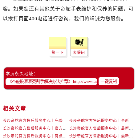
黑龙江省双鸭山市尖山区新兴大街帝舵售后服务中心（需提前预约）
容。如果您还有其他关于帝舵手表维护和保养的问题，可
黑龙江省绥化市北林区新华街与康庄路交叉口帝舵售后服务中心（需提前预约）
以拨打页面400电话进行咨询，我们将竭诚为您服务。
黑龙江省伊春市伊美区通河路帝舵售后服务中心（需提前预约）
吉林省白城市洮北区明仁南街帝舵售后服务中心（需提前预约）
吉林省白山市浑江区浑江大街帝舵售后服务中心（需提前预约）
吉林省吉林市船营区河南街帝舵售后服务中心（需提前预约）
赞一下
去提问
吉林省辽源市龙山区人民大街帝舵售后服务中心（需提前预约）
吉林省梅河口市新华街道梅河大街帝舵售后服务中心（需提前预约）
吉林省四平市铁东区紫气大路与南九经街交汇处帝舵售后服务中心（需提前预约）
本页永久地址：
吉林省松原市宁江区五环大街帝舵售后服务中心（需提前预约）
一键复制
吉林省通化市东昌区环通乡江南大街帝舵售后服务中心（需提前预约）
吉林省延边市延吉市解放路帝舵售后服务中心（需提前预约）
辽宁省鞍山市铁东区站前街帝舵售后服务中心（需提前预约）
相关文章
辽宁省本溪市平山区胜利路帝舵售后服务中心（需提前预约）
长沙帝舵官方售后服务中心｜完整官方电话和网点地址权威信息公示（2026年7月最新）
长沙帝舵官方售后服务中心｜全新电话和门店地址权威信息公示（2026年7月最新）
辽宁省朝阳市双塔区新华路帝舵售后服务中心（需提前预约）
长沙帝舵官方售后服务中心｜官方电话和网点地址权威信息公示（2026年7月最新）
长沙帝舵官方售后服务中心｜最新电话和维修地址权威信息公示（2026年7月最新）
辽宁省丹东市振兴区七经街帝舵售后服务中心（需提前预约）
长沙帝舵官方售后服务中心｜网点地址及官方热线权威信息公示（2026年7月最新）
长沙帝舵官方售后服务中心｜最新地址及售后电话权威信息公示（2026年7月最新）