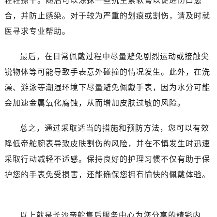
轻轻擦干。随后可以涂抹一些抗生素软膏以促进伤口愈
昆明市盘龙区北京路928号同德昆明广场写字楼10层06室（需提前预约）
合，并防止感染。对于较为严重的划痕或割伤，请及时就
石家庄市长安区中山东路39号勒泰中心写字楼B座13层07室（需提前预约）
医寻求专业帮助。
西安市碑林区南关正街88号华侨城长安国际中心E座6楼10室（需提前预约）
海口市龙华区金贸东路5号海口华润大厦B座17层1707室（需提前预约）
最后，在日常佩戴过程中尽量避免剧烈运动或接触尖
唐山市路南区新华东道100号万达广场写字楼A座10层1002室（需提前预约）
锐物体等可能导致手表意外碰撞的情况发生。此外，在洗
台州市椒江区东海大道1800号腾达中心东1幢20楼2002室（需提前预约）
内蒙古自治区呼和浩特市玉泉区大学西街70号华润万象城写字楼（鄂尔多斯大厦）23层2326室（需提前预约）
澡、游泳等潮湿环境下尽量避免佩戴手表，因为水分可能
甘肃省兰州市七里河区西津西路16号兰州中心写字楼21层2102室（需提前预约）
会加速金属氧化腐蚀，从而增加皮肤过敏的风险。
黑龙江省大庆市萨尔图区会战大街帝舵售后服务中心（需提前预约）
黑龙江省鹤岗市向阳区红军路帝舵售后服务中心（需提前预约）
总之，通过采取适当的措施和预防方法，您可以有效
黑龙江省黑河市爱辉区中央街帝舵售后服务中心（需提前预约）
降低帝舵腕表导致皮肤割伤的风险，并在不慎发生时迅速
黑龙江省鸡西市鸡冠区红军路帝舵售后服务中心（需提前预约）
采取行动减轻不适感。保持良好的护理习惯不仅有助于保
黑龙江省佳木斯市向阳区长安路帝舵售后服务中心（需提前预约）
护您的手表免受损害，还能确保您拥有愉快的佩戴体验。
黑龙江省牡丹江市东安区太平路帝舵售后服务中心（需提前预约）
黑龙江省七台河市桃山区大同街帝舵售后服务中心（需提前预约）
黑龙江省齐齐哈尔市龙沙区龙华路帝舵售后服务中心（需提前预约）
以上就是
长沙帝舵售后服务中心
为您分享的精彩内