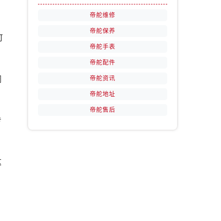
帝舵维修
帝舵保养
可
帝舵手表
帝舵配件
帝舵资讯
调
帝舵地址
帝舵售后
专
这
，