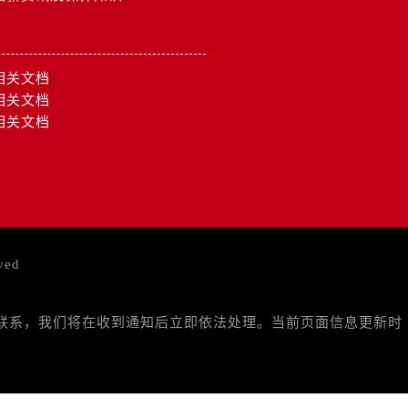
相关文档
相关文档
相关文档
ved
与我们联系，我们将在收到通知后立即依法处理。当前页面信息更新时