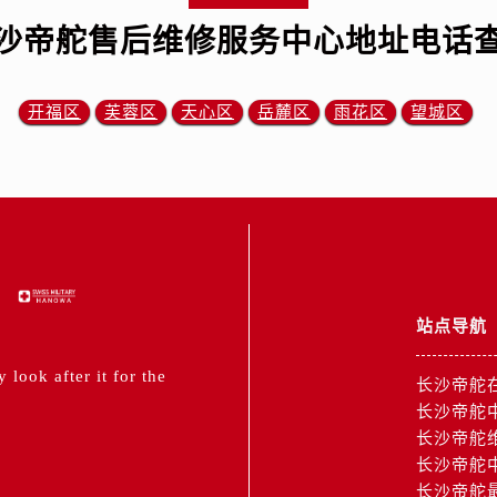
服务中心（需提前预约）
沙帝舵售后维修服务中心地址电话
后服务中心（需提前预约）
后服务中心（需提前预约）
后服务中心（需提前预约）
开福区
芙蓉区
天心区
岳麓区
雨花区
望城区
后服务中心（需提前预约）
售后服务中心（需提前预约）
服务中心（需提前预约）
街交叉口帝舵售后服务中心（需提前预约）
得利名表维修授权店1楼帝舵售后服务中心（需提前预约）
得利名表维修授权店1楼帝舵售后服务中心（需提前预约）
国际中心D座11层1102室帝舵售后服务中心（需提前预约）
站点导航
广场W3座6层602室帝舵售后服务中心（需提前预约）
look after it for the
先天下帝舵售后服务中心（需提前预约）
长沙帝舵
特大街帝舵售后服务中心（需提前预约）
长沙帝舵
长沙帝舵
街帝舵售后服务中心（需提前预约）
长沙帝舵
3号王府井百货名表维修帝舵售后服务中心（需提前预约）
长沙帝舵