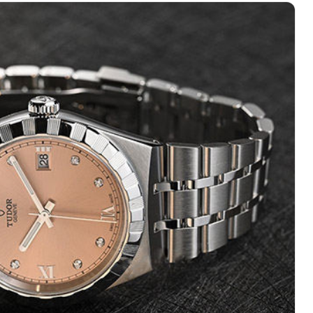
绿地双子塔（中央广场）A1座办公楼14层07室（需提前预约）
心写字楼（万象城）15层1508室（需提前预约）
际中心写字楼A塔7层704室（需提前预约）
世界贸易中心大厦南塔写字楼15层07室（需提前预约）
厦写字楼17层1701室（需提前预约）
厦写字楼1座30层05室（需提前预约）
字楼B座11层1104室（需提前预约）
写字楼15层03室（需提前预约）
心写字楼24层2406B室（需提前预约）
代广场写字楼9层902室（需提前预约）
号世茂环球金融中心写字楼（芙蓉广场）10层13室（需提前预约
楼29层2905室（需提前预约）
表服务中心（品牌授权店）3层整层（需提前预约）
表服务中心（品牌授权店）1层整层（需提前预约）
表服务中心（品牌授权店）1层整层（需提前预约）
（CCMALL）C座17层17-B（需提前预约）