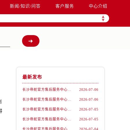
新闻/知识/问答
客户服务
中心介绍
▲
▼
最新发布
长沙帝舵官方售后服务中心｜完整官方电话和网点地址权威信息公示（2026年7月最新）
2026-07-06
长沙帝舵官方售后服务中心｜全新电话和门店地址权威信息公示（2026年7月最新）
2026-07-06
到
长沙帝舵官方售后服务中心｜官方电话和网点地址权威信息公示（2026年7月最新）
2026-07-05
得
长沙帝舵官方售后服务中心｜最新电话和维修地址权威信息公示（2026年7月最新）
2026-07-05
长沙帝舵官方售后服务中心｜网点地址及官方热线权威信息公示（2026年7月最新）
2026-07-04