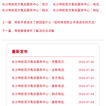
内蒙古自治区乌海市海勃湾区人民南路帝舵售后服务中心（需提前预约）
长沙帝舵官方售后服务中心｜官方地址及联系电话权威信息公示（2026年7月最新）
长沙帝舵官方售后服务中心｜电话和完整地址权威信息公示（2026年7月最新）
内蒙古自治区乌兰察布市集宁区恩和大街帝舵售后服务中心（需提前预约）
长沙帝舵官方售后服务中心｜网点地址和官方电话权威信息公示（2026年7月最新）
长沙帝舵官方售后服务中心｜地址及官方联系电话权威信息公示（2026年7月最新）
内蒙古自治区锡林郭勒盟市锡林浩特市光明街与额尔敦路交叉口帝舵售后服务中心（需提前预约）
内蒙古自治区兴安盟市乌兰浩特市兴安大街帝舵售后服务中心（需提前预约）
上一篇：
帝舵手表进水了原因是什么（如何有效防止手表进水的方法）
山西省大同市平城区迎宾街帝舵售后服务中心（需提前预约）
下一篇：
帝舵腕表摔坏了解决办法详解
山西省晋城市城区黄华街帝舵售后服务中心（需提前预约）
山西省晋中市榆次区顺城街帝舵售后服务中心（需提前预约）
山西省临汾市尧都区解放路帝舵售后服务中心（需提前预约）
最新发布
山西省吕梁市离石区永宁中路与建设街交叉口帝舵售后服务中心（需提前预约）
山西省朔州市朔城区怡西路与鄯阳西街交汇处帝舵售后服务中心（需提前预约）
长沙帝舵官方售后服务中心｜完整官方电话和网点地址权威信息公示（2026年7月最新）
2026-07-06
山西省忻州市忻府区和平东街与七一南路交叉口帝舵售后服务中心（需提前预约）
长沙帝舵官方售后服务中心｜全新电话和门店地址权威信息公示（2026年7月最新）
2026-07-06
山西省阳泉市郊区平阳东街与新城大道交叉口帝舵售后服务中心（需提前预约）
长沙帝舵官方售后服务中心｜官方电话和网点地址权威信息公示（2026年7月最新）
2026-07-05
山西省运城市盐湖区河东街帝舵售后服务中心（需提前预约）
长沙帝舵官方售后服务中心｜最新电话和维修地址权威信息公示（2026年7月最新）
2026-07-05
山西省长治市潞州区英雄中路帝舵售后服务中心（需提前预约）
长沙帝舵官方售后服务中心｜网点地址及官方热线权威信息公示（2026年7月最新）
2026-07-04
山西省太原市迎泽区迎泽街道解放路15号亨得利名表维修授权店3楼帝舵售后服务中心（需提前预约）
天津市和平区赤峰道136号天津国际金融中心26层2603室帝舵售后服务中心（需提前预约）
长沙帝舵官方售后服务中心｜最新地址及售后电话权威信息公示（2026年7月最新）
2026-07-04