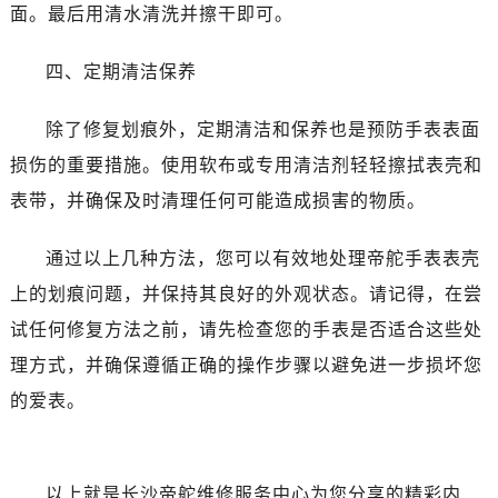
吉林省白山市浑江区浑江大街帝舵售后服务中心（需提前预约）
面。最后用清水清洗并擦干即可。
吉林省吉林市船营区河南街帝舵售后服务中心（需提前预约）
四、定期清洁保养
吉林省辽源市龙山区人民大街帝舵售后服务中心（需提前预约）
吉林省梅河口市新华街道梅河大街帝舵售后服务中心（需提前预约）
除了修复划痕外，定期清洁和保养也是预防手表表面
吉林省四平市铁东区紫气大路与南九经街交汇处帝舵售后服务中心（需提前预约）
损伤的重要措施。使用软布或专用清洁剂轻轻擦拭表壳和
吉林省松原市宁江区五环大街帝舵售后服务中心（需提前预约）
吉林省通化市东昌区环通乡江南大街帝舵售后服务中心（需提前预约）
表带，并确保及时清理任何可能造成损害的物质。
吉林省延边市延吉市解放路帝舵售后服务中心（需提前预约）
通过以上几种方法，您可以有效地处理帝舵手表表壳
辽宁省鞍山市铁东区站前街帝舵售后服务中心（需提前预约）
辽宁省本溪市平山区胜利路帝舵售后服务中心（需提前预约）
上的划痕问题，并保持其良好的外观状态。请记得，在尝
辽宁省朝阳市双塔区新华路帝舵售后服务中心（需提前预约）
试任何修复方法之前，请先检查您的手表是否适合这些处
辽宁省丹东市振兴区七经街帝舵售后服务中心（需提前预约）
理方式，并确保遵循正确的操作步骤以避免进一步损坏您
辽宁省抚顺市新抚区东一路帝舵售后服务中心（需提前预约）
的爱表。
辽宁省阜新市海州区解放大街帝舵售后服务中心（需提前预约）
辽宁省葫芦岛市连山区中央路帝舵售后服务中心（需提前预约）
辽宁省锦州市古塔区中央大街帝舵售后服务中心（需提前预约）
以上就是
长沙帝舵维修服务中心
为您分享的精彩内