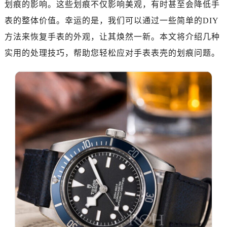
划痕的影响。这些划痕不仅影响美观，有时甚至会降低手
深圳市罗湖区深南东路5001号华润大厦写字楼17层1701室（需提前预约）
惠州市惠城区江北文昌一路7号华贸大厦写字楼1座30层05室（需提前预约）
表的整体价值。幸运的是，我们可以通过一些简单的DIY
厦门市思明区湖滨东路95号华润大厦写字楼B座11层1104室（需提前预约）
方法来恢复手表的外观，让其焕然一新。本文将介绍几种
福州市鼓楼区五四路128-1号恒力城写字楼15层03室（需提前预约）
实用的处理技巧，帮助您轻松应对手表表壳的划痕问题。
成都市锦江区人民东路6号SAC东原中心写字楼24层2406B室（需提前预约）
重庆市江北区观音桥步行街2号融恒时代广场写字楼9层902室（需提前预约）
长沙市芙蓉区定王台街道建湘路393号世茂环球金融中心写字楼（芙蓉广场）10层13室（需提前预约）
郑州市二七区铭功路10号华润大厦写字楼29层2905室（需提前预约）
太原市迎泽区解放路15号亨得利名表服务中心（品牌授权店）3层整层（需提前预约）
沈阳市沈河区中街路137号亨得利名表服务中心（品牌授权店）1层整层（需提前预约）
沈阳市沈河区中街路83号亨得利名表服务中心（品牌授权店）1层整层（需提前预约）
乌鲁木齐市天山区红山路26号时代广场（CCMALL）C座17层17-B（需提前预约）
温州市鹿城区锦绣路1067号置信广场10层1015室（需提前预约）
哈尔滨市道里区友谊西路600号富力中心T2座写字楼29层03室（需提前预约）
大连市中山区人民路15号国际金融大厦7层G室（需提前预约）
佛山市禅城区季华五路57号万科金融中心C座12层1205室（需提前预约）