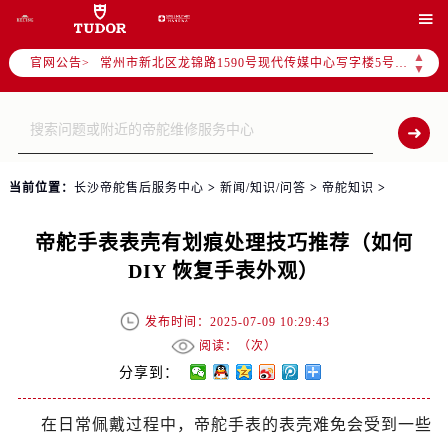
上海市黄浦区南京东路299号宏伊国际广场写字楼8层806室（需提前预约）

南京市秦淮区中山南路1号（新街口）南京中心写字楼22层C1-1室（需提前预约）
▲
官网公告>
常州市新北区龙锦路1590号现代传媒中心写字楼5号楼10层1008室（需提前预约）
▼
徐州市鼓楼区淮海东路29号苏宁广场IFC国际金融中心写字楼35层3508室（需提前预约）
扬州市邗江区国展路29号星耀天地写字楼1号楼18层1803室（需提前预约）
盐城市盐都区世纪大道5号盐城金融城写字楼1号楼16层1604室（需提前预约）
泰州市海陵区永定东路399号置地商务中心东塔写字楼（华润万象城）17层1706室（需提前预约）
当前位置：
长沙帝舵售后服务中心
>
新闻/知识/问答
>
帝舵知识
>
宁波市江北区大闸南路500号来福士广场办公楼20层2009室（需提前预约）
杭州市上城区钱江路1366号华润大厦写字楼A座5层503-5室（需提前预约）
帝舵手表表壳有划痕处理技巧推荐（如何
金华市金东区东市南街777号金华万达广场写字楼4号楼22层2209室（需提前预约）
DIY 恢复手表外观）
绍兴市越城区胜利东路379号世茂天际中心写字楼8层805室（需提前预约）
嘉兴市南湖区广益路705号嘉兴世界贸易中心写字楼A座13层1304室（需提前预约）
发布时间：2025-07-09 10:29:43
南昌市红谷滩新区红谷中大道998号绿地双子塔（中央广场）A1座办公楼14层07室（需提前预约）
阅读：（
次）
济南市历下区经十路11111号华润中心写字楼（万象城）15层1508室（需提前预约）
分享到：
广州市天河区天河路230号万菱汇国际中心写字楼A塔7层704室（需提前预约）
在日常佩戴过程中，帝舵手表的表壳难免会受到一些
广州市越秀区环市东路371-375号世界贸易中心大厦南塔写字楼15层07室（需提前预约）