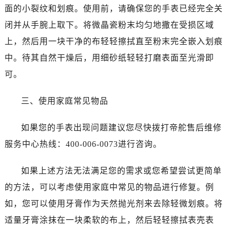
唐山市路南区新华东道100号万达广场写字楼A座10层1002室（需提前预约）
面的小裂纹和划痕。使用前，请确保您的手表已经完全关
台州市椒江区东海大道1800号腾达中心东1幢20楼2002室（需提前预约）
闭并从手腕上取下。将微晶瓷粉末均匀地撒在受损区域
内蒙古自治区呼和浩特市玉泉区大学西街70号华润万象城写字楼（鄂尔多斯大厦）23层2326室（需提前预约）
上，然后用一块干净的布轻轻擦拭直至粉末完全嵌入划痕
甘肃省兰州市七里河区西津西路16号兰州中心写字楼21层2102室（需提前预约）
中。待其自然干燥后，用细砂纸轻轻打磨表面至光滑即
黑龙江省大庆市萨尔图区会战大街帝舵售后服务中心（需提前预约）
可。
黑龙江省鹤岗市向阳区红军路帝舵售后服务中心（需提前预约）
黑龙江省黑河市爱辉区中央街帝舵售后服务中心（需提前预约）
三、使用家庭常见物品
黑龙江省鸡西市鸡冠区红军路帝舵售后服务中心（需提前预约）
黑龙江省佳木斯市向阳区长安路帝舵售后服务中心（需提前预约）
如果您的手表出现问题建议您尽快拨打帝舵售后维修
黑龙江省牡丹江市东安区太平路帝舵售后服务中心（需提前预约）
服务中心热线：400-006-0073进行咨询。
黑龙江省七台河市桃山区大同街帝舵售后服务中心（需提前预约）
黑龙江省齐齐哈尔市龙沙区龙华路帝舵售后服务中心（需提前预约）
如果上述方法无法满足您的需求或您希望尝试更简单
黑龙江省双鸭山市尖山区新兴大街帝舵售后服务中心（需提前预约）
的方法，可以考虑使用家庭中常见的物品进行修复。例
黑龙江省绥化市北林区新华街与康庄路交叉口帝舵售后服务中心（需提前预约）
如，您可以使用牙膏作为天然抛光剂来去除轻微划痕。将
黑龙江省伊春市伊美区通河路帝舵售后服务中心（需提前预约）
适量牙膏涂抹在一块柔软的布上，然后轻轻擦拭表壳表
吉林省白城市洮北区明仁南街帝舵售后服务中心（需提前预约）