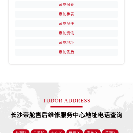
福建省南平市建阳区人民西路帝舵售后服务中心（需提前预约）
帝舵保养
福建省宁德市蕉城区天湖东路帝舵售后服务中心（需提前预约）
帝舵手表
福建省莆田市城厢区霞林街道荔华东大道帝舵售后服务中心（需提前预约）
帝舵配件
福建省三明市三元区东乾二路帝舵售后服务中心（需提前预约）
帝舵资讯
福建省漳州市龙文区步港路帝舵售后服务中心（需提前预约）
帝舵地址
江苏省常州市新北区龙锦路1590号现代传媒中心5号楼10层1008室帝舵售后服务中心（需提前预约）
江苏省淮安市清江浦区淮海北路帝舵售后服务中心（需提前预约）
帝舵售后
江苏省连云港市海州区通灌北路帝舵售后服务中心（需提前预约）
江苏省南京市秦淮区中山南路1号南京中心22层22-C1-C3室帝舵售后服务中心（需提前预约）
江苏省宿迁市宿城区西湖路帝舵售后服务中心（需提前预约）
江苏省泰州市海陵区永定东路399号置地商务中心东塔（华润万象城）17层1706室帝舵售后服务中心（需提前预约）
江苏省徐州市鼓楼区淮海东路29号苏宁广场IFC国际金融中心35层3508室帝舵售后服务中心（需提前预约）
TUDOR ADDRESS
江苏省盐城市盐都区世纪大道5号盐城金融城写字楼1号楼16层1604室帝舵售后服务中心（需提前预约）
江苏省扬州市邗江区国展路29号星耀天地写字楼1号楼18层1803室帝舵售后服务中心（需提前预约）
长沙帝舵售后维修服务中心地址电话查询
江苏省镇江市京口区中山东路帝舵售后服务中心（需提前预约）
江西省抚州市临川区赣东大道帝舵售后服务中心（需提前预约）
开福区
芙蓉区
天心区
岳麓区
雨花区
望城区