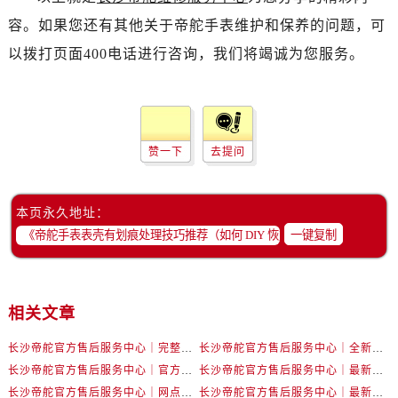
辽宁省辽阳市白塔区新运大街帝舵售后服务中心（需提前预约）
容。如果您还有其他关于帝舵手表维护和保养的问题，可
辽宁省盘锦市兴隆台区石油大街帝舵售后服务中心（需提前预约）
以拨打页面400电话进行咨询，我们将竭诚为您服务。
辽宁省铁岭市银州区南马路帝舵售后服务中心（需提前预约）
辽宁省营口市站前区市府路与渤海大街交叉口帝舵售后服务中心（需提前预约）
辽宁省沈阳市沈河区中街路137号亨得利名表维修授权店1楼帝舵售后服务中心（需提前预约）
辽宁省沈阳市沈河区中街路83号亨得利名表维修授权店1楼帝舵售后服务中心（需提前预约）
赞一下
去提问
北京市朝阳区建国门外大街甲6号华熙国际中心D座11层1102室帝舵售后服务中心（需提前预约）
北京市东城区东长安街1号王府井东方广场W3座6层602室帝舵售后服务中心（需提前预约）
河北省保定市竞秀区朝阳北大街北国先天下帝舵售后服务中心（需提前预约）
本页永久地址：
内蒙古自治区阿拉善盟市左旗土尔扈特大街帝舵售后服务中心（需提前预约）
一键复制
内蒙古自治区巴彦淖尔市临河区新华街帝舵售后服务中心（需提前预约）
内蒙古自治区包头市青山区幸福路甲3号王府井百货名表维修帝舵售后服务中心（需提前预约）
内蒙古自治区赤峰市红山区哈达街帝舵售后服务中心（需提前预约）
相关文章
内蒙古自治区鄂尔多斯市东胜区伊金霍洛街帝舵售后服务中心（需提前预约）
长沙帝舵官方售后服务中心｜完整官方电话和网点地址权威信息公示（2026年7月最新）
长沙帝舵官方售后服务中心｜全新电话和门店地址权威信息公示（2026年7月最新）
内蒙古自治区呼伦贝尔市海拉尔区中央街帝舵售后服务中心（需提前预约）
长沙帝舵官方售后服务中心｜官方电话和网点地址权威信息公示（2026年7月最新）
长沙帝舵官方售后服务中心｜最新电话和维修地址权威信息公示（2026年7月最新）
内蒙古自治区通辽市科尔沁区明仁大街帝舵售后服务中心（需提前预约）
长沙帝舵官方售后服务中心｜网点地址及官方热线权威信息公示（2026年7月最新）
长沙帝舵官方售后服务中心｜最新地址及售后电话权威信息公示（2026年7月最新）