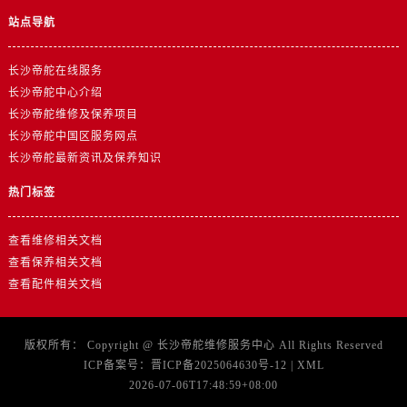
山东省日照市东港区烟台路帝舵售后服务中心（需提前预约）
站点导航
山东省泰安市泰山区财源街道泰山大街帝舵售后服务中心（需提前预约）
山东省威海市环翠区新威海路89号振华商厦一楼名表维修帝舵售后服务中心（需提前预约）
长沙帝舵在线服务
山东省潍坊市奎文区东风东街帝舵售后服务中心（需提前预约）
长沙帝舵中心介绍
山东省枣庄市滕州市北辛路与善国路交叉口帝舵售后服务中心（需提前预约）
长沙帝舵维修及保养项目
山东省淄博市张店区金晶大道帝舵售后服务中心（需提前预约）
长沙帝舵中国区服务网点
长沙帝舵最新资讯及保养知识
上海市黄浦区南京东路299号宏伊国际广场写字楼8层806室帝舵售后服务中心（需提前预约）
上海市徐汇区虹桥路3号港汇中心2座37层3705室帝舵售后服务中心（需提前预约）
热门标签
浙江省杭州市上城区钱江路1366号华润大厦A座5层503-5室帝舵售后服务中心（需提前预约）
浙江省湖州市吴兴区劳动路帝舵售后服务中心（需提前预约）
查看维修相关文档
浙江省嘉兴市南湖区广益路705号嘉兴世界贸易中心A座13层1304室帝舵售后服务中心（需提前预约）
查看保养相关文档
查看配件相关文档
浙江省金华市金东区东市南街777号金华万达广场4号楼22楼2209室帝舵售后服务中心（需提前预约）
浙江省丽水市莲都区解放街帝舵售后服务中心（需提前预约）
浙江省宁波市江北区大闸南路500号来福士广场办公楼20层2009室帝舵售后服务中心（需提前预约）
版权所有：
Copyright @
长沙帝舵维修服务中心
All Rights Reserved
浙江省衢州市柯城区上街帝舵售后服务中心（需提前预约）
ICP备案号：
晋ICP备2025064630号-12
|
XML
2026-07-06T17:48:59+08:00
浙江省绍兴市越城区胜利东路379号世茂天际中心写字楼8层805室帝舵售后服务中心（需提前预约）