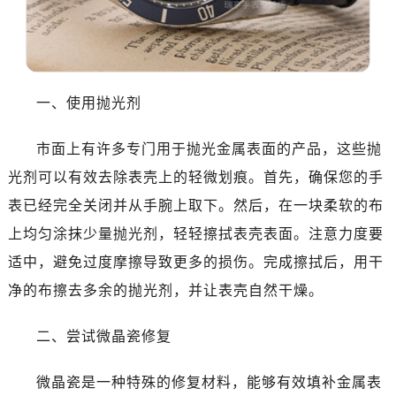
东莞市东城街道鸿福东路1号民盈国贸中心T1写字楼9层907室（需提前预约）
无锡市梁溪区人民中路139号恒隆广场写字楼1座11层1104室（需提前预约）
南通市崇川区工农路57号圆融广场写字楼16层1603室（需提前预约）
苏州市苏州工业园区星港街199号苏州中心办公楼C座22层08室（需提前预约）
一、使用抛光剂
武汉市江汉区解放大道686号世界贸易大厦38层09室（需提前预约）
南宁市青秀区金湖路59号地王大厦12楼1224室（需提前预约）
市面上有许多专门用于抛光金属表面的产品，这些抛
合肥市蜀山区潜山路111号万象城华润大厦B座12楼03室（需提前预约）
光剂可以有效去除表壳上的轻微划痕。首先，确保您的手
泉州市丰泽区宝洲路729号浦西万达中心写字楼A座7楼709室（需提前预约）
表已经完全关闭并从手腕上取下。然后，在一块柔软的布
青岛市南区山东路6号华润大厦B座22层04室（需提前预约）
烟台市芝罘区胜利路139号万达金融中心A座907室（需提前预约）
上均匀涂抹少量抛光剂，轻轻擦拭表壳表面。注意力度要
长春市朝阳区西安大路727号中银大厦A座(旺进大厦)18层09室（需提前预约）
适中，避免过度摩擦导致更多的损伤。完成擦拭后，用干
贵阳市南明区都司高架桥路33号亨特国际金融中心14楼14D（需提前预约）
净的布擦去多余的抛光剂，并让表壳自然干燥。
昆明市盘龙区北京路928号同德昆明广场写字楼10层06室（需提前预约）
石家庄市长安区中山东路39号勒泰中心写字楼B座13层07室（需提前预约）
二、尝试微晶瓷修复
西安市碑林区南关正街88号华侨城长安国际中心E座6楼10室（需提前预约）
海口市龙华区金贸东路5号海口华润大厦B座17层1707室（需提前预约）
微晶瓷是一种特殊的修复材料，能够有效填补金属表