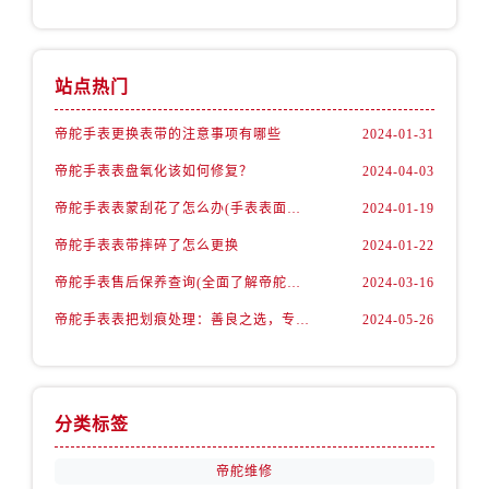
安徽省安庆市迎江区人民路帝舵售后服务中心（需提前预约）
安徽省蚌埠市蚌山区淮河路帝舵售后服务中心（需提前预约）
安徽省亳州市谯城区魏武大道帝舵售后服务中心（需提前预约）
站点热门
安徽省池州市贵池区长江路帝舵售后服务中心（需提前预约）
安徽省滁州市琅琊区南谯北路帝舵售后服务中心（需提前预约）
帝舵手表更换表带的注意事项有哪些
2024-01-31
安徽省阜阳市颍州区颍州北路帝舵售后服务中心（需提前预约）
帝舵手表表盘氧化该如何修复？
2024-04-03
安徽省淮北市相山区淮海路帝舵售后服务中心（需提前预约）
帝舵手表表蒙刮花了怎么办(手表表面刮花怎么处理)
2024-01-19
安徽省淮南市田家庵区国庆中路帝舵售后服务中心（需提前预约）
帝舵手表表带摔碎了怎么更换
2024-01-22
安徽省黄山市屯溪区黄山西路帝舵售后服务中心（需提前预约）
帝舵手表售后保养查询(全面了解帝舵手表售后保养流程及费用)
2024-03-16
安徽省六安市金安区解放中路帝舵售后服务中心（需提前预约）
安徽省马鞍山市雨山区湖南西路帝舵售后服务中心（需提前预约）
帝舵手表表把划痕处理：善良之选，专业修复
2024-05-26
安徽省宿州市埇桥区人民中路帝舵售后服务中心（需提前预约）
安徽省铜陵市铜官区石城大道帝舵售后服务中心（需提前预约）
安徽省芜湖市镜湖区中山路步行街帝舵售后服务中心（需提前预约）
分类标签
安徽省宣城市宣州区叠嶂西路帝舵售后服务中心（需提前预约）
福建省龙岩市新罗区九一南路帝舵售后服务中心（需提前预约）
帝舵维修