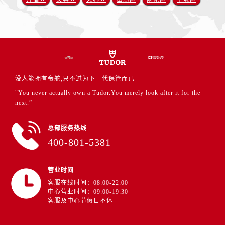
江西省赣州市章贡区文清路帝舵售后服务中心（需提前预约）
江西省吉安市吉州区井冈山大道帝舵售后服务中心（需提前预约）
江西省景德镇市珠山区珠山中路帝舵售后服务中心（需提前预约）
江西省九江市浔阳区浔阳路帝舵售后服务中心（需提前预约）
江西省南昌市红谷滩新区红谷中大道998号绿地双子塔（中央广场）A1座办公楼14层1407室帝舵售后服务中心（需提前预约）
江西省萍乡市安源区萍安北大道与康庄路交叉口帝舵售后服务中心（需提前预约）
没人能拥有帝舵,只不过为下一代保管而已
江西省上饶市信州区滨江西路帝舵售后服务中心（需提前预约）
"You never actually own a Tudor.You merely look after it for the
江西省新余市渝水区北湖西路帝舵售后服务中心（需提前预约）
next.”
江西省宜春市袁州区中山中路帝舵售后服务中心（需提前预约）
总部服务热线
江西省鹰潭市月湖区胜利东路帝舵售后服务中心（需提前预约）
400-801-5381
山东省德州市德城区东风中路帝舵售后服务中心（需提前预约）
山东省东营市东营区济南路帝舵售后服务中心（需提前预约）
营业时间
山东省济南市历下区经十路11111号华润中心写字楼（万象城）15层1508室帝舵售后服务中心（需提前预约）
客服在线时间：08:00-22:00
山东省济宁市任城区太白楼路帝舵售后服务中心（需提前预约）
中心营业时间：09:00-19:30
山东省莱芜市文化南路8号银座商城名表维修一楼名表维修帝舵售后服务中心（需提前预约）
客服及中心节假日不休
山东省临沂市兰山区解放路帝舵售后服务中心（需提前预约）