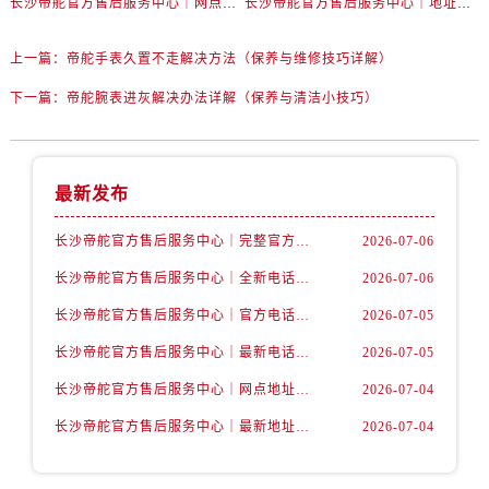
长沙帝舵官方售后服务中心｜网点地址和官方电话权威信息公示（2026年7月最新）
长沙帝舵官方售后服务中心｜地址及官方联系电话权威信息公示（2026年7月最新）
内蒙古自治区赤峰市红山区哈达街帝舵售后服务中心（需提前预约）
内蒙古自治区鄂尔多斯市东胜区伊金霍洛街帝舵售后服务中心（需提前预约）
上一篇：
帝舵手表久置不走解决方法（保养与维修技巧详解）
内蒙古自治区呼伦贝尔市海拉尔区中央街帝舵售后服务中心（需提前预约）
下一篇：
帝舵腕表进灰解决办法详解（保养与清洁小技巧）
内蒙古自治区通辽市科尔沁区明仁大街帝舵售后服务中心（需提前预约）
内蒙古自治区乌海市海勃湾区人民南路帝舵售后服务中心（需提前预约）
内蒙古自治区乌兰察布市集宁区恩和大街帝舵售后服务中心（需提前预约）
内蒙古自治区锡林郭勒盟市锡林浩特市光明街与额尔敦路交叉口帝舵售后服务中心（需提前预约）
最新发布
内蒙古自治区兴安盟市乌兰浩特市兴安大街帝舵售后服务中心（需提前预约）
长沙帝舵官方售后服务中心｜完整官方电话和网点地址权威信息公示（2026年7月最新）
2026-07-06
山西省大同市平城区迎宾街帝舵售后服务中心（需提前预约）
长沙帝舵官方售后服务中心｜全新电话和门店地址权威信息公示（2026年7月最新）
2026-07-06
山西省晋城市城区黄华街帝舵售后服务中心（需提前预约）
山西省晋中市榆次区顺城街帝舵售后服务中心（需提前预约）
长沙帝舵官方售后服务中心｜官方电话和网点地址权威信息公示（2026年7月最新）
2026-07-05
山西省临汾市尧都区解放路帝舵售后服务中心（需提前预约）
长沙帝舵官方售后服务中心｜最新电话和维修地址权威信息公示（2026年7月最新）
2026-07-05
山西省吕梁市离石区永宁中路与建设街交叉口帝舵售后服务中心（需提前预约）
长沙帝舵官方售后服务中心｜网点地址及官方热线权威信息公示（2026年7月最新）
2026-07-04
山西省朔州市朔城区怡西路与鄯阳西街交汇处帝舵售后服务中心（需提前预约）
长沙帝舵官方售后服务中心｜最新地址及售后电话权威信息公示（2026年7月最新）
2026-07-04
山西省忻州市忻府区和平东街与七一南路交叉口帝舵售后服务中心（需提前预约）
山西省阳泉市郊区平阳东街与新城大道交叉口帝舵售后服务中心（需提前预约）