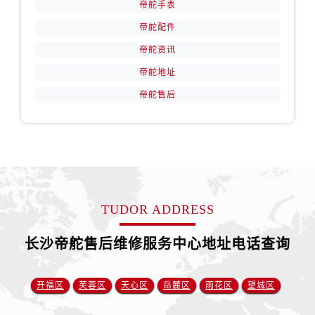
帝舵手表
安徽省铜陵市铜官区石城大道帝舵售后服务中心（需提前预约）
安徽省芜湖市镜湖区中山路步行街帝舵售后服务中心（需提前预约）
帝舵配件
安徽省宣城市宣州区叠嶂西路帝舵售后服务中心（需提前预约）
帝舵资讯
福建省龙岩市新罗区九一南路帝舵售后服务中心（需提前预约）
帝舵地址
福建省南平市建阳区人民西路帝舵售后服务中心（需提前预约）
帝舵售后
福建省宁德市蕉城区天湖东路帝舵售后服务中心（需提前预约）
福建省莆田市城厢区霞林街道荔华东大道帝舵售后服务中心（需提前预约）
福建省三明市三元区东乾二路帝舵售后服务中心（需提前预约）
福建省漳州市龙文区步港路帝舵售后服务中心（需提前预约）
江苏省常州市新北区龙锦路1590号现代传媒中心5号楼10层1008室帝舵售后服务中心（需提前预约）
江苏省淮安市清江浦区淮海北路帝舵售后服务中心（需提前预约）
TUDOR ADDRESS
江苏省连云港市海州区通灌北路帝舵售后服务中心（需提前预约）
长沙帝舵售后维修服务中心地址电话查询
江苏省南京市秦淮区中山南路1号南京中心22层22-C1-C3室帝舵售后服务中心（需提前预约）
江苏省宿迁市宿城区西湖路帝舵售后服务中心（需提前预约）
江苏省泰州市海陵区永定东路399号置地商务中心东塔（华润万象城）17层1706室帝舵售后服务中心（需提前预约）
开福区
芙蓉区
天心区
岳麓区
雨花区
望城区
江苏省徐州市鼓楼区淮海东路29号苏宁广场IFC国际金融中心35层3508室帝舵售后服务中心（需提前预约）