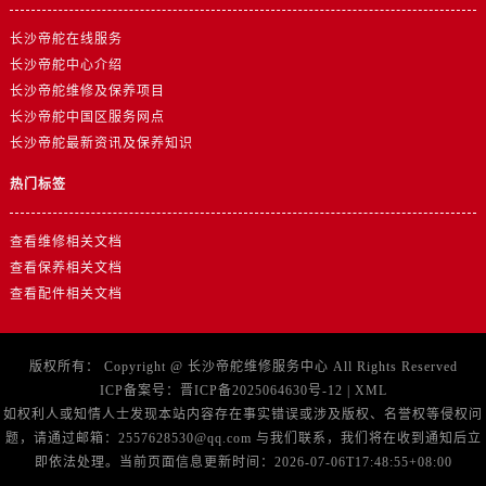
山东省济南市历下区经十路11111号华润中心写字楼（万象城）15层1508室帝舵售后服务中心（需提前预约）
山东省济宁市任城区太白楼路帝舵售后服务中心（需提前预约）
长沙帝舵在线服务
长沙帝舵中心介绍
山东省莱芜市文化南路8号银座商城名表维修一楼名表维修帝舵售后服务中心（需提前预约）
长沙帝舵维修及保养项目
山东省临沂市兰山区解放路帝舵售后服务中心（需提前预约）
长沙帝舵中国区服务网点
山东省日照市东港区烟台路帝舵售后服务中心（需提前预约）
长沙帝舵最新资讯及保养知识
山东省泰安市泰山区财源街道泰山大街帝舵售后服务中心（需提前预约）
热门标签
山东省威海市环翠区新威海路89号振华商厦一楼名表维修帝舵售后服务中心（需提前预约）
山东省潍坊市奎文区东风东街帝舵售后服务中心（需提前预约）
查看维修相关文档
山东省枣庄市滕州市北辛路与善国路交叉口帝舵售后服务中心（需提前预约）
查看保养相关文档
山东省淄博市张店区金晶大道帝舵售后服务中心（需提前预约）
查看配件相关文档
上海市黄浦区南京东路299号宏伊国际广场写字楼8层806室帝舵售后服务中心（需提前预约）
上海市徐汇区虹桥路3号港汇中心2座37层3705室帝舵售后服务中心（需提前预约）
版权所有：
Copyright @
长沙帝舵维修服务中心
All Rights Reserved
浙江省杭州市上城区钱江路1366号华润大厦A座5层503-5室帝舵售后服务中心（需提前预约）
ICP备案号：
晋ICP备2025064630号-12
|
XML
浙江省湖州市吴兴区劳动路帝舵售后服务中心（需提前预约）
如权利人或知情人士发现本站内容存在事实错误或涉及版权、名誉权等侵权问
浙江省嘉兴市南湖区广益路705号嘉兴世界贸易中心A座13层1304室帝舵售后服务中心（需提前预约）
题，请通过邮箱：2557628530@qq.com 与我们联系，我们将在收到通知后立
即依法处理。当前页面信息更新时间：2026-07-06T17:48:55+08:00
浙江省金华市金东区东市南街777号金华万达广场4号楼22楼2209室帝舵售后服务中心（需提前预约）