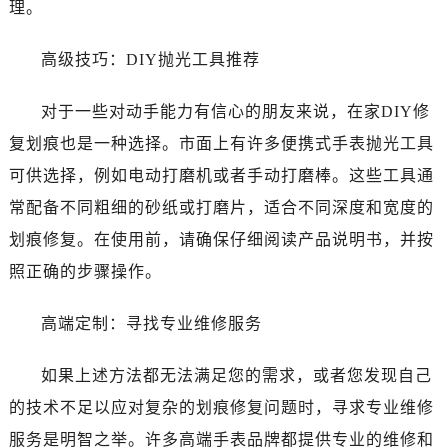
理。
昆明市盘龙区北京路928号同德昆明广场写字楼10层06室（需提前预约）
石家庄市长安区中山东路39号勒泰中心写字楼B座13层07室（需提前预约）
高级技巧：DIY抛光工具推荐
西安市碑林区南关正街88号华侨城长安国际中心E座6楼10室（需提前预约）
海口市龙华区金贸东路5号海口华润大厦B座17层1707室（需提前预约）
对于一些对动手能力有信心的朋友来说，在家DIY修
唐山市路南区新华东道100号万达广场写字楼A座10层1002室（需提前预约）
复划痕也是一种选择。市面上有许多便携式手表抛光工具
台州市椒江区东海大道1800号腾达中心东1幢20楼2002室（需提前预约）
可供选择，例如电动打磨机或者手动打磨棒。这些工具通
内蒙古自治区呼和浩特市玉泉区大学西街70号华润万象城写字楼（鄂尔多斯大厦）23层2326室（需提前预约）
甘肃省兰州市七里河区西津西路16号兰州中心写字楼21层2102室（需提前预约）
常配备不同粗细的砂纸或打磨片，适合不同深度和宽度的
黑龙江省大庆市萨尔图区会战大街帝舵售后服务中心（需提前预约）
划痕修复。在使用前，请确保仔细阅读产品说明书，并按
黑龙江省鹤岗市向阳区红军路帝舵售后服务中心（需提前预约）
照正确的步骤操作。
黑龙江省黑河市爱辉区中央街帝舵售后服务中心（需提前预约）
黑龙江省鸡西市鸡冠区红军路帝舵售后服务中心（需提前预约）
高端定制：寻找专业维修服务
黑龙江省佳木斯市向阳区长安路帝舵售后服务中心（需提前预约）
黑龙江省牡丹江市东安区太平路帝舵售后服务中心（需提前预约）
如果上述方法都无法满足您的需求，或者您发现自己
黑龙江省七台河市桃山区大同街帝舵售后服务中心（需提前预约）
的技术不足以应对复杂的划痕修复问题时，寻求专业维修
黑龙江省齐齐哈尔市龙沙区龙华路帝舵售后服务中心（需提前预约）
服务是明智之举。许多高端手表品牌都提供专业的维修和