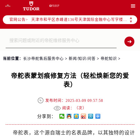
北京市东城区东长安街1号东方广场写字楼W3座6层602室（需提前预约）

北京市朝阳区建国门外大街甲6号华熙国际中心写字楼D座11层1102室（需提前预约）
▲
官网公告>
天津市和平区赤峰道136号天津国际金融中心写字楼26层2603室（需提前预约）
▼
上海市徐汇区虹桥路3号港汇中心写字楼2座37层3705室（需提前预约）
上海市黄浦区南京东路299号宏伊国际广场写字楼8层806室（需提前预约）
南京市秦淮区中山南路1号（新街口）南京中心写字楼22层C1-1室（需提前预约）
常州市新北区龙锦路1590号现代传媒中心写字楼5号楼10层1008室（需提前预约）
当前位置：
长沙帝舵售后服务中心
>
新闻/知识/问答
>
帝舵知识
>
徐州市鼓楼区淮海东路29号苏宁广场IFC国际金融中心写字楼35层3508室（需提前预约）
扬州市邗江区国展路29号星耀天地写字楼1号楼18层1803室（需提前预约）
帝舵表蒙划痕修复方法（轻松焕新您的爱
盐城市盐都区世纪大道5号盐城金融城写字楼1号楼16层1604室（需提前预约）
表）
泰州市海陵区永定东路399号置地商务中心东塔写字楼（华润万象城）17层1706室（需提前预约）
宁波市江北区大闸南路500号来福士广场办公楼20层2009室（需提前预约）
发布时间：2025-03-09 09:57:58
杭州市上城区钱江路1366号华润大厦写字楼A座5层503-5室（需提前预约）
阅读：（
次）
金华市金东区东市南街777号金华万达广场写字楼4号楼22层2209室（需提前预约）
分享到：
绍兴市越城区胜利东路379号世茂天际中心写字楼8层805室（需提前预约）
帝舵表，这个源自瑞士的名表品牌，以其独特的设计
嘉兴市南湖区广益路705号嘉兴世界贸易中心写字楼A座13层1304室（需提前预约）