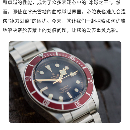
和卓越的性能，成为了众多表迷心中的“冰球之王”。然
南昌市红谷滩新区红谷中大道998号绿地双子塔（中央广场）A1座办公楼14层07室（需提前预约）
济南市历下区经十路11111号华润中心写字楼（万象城）15层1508室（需提前预约）
而，即使在冰天雪地的曲棍球世界里，帝舵表也难免会遭
广州市天河区天河路230号万菱汇国际中心写字楼A塔7层704室（需提前预约）
遇“冰刀划痕”的困扰。今天，就让我们一起探索如何优雅
广州市越秀区环市东路371-375号世界贸易中心大厦南塔写字楼15层07室（需提前预约）
地解决帝舵表蒙上的划痕问题，让您的爱表重焕光彩。
深圳市罗湖区深南东路5001号华润大厦写字楼17层1701室（需提前预约）
惠州市惠城区江北文昌一路7号华贸大厦写字楼1座30层05室（需提前预约）
厦门市思明区湖滨东路95号华润大厦写字楼B座11层1104室（需提前预约）
福州市鼓楼区五四路128-1号恒力城写字楼15层03室（需提前预约）
成都市锦江区人民东路6号SAC东原中心写字楼24层2406B室（需提前预约）
重庆市江北区观音桥步行街2号融恒时代广场写字楼9层902室（需提前预约）
长沙市芙蓉区定王台街道建湘路393号世茂环球金融中心写字楼（芙蓉广场）10层13室（需提前预约）
郑州市二七区铭功路10号华润大厦写字楼29层2905室（需提前预约）
太原市迎泽区解放路15号亨得利名表服务中心（品牌授权店）3层整层（需提前预约）
沈阳市沈河区中街路137号亨得利名表服务中心（品牌授权店）1层整层（需提前预约）
沈阳市沈河区中街路83号亨得利名表服务中心（品牌授权店）1层整层（需提前预约）
乌鲁木齐市天山区红山路26号时代广场（CCMALL）C座17层17-B（需提前预约）