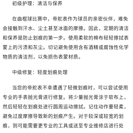
温州市鹿城区锦绣路1067号置信广场10层1015室（需提前预约）
初级护理：清洁与保养
哈尔滨市道里区友谊西路600号富力中心T2座写字楼29层03室（需提前预约）
在曲棍球比赛中，帝舵表作为球员的亲密伙伴，难免
大连市中山区人民路15号国际金融大厦7层G室（需提前预约）
佛山市禅城区季华五路57号万科金融中心C座12层1205室（需提前预约）
会接触到汗水、尘土甚至冰面的摩擦。因此，定期的清洁
东莞市东城街道鸿福东路1号民盈国贸中心T1写字楼9层907室（需提前预约）
和保养是防止划痕的第一步。使用柔软的棉布轻轻擦拭表
无锡市梁溪区人民中路139号恒隆广场写字楼1座11层1104室（需提前预约）
蒙上的污渍和灰尘。切记避免使用含有酒精或腐蚀性化学
南通市崇川区工农路57号圆融广场写字楼16层1603室（需提前预约）
物质的清洁剂，以免损伤表蒙材质。
苏州市苏州工业园区星港街199号苏州中心办公楼C座22层08室（需提前预约）
武汉市江汉区解放大道686号世界贸易大厦38层09室（需提前预约）
中级修复：轻度划痕处理
南宁市青秀区金湖路59号地王大厦12楼1224室（需提前预约）
合肥市蜀山区潜山路111号万象城华润大厦B座12楼03室（需提前预约）
当您的帝舵表不幸遭遇了轻微划痕时，可以尝试使用
泉州市丰泽区宝洲路729号浦西万达中心写字楼A座7楼709室（需提前预约）
专业的手表抛光膏进行修复。将少量抛光膏涂于软布上，
青岛市南区山东路6号华润大厦B座22层04室（需提前预约）
然后轻轻在划痕处进行圆周运动擦拭。记住动作要轻柔，
烟台市芝罘区胜利路139号万达金融中心A座907室（需提前预约）
避免过度摩擦导致新的划痕产生。对于较深或较宽的划
长春市朝阳区西安大路727号中银大厦A座(旺进大厦)18层09室（需提前预约）
痕，则可能需要更专业的工具或送至专业维修店进行处
贵阳市南明区都司高架桥路33号亨特国际金融中心14楼14D（需提前预约）