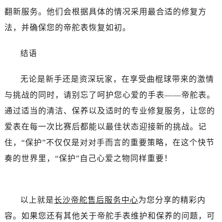
黑龙江省双鸭山市尖山区新兴大街帝舵售后服务中心（需提前预约）
翻新服务。他们会根据具体的情况采用最合适的修复方
黑龙江省绥化市北林区新华街与康庄路交叉口帝舵售后服务中心（需提前预约）
法，并确保您的帝舵表恢复如初。
黑龙江省伊春市伊美区通河路帝舵售后服务中心（需提前预约）
吉林省白城市洮北区明仁南街帝舵售后服务中心（需提前预约）
结语
吉林省白山市浑江区浑江大街帝舵售后服务中心（需提前预约）
吉林省吉林市船营区河南街帝舵售后服务中心（需提前预约）
无论是新手还是资深玩家，在享受曲棍球带来的激情
吉林省辽源市龙山区人民大街帝舵售后服务中心（需提前预约）
与挑战的同时，请别忘了呵护您心爱的手表——帝舵表。
吉林省梅河口市新华街道梅河大街帝舵售后服务中心（需提前预约）
通过适当的清洁、保养以及适时的专业修复服务，让您的
吉林省四平市铁东区紫气大路与南九经街交汇处帝舵售后服务中心（需提前预约）
爱表在每一次比赛后都能以最佳状态迎接新的挑战。记
吉林省松原市宁江区五环大街帝舵售后服务中心（需提前预约）
住，“保护”不仅仅是对对手而言的重要策略，在这个快节
吉林省通化市东昌区环通乡江南大街帝舵售后服务中心（需提前预约）
吉林省延边市延吉市解放路帝舵售后服务中心（需提前预约）
奏的世界里，“保护”自己心爱之物同样重要！
辽宁省鞍山市铁东区站前街帝舵售后服务中心（需提前预约）
辽宁省本溪市平山区胜利路帝舵售后服务中心（需提前预约）
辽宁省朝阳市双塔区新华路帝舵售后服务中心（需提前预约）
以上就是
长沙帝舵售后服务中心
为您分享的精彩内
辽宁省丹东市振兴区七经街帝舵售后服务中心（需提前预约）
容。如果您还有其他关于帝舵手表维护和保养的问题，可