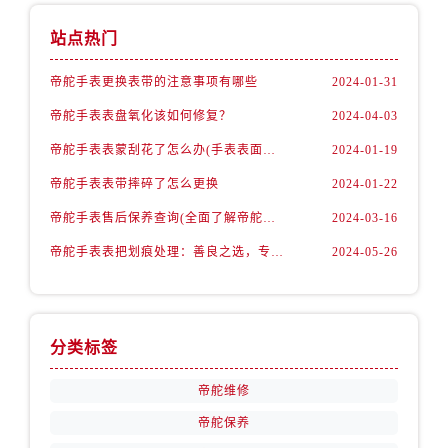
山西省运城市盐湖区河东街帝舵售后服务中心（需提前预约）
山西省长治市潞州区英雄中路帝舵售后服务中心（需提前预约）
站点热门
山西省太原市迎泽区迎泽街道解放路15号亨得利名表维修授权店3楼帝舵售后服务中心（需提前预约）
帝舵手表更换表带的注意事项有哪些
2024-01-31
天津市和平区赤峰道136号天津国际金融中心26层2603室帝舵售后服务中心（需提前预约）
帝舵手表表盘氧化该如何修复？
2024-04-03
安徽省安庆市迎江区人民路帝舵售后服务中心（需提前预约）
安徽省蚌埠市蚌山区淮河路帝舵售后服务中心（需提前预约）
帝舵手表表蒙刮花了怎么办(手表表面刮花怎么处理)
2024-01-19
安徽省亳州市谯城区魏武大道帝舵售后服务中心（需提前预约）
帝舵手表表带摔碎了怎么更换
2024-01-22
安徽省池州市贵池区长江路帝舵售后服务中心（需提前预约）
帝舵手表售后保养查询(全面了解帝舵手表售后保养流程及费用)
2024-03-16
安徽省滁州市琅琊区南谯北路帝舵售后服务中心（需提前预约）
帝舵手表表把划痕处理：善良之选，专业修复
2024-05-26
安徽省阜阳市颍州区颍州北路帝舵售后服务中心（需提前预约）
安徽省淮北市相山区淮海路帝舵售后服务中心（需提前预约）
安徽省淮南市田家庵区国庆中路帝舵售后服务中心（需提前预约）
安徽省黄山市屯溪区黄山西路帝舵售后服务中心（需提前预约）
分类标签
安徽省六安市金安区解放中路帝舵售后服务中心（需提前预约）
帝舵维修
安徽省马鞍山市雨山区湖南西路帝舵售后服务中心（需提前预约）
帝舵保养
安徽省宿州市埇桥区人民中路帝舵售后服务中心（需提前预约）