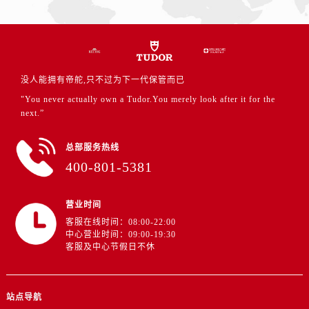
江苏省盐城市盐都区世纪大道5号盐城金融城写字楼1号楼16层1604室帝舵售后服务中心（需提前预约）
江苏省扬州市邗江区国展路29号星耀天地写字楼1号楼18层1803室帝舵售后服务中心（需提前预约）
江苏省镇江市京口区中山东路帝舵售后服务中心（需提前预约）
江西省抚州市临川区赣东大道帝舵售后服务中心（需提前预约）
没人能拥有帝舵,只不过为下一代保管而已
江西省赣州市章贡区文清路帝舵售后服务中心（需提前预约）
"You never actually own a Tudor.You merely look after it for the
江西省吉安市吉州区井冈山大道帝舵售后服务中心（需提前预约）
next.”
江西省景德镇市珠山区珠山中路帝舵售后服务中心（需提前预约）
江西省九江市浔阳区浔阳路帝舵售后服务中心（需提前预约）
总部服务热线
江西省南昌市红谷滩新区红谷中大道998号绿地双子塔（中央广场）A1座办公楼14层1407室帝舵售后服务中心（需提前预约）
400-801-5381
江西省萍乡市安源区萍安北大道与康庄路交叉口帝舵售后服务中心（需提前预约）
江西省上饶市信州区滨江西路帝舵售后服务中心（需提前预约）
营业时间
江西省新余市渝水区北湖西路帝舵售后服务中心（需提前预约）
客服在线时间：08:00-22:00
中心营业时间：09:00-19:30
江西省宜春市袁州区中山中路帝舵售后服务中心（需提前预约）
客服及中心节假日不休
江西省鹰潭市月湖区胜利东路帝舵售后服务中心（需提前预约）
山东省德州市德城区东风中路帝舵售后服务中心（需提前预约）
山东省东营市东营区济南路帝舵售后服务中心（需提前预约）
站点导航