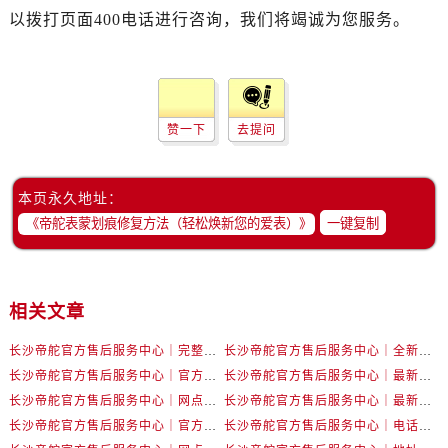
辽宁省抚顺市新抚区东一路帝舵售后服务中心（需提前预约）
以拨打页面400电话进行咨询，我们将竭诚为您服务。
辽宁省阜新市海州区解放大街帝舵售后服务中心（需提前预约）
辽宁省葫芦岛市连山区中央路帝舵售后服务中心（需提前预约）
辽宁省锦州市古塔区中央大街帝舵售后服务中心（需提前预约）
辽宁省辽阳市白塔区新运大街帝舵售后服务中心（需提前预约）
赞一下
去提问
辽宁省盘锦市兴隆台区石油大街帝舵售后服务中心（需提前预约）
辽宁省铁岭市银州区南马路帝舵售后服务中心（需提前预约）
本页永久地址：
辽宁省营口市站前区市府路与渤海大街交叉口帝舵售后服务中心（需提前预约）
一键复制
辽宁省沈阳市沈河区中街路137号亨得利名表维修授权店1楼帝舵售后服务中心（需提前预约）
辽宁省沈阳市沈河区中街路83号亨得利名表维修授权店1楼帝舵售后服务中心（需提前预约）
北京市朝阳区建国门外大街甲6号华熙国际中心D座11层1102室帝舵售后服务中心（需提前预约）
相关文章
北京市东城区东长安街1号王府井东方广场W3座6层602室帝舵售后服务中心（需提前预约）
河北省保定市竞秀区朝阳北大街北国先天下帝舵售后服务中心（需提前预约）
长沙帝舵官方售后服务中心｜完整官方电话和网点地址权威信息公示（2026年7月最新）
长沙帝舵官方售后服务中心｜全新电话和门店地址权威信息公示（2026年7月最新）
内蒙古自治区阿拉善盟市左旗土尔扈特大街帝舵售后服务中心（需提前预约）
长沙帝舵官方售后服务中心｜官方电话和网点地址权威信息公示（2026年7月最新）
长沙帝舵官方售后服务中心｜最新电话和维修地址权威信息公示（2026年7月最新）
内蒙古自治区巴彦淖尔市临河区新华街帝舵售后服务中心（需提前预约）
长沙帝舵官方售后服务中心｜网点地址及官方热线权威信息公示（2026年7月最新）
长沙帝舵官方售后服务中心｜最新地址及售后电话权威信息公示（2026年7月最新）
长沙帝舵官方售后服务中心｜官方地址及联系电话权威信息公示（2026年7月最新）
长沙帝舵官方售后服务中心｜电话和完整地址权威信息公示（2026年7月最新）
内蒙古自治区包头市青山区幸福路甲3号王府井百货名表维修帝舵售后服务中心（需提前预约）