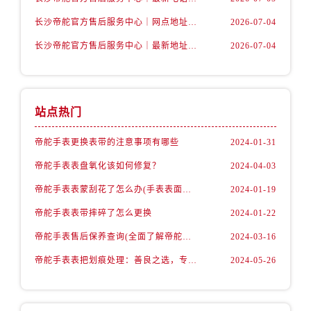
山西省运城市盐湖区河东街帝舵售后服务中心（需提前预约）
长沙帝舵官方售后服务中心｜网点地址及官方热线权威信息公示（2026年7月最新）
2026-07-04
山西省长治市潞州区英雄中路帝舵售后服务中心（需提前预约）
山西省太原市迎泽区迎泽街道解放路15号亨得利名表维修授权店3楼帝舵售后服务中心（需提前预约）
长沙帝舵官方售后服务中心｜最新地址及售后电话权威信息公示（2026年7月最新）
2026-07-04
天津市和平区赤峰道136号天津国际金融中心26层2603室帝舵售后服务中心（需提前预约）
安徽省安庆市迎江区人民路帝舵售后服务中心（需提前预约）
安徽省蚌埠市蚌山区淮河路帝舵售后服务中心（需提前预约）
站点热门
安徽省亳州市谯城区魏武大道帝舵售后服务中心（需提前预约）
安徽省池州市贵池区长江路帝舵售后服务中心（需提前预约）
帝舵手表更换表带的注意事项有哪些
2024-01-31
安徽省滁州市琅琊区南谯北路帝舵售后服务中心（需提前预约）
帝舵手表表盘氧化该如何修复？
2024-04-03
安徽省阜阳市颍州区颍州北路帝舵售后服务中心（需提前预约）
帝舵手表表蒙刮花了怎么办(手表表面刮花怎么处理)
2024-01-19
安徽省淮北市相山区淮海路帝舵售后服务中心（需提前预约）
帝舵手表表带摔碎了怎么更换
2024-01-22
安徽省淮南市田家庵区国庆中路帝舵售后服务中心（需提前预约）
帝舵手表售后保养查询(全面了解帝舵手表售后保养流程及费用)
2024-03-16
安徽省黄山市屯溪区黄山西路帝舵售后服务中心（需提前预约）
安徽省六安市金安区解放中路帝舵售后服务中心（需提前预约）
帝舵手表表把划痕处理：善良之选，专业修复
2024-05-26
安徽省马鞍山市雨山区湖南西路帝舵售后服务中心（需提前预约）
安徽省宿州市埇桥区人民中路帝舵售后服务中心（需提前预约）