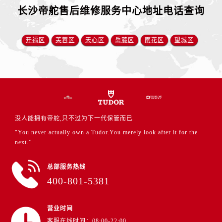
江苏省盐城市盐都区世纪大道5号盐城金融城写字楼1号楼16层1604室帝舵售后服务中心（需提前预约）
长沙帝舵售后维修服务中心地址电话查询
江苏省扬州市邗江区国展路29号星耀天地写字楼1号楼18层1803室帝舵售后服务中心（需提前预约）
江苏省镇江市京口区中山东路帝舵售后服务中心（需提前预约）
开福区
芙蓉区
天心区
岳麓区
雨花区
望城区
江西省抚州市临川区赣东大道帝舵售后服务中心（需提前预约）
江西省赣州市章贡区文清路帝舵售后服务中心（需提前预约）
江西省吉安市吉州区井冈山大道帝舵售后服务中心（需提前预约）
江西省景德镇市珠山区珠山中路帝舵售后服务中心（需提前预约）
江西省九江市浔阳区浔阳路帝舵售后服务中心（需提前预约）
江西省南昌市红谷滩新区红谷中大道998号绿地双子塔（中央广场）A1座办公楼14层1407室帝舵售后服务中心（需提前预约）
没人能拥有帝舵,只不过为下一代保管而已
江西省萍乡市安源区萍安北大道与康庄路交叉口帝舵售后服务中心（需提前预约）
"You never actually own a Tudor.You merely look after it for the
next.”
江西省上饶市信州区滨江西路帝舵售后服务中心（需提前预约）
江西省新余市渝水区北湖西路帝舵售后服务中心（需提前预约）
总部服务热线
江西省宜春市袁州区中山中路帝舵售后服务中心（需提前预约）
400-801-5381
江西省鹰潭市月湖区胜利东路帝舵售后服务中心（需提前预约）
山东省德州市德城区东风中路帝舵售后服务中心（需提前预约）
营业时间
山东省东营市东营区济南路帝舵售后服务中心（需提前预约）
客服在线时间：08:00-22:00