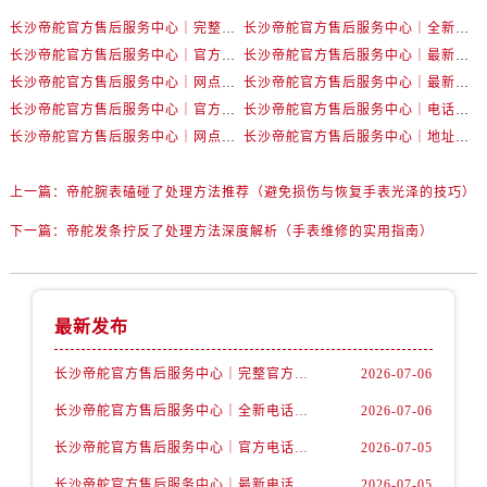
内蒙古自治区赤峰市红山区哈达街帝舵售后服务中心（需提前预约）
长沙帝舵官方售后服务中心｜完整官方电话和网点地址权威信息公示（2026年7月最新）
长沙帝舵官方售后服务中心｜全新电话和门店地址权威信息公示（2026年7月最新）
内蒙古自治区鄂尔多斯市东胜区伊金霍洛街帝舵售后服务中心（需提前预约）
长沙帝舵官方售后服务中心｜官方电话和网点地址权威信息公示（2026年7月最新）
长沙帝舵官方售后服务中心｜最新电话和维修地址权威信息公示（2026年7月最新）
内蒙古自治区呼伦贝尔市海拉尔区中央街帝舵售后服务中心（需提前预约）
长沙帝舵官方售后服务中心｜网点地址及官方热线权威信息公示（2026年7月最新）
长沙帝舵官方售后服务中心｜最新地址及售后电话权威信息公示（2026年7月最新）
内蒙古自治区通辽市科尔沁区明仁大街帝舵售后服务中心（需提前预约）
长沙帝舵官方售后服务中心｜官方地址及联系电话权威信息公示（2026年7月最新）
长沙帝舵官方售后服务中心｜电话和完整地址权威信息公示（2026年7月最新）
内蒙古自治区乌海市海勃湾区人民南路帝舵售后服务中心（需提前预约）
长沙帝舵官方售后服务中心｜网点地址和官方电话权威信息公示（2026年7月最新）
长沙帝舵官方售后服务中心｜地址及官方联系电话权威信息公示（2026年7月最新）
内蒙古自治区乌兰察布市集宁区恩和大街帝舵售后服务中心（需提前预约）
内蒙古自治区锡林郭勒盟市锡林浩特市光明街与额尔敦路交叉口帝舵售后服务中心（需提前预约）
上一篇：
帝舵腕表磕碰了处理方法推荐（避免损伤与恢复手表光泽的技巧）
内蒙古自治区兴安盟市乌兰浩特市兴安大街帝舵售后服务中心（需提前预约）
下一篇：
帝舵发条拧反了处理方法深度解析（手表维修的实用指南）
山西省大同市平城区迎宾街帝舵售后服务中心（需提前预约）
山西省晋城市城区黄华街帝舵售后服务中心（需提前预约）
山西省晋中市榆次区顺城街帝舵售后服务中心（需提前预约）
最新发布
山西省临汾市尧都区解放路帝舵售后服务中心（需提前预约）
山西省吕梁市离石区永宁中路与建设街交叉口帝舵售后服务中心（需提前预约）
长沙帝舵官方售后服务中心｜完整官方电话和网点地址权威信息公示（2026年7月最新）
2026-07-06
山西省朔州市朔城区怡西路与鄯阳西街交汇处帝舵售后服务中心（需提前预约）
长沙帝舵官方售后服务中心｜全新电话和门店地址权威信息公示（2026年7月最新）
2026-07-06
山西省忻州市忻府区和平东街与七一南路交叉口帝舵售后服务中心（需提前预约）
长沙帝舵官方售后服务中心｜官方电话和网点地址权威信息公示（2026年7月最新）
2026-07-05
山西省阳泉市郊区平阳东街与新城大道交叉口帝舵售后服务中心（需提前预约）
长沙帝舵官方售后服务中心｜最新电话和维修地址权威信息公示（2026年7月最新）
2026-07-05