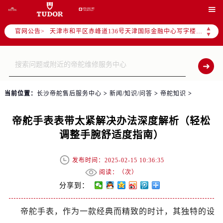
北京市东城区东长安街1号东方广场写字楼W3座6层602室（需提前预约）

北京市朝阳区建国门外大街甲6号华熙国际中心写字楼D座11层1102室（需提前预约）
▲
官网公告>
天津市和平区赤峰道136号天津国际金融中心写字楼26层2603室（需提前预约）
▼
上海市徐汇区虹桥路3号港汇中心写字楼2座37层3705室（需提前预约）
上海市黄浦区南京东路299号宏伊国际广场写字楼8层806室（需提前预约）
南京市秦淮区中山南路1号（新街口）南京中心写字楼22层C1-1室（需提前预约）
常州市新北区龙锦路1590号现代传媒中心写字楼5号楼10层1008室（需提前预约）
当前位置：
长沙帝舵售后服务中心
>
新闻/知识/问答
>
帝舵知识
>
徐州市鼓楼区淮海东路29号苏宁广场IFC国际金融中心写字楼35层3508室（需提前预约）
扬州市邗江区国展路29号星耀天地写字楼1号楼18层1803室（需提前预约）
帝舵手表表带太紧解决办法深度解析（轻松
盐城市盐都区世纪大道5号盐城金融城写字楼1号楼16层1604室（需提前预约）
调整手腕舒适度指南）
泰州市海陵区永定东路399号置地商务中心东塔写字楼（华润万象城）17层1706室（需提前预约）
宁波市江北区大闸南路500号来福士广场办公楼20层2009室（需提前预约）
发布时间：2025-02-15 10:36:35
杭州市上城区钱江路1366号华润大厦写字楼A座5层503-5室（需提前预约）
阅读：（
次）
金华市金东区东市南街777号金华万达广场写字楼4号楼22层2209室（需提前预约）
分享到：
绍兴市越城区胜利东路379号世茂天际中心写字楼8层805室（需提前预约）
帝舵手表，作为一款经典而精致的时计，其独特的设
嘉兴市南湖区广益路705号嘉兴世界贸易中心写字楼A座13层1304室（需提前预约）