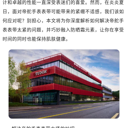
计和卓越的性能一直深受表迷们的喜爱。然而，在炎炎夏
南昌市红谷滩新区红谷中大道998号绿地双子塔（中央广场）A1座办公楼14层07室（需提前预约）
济南市历下区经十路11111号华润中心写字楼（万象城）15层1508室（需提前预约）
日，面对帝舵手表表带可能带来的紧绷不适感，我们该如
广州市天河区天河路230号万菱汇国际中心写字楼A塔7层704室（需提前预约）
何应对呢？别担心，本文将为你深度解析如何解决帝舵手
广州市越秀区环市东路371-375号世界贸易中心大厦南塔写字楼15层07室（需提前预约）
表表带太紧的问题，并巧妙融入防晒霜元素，让你在享受
深圳市罗湖区深南东路5001号华润大厦写字楼17层1701室（需提前预约）
时间的同时也能保持肌肤健康。
惠州市惠城区江北文昌一路7号华贸大厦写字楼1座30层05室（需提前预约）
厦门市思明区湖滨东路95号华润大厦写字楼B座11层1104室（需提前预约）
福州市鼓楼区五四路128-1号恒力城写字楼15层03室（需提前预约）
成都市锦江区人民东路6号SAC东原中心写字楼24层2406B室（需提前预约）
重庆市江北区观音桥步行街2号融恒时代广场写字楼9层902室（需提前预约）
长沙市芙蓉区定王台街道建湘路393号世茂环球金融中心写字楼（芙蓉广场）10层13室（需提前预约）
郑州市二七区铭功路10号华润大厦写字楼29层2905室（需提前预约）
太原市迎泽区解放路15号亨得利名表服务中心（品牌授权店）3层整层（需提前预约）
沈阳市沈河区中街路137号亨得利名表服务中心（品牌授权店）1层整层（需提前预约）
沈阳市沈河区中街路83号亨得利名表服务中心（品牌授权店）1层整层（需提前预约）
乌鲁木齐市天山区红山路26号时代广场（CCMALL）C座17层17-B（需提前预约）