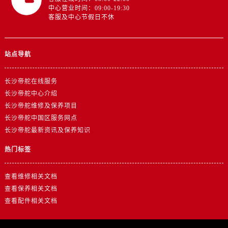
山东省济南市历下区经十路11111号华润中心写字楼（万象城）15层1508室帝舵售后服务中心（需提前预约）
中心营业时间：09:00-19:30
客服及中心节假日不休
山东省济宁市任城区太白楼路帝舵售后服务中心（需提前预约）
山东省莱芜市文化南路8号银座商城名表维修一楼名表维修帝舵售后服务中心（需提前预约）
山东省临沂市兰山区解放路帝舵售后服务中心（需提前预约）
站点导航
山东省日照市东港区烟台路帝舵售后服务中心（需提前预约）
山东省泰安市泰山区财源街道泰山大街帝舵售后服务中心（需提前预约）
长沙帝舵在线服务
山东省威海市环翠区新威海路89号振华商厦一楼名表维修帝舵售后服务中心（需提前预约）
长沙帝舵中心介绍
山东省潍坊市奎文区东风东街帝舵售后服务中心（需提前预约）
长沙帝舵维修及保养项目
山东省枣庄市滕州市北辛路与善国路交叉口帝舵售后服务中心（需提前预约）
长沙帝舵中国区服务网点
长沙帝舵最新资讯及保养知识
山东省淄博市张店区金晶大道帝舵售后服务中心（需提前预约）
上海市黄浦区南京东路299号宏伊国际广场写字楼8层806室帝舵售后服务中心（需提前预约）
热门标签
上海市徐汇区虹桥路3号港汇中心2座37层3705室帝舵售后服务中心（需提前预约）
浙江省杭州市上城区钱江路1366号华润大厦A座5层503-5室帝舵售后服务中心（需提前预约）
查看维修相关文档
查看保养相关文档
浙江省湖州市吴兴区劳动路帝舵售后服务中心（需提前预约）
查看配件相关文档
浙江省嘉兴市南湖区广益路705号嘉兴世界贸易中心A座13层1304室帝舵售后服务中心（需提前预约）
浙江省金华市金东区东市南街777号金华万达广场4号楼22楼2209室帝舵售后服务中心（需提前预约）