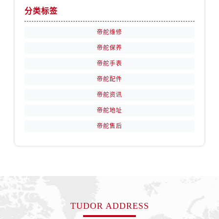
安徽省铜陵市铜官区石城大道帝舵售后服务中心（需提前预约）
分类标签
安徽省芜湖市镜湖区中山路步行街帝舵售后服务中心（需提前预约）
安徽省宣城市宣州区叠嶂西路帝舵售后服务中心（需提前预约）
帝舵维修
福建省龙岩市新罗区九一南路帝舵售后服务中心（需提前预约）
帝舵保养
福建省南平市建阳区人民西路帝舵售后服务中心（需提前预约）
帝舵手表
福建省宁德市蕉城区天湖东路帝舵售后服务中心（需提前预约）
帝舵配件
福建省莆田市城厢区霞林街道荔华东大道帝舵售后服务中心（需提前预约）
帝舵资讯
福建省三明市三元区东乾二路帝舵售后服务中心（需提前预约）
帝舵地址
福建省漳州市龙文区步港路帝舵售后服务中心（需提前预约）
帝舵售后
江苏省常州市新北区龙锦路1590号现代传媒中心5号楼10层1008室帝舵售后服务中心（需提前预约）
江苏省淮安市清江浦区淮海北路帝舵售后服务中心（需提前预约）
江苏省连云港市海州区通灌北路帝舵售后服务中心（需提前预约）
江苏省南京市秦淮区中山南路1号南京中心22层22-C1-C3室帝舵售后服务中心（需提前预约）
江苏省宿迁市宿城区西湖路帝舵售后服务中心（需提前预约）
江苏省泰州市海陵区永定东路399号置地商务中心东塔（华润万象城）17层1706室帝舵售后服务中心（需提前预约）
TUDOR ADDRESS
江苏省徐州市鼓楼区淮海东路29号苏宁广场IFC国际金融中心35层3508室帝舵售后服务中心（需提前预约）