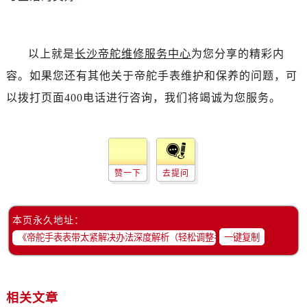
辽宁省抚顺市新抚区东一路帝舵售后服务中心（需提前预约）
辽宁省阜新市海州区解放大街帝舵售后服务中心（需提前预约）
辽宁省葫芦岛市连山区中央路帝舵售后服务中心（需提前预约）
以上就是
长沙帝舵维修服务中心
为您分享的精彩内
辽宁省锦州市古塔区中央大街帝舵售后服务中心（需提前预约）
容。如果您还有其他关于帝舵手表维护和保养的问题，可
辽宁省辽阳市白塔区新运大街帝舵售后服务中心（需提前预约）
以拨打页面400电话进行咨询，我们将竭诚为您服务。
辽宁省盘锦市兴隆台区石油大街帝舵售后服务中心（需提前预约）
辽宁省铁岭市银州区南马路帝舵售后服务中心（需提前预约）
辽宁省营口市站前区市府路与渤海大街交叉口帝舵售后服务中心（需提前预约）
辽宁省沈阳市沈河区中街路137号亨得利名表维修授权店1楼帝舵售后服务中心（需提前预约）
赞一下
去提问
辽宁省沈阳市沈河区中街路83号亨得利名表维修授权店1楼帝舵售后服务中心（需提前预约）
北京市朝阳区建国门外大街甲6号华熙国际中心D座11层1102室帝舵售后服务中心（需提前预约）
北京市东城区东长安街1号王府井东方广场W3座6层602室帝舵售后服务中心（需提前预约）
本页永久地址：
河北省保定市竞秀区朝阳北大街北国先天下帝舵售后服务中心（需提前预约）
一键复制
内蒙古自治区阿拉善盟市左旗土尔扈特大街帝舵售后服务中心（需提前预约）
内蒙古自治区巴彦淖尔市临河区新华街帝舵售后服务中心（需提前预约）
内蒙古自治区包头市青山区幸福路甲3号王府井百货名表维修帝舵售后服务中心（需提前预约）
相关文章