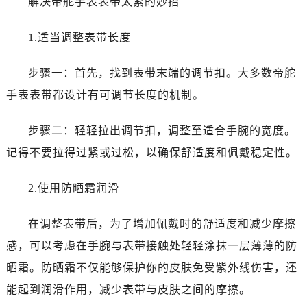
解决帝舵手表表带太紧的妙招
温州市鹿城区锦绣路1067号置信广场10层1015室（需提前预约）
哈尔滨市道里区友谊西路600号富力中心T2座写字楼29层03室（需提前预约）
1.适当调整表带长度
大连市中山区人民路15号国际金融大厦7层G室（需提前预约）
佛山市禅城区季华五路57号万科金融中心C座12层1205室（需提前预约）
步骤一：首先，找到表带末端的调节扣。大多数帝舵
东莞市东城街道鸿福东路1号民盈国贸中心T1写字楼9层907室（需提前预约）
手表表带都设计有可调节长度的机制。
无锡市梁溪区人民中路139号恒隆广场写字楼1座11层1104室（需提前预约）
南通市崇川区工农路57号圆融广场写字楼16层1603室（需提前预约）
步骤二：轻轻拉出调节扣，调整至适合手腕的宽度。
苏州市苏州工业园区星港街199号苏州中心办公楼C座22层08室（需提前预约）
记得不要拉得过紧或过松，以确保舒适度和佩戴稳定性。
武汉市江汉区解放大道686号世界贸易大厦38层09室（需提前预约）
南宁市青秀区金湖路59号地王大厦12楼1224室（需提前预约）
2.使用防晒霜润滑
合肥市蜀山区潜山路111号万象城华润大厦B座12楼03室（需提前预约）
泉州市丰泽区宝洲路729号浦西万达中心写字楼A座7楼709室（需提前预约）
在调整表带后，为了增加佩戴时的舒适度和减少摩擦
青岛市南区山东路6号华润大厦B座22层04室（需提前预约）
感，可以考虑在手腕与表带接触处轻轻涂抹一层薄薄的防
烟台市芝罘区胜利路139号万达金融中心A座907室（需提前预约）
晒霜。防晒霜不仅能够保护你的皮肤免受紫外线伤害，还
长春市朝阳区西安大路727号中银大厦A座(旺进大厦)18层09室（需提前预约）
能起到润滑作用，减少表带与皮肤之间的摩擦。
贵阳市南明区都司高架桥路33号亨特国际金融中心14楼14D（需提前预约）