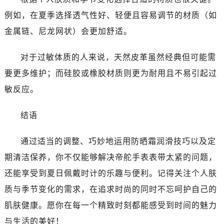
黑龙江省双鸭山市尖山区新兴大街帝舵售后服务中心（需提前预约）
例如，在夏季选择透气性好、轻便且容易调节的材质（如
黑龙江省绥化市北林区新华街与康庄路交叉口帝舵售后服务中心（需提前预约）
金属链、尼龙网状）会更加舒适。
黑龙江省伊春市伊美区通河路帝舵售后服务中心（需提前预约）
吉林省白城市洮北区明仁南街帝舵售后服务中心（需提前预约）
对于过敏体质的人来说，天然皮革虽然经典但可能需
吉林省白山市浑江区浑江大街帝舵售后服务中心（需提前预约）
要更多维护；而硅胶或橡胶材质则更为耐用且不易引起过
吉林省吉林市船营区河南街帝舵售后服务中心（需提前预约）
吉林省辽源市龙山区人民大街帝舵售后服务中心（需提前预约）
敏反应。
吉林省梅河口市新华街道梅河大街帝舵售后服务中心（需提前预约）
结语
吉林省四平市铁东区紫气大路与南九经街交汇处帝舵售后服务中心（需提前预约）
吉林省松原市宁江区五环大街帝舵售后服务中心（需提前预约）
通过适当的调整、巧妙地运用防晒霜润滑技巧以及定
吉林省通化市东昌区环通乡江南大街帝舵售后服务中心（需提前预约）
期清洁保养，你不仅能够解决帝舵手表表带太紧的问题，
吉林省延边市延吉市解放路帝舵售后服务中心（需提前预约）
辽宁省鞍山市铁东区站前街帝舵售后服务中心（需提前预约）
还能享受到夏日佩戴时计的乐趣与便利。记得关注个人肤
辽宁省本溪市平山区胜利路帝舵售后服务中心（需提前预约）
质与季节变化的需求，在追求时尚的同时不忘呵护自己的
辽宁省朝阳市双塔区新华路帝舵售后服务中心（需提前预约）
肌肤健康。愿你在每一个精致时刻都能感受到时间的魅力
辽宁省丹东市振兴区七经街帝舵售后服务中心（需提前预约）
与生活的美好！