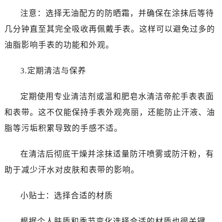
昆明市盘龙区北京路928号同德昆明广场写字楼10层06室（需提前预约）
注意：选择无油配方的防晒霜，并确保在涂抹后等待
石家庄市长安区中山东路39号勒泰中心写字楼B座13层07室（需提前预约）
几分钟直至其完全吸收再佩戴手表。这样可以避免过多的
西安市碑林区南关正街88号华侨城长安国际中心E座6楼10室（需提前预约）
油脂影响手表的功能和外观。
海口市龙华区金贸东路5号海口华润大厦B座17层1707室（需提前预约）
唐山市路南区新华东道100号万达广场写字楼A座10层1002室（需提前预约）
3.定期清洁与保养
台州市椒江区东海大道1800号腾达中心东1幢20楼2002室（需提前预约）
内蒙古自治区呼和浩特市玉泉区大学西街70号华润万象城写字楼（鄂尔多斯大厦）23层2326室（需提前预约）
定期使用专业清洁剂或温和肥皂水清洁帝舵手表表面
甘肃省兰州市七里河区西津西路16号兰州中心写字楼21层2102室（需提前预约）
和表带。这不仅能保持手表外观亮丽，还能防止汗液、油
黑龙江省大庆市萨尔图区会战大街帝舵售后服务中心（需提前预约）
脂等污垢积累导致的手感不适。
黑龙江省鹤岗市向阳区红军路帝舵售后服务中心（需提前预约）
黑龙江省黑河市爱辉区中央街帝舵售后服务中心（需提前预约）
在清洁后彻底干燥并涂抹适量防汗喷雾或防汗粉，有
黑龙江省鸡西市鸡冠区红军路帝舵售后服务中心（需提前预约）
助于减少汗水对皮肤和表带的影响。
黑龙江省佳木斯市向阳区长安路帝舵售后服务中心（需提前预约）
黑龙江省牡丹江市东安区太平路帝舵售后服务中心（需提前预约）
小贴士：选择合适的材质
黑龙江省七台河市桃山区大同街帝舵售后服务中心（需提前预约）
黑龙江省齐齐哈尔市龙沙区龙华路帝舵售后服务中心（需提前预约）
根据个人肤质和季节变化选择合适的材质也很关键。