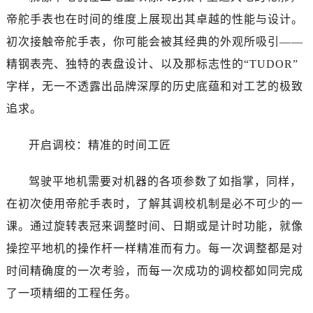
温州市鹿城区锦绣路1067号置信广场10层1015室（需提前预约）
帝舵手表也在时间的维度上展现出其卓越的性能与设计。
哈尔滨市道里区友谊西路600号富力中心T2座写字楼29层03室（需提前预约）
初次接触帝舵手表，你可能会被其经典的外观所吸引——
大连市中山区人民路15号国际金融大厦7层G室（需提前预约）
精钢表壳、独特的表盘设计、以及那标志性的“TUDOR”
佛山市禅城区季华五路57号万科金融中心C座12层1205室（需提前预约）
东莞市东城街道鸿福东路1号民盈国贸中心T1写字楼9层907室（需提前预约）
字样，无一不透露出品牌深厚的历史底蕴和对工艺的极致
无锡市梁溪区人民中路139号恒隆广场写字楼1座11层1104室（需提前预约）
追求。
南通市崇川区工农路57号圆融广场写字楼16层1603室（需提前预约）
苏州市苏州工业园区星港街199号苏州中心办公楼C座22层08室（需提前预约）
开启调校：精准的时间工匠
武汉市江汉区解放大道686号世界贸易大厦38层09室（需提前预约）
驾驶平地机需要对机器的各项参数了如指掌，同样，
南宁市青秀区金湖路59号地王大厦12楼1224室（需提前预约）
合肥市蜀山区潜山路111号万象城华润大厦B座12楼03室（需提前预约）
在初次使用帝舵手表时，了解其调校机制是必不可少的一
泉州市丰泽区宝洲路729号浦西万达中心写字楼A座7楼709室（需提前预约）
课。通过旋转表冠来调整时间、日期或是计时功能，就像
青岛市南区山东路6号华润大厦B座22层04室（需提前预约）
操控平地机的操作杆一样精准而有力。每一次调整都是对
烟台市芝罘区胜利路139号万达金融中心A座907室（需提前预约）
时间精确度的一次考验，而每一次成功的调校都如同完成
长春市朝阳区西安大路727号中银大厦A座(旺进大厦)18层09室（需提前预约）
了一项精细的工程任务。
贵阳市南明区都司高架桥路33号亨特国际金融中心14楼14D（需提前预约）