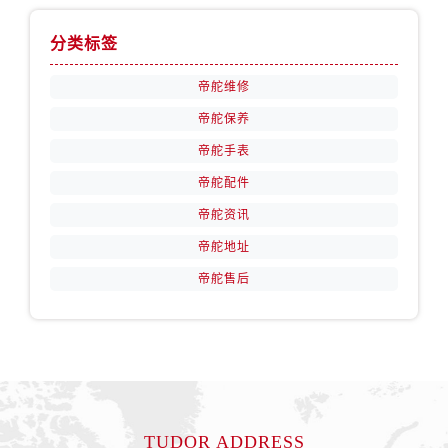
安徽省铜陵市铜官区石城大道帝舵售后服务中心（需提前预约）
安徽省芜湖市镜湖区中山路步行街帝舵售后服务中心（需提前预约）
分类标签
安徽省宣城市宣州区叠嶂西路帝舵售后服务中心（需提前预约）
帝舵维修
福建省龙岩市新罗区九一南路帝舵售后服务中心（需提前预约）
帝舵保养
福建省南平市建阳区人民西路帝舵售后服务中心（需提前预约）
福建省宁德市蕉城区天湖东路帝舵售后服务中心（需提前预约）
帝舵手表
福建省莆田市城厢区霞林街道荔华东大道帝舵售后服务中心（需提前预约）
帝舵配件
福建省三明市三元区东乾二路帝舵售后服务中心（需提前预约）
帝舵资讯
福建省漳州市龙文区步港路帝舵售后服务中心（需提前预约）
帝舵地址
江苏省常州市新北区龙锦路1590号现代传媒中心5号楼10层1008室帝舵售后服务中心（需提前预约）
帝舵售后
江苏省淮安市清江浦区淮海北路帝舵售后服务中心（需提前预约）
江苏省连云港市海州区通灌北路帝舵售后服务中心（需提前预约）
江苏省南京市秦淮区中山南路1号南京中心22层22-C1-C3室帝舵售后服务中心（需提前预约）
江苏省宿迁市宿城区西湖路帝舵售后服务中心（需提前预约）
江苏省泰州市海陵区永定东路399号置地商务中心东塔（华润万象城）17层1706室帝舵售后服务中心（需提前预约）
江苏省徐州市鼓楼区淮海东路29号苏宁广场IFC国际金融中心35层3508室帝舵售后服务中心（需提前预约）
TUDOR ADDRESS