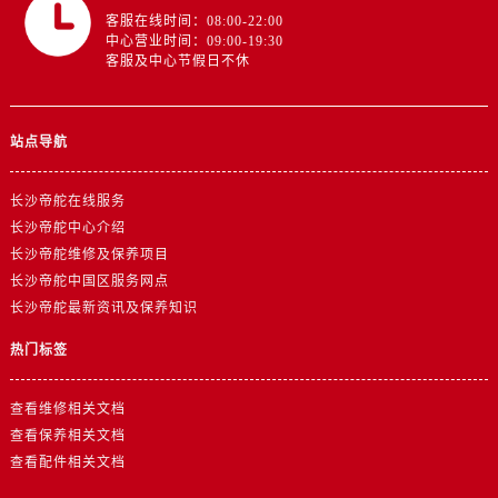
山东省济南市历下区经十路11111号华润中心写字楼（万象城）15层1508室帝舵售后服务中心（需提前预约）
客服在线时间：08:00-22:00
山东省济宁市任城区太白楼路帝舵售后服务中心（需提前预约）
中心营业时间：09:00-19:30
客服及中心节假日不休
山东省莱芜市文化南路8号银座商城名表维修一楼名表维修帝舵售后服务中心（需提前预约）
山东省临沂市兰山区解放路帝舵售后服务中心（需提前预约）
山东省日照市东港区烟台路帝舵售后服务中心（需提前预约）
站点导航
山东省泰安市泰山区财源街道泰山大街帝舵售后服务中心（需提前预约）
山东省威海市环翠区新威海路89号振华商厦一楼名表维修帝舵售后服务中心（需提前预约）
长沙帝舵在线服务
山东省潍坊市奎文区东风东街帝舵售后服务中心（需提前预约）
长沙帝舵中心介绍
长沙帝舵维修及保养项目
山东省枣庄市滕州市北辛路与善国路交叉口帝舵售后服务中心（需提前预约）
长沙帝舵中国区服务网点
山东省淄博市张店区金晶大道帝舵售后服务中心（需提前预约）
长沙帝舵最新资讯及保养知识
上海市黄浦区南京东路299号宏伊国际广场写字楼8层806室帝舵售后服务中心（需提前预约）
热门标签
上海市徐汇区虹桥路3号港汇中心2座37层3705室帝舵售后服务中心（需提前预约）
浙江省杭州市上城区钱江路1366号华润大厦A座5层503-5室帝舵售后服务中心（需提前预约）
查看维修相关文档
浙江省湖州市吴兴区劳动路帝舵售后服务中心（需提前预约）
查看保养相关文档
浙江省嘉兴市南湖区广益路705号嘉兴世界贸易中心A座13层1304室帝舵售后服务中心（需提前预约）
查看配件相关文档
浙江省金华市金东区东市南街777号金华万达广场4号楼22楼2209室帝舵售后服务中心（需提前预约）