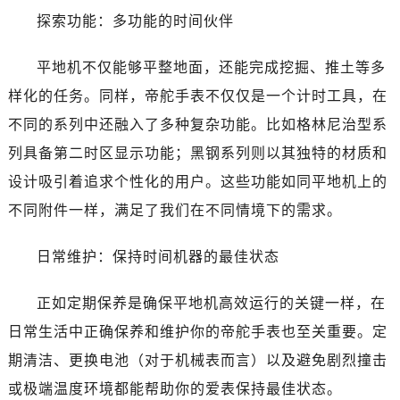
昆明市盘龙区北京路928号同德昆明广场写字楼10层06室（需提前预约）
探索功能：多功能的时间伙伴
石家庄市长安区中山东路39号勒泰中心写字楼B座13层07室（需提前预约）
西安市碑林区南关正街88号华侨城长安国际中心E座6楼10室（需提前预约）
平地机不仅能够平整地面，还能完成挖掘、推土等多
海口市龙华区金贸东路5号海口华润大厦B座17层1707室（需提前预约）
样化的任务。同样，帝舵手表不仅仅是一个计时工具，在
唐山市路南区新华东道100号万达广场写字楼A座10层1002室（需提前预约）
不同的系列中还融入了多种复杂功能。比如格林尼治型系
台州市椒江区东海大道1800号腾达中心东1幢20楼2002室（需提前预约）
列具备第二时区显示功能；黑钢系列则以其独特的材质和
内蒙古自治区呼和浩特市玉泉区大学西街70号华润万象城写字楼（鄂尔多斯大厦）23层2326室（需提前预约）
设计吸引着追求个性化的用户。这些功能如同平地机上的
甘肃省兰州市七里河区西津西路16号兰州中心写字楼21层2102室（需提前预约）
黑龙江省大庆市萨尔图区会战大街帝舵售后服务中心（需提前预约）
不同附件一样，满足了我们在不同情境下的需求。
黑龙江省鹤岗市向阳区红军路帝舵售后服务中心（需提前预约）
日常维护：保持时间机器的最佳状态
黑龙江省黑河市爱辉区中央街帝舵售后服务中心（需提前预约）
黑龙江省鸡西市鸡冠区红军路帝舵售后服务中心（需提前预约）
正如定期保养是确保平地机高效运行的关键一样，在
黑龙江省佳木斯市向阳区长安路帝舵售后服务中心（需提前预约）
日常生活中正确保养和维护你的帝舵手表也至关重要。定
黑龙江省牡丹江市东安区太平路帝舵售后服务中心（需提前预约）
黑龙江省七台河市桃山区大同街帝舵售后服务中心（需提前预约）
期清洁、更换电池（对于机械表而言）以及避免剧烈撞击
黑龙江省齐齐哈尔市龙沙区龙华路帝舵售后服务中心（需提前预约）
或极端温度环境都能帮助你的爱表保持最佳状态。