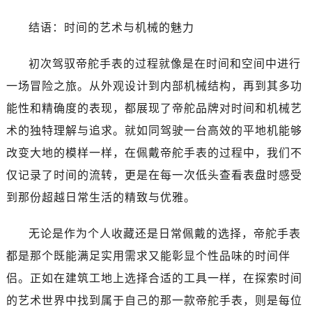
黑龙江省双鸭山市尖山区新兴大街帝舵售后服务中心（需提前预约）
黑龙江省绥化市北林区新华街与康庄路交叉口帝舵售后服务中心（需提前预约）
结语：时间的艺术与机械的魅力
黑龙江省伊春市伊美区通河路帝舵售后服务中心（需提前预约）
初次驾驭帝舵手表的过程就像是在时间和空间中进行
吉林省白城市洮北区明仁南街帝舵售后服务中心（需提前预约）
吉林省白山市浑江区浑江大街帝舵售后服务中心（需提前预约）
一场冒险之旅。从外观设计到内部机械结构，再到其多功
吉林省吉林市船营区河南街帝舵售后服务中心（需提前预约）
能性和精确度的表现，都展现了帝舵品牌对时间和机械艺
吉林省辽源市龙山区人民大街帝舵售后服务中心（需提前预约）
术的独特理解与追求。就如同驾驶一台高效的平地机能够
吉林省梅河口市新华街道梅河大街帝舵售后服务中心（需提前预约）
改变大地的模样一样，在佩戴帝舵手表的过程中，我们不
吉林省四平市铁东区紫气大路与南九经街交汇处帝舵售后服务中心（需提前预约）
仅记录了时间的流转，更是在每一次低头查看表盘时感受
吉林省松原市宁江区五环大街帝舵售后服务中心（需提前预约）
到那份超越日常生活的精致与优雅。
吉林省通化市东昌区环通乡江南大街帝舵售后服务中心（需提前预约）
吉林省延边市延吉市解放路帝舵售后服务中心（需提前预约）
无论是作为个人收藏还是日常佩戴的选择，帝舵手表
辽宁省鞍山市铁东区站前街帝舵售后服务中心（需提前预约）
都是那个既能满足实用需求又能彰显个性品味的时间伴
辽宁省本溪市平山区胜利路帝舵售后服务中心（需提前预约）
侣。正如在建筑工地上选择合适的工具一样，在探索时间
辽宁省朝阳市双塔区新华路帝舵售后服务中心（需提前预约）
辽宁省丹东市振兴区七经街帝舵售后服务中心（需提前预约）
的艺术世界中找到属于自己的那一款帝舵手表，则是每位