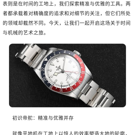
南昌市红谷滩新区红谷中大道998号绿地双子塔（中央广场）A1座办公楼14层07室（需提前预约）
表则是在时间的工地上，我们探索精准与优雅的工具。两
济南市历下区经十路11111号华润中心写字楼（万象城）15层1508室（需提前预约）
者都承载着对精确度的追求和对细节的关注，但它们所处
广州市天河区天河路230号万菱汇国际中心写字楼A塔7层704室（需提前预约）
的领域却截然不同。今天，让我们一起开启这场关于时间
广州市越秀区环市东路371-375号世界贸易中心大厦南塔写字楼15层07室（需提前预约）
与机械的艺术之旅。
深圳市罗湖区深南东路5001号华润大厦写字楼17层1701室（需提前预约）
惠州市惠城区江北文昌一路7号华贸大厦写字楼1座30层05室（需提前预约）
厦门市思明区湖滨东路95号华润大厦写字楼B座11层1104室（需提前预约）
福州市鼓楼区五四路128-1号恒力城写字楼15层03室（需提前预约）
成都市锦江区人民东路6号SAC东原中心写字楼24层2406B室（需提前预约）
重庆市江北区观音桥步行街2号融恒时代广场写字楼9层902室（需提前预约）
长沙市芙蓉区定王台街道建湘路393号世茂环球金融中心写字楼（芙蓉广场）10层13室（需提前预约）
郑州市二七区铭功路10号华润大厦写字楼29层2905室（需提前预约）
太原市迎泽区解放路15号亨得利名表服务中心（品牌授权店）3层整层（需提前预约）
沈阳市沈河区中街路137号亨得利名表服务中心（品牌授权店）1层整层（需提前预约）
初识帝舵：精准与优雅并存
沈阳市沈河区中街路83号亨得利名表服务中心（品牌授权店）1层整层（需提前预约）
乌鲁木齐市天山区红山路26号时代广场（CCMALL）C座17层17-B（需提前预约）
就像平地机在工地上以惊人的效率塑造大地的轮廓，