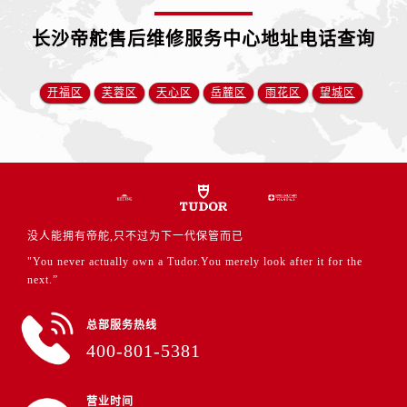
江苏省盐城市盐都区世纪大道5号盐城金融城写字楼1号楼16层1604室帝舵售后服务中心（需提前预约）
江苏省扬州市邗江区国展路29号星耀天地写字楼1号楼18层1803室帝舵售后服务中心（需提前预约）
长沙帝舵售后维修服务中心地址电话查询
江苏省镇江市京口区中山东路帝舵售后服务中心（需提前预约）
江西省抚州市临川区赣东大道帝舵售后服务中心（需提前预约）
开福区
芙蓉区
天心区
岳麓区
雨花区
望城区
江西省赣州市章贡区文清路帝舵售后服务中心（需提前预约）
江西省吉安市吉州区井冈山大道帝舵售后服务中心（需提前预约）
江西省景德镇市珠山区珠山中路帝舵售后服务中心（需提前预约）
江西省九江市浔阳区浔阳路帝舵售后服务中心（需提前预约）
江西省南昌市红谷滩新区红谷中大道998号绿地双子塔（中央广场）A1座办公楼14层1407室帝舵售后服务中心（需提前预约）
江西省萍乡市安源区萍安北大道与康庄路交叉口帝舵售后服务中心（需提前预约）
没人能拥有帝舵,只不过为下一代保管而已
江西省上饶市信州区滨江西路帝舵售后服务中心（需提前预约）
"You never actually own a Tudor.You merely look after it for the
next.”
江西省新余市渝水区北湖西路帝舵售后服务中心（需提前预约）
江西省宜春市袁州区中山中路帝舵售后服务中心（需提前预约）
总部服务热线
江西省鹰潭市月湖区胜利东路帝舵售后服务中心（需提前预约）
400-801-5381
山东省德州市德城区东风中路帝舵售后服务中心（需提前预约）
山东省东营市东营区济南路帝舵售后服务中心（需提前预约）
营业时间