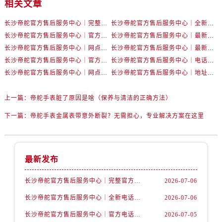
相关文章
内蒙古自治区赤峰市红山区哈达街帝舵售后服务中心（需提前预约）
内蒙古自治区鄂尔多斯市东胜区伊金霍洛街帝舵售后服务中心（需提前预约）
长沙帝舵官方售后服务中心｜完整官方电话和网点地址权威信息公示（2026年7月最新）
长沙帝舵官方售后服务中心｜全新电话和门店地址权威信息公示（2026年7月最新）
内蒙古自治区呼伦贝尔市海拉尔区中央街帝舵售后服务中心（需提前预约）
长沙帝舵官方售后服务中心｜官方电话和网点地址权威信息公示（2026年7月最新）
长沙帝舵官方售后服务中心｜最新电话和维修地址权威信息公示（2026年7月最新）
内蒙古自治区通辽市科尔沁区明仁大街帝舵售后服务中心（需提前预约）
长沙帝舵官方售后服务中心｜网点地址及官方热线权威信息公示（2026年7月最新）
长沙帝舵官方售后服务中心｜最新地址及售后电话权威信息公示（2026年7月最新）
内蒙古自治区乌海市海勃湾区人民南路帝舵售后服务中心（需提前预约）
长沙帝舵官方售后服务中心｜官方地址及联系电话权威信息公示（2026年7月最新）
长沙帝舵官方售后服务中心｜电话和完整地址权威信息公示（2026年7月最新）
长沙帝舵官方售后服务中心｜网点地址和官方电话权威信息公示（2026年7月最新）
长沙帝舵官方售后服务中心｜地址及官方联系电话权威信息公示（2026年7月最新）
内蒙古自治区乌兰察布市集宁区恩和大街帝舵售后服务中心（需提前预约）
内蒙古自治区锡林郭勒盟市锡林浩特市光明街与额尔敦路交叉口帝舵售后服务中心（需提前预约）
上一篇：
帝舵手表脏了原因是啥（保养与清洁的正确方法）
内蒙古自治区兴安盟市乌兰浩特市兴安大街帝舵售后服务中心（需提前预约）
山西省大同市平城区迎宾街帝舵售后服务中心（需提前预约）
下一篇：
帝舵手表金属表带意外断裂？无需担心，专业解决方案在这里
山西省晋城市城区黄华街帝舵售后服务中心（需提前预约）
山西省晋中市榆次区顺城街帝舵售后服务中心（需提前预约）
山西省临汾市尧都区解放路帝舵售后服务中心（需提前预约）
最新发布
山西省吕梁市离石区永宁中路与建设街交叉口帝舵售后服务中心（需提前预约）
长沙帝舵官方售后服务中心｜完整官方电话和网点地址权威信息公示（2026年7月最新）
2026-07-06
山西省朔州市朔城区怡西路与鄯阳西街交汇处帝舵售后服务中心（需提前预约）
长沙帝舵官方售后服务中心｜全新电话和门店地址权威信息公示（2026年7月最新）
2026-07-06
山西省忻州市忻府区和平东街与七一南路交叉口帝舵售后服务中心（需提前预约）
山西省阳泉市郊区平阳东街与新城大道交叉口帝舵售后服务中心（需提前预约）
长沙帝舵官方售后服务中心｜官方电话和网点地址权威信息公示（2026年7月最新）
2026-07-05