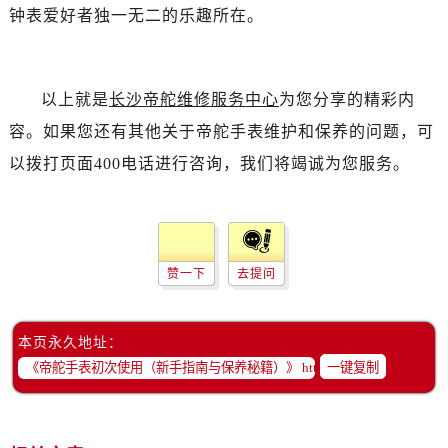
辽宁省抚顺市新抚区东一路帝舵售后服务中心（需提前预约）
钟表爱好者独一无二的乐趣所在。
辽宁省阜新市海州区解放大街帝舵售后服务中心（需提前预约）
辽宁省葫芦岛市连山区中央路帝舵售后服务中心（需提前预约）
辽宁省锦州市古塔区中央大街帝舵售后服务中心（需提前预约）
以上就是
长沙帝舵维修服务中心
为您分享的精彩内
辽宁省辽阳市白塔区新运大街帝舵售后服务中心（需提前预约）
容。如果您还有其他关于帝舵手表维护和保养的问题，可
辽宁省盘锦市兴隆台区石油大街帝舵售后服务中心（需提前预约）
以拨打页面400电话进行咨询，我们将竭诚为您服务。
辽宁省铁岭市银州区南马路帝舵售后服务中心（需提前预约）
辽宁省营口市站前区市府路与渤海大街交叉口帝舵售后服务中心（需提前预约）
辽宁省沈阳市沈河区中街路137号亨得利名表维修授权店1楼帝舵售后服务中心（需提前预约）
辽宁省沈阳市沈河区中街路83号亨得利名表维修授权店1楼帝舵售后服务中心（需提前预约）
赞一下
去提问
北京市朝阳区建国门外大街甲6号华熙国际中心D座11层1102室帝舵售后服务中心（需提前预约）
北京市东城区东长安街1号王府井东方广场W3座6层602室帝舵售后服务中心（需提前预约）
本页永久地址：
河北省保定市竞秀区朝阳北大街北国先天下帝舵售后服务中心（需提前预约）
一键复制
内蒙古自治区阿拉善盟市左旗土尔扈特大街帝舵售后服务中心（需提前预约）
内蒙古自治区巴彦淖尔市临河区新华街帝舵售后服务中心（需提前预约）
内蒙古自治区包头市青山区幸福路甲3号王府井百货名表维修帝舵售后服务中心（需提前预约）