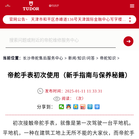
北京市东城区东长安街1号东方广场写字楼W3座6层602室（需提前预约）

北京市朝阳区建国门外大街甲6号华熙国际中心写字楼D座11层1102室（需提前预约）
▲
官网公告>
天津市和平区赤峰道136号天津国际金融中心写字楼26层2603室（需提前预约）
▼
上海市徐汇区虹桥路3号港汇中心写字楼2座37层3705室（需提前预约）
上海市黄浦区南京东路299号宏伊国际广场写字楼8层806室（需提前预约）
南京市秦淮区中山南路1号（新街口）南京中心写字楼22层C1-1室（需提前预约）
常州市新北区龙锦路1590号现代传媒中心写字楼5号楼10层1008室（需提前预约）
当前位置：
长沙帝舵售后服务中心
>
新闻/知识/问答
>
帝舵知识
>
徐州市鼓楼区淮海东路29号苏宁广场IFC国际金融中心写字楼35层3508室（需提前预约）
扬州市邗江区国展路29号星耀天地写字楼1号楼18层1803室（需提前预约）
帝舵手表初次使用（新手指南与保养秘籍）
盐城市盐都区世纪大道5号盐城金融城写字楼1号楼16层1604室（需提前预约）
泰州市海陵区永定东路399号置地商务中心东塔写字楼（华润万象城）17层1706室（需提前预约）
发布时间：2025-01-11 11:33:31
宁波市江北区大闸南路500号来福士广场办公楼20层2009室（需提前预约）
阅读：（
次）
杭州市上城区钱江路1366号华润大厦写字楼A座5层503-5室（需提前预约）
分享到：
金华市金东区东市南街777号金华万达广场写字楼4号楼22层2209室（需提前预约）
初次接触帝舵手表，就像是第一次驾驶一台平地机。
绍兴市越城区胜利东路379号世茂天际中心写字楼8层805室（需提前预约）
平地机，一种在建筑工地上无所不能的大家伙，而帝舵手
嘉兴市南湖区广益路705号嘉兴世界贸易中心写字楼A座13层1304室（需提前预约）