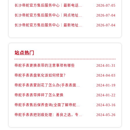
山西省运城市盐湖区河东街帝舵售后服务中心（需提前预约）
长沙帝舵官方售后服务中心｜最新电话和维修地址权威信息公示（2026年7月最新）
2026-07-05
山西省长治市潞州区英雄中路帝舵售后服务中心（需提前预约）
长沙帝舵官方售后服务中心｜网点地址及官方热线权威信息公示（2026年7月最新）
2026-07-04
山西省太原市迎泽区迎泽街道解放路15号亨得利名表维修授权店3楼帝舵售后服务中心（需提前预约）
长沙帝舵官方售后服务中心｜最新地址及售后电话权威信息公示（2026年7月最新）
2026-07-04
天津市和平区赤峰道136号天津国际金融中心26层2603室帝舵售后服务中心（需提前预约）
安徽省安庆市迎江区人民路帝舵售后服务中心（需提前预约）
安徽省蚌埠市蚌山区淮河路帝舵售后服务中心（需提前预约）
安徽省亳州市谯城区魏武大道帝舵售后服务中心（需提前预约）
站点热门
安徽省池州市贵池区长江路帝舵售后服务中心（需提前预约）
帝舵手表更换表带的注意事项有哪些
2024-01-31
安徽省滁州市琅琊区南谯北路帝舵售后服务中心（需提前预约）
安徽省阜阳市颍州区颍州北路帝舵售后服务中心（需提前预约）
帝舵手表表盘氧化该如何修复？
2024-04-03
安徽省淮北市相山区淮海路帝舵售后服务中心（需提前预约）
帝舵手表表蒙刮花了怎么办(手表表面刮花怎么处理)
2024-01-19
安徽省淮南市田家庵区国庆中路帝舵售后服务中心（需提前预约）
帝舵手表表带摔碎了怎么更换
2024-01-22
安徽省黄山市屯溪区黄山西路帝舵售后服务中心（需提前预约）
帝舵手表售后保养查询(全面了解帝舵手表售后保养流程及费用)
2024-03-16
安徽省六安市金安区解放中路帝舵售后服务中心（需提前预约）
帝舵手表表把划痕处理：善良之选，专业修复
2024-05-26
安徽省马鞍山市雨山区湖南西路帝舵售后服务中心（需提前预约）
安徽省宿州市埇桥区人民中路帝舵售后服务中心（需提前预约）