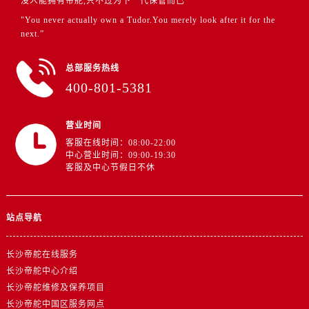
没人能拥有帝舵,只不过为下一代保管而已
浙江省丽水市莲都区解放街帝舵售后服务中心（需提前预约）
"You never actually own a Tudor.You merely look after it for the
浙江省宁波市江北区大闸南路500号来福士广场办公楼20层2009室帝舵售后服务中心（需提前预约）
next.”
浙江省衢州市柯城区上街帝舵售后服务中心（需提前预约）
浙江省绍兴市越城区胜利东路379号世茂天际中心写字楼8层805室帝舵售后服务中心（需提前预约）
总部服务热线
浙江省舟山市定海区解放东路帝舵售后服务中心（需提前预约）
400-801-5381
澳门特别行政区大堂区议事亭前地（新马路）帝舵售后服务中心（需提前预约）
澳门特别行政区风顺堂区南湾大马路帝舵售后服务中心（需提前预约）
营业时间
澳门特别行政区花地玛堂区关闸广场帝舵售后服务中心（需提前预约）
客服在线时间：08:00-22:00
中心营业时间：09:00-19:30
澳门特别行政区花王堂区大三巴商圈帝舵售后服务中心（需提前预约）
客服及中心节假日不休
澳门特别行政区嘉模堂区官也街帝舵售后服务中心（需提前预约）
澳门省路氹城市金光大道帝舵售后服务中心（需提前预约）
澳门特别行政区望德堂区塔石广场帝舵售后服务中心（需提前预约）
站点导航
福建省福州市鼓楼区五四路128-1号恒力城写字楼15层03室帝舵售后服务中心（需提前预约）
长沙帝舵在线服务
福建省厦门市思明区湖滨东路95号万象城华润大厦B座11层1104室帝舵售后服务中心（需提前预约）
长沙帝舵中心介绍
广东省潮州市潮安区新风路与潮汕路交汇处帝舵售后服务中心（需提前预约）
长沙帝舵维修及保养项目
广东省广州市天河区天河路230号万菱汇国际中心A塔7层704室帝舵售后服务中心（需提前预约）
长沙帝舵中国区服务网点