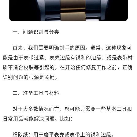
温州市鹿城区锦绣路1067号置信广场10层1015室（需提前预约）
哈尔滨市道里区友谊西路600号富力中心T2座写字楼29层03室（需提前预约）
大连市中山区人民路15号国际金融大厦7层G室（需提前预约）
佛山市禅城区季华五路57号万科金融中心C座12层1205室（需提前预约）
一、问题识别与分类
东莞市东城街道鸿福东路1号民盈国贸中心T1写字楼9层907室（需提前预约）
无锡市梁溪区人民中路139号恒隆广场写字楼1座11层1104室（需提前预约）
首先，我们需要明确割手的原因。通常，这种现象可
南通市崇川区工农路57号圆融广场写字楼16层1603室（需提前预约）
能是由于表带过紧、表壳边缘有锐利的边缘、或是表带材
苏州市苏州工业园区星港街199号苏州中心办公楼C座22层08室（需提前预约）
质不适合皮肤等引起的。在开始任何修复工作之前，正确
武汉市江汉区解放大道686号世界贸易大厦38层09室（需提前预约）
识别问题的根源是关键。
南宁市青秀区金湖路59号地王大厦12楼1224室（需提前预约）
合肥市蜀山区潜山路111号万象城华润大厦B座12楼03室（需提前预约）
二、准备工具与材料
泉州市丰泽区宝洲路729号浦西万达中心写字楼A座7楼709室（需提前预约）
青岛市南区山东路6号华润大厦B座22层04室（需提前预约）
对于大多数情况而言，您可能只需要一些基本工具和
烟台市芝罘区胜利路139号万达金融中心A座907室（需提前预约）
日常用品就能解决问题。比如：
长春市朝阳区西安大路727号中银大厦A座(旺进大厦)18层09室（需提前预约）
贵阳市南明区都司高架桥路33号亨特国际金融中心14楼14D（需提前预约）
细砂纸：用于磨平表壳或表带上的锐利边缘。