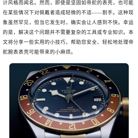
计风格而闻名。然而，即使是坚固如帝舵的表壳，也可能
南昌市红谷滩新区红谷中大道998号绿地双子塔（中央广场）A1座办公楼14层07室（需提前预约）
济南市历下区经十路11111号华润中心写字楼（万象城）15层1508室（需提前预约）
在某些情况下对佩戴者造成轻微的不适——割手。这种现
广州市天河区天河路230号万菱汇国际中心写字楼A塔7层704室（需提前预约）
象虽然罕见，但当它发生时，确实会让人感到不快。幸运
广州市越秀区环市东路371-375号世界贸易中心大厦南塔写字楼15层07室（需提前预约）
的是，解决这个问题并不需要复杂的工具或专业知识。本
深圳市罗湖区深南东路5001号华润大厦写字楼17层1701室（需提前预约）
文将分享一些实用的小技巧，帮助您安全、轻松地处理帝
惠州市惠城区江北文昌一路7号华贸大厦写字楼1座30层05室（需提前预约）
舵腕表表壳可能带来的小麻烦。
厦门市思明区湖滨东路95号华润大厦写字楼B座11层1104室（需提前预约）
福州市鼓楼区五四路128-1号恒力城写字楼15层03室（需提前预约）
成都市锦江区人民东路6号SAC东原中心写字楼24层2406B室（需提前预约）
重庆市江北区观音桥步行街2号融恒时代广场写字楼9层902室（需提前预约）
长沙市芙蓉区定王台街道建湘路393号世茂环球金融中心写字楼（芙蓉广场）10层13室（需提前预约）
郑州市二七区铭功路10号华润大厦写字楼29层2905室（需提前预约）
太原市迎泽区解放路15号亨得利名表服务中心（品牌授权店）3层整层（需提前预约）
沈阳市沈河区中街路137号亨得利名表服务中心（品牌授权店）1层整层（需提前预约）
沈阳市沈河区中街路83号亨得利名表服务中心（品牌授权店）1层整层（需提前预约）
乌鲁木齐市天山区红山路26号时代广场（CCMALL）C座17层17-B（需提前预约）