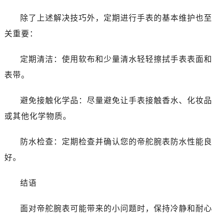
辽宁省抚顺市新抚区东一路帝舵售后服务中心（需提前预约）
除了上述解决技巧外，定期进行手表的基本维护也至
辽宁省阜新市海州区解放大街帝舵售后服务中心（需提前预约）
辽宁省葫芦岛市连山区中央路帝舵售后服务中心（需提前预约）
关重要：
辽宁省锦州市古塔区中央大街帝舵售后服务中心（需提前预约）
定期清洁：使用软布和少量清水轻轻擦拭手表表面和
辽宁省辽阳市白塔区新运大街帝舵售后服务中心（需提前预约）
辽宁省盘锦市兴隆台区石油大街帝舵售后服务中心（需提前预约）
表带。
辽宁省铁岭市银州区南马路帝舵售后服务中心（需提前预约）
避免接触化学品：尽量避免让手表接触香水、化妆品
辽宁省营口市站前区市府路与渤海大街交叉口帝舵售后服务中心（需提前预约）
辽宁省沈阳市沈河区中街路137号亨得利名表维修授权店1楼帝舵售后服务中心（需提前预约）
或其他化学物质。
辽宁省沈阳市沈河区中街路83号亨得利名表维修授权店1楼帝舵售后服务中心（需提前预约）
防水检查：定期检查并确认您的帝舵腕表防水性能良
北京市朝阳区建国门外大街甲6号华熙国际中心D座11层1102室帝舵售后服务中心（需提前预约）
北京市东城区东长安街1号王府井东方广场W3座6层602室帝舵售后服务中心（需提前预约）
好。
河北省保定市竞秀区朝阳北大街北国先天下帝舵售后服务中心（需提前预约）
结语
内蒙古自治区阿拉善盟市左旗土尔扈特大街帝舵售后服务中心（需提前预约）
内蒙古自治区巴彦淖尔市临河区新华街帝舵售后服务中心（需提前预约）
面对帝舵腕表可能带来的小问题时，保持冷静和耐心
内蒙古自治区包头市青山区幸福路甲3号王府井百货名表维修帝舵售后服务中心（需提前预约）