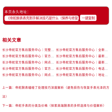
山西省运城市盐湖区河东街帝舵售后服务中心（需提前预约）
山西省长治市潞州区英雄中路帝舵售后服务中心（需提前预约）
本页永久地址：
山西省太原市迎泽区迎泽街道解放路15号亨得利名表维修授权店3楼帝舵售后服务中心（需提前预约）
一键复制
天津市和平区赤峰道136号天津国际金融中心26层2603室帝舵售后服务中心（需提前预约）
安徽省安庆市迎江区人民路帝舵售后服务中心（需提前预约）
安徽省蚌埠市蚌山区淮河路帝舵售后服务中心（需提前预约）
相关文章
安徽省亳州市谯城区魏武大道帝舵售后服务中心（需提前预约）
长沙帝舵官方售后服务中心｜完整官方电话和网点地址权威信息公示（2026年7月最新）
长沙帝舵官方售后服务中心｜全新电话和门店地址权威信息公示（2026年7月最新）
安徽省池州市贵池区长江路帝舵售后服务中心（需提前预约）
长沙帝舵官方售后服务中心｜官方电话和网点地址权威信息公示（2026年7月最新）
长沙帝舵官方售后服务中心｜最新电话和维修地址权威信息公示（2026年7月最新）
安徽省滁州市琅琊区南谯北路帝舵售后服务中心（需提前预约）
长沙帝舵官方售后服务中心｜网点地址及官方热线权威信息公示（2026年7月最新）
长沙帝舵官方售后服务中心｜最新地址及售后电话权威信息公示（2026年7月最新）
安徽省阜阳市颍州区颍州北路帝舵售后服务中心（需提前预约）
长沙帝舵官方售后服务中心｜官方地址及联系电话权威信息公示（2026年7月最新）
长沙帝舵官方售后服务中心｜电话和完整地址权威信息公示（2026年7月最新）
安徽省淮北市相山区淮海路帝舵售后服务中心（需提前预约）
长沙帝舵官方售后服务中心｜网点地址和官方电话权威信息公示（2026年7月最新）
长沙帝舵官方售后服务中心｜地址及官方联系电话权威信息公示（2026年7月最新）
安徽省淮南市田家庵区国庆中路帝舵售后服务中心（需提前预约）
安徽省黄山市屯溪区黄山西路帝舵售后服务中心（需提前预约）
上一篇：
帝舵腕表磕碰了处理技巧深度解析（避免损伤与恢复手表光泽的方
安徽省六安市金安区解放中路帝舵售后服务中心（需提前预约）
法）
安徽省马鞍山市雨山区湖南西路帝舵售后服务中心（需提前预约）
下一篇：
帝舵手表的分类及价格（探索高端腕表的多样选择与价值解析）
安徽省宿州市埇桥区人民中路帝舵售后服务中心（需提前预约）