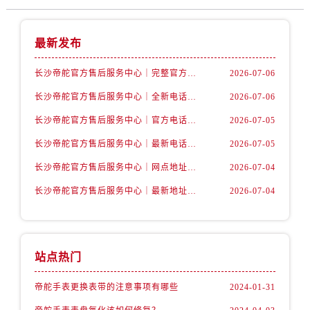
安徽省铜陵市铜官区石城大道帝舵售后服务中心（需提前预约）
安徽省芜湖市镜湖区中山路步行街帝舵售后服务中心（需提前预约）
最新发布
安徽省宣城市宣州区叠嶂西路帝舵售后服务中心（需提前预约）
福建省龙岩市新罗区九一南路帝舵售后服务中心（需提前预约）
长沙帝舵官方售后服务中心｜完整官方电话和网点地址权威信息公示（2026年7月最新）
2026-07-06
福建省南平市建阳区人民西路帝舵售后服务中心（需提前预约）
长沙帝舵官方售后服务中心｜全新电话和门店地址权威信息公示（2026年7月最新）
2026-07-06
福建省宁德市蕉城区天湖东路帝舵售后服务中心（需提前预约）
长沙帝舵官方售后服务中心｜官方电话和网点地址权威信息公示（2026年7月最新）
2026-07-05
福建省莆田市城厢区霞林街道荔华东大道帝舵售后服务中心（需提前预约）
福建省三明市三元区东乾二路帝舵售后服务中心（需提前预约）
长沙帝舵官方售后服务中心｜最新电话和维修地址权威信息公示（2026年7月最新）
2026-07-05
福建省漳州市龙文区步港路帝舵售后服务中心（需提前预约）
长沙帝舵官方售后服务中心｜网点地址及官方热线权威信息公示（2026年7月最新）
2026-07-04
江苏省常州市新北区龙锦路1590号现代传媒中心5号楼10层1008室帝舵售后服务中心（需提前预约）
长沙帝舵官方售后服务中心｜最新地址及售后电话权威信息公示（2026年7月最新）
2026-07-04
江苏省淮安市清江浦区淮海北路帝舵售后服务中心（需提前预约）
江苏省连云港市海州区通灌北路帝舵售后服务中心（需提前预约）
江苏省南京市秦淮区中山南路1号南京中心22层22-C1-C3室帝舵售后服务中心（需提前预约）
站点热门
江苏省宿迁市宿城区西湖路帝舵售后服务中心（需提前预约）
江苏省泰州市海陵区永定东路399号置地商务中心东塔（华润万象城）17层1706室帝舵售后服务中心（需提前预约）
帝舵手表更换表带的注意事项有哪些
2024-01-31
江苏省徐州市鼓楼区淮海东路29号苏宁广场IFC国际金融中心35层3508室帝舵售后服务中心（需提前预约）