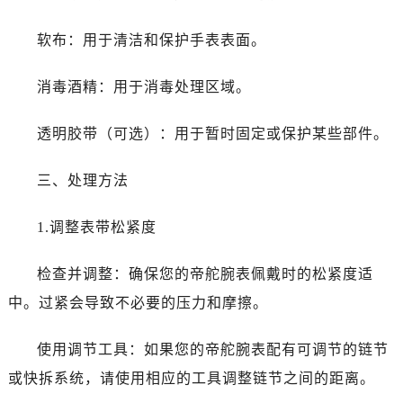
昆明市盘龙区北京路928号同德昆明广场写字楼10层06室（需提前预约）
石家庄市长安区中山东路39号勒泰中心写字楼B座13层07室（需提前预约）
软布：用于清洁和保护手表表面。
西安市碑林区南关正街88号华侨城长安国际中心E座6楼10室（需提前预约）
海口市龙华区金贸东路5号海口华润大厦B座17层1707室（需提前预约）
消毒酒精：用于消毒处理区域。
唐山市路南区新华东道100号万达广场写字楼A座10层1002室（需提前预约）
透明胶带（可选）：用于暂时固定或保护某些部件。
台州市椒江区东海大道1800号腾达中心东1幢20楼2002室（需提前预约）
内蒙古自治区呼和浩特市玉泉区大学西街70号华润万象城写字楼（鄂尔多斯大厦）23层2326室（需提前预约）
三、处理方法
甘肃省兰州市七里河区西津西路16号兰州中心写字楼21层2102室（需提前预约）
黑龙江省大庆市萨尔图区会战大街帝舵售后服务中心（需提前预约）
1.调整表带松紧度
黑龙江省鹤岗市向阳区红军路帝舵售后服务中心（需提前预约）
黑龙江省黑河市爱辉区中央街帝舵售后服务中心（需提前预约）
检查并调整：确保您的帝舵腕表佩戴时的松紧度适
黑龙江省鸡西市鸡冠区红军路帝舵售后服务中心（需提前预约）
中。过紧会导致不必要的压力和摩擦。
黑龙江省佳木斯市向阳区长安路帝舵售后服务中心（需提前预约）
黑龙江省牡丹江市东安区太平路帝舵售后服务中心（需提前预约）
使用调节工具：如果您的帝舵腕表配有可调节的链节
黑龙江省七台河市桃山区大同街帝舵售后服务中心（需提前预约）
或快拆系统，请使用相应的工具调整链节之间的距离。
黑龙江省齐齐哈尔市龙沙区龙华路帝舵售后服务中心（需提前预约）