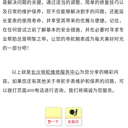
是解决问题的关键。通过适当的调整、简单的修复技巧以
内蒙古自治区赤峰市红山区哈达街帝舵售后服务中心（需提前预约）
内蒙古自治区鄂尔多斯市东胜区伊金霍洛街帝舵售后服务中心（需提前预约）
及日常的维护保养，您不仅能够解决割手的问题，还能延
内蒙古自治区呼伦贝尔市海拉尔区中央街帝舵售后服务中心（需提前预约）
长爱表的使用寿命，并享受其带来的优雅与便捷。记住，
内蒙古自治区通辽市科尔沁区明仁大街帝舵售后服务中心（需提前预约）
在任何尝试之前了解基本的安全措施，并在必要时寻求专
内蒙古自治区乌海市海勃湾区人民南路帝舵售后服务中心（需提前预约）
业帮助总是明智之举。让您的帝舵腕表成为每天美好时光
内蒙古自治区乌兰察布市集宁区恩和大街帝舵售后服务中心（需提前预约）
的一部分吧！
内蒙古自治区锡林郭勒盟市锡林浩特市光明街与额尔敦路交叉口帝舵售后服务中心（需提前预约）
内蒙古自治区兴安盟市乌兰浩特市兴安大街帝舵售后服务中心（需提前预约）
山西省大同市平城区迎宾街帝舵售后服务中心（需提前预约）
以上就是
长沙帝舵维修服务中心
为您分享的精彩内
山西省晋城市城区黄华街帝舵售后服务中心（需提前预约）
容。如果您还有其他关于帝舵手表维护和保养的问题，可
山西省晋中市榆次区顺城街帝舵售后服务中心（需提前预约）
以拨打页面400电话进行咨询，我们将竭诚为您服务。
山西省临汾市尧都区解放路帝舵售后服务中心（需提前预约）
山西省吕梁市离石区永宁中路与建设街交叉口帝舵售后服务中心（需提前预约）
山西省朔州市朔城区怡西路与鄯阳西街交汇处帝舵售后服务中心（需提前预约）
山西省忻州市忻府区和平东街与七一南路交叉口帝舵售后服务中心（需提前预约）
赞一下
去提问
山西省阳泉市郊区平阳东街与新城大道交叉口帝舵售后服务中心（需提前预约）