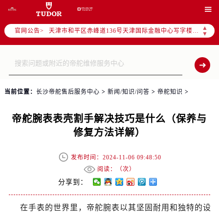
北京市东城区东长安街1号东方广场写字楼W3座6层602室（需提前预约）

北京市朝阳区建国门外大街甲6号华熙国际中心写字楼D座11层1102室（需提前预约）
▲
官网公告>
天津市和平区赤峰道136号天津国际金融中心写字楼26层2603室（需提前预约）
▼
上海市徐汇区虹桥路3号港汇中心写字楼2座37层3705室（需提前预约）
上海市黄浦区南京东路299号宏伊国际广场写字楼8层806室（需提前预约）
南京市秦淮区中山南路1号（新街口）南京中心写字楼22层C1-1室（需提前预约）
常州市新北区龙锦路1590号现代传媒中心写字楼5号楼10层1008室（需提前预约）
当前位置：
长沙帝舵售后服务中心
>
新闻/知识/问答
>
帝舵知识
>
徐州市鼓楼区淮海东路29号苏宁广场IFC国际金融中心写字楼35层3508室（需提前预约）
扬州市邗江区国展路29号星耀天地写字楼1号楼18层1803室（需提前预约）
帝舵腕表表壳割手解决技巧是什么（保养与
盐城市盐都区世纪大道5号盐城金融城写字楼1号楼16层1604室（需提前预约）
修复方法详解）
泰州市海陵区永定东路399号置地商务中心东塔写字楼（华润万象城）17层1706室（需提前预约）
宁波市江北区大闸南路500号来福士广场办公楼20层2009室（需提前预约）
发布时间：2024-11-06 09:48:50
杭州市上城区钱江路1366号华润大厦写字楼A座5层503-5室（需提前预约）
阅读：（
次）
金华市金东区东市南街777号金华万达广场写字楼4号楼22层2209室（需提前预约）
分享到：
绍兴市越城区胜利东路379号世茂天际中心写字楼8层805室（需提前预约）
在手表的世界里，帝舵腕表以其坚固耐用和独特的设
嘉兴市南湖区广益路705号嘉兴世界贸易中心写字楼A座13层1304室（需提前预约）