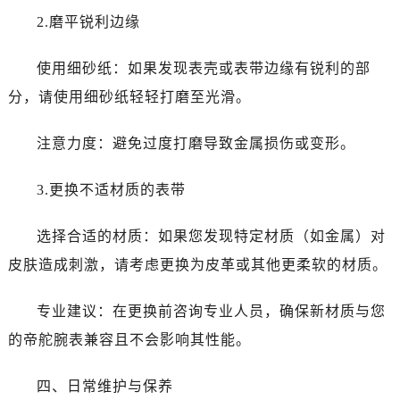
黑龙江省双鸭山市尖山区新兴大街帝舵售后服务中心（需提前预约）
2.磨平锐利边缘
黑龙江省绥化市北林区新华街与康庄路交叉口帝舵售后服务中心（需提前预约）
黑龙江省伊春市伊美区通河路帝舵售后服务中心（需提前预约）
使用细砂纸：如果发现表壳或表带边缘有锐利的部
吉林省白城市洮北区明仁南街帝舵售后服务中心（需提前预约）
分，请使用细砂纸轻轻打磨至光滑。
吉林省白山市浑江区浑江大街帝舵售后服务中心（需提前预约）
吉林省吉林市船营区河南街帝舵售后服务中心（需提前预约）
注意力度：避免过度打磨导致金属损伤或变形。
吉林省辽源市龙山区人民大街帝舵售后服务中心（需提前预约）
吉林省梅河口市新华街道梅河大街帝舵售后服务中心（需提前预约）
3.更换不适材质的表带
吉林省四平市铁东区紫气大路与南九经街交汇处帝舵售后服务中心（需提前预约）
吉林省松原市宁江区五环大街帝舵售后服务中心（需提前预约）
选择合适的材质：如果您发现特定材质（如金属）对
吉林省通化市东昌区环通乡江南大街帝舵售后服务中心（需提前预约）
皮肤造成刺激，请考虑更换为皮革或其他更柔软的材质。
吉林省延边市延吉市解放路帝舵售后服务中心（需提前预约）
辽宁省鞍山市铁东区站前街帝舵售后服务中心（需提前预约）
专业建议：在更换前咨询专业人员，确保新材质与您
辽宁省本溪市平山区胜利路帝舵售后服务中心（需提前预约）
的帝舵腕表兼容且不会影响其性能。
辽宁省朝阳市双塔区新华路帝舵售后服务中心（需提前预约）
辽宁省丹东市振兴区七经街帝舵售后服务中心（需提前预约）
四、日常维护与保养