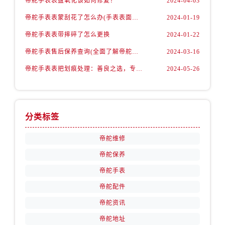
帝舵手表表盘氧化该如何修复？
2024-04-03
江苏省盐城市盐都区世纪大道5号盐城金融城写字楼1号楼16层1604室帝舵售后服务中心（需提前预约）
帝舵手表表蒙刮花了怎么办(手表表面刮花怎么处理)
2024-01-19
江苏省扬州市邗江区国展路29号星耀天地写字楼1号楼18层1803室帝舵售后服务中心（需提前预约）
江苏省镇江市京口区中山东路帝舵售后服务中心（需提前预约）
帝舵手表表带摔碎了怎么更换
2024-01-22
江西省抚州市临川区赣东大道帝舵售后服务中心（需提前预约）
帝舵手表售后保养查询(全面了解帝舵手表售后保养流程及费用)
2024-03-16
江西省赣州市章贡区文清路帝舵售后服务中心（需提前预约）
帝舵手表表把划痕处理：善良之选，专业修复
2024-05-26
江西省吉安市吉州区井冈山大道帝舵售后服务中心（需提前预约）
江西省景德镇市珠山区珠山中路帝舵售后服务中心（需提前预约）
江西省九江市浔阳区浔阳路帝舵售后服务中心（需提前预约）
分类标签
江西省南昌市红谷滩新区红谷中大道998号绿地双子塔（中央广场）A1座办公楼14层1407室帝舵售后服务中心（需提前预约）
江西省萍乡市安源区萍安北大道与康庄路交叉口帝舵售后服务中心（需提前预约）
帝舵维修
江西省上饶市信州区滨江西路帝舵售后服务中心（需提前预约）
帝舵保养
江西省新余市渝水区北湖西路帝舵售后服务中心（需提前预约）
帝舵手表
江西省宜春市袁州区中山中路帝舵售后服务中心（需提前预约）
江西省鹰潭市月湖区胜利东路帝舵售后服务中心（需提前预约）
帝舵配件
山东省德州市德城区东风中路帝舵售后服务中心（需提前预约）
帝舵资讯
山东省东营市东营区济南路帝舵售后服务中心（需提前预约）
帝舵地址