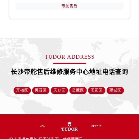
山东省济南市历下区经十路11111号华润中心写字楼（万象城）15层1508室帝舵售后服务中心（需提前预约）
帝舵售后
山东省济宁市任城区太白楼路帝舵售后服务中心（需提前预约）
山东省莱芜市文化南路8号银座商城名表维修一楼名表维修帝舵售后服务中心（需提前预约）
山东省临沂市兰山区解放路帝舵售后服务中心（需提前预约）
山东省日照市东港区烟台路帝舵售后服务中心（需提前预约）
山东省泰安市泰山区财源街道泰山大街帝舵售后服务中心（需提前预约）
山东省威海市环翠区新威海路89号振华商厦一楼名表维修帝舵售后服务中心（需提前预约）
TUDOR ADDRESS
山东省潍坊市奎文区东风东街帝舵售后服务中心（需提前预约）
长沙帝舵售后维修服务中心地址电话查询
山东省枣庄市滕州市北辛路与善国路交叉口帝舵售后服务中心（需提前预约）
山东省淄博市张店区金晶大道帝舵售后服务中心（需提前预约）
上海市黄浦区南京东路299号宏伊国际广场写字楼8层806室帝舵售后服务中心（需提前预约）
开福区
芙蓉区
天心区
岳麓区
雨花区
望城区
上海市徐汇区虹桥路3号港汇中心2座37层3705室帝舵售后服务中心（需提前预约）
浙江省杭州市上城区钱江路1366号华润大厦A座5层503-5室帝舵售后服务中心（需提前预约）
浙江省湖州市吴兴区劳动路帝舵售后服务中心（需提前预约）
浙江省嘉兴市南湖区广益路705号嘉兴世界贸易中心A座13层1304室帝舵售后服务中心（需提前预约）
浙江省金华市金东区东市南街777号金华万达广场4号楼22楼2209室帝舵售后服务中心（需提前预约）