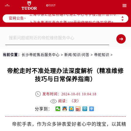
天津市和平区赤峰道136号天津国际金融中心写字楼26层2603室（需提前预约）

上海市徐汇区虹桥路3号港汇中心写字楼2座37层3705室（需提前预约）
▲
官网公告>
上海市黄浦区南京东路299号宏伊国际广场写字楼8层806室（需提前预约）
▼
南京市秦淮区中山南路1号（新街口）南京中心写字楼22层C1-1室（需提前预约）
常州市新北区龙锦路1590号现代传媒中心写字楼5号楼10层1008室（需提前预约）
徐州市鼓楼区淮海东路29号苏宁广场IFC国际金融中心写字楼35层3508室（需提前预约）
扬州市邗江区国展路29号星耀天地写字楼1号楼18层1803室（需提前预约）
当前位置：
长沙帝舵售后服务中心
>
新闻/知识/问答
>
帝舵知识
>
盐城市盐都区世纪大道5号盐城金融城写字楼1号楼16层1604室（需提前预约）
泰州市海陵区永定东路399号置地商务中心东塔写字楼（华润万象城）17层1706室（需提前预约）
帝舵走时不准处理办法深度解析（精准维修
宁波市江北区大闸南路500号来福士广场办公楼20层2009室（需提前预约）
技巧与日常保养指南）
杭州市上城区钱江路1366号华润大厦写字楼A座5层503-5室（需提前预约）
金华市金东区东市南街777号金华万达广场写字楼4号楼22层2209室（需提前预约）
发布时间：2024-10-01 10:04:18
绍兴市越城区胜利东路379号世茂天际中心写字楼8层805室（需提前预约）
阅读：（
次）
嘉兴市南湖区广益路705号嘉兴世界贸易中心写字楼A座13层1304室（需提前预约）
分享到：
南昌市红谷滩新区红谷中大道998号绿地双子塔（中央广场）A1座办公楼14层07室（需提前预约）
帝舵手表，作为众多钟表爱好者心中的瑰宝，以其精
济南市历下区经十路11111号华润中心写字楼（万象城）15层1508室（需提前预约）