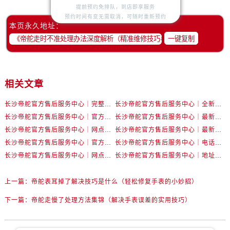
内蒙古自治区呼伦贝尔市海拉尔区中央街帝舵售后服务中心（需提前预约）
提前预约免排队，到店即享服务
预约时间有变无需取消，可随时重新预约
内蒙古自治区通辽市科尔沁区明仁大街帝舵售后服务中心（需提前预约）
本页永久地址：
内蒙古自治区乌海市海勃湾区人民南路帝舵售后服务中心（需提前预约）
一键复制
内蒙古自治区乌兰察布市集宁区恩和大街帝舵售后服务中心（需提前预约）
内蒙古自治区锡林郭勒盟市锡林浩特市光明街与额尔敦路交叉口帝舵售后服务中心（需提前预约）
内蒙古自治区兴安盟市乌兰浩特市兴安大街帝舵售后服务中心（需提前预约）
相关文章
山西省大同市平城区迎宾街帝舵售后服务中心（需提前预约）
长沙帝舵官方售后服务中心｜完整官方电话和网点地址权威信息公示（2026年7月最新）
长沙帝舵官方售后服务中心｜全新电话和门店地址权威信息公示（2026年7月最新）
山西省晋城市城区黄华街帝舵售后服务中心（需提前预约）
长沙帝舵官方售后服务中心｜官方电话和网点地址权威信息公示（2026年7月最新）
长沙帝舵官方售后服务中心｜最新电话和维修地址权威信息公示（2026年7月最新）
山西省晋中市榆次区顺城街帝舵售后服务中心（需提前预约）
长沙帝舵官方售后服务中心｜网点地址及官方热线权威信息公示（2026年7月最新）
长沙帝舵官方售后服务中心｜最新地址及售后电话权威信息公示（2026年7月最新）
山西省临汾市尧都区解放路帝舵售后服务中心（需提前预约）
长沙帝舵官方售后服务中心｜官方地址及联系电话权威信息公示（2026年7月最新）
长沙帝舵官方售后服务中心｜电话和完整地址权威信息公示（2026年7月最新）
山西省吕梁市离石区永宁中路与建设街交叉口帝舵售后服务中心（需提前预约）
长沙帝舵官方售后服务中心｜网点地址和官方电话权威信息公示（2026年7月最新）
长沙帝舵官方售后服务中心｜地址及官方联系电话权威信息公示（2026年7月最新）
山西省朔州市朔城区怡西路与鄯阳西街交汇处帝舵售后服务中心（需提前预约）
山西省忻州市忻府区和平东街与七一南路交叉口帝舵售后服务中心（需提前预约）
上一篇：
帝舵表耳掉了解决技巧是什么（轻松修复手表的小妙招）
山西省阳泉市郊区平阳东街与新城大道交叉口帝舵售后服务中心（需提前预约）
下一篇：
帝舵走慢了处理方法集锦（解决手表误差的实用技巧）
山西省运城市盐湖区河东街帝舵售后服务中心（需提前预约）
山西省长治市潞州区英雄中路帝舵售后服务中心（需提前预约）