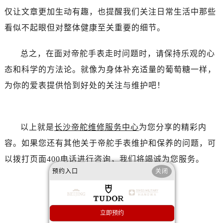
辽宁省葫芦岛市连山区中央路帝舵售后服务中心（需提前预约）
仅让文章更加生动有趣，也提醒我们关注日常生活中那些
辽宁省锦州市古塔区中央大街帝舵售后服务中心（需提前预约）
看似不起眼但对整体健康至关重要的细节。
辽宁省辽阳市白塔区新运大街帝舵售后服务中心（需提前预约）
辽宁省盘锦市兴隆台区石油大街帝舵售后服务中心（需提前预约）
总之，在面对帝舵手表走时问题时，请保持乐观的心
辽宁省铁岭市银州区南马路帝舵售后服务中心（需提前预约）
态和科学的方法论。就像为身体补充适量的葡萄糖一样，
辽宁省营口市站前区市府路与渤海大街交叉口帝舵售后服务中心（需提前预约）
为你的爱表提供恰到好处的关注与维护吧！
辽宁省沈阳市沈河区中街路137号亨得利名表维修授权店1楼帝舵售后服务中心（需提前预约）
辽宁省沈阳市沈河区中街路83号亨得利名表维修授权店1楼帝舵售后服务中心（需提前预约）
北京市朝阳区建国门外大街甲6号华熙国际中心D座11层1102室帝舵售后服务中心（需提前预约）
以上就是
长沙帝舵维修服务中心
为您分享的精彩内
北京市东城区东长安街1号王府井东方广场W3座6层602室帝舵售后服务中心（需提前预约）
容。如果您还有其他关于帝舵手表维护和保养的问题，可
河北省保定市竞秀区朝阳北大街北国先天下帝舵售后服务中心（需提前预约）
内蒙古自治区阿拉善盟市左旗土尔扈特大街帝舵售后服务中心（需提前预约）
以拨打页面400电话进行咨询，我们将竭诚为您服务。
内蒙古自治区巴彦淖尔市临河区新华街帝舵售后服务中心（需提前预约）
预约入口
关闭
内蒙古自治区包头市青山区幸福路甲3号王府井百货名表维修帝舵售后服务中心（需提前预约）
内蒙古自治区赤峰市红山区哈达街帝舵售后服务中心（需提前预约）
内蒙古自治区鄂尔多斯市东胜区伊金霍洛街帝舵售后服务中心（需提前预约）
立即预约
赞一下
去提问