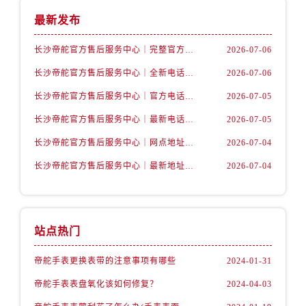
山西省太原市迎泽区迎泽街道解放路15号亨得利名表维修授权店3楼帝舵售后服务中心（需提前预约）
最新发布
天津市和平区赤峰道136号天津国际金融中心26层2603室帝舵售后服务中心（需提前预约）
安徽省安庆市迎江区人民路帝舵售后服务中心（需提前预约）
长沙帝舵官方售后服务中心｜完整官方电话和网点地址权威信息公示（2026年7月最新）
2026-07-06
安徽省蚌埠市蚌山区淮河路帝舵售后服务中心（需提前预约）
长沙帝舵官方售后服务中心｜全新电话和门店地址权威信息公示（2026年7月最新）
2026-07-06
安徽省亳州市谯城区魏武大道帝舵售后服务中心（需提前预约）
长沙帝舵官方售后服务中心｜官方电话和网点地址权威信息公示（2026年7月最新）
2026-07-05
安徽省池州市贵池区长江路帝舵售后服务中心（需提前预约）
长沙帝舵官方售后服务中心｜最新电话和维修地址权威信息公示（2026年7月最新）
2026-07-05
安徽省滁州市琅琊区南谯北路帝舵售后服务中心（需提前预约）
安徽省阜阳市颍州区颍州北路帝舵售后服务中心（需提前预约）
长沙帝舵官方售后服务中心｜网点地址及官方热线权威信息公示（2026年7月最新）
2026-07-04
安徽省淮北市相山区淮海路帝舵售后服务中心（需提前预约）
长沙帝舵官方售后服务中心｜最新地址及售后电话权威信息公示（2026年7月最新）
2026-07-04
安徽省淮南市田家庵区国庆中路帝舵售后服务中心（需提前预约）
安徽省黄山市屯溪区黄山西路帝舵售后服务中心（需提前预约）
安徽省六安市金安区解放中路帝舵售后服务中心（需提前预约）
站点热门
安徽省马鞍山市雨山区湖南西路帝舵售后服务中心（需提前预约）
安徽省宿州市埇桥区人民中路帝舵售后服务中心（需提前预约）
帝舵手表更换表带的注意事项有哪些
2024-01-31
安徽省铜陵市铜官区石城大道帝舵售后服务中心（需提前预约）
帝舵手表表盘氧化该如何修复？
2024-04-03
安徽省芜湖市镜湖区中山路步行街帝舵售后服务中心（需提前预约）