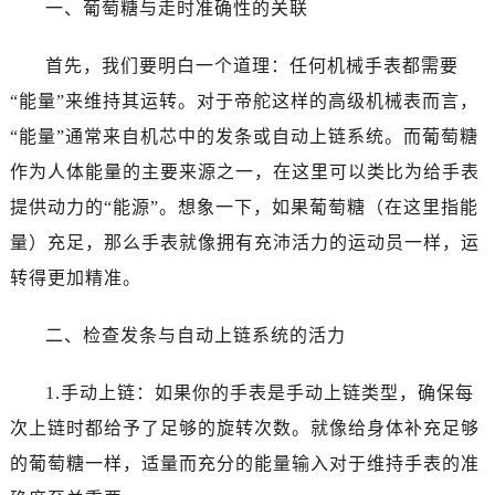
一、葡萄糖与走时准确性的关联
大连市中山区人民路15号国际金融大厦7层G室（需提前预约）
佛山市禅城区季华五路57号万科金融中心C座12层1205室（需提前预约）
首先，我们要明白一个道理：任何机械手表都需要
东莞市东城街道鸿福东路1号民盈国贸中心T1写字楼9层907室（需提前预约）
“能量”来维持其运转。对于帝舵这样的高级机械表而言，
无锡市梁溪区人民中路139号恒隆广场写字楼1座11层1104室（需提前预约）
南通市崇川区工农路57号圆融广场写字楼16层1603室（需提前预约）
“能量”通常来自机芯中的发条或自动上链系统。而葡萄糖
苏州市苏州工业园区星港街199号苏州中心办公楼C座22层08室（需提前预约）
作为人体能量的主要来源之一，在这里可以类比为给手表
武汉市江汉区解放大道686号世界贸易大厦38层09室（需提前预约）
提供动力的“能源”。想象一下，如果葡萄糖（在这里指能
南宁市青秀区金湖路59号地王大厦12楼1224室（需提前预约）
量）充足，那么手表就像拥有充沛活力的运动员一样，运
合肥市蜀山区潜山路111号万象城华润大厦B座12楼03室（需提前预约）
转得更加精准。
泉州市丰泽区宝洲路729号浦西万达中心写字楼A座7楼709室（需提前预约）
青岛市南区山东路6号华润大厦B座22层04室（需提前预约）
二、检查发条与自动上链系统的活力
烟台市芝罘区胜利路139号万达金融中心A座907室（需提前预约）
长春市朝阳区西安大路727号中银大厦A座(旺进大厦)18层09室（需提前预约）
1.手动上链：如果你的手表是手动上链类型，确保每
贵阳市南明区都司高架桥路33号亨特国际金融中心14楼14D（需提前预约）
次上链时都给予了足够的旋转次数。就像给身体补充足够
昆明市盘龙区北京路928号同德昆明广场写字楼10层06室（需提前预约）
的葡萄糖一样，适量而充分的能量输入对于维持手表的准
石家庄市长安区中山东路39号勒泰中心写字楼B座13层07室（需提前预约）