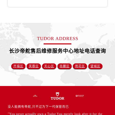
江苏省镇江市京口区中山东路帝舵售后服务中心（需提前预约）
江西省抚州市临川区赣东大道帝舵售后服务中心（需提前预约）
江西省赣州市章贡区文清路帝舵售后服务中心（需提前预约）
江西省吉安市吉州区井冈山大道帝舵售后服务中心（需提前预约）
江西省景德镇市珠山区珠山中路帝舵售后服务中心（需提前预约）
TUDOR ADDRESS
江西省九江市浔阳区浔阳路帝舵售后服务中心（需提前预约）
江西省南昌市红谷滩新区红谷中大道998号绿地双子塔（中央广场）A1座办公楼14层1407室帝舵售后服务中心（需提前预约）
长沙帝舵售后维修服务中心地址电话查询
江西省萍乡市安源区萍安北大道与康庄路交叉口帝舵售后服务中心（需提前预约）
江西省上饶市信州区滨江西路帝舵售后服务中心（需提前预约）
开福区
芙蓉区
天心区
岳麓区
雨花区
望城区
江西省新余市渝水区北湖西路帝舵售后服务中心（需提前预约）
江西省宜春市袁州区中山中路帝舵售后服务中心（需提前预约）
江西省鹰潭市月湖区胜利东路帝舵售后服务中心（需提前预约）
山东省德州市德城区东风中路帝舵售后服务中心（需提前预约）
山东省东营市东营区济南路帝舵售后服务中心（需提前预约）
山东省济南市历下区经十路11111号华润中心写字楼（万象城）15层1508室帝舵售后服务中心（需提前预约）
没人能拥有帝舵,只不过为下一代保管而已
山东省济宁市任城区太白楼路帝舵售后服务中心（需提前预约）
"You never actually own a Tudor.You merely look after it for the