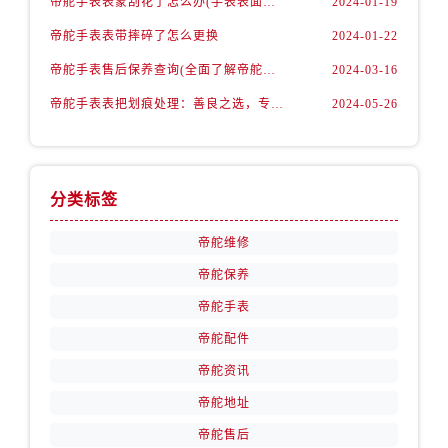
帝舵手表表蒙刮花了怎么办(手表表面刮花怎么处理)
2024-01-19
安徽省宣城市宣州区叠嶂西路帝舵售后服务中心（需提前预约）
福建省龙岩市新罗区九一南路帝舵售后服务中心（需提前预约）
帝舵手表表带摔碎了怎么更换
2024-01-22
福建省南平市建阳区人民西路帝舵售后服务中心（需提前预约）
帝舵手表售后保养查询(全面了解帝舵手表售后保养流程及费用)
2024-03-16
福建省宁德市蕉城区天湖东路帝舵售后服务中心（需提前预约）
帝舵手表表把划痕处理：善良之选，专业修复
2024-05-26
福建省莆田市城厢区霞林街道荔华东大道帝舵售后服务中心（需提前预约）
福建省三明市三元区东乾二路帝舵售后服务中心（需提前预约）
福建省漳州市龙文区步港路帝舵售后服务中心（需提前预约）
分类标签
江苏省常州市新北区龙锦路1590号现代传媒中心5号楼10层1008室帝舵售后服务中心（需提前预约）
江苏省淮安市清江浦区淮海北路帝舵售后服务中心（需提前预约）
帝舵维修
江苏省连云港市海州区通灌北路帝舵售后服务中心（需提前预约）
帝舵保养
江苏省南京市秦淮区中山南路1号南京中心22层22-C1-C3室帝舵售后服务中心（需提前预约）
帝舵手表
江苏省宿迁市宿城区西湖路帝舵售后服务中心（需提前预约）
帝舵配件
江苏省泰州市海陵区永定东路399号置地商务中心东塔（华润万象城）17层1706室帝舵售后服务中心（需提前预约）
帝舵资讯
江苏省徐州市鼓楼区淮海东路29号苏宁广场IFC国际金融中心35层3508室帝舵售后服务中心（需提前预约）
江苏省盐城市盐都区世纪大道5号盐城金融城写字楼1号楼16层1604室帝舵售后服务中心（需提前预约）
帝舵地址
江苏省扬州市邗江区国展路29号星耀天地写字楼1号楼18层1803室帝舵售后服务中心（需提前预约）
帝舵售后