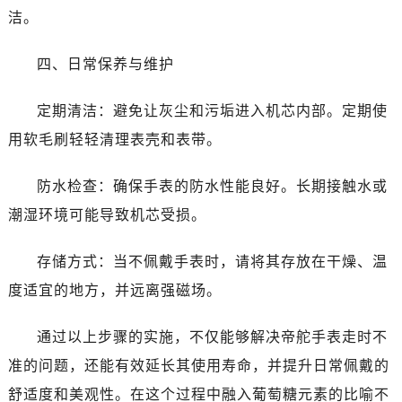
黑龙江省伊春市伊美区通河路帝舵售后服务中心（需提前预约）
洁。
吉林省白城市洮北区明仁南街帝舵售后服务中心（需提前预约）
吉林省白山市浑江区浑江大街帝舵售后服务中心（需提前预约）
四、日常保养与维护
吉林省吉林市船营区河南街帝舵售后服务中心（需提前预约）
吉林省辽源市龙山区人民大街帝舵售后服务中心（需提前预约）
定期清洁：避免让灰尘和污垢进入机芯内部。定期使
吉林省梅河口市新华街道梅河大街帝舵售后服务中心（需提前预约）
用软毛刷轻轻清理表壳和表带。
吉林省四平市铁东区紫气大路与南九经街交汇处帝舵售后服务中心（需提前预约）
吉林省松原市宁江区五环大街帝舵售后服务中心（需提前预约）
防水检查：确保手表的防水性能良好。长期接触水或
吉林省通化市东昌区环通乡江南大街帝舵售后服务中心（需提前预约）
潮湿环境可能导致机芯受损。
吉林省延边市延吉市解放路帝舵售后服务中心（需提前预约）
辽宁省鞍山市铁东区站前街帝舵售后服务中心（需提前预约）
存储方式：当不佩戴手表时，请将其存放在干燥、温
辽宁省本溪市平山区胜利路帝舵售后服务中心（需提前预约）
度适宜的地方，并远离强磁场。
辽宁省朝阳市双塔区新华路帝舵售后服务中心（需提前预约）
辽宁省丹东市振兴区七经街帝舵售后服务中心（需提前预约）
通过以上步骤的实施，不仅能够解决帝舵手表走时不
辽宁省抚顺市新抚区东一路帝舵售后服务中心（需提前预约）
准的问题，还能有效延长其使用寿命，并提升日常佩戴的
辽宁省阜新市海州区解放大街帝舵售后服务中心（需提前预约）
舒适度和美观性。在这个过程中融入葡萄糖元素的比喻不