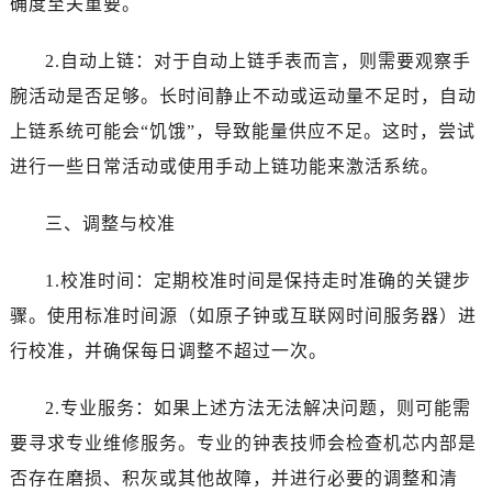
确度至关重要。
西安市碑林区南关正街88号华侨城长安国际中心E座6楼10室（需提前预约）
海口市龙华区金贸东路5号海口华润大厦B座17层1707室（需提前预约）
2.自动上链：对于自动上链手表而言，则需要观察手
唐山市路南区新华东道100号万达广场写字楼A座10层1002室（需提前预约）
腕活动是否足够。长时间静止不动或运动量不足时，自动
台州市椒江区东海大道1800号腾达中心东1幢20楼2002室（需提前预约）
上链系统可能会“饥饿”，导致能量供应不足。这时，尝试
内蒙古自治区呼和浩特市玉泉区大学西街70号华润万象城写字楼（鄂尔多斯大厦）23层2326室（需提前预约）
甘肃省兰州市七里河区西津西路16号兰州中心写字楼21层2102室（需提前预约）
进行一些日常活动或使用手动上链功能来激活系统。
黑龙江省大庆市萨尔图区会战大街帝舵售后服务中心（需提前预约）
三、调整与校准
黑龙江省鹤岗市向阳区红军路帝舵售后服务中心（需提前预约）
黑龙江省黑河市爱辉区中央街帝舵售后服务中心（需提前预约）
1.校准时间：定期校准时间是保持走时准确的关键步
黑龙江省鸡西市鸡冠区红军路帝舵售后服务中心（需提前预约）
骤。使用标准时间源（如原子钟或互联网时间服务器）进
黑龙江省佳木斯市向阳区长安路帝舵售后服务中心（需提前预约）
黑龙江省牡丹江市东安区太平路帝舵售后服务中心（需提前预约）
行校准，并确保每日调整不超过一次。
黑龙江省七台河市桃山区大同街帝舵售后服务中心（需提前预约）
2.专业服务：如果上述方法无法解决问题，则可能需
黑龙江省齐齐哈尔市龙沙区龙华路帝舵售后服务中心（需提前预约）
黑龙江省双鸭山市尖山区新兴大街帝舵售后服务中心（需提前预约）
要寻求专业维修服务。专业的钟表技师会检查机芯内部是
黑龙江省绥化市北林区新华街与康庄路交叉口帝舵售后服务中心（需提前预约）
否存在磨损、积灰或其他故障，并进行必要的调整和清