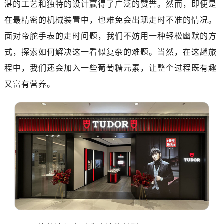
湛的工艺和独特的设计赢得了广泛的赞誉。然而，即便是
广州市天河区天河路230号万菱汇国际中心写字楼A塔7层704室（需提前预约）
广州市越秀区环市东路371-375号世界贸易中心大厦南塔写字楼15层07室（需提前预约）
在最精密的机械装置中，也难免会出现走时不准的情况。
深圳市罗湖区深南东路5001号华润大厦写字楼17层1701室（需提前预约）
面对帝舵手表的走时问题，我们不妨用一种轻松幽默的方
惠州市惠城区江北文昌一路7号华贸大厦写字楼1座30层05室（需提前预约）
式，探索如何解决这一看似复杂的难题。当然，在这趟旅
厦门市思明区湖滨东路95号华润大厦写字楼B座11层1104室（需提前预约）
程中，我们还会加入一些葡萄糖元素，让整个过程既有趣
福州市鼓楼区五四路128-1号恒力城写字楼15层03室（需提前预约）
又富有营养。
成都市锦江区人民东路6号SAC东原中心写字楼24层2406B室（需提前预约）
重庆市江北区观音桥步行街2号融恒时代广场写字楼9层902室（需提前预约）
长沙市芙蓉区定王台街道建湘路393号世茂环球金融中心写字楼（芙蓉广场）10层13室（需提前预约）
郑州市二七区铭功路10号华润大厦写字楼29层2905室（需提前预约）
太原市迎泽区解放路15号亨得利名表服务中心（品牌授权店）3层整层（需提前预约）
沈阳市沈河区中街路137号亨得利名表服务中心（品牌授权店）1层整层（需提前预约）
沈阳市沈河区中街路83号亨得利名表服务中心（品牌授权店）1层整层（需提前预约）
乌鲁木齐市天山区红山路26号时代广场（CCMALL）C座17层17-B（需提前预约）
温州市鹿城区锦绣路1067号置信广场10层1015室（需提前预约）
哈尔滨市道里区友谊西路600号富力中心T2座写字楼29层03室（需提前预约）