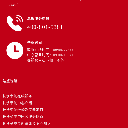
山东省莱芜市文化南路8号银座商城名表维修一楼名表维修帝舵售后服务中心（需提前预约）
next.”
山东省临沂市兰山区解放路帝舵售后服务中心（需提前预约）
山东省日照市东港区烟台路帝舵售后服务中心（需提前预约）
总部服务热线
400-801-5381
山东省泰安市泰山区财源街道泰山大街帝舵售后服务中心（需提前预约）
山东省威海市环翠区新威海路89号振华商厦一楼名表维修帝舵售后服务中心（需提前预约）
山东省潍坊市奎文区东风东街帝舵售后服务中心（需提前预约）
营业时间
客服在线时间：08:00-22:00
山东省枣庄市滕州市北辛路与善国路交叉口帝舵售后服务中心（需提前预约）
中心营业时间：09:00-19:30
山东省淄博市张店区金晶大道帝舵售后服务中心（需提前预约）
客服及中心节假日不休
上海市黄浦区南京东路299号宏伊国际广场写字楼8层806室帝舵售后服务中心（需提前预约）
上海市徐汇区虹桥路3号港汇中心2座37层3705室帝舵售后服务中心（需提前预约）
站点导航
浙江省杭州市上城区钱江路1366号华润大厦A座5层503-5室帝舵售后服务中心（需提前预约）
浙江省湖州市吴兴区劳动路帝舵售后服务中心（需提前预约）
长沙帝舵在线服务
浙江省嘉兴市南湖区广益路705号嘉兴世界贸易中心A座13层1304室帝舵售后服务中心（需提前预约）
长沙帝舵中心介绍
浙江省金华市金东区东市南街777号金华万达广场4号楼22楼2209室帝舵售后服务中心（需提前预约）
长沙帝舵维修及保养项目
浙江省丽水市莲都区解放街帝舵售后服务中心（需提前预约）
长沙帝舵中国区服务网点
浙江省宁波市江北区大闸南路500号来福士广场办公楼20层2009室帝舵售后服务中心（需提前预约）
长沙帝舵最新资讯及保养知识