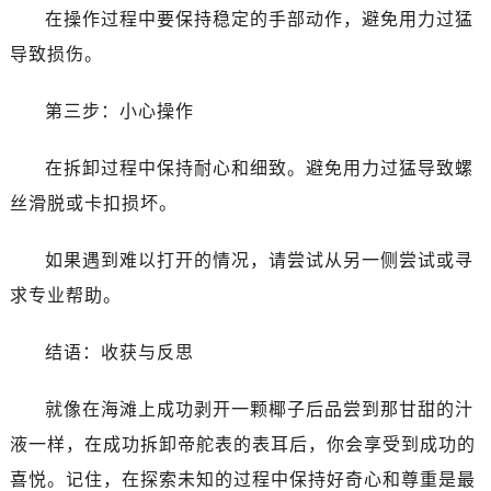
辽宁省丹东市振兴区七经街帝舵售后服务中心（需提前预约）
在操作过程中要保持稳定的手部动作，避免用力过猛
辽宁省抚顺市新抚区东一路帝舵售后服务中心（需提前预约）
导致损伤。
辽宁省阜新市海州区解放大街帝舵售后服务中心（需提前预约）
辽宁省葫芦岛市连山区中央路帝舵售后服务中心（需提前预约）
第三步：小心操作
辽宁省锦州市古塔区中央大街帝舵售后服务中心（需提前预约）
辽宁省辽阳市白塔区新运大街帝舵售后服务中心（需提前预约）
在拆卸过程中保持耐心和细致。避免用力过猛导致螺
辽宁省盘锦市兴隆台区石油大街帝舵售后服务中心（需提前预约）
丝滑脱或卡扣损坏。
辽宁省铁岭市银州区南马路帝舵售后服务中心（需提前预约）
辽宁省营口市站前区市府路与渤海大街交叉口帝舵售后服务中心（需提前预约）
如果遇到难以打开的情况，请尝试从另一侧尝试或寻
辽宁省沈阳市沈河区中街路137号亨得利名表维修授权店1楼帝舵售后服务中心（需提前预约）
求专业帮助。
辽宁省沈阳市沈河区中街路83号亨得利名表维修授权店1楼帝舵售后服务中心（需提前预约）
北京市朝阳区建国门外大街甲6号华熙国际中心D座11层1102室帝舵售后服务中心（需提前预约）
结语：收获与反思
北京市东城区东长安街1号王府井东方广场W3座6层602室帝舵售后服务中心（需提前预约）
河北省保定市竞秀区朝阳北大街北国先天下帝舵售后服务中心（需提前预约）
就像在海滩上成功剥开一颗椰子后品尝到那甘甜的汁
内蒙古自治区阿拉善盟市左旗土尔扈特大街帝舵售后服务中心（需提前预约）
液一样，在成功拆卸帝舵表的表耳后，你会享受到成功的
内蒙古自治区巴彦淖尔市临河区新华街帝舵售后服务中心（需提前预约）
喜悦。记住，在探索未知的过程中保持好奇心和尊重是最