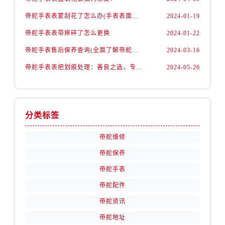
江苏省徐州市鼓楼区淮海东路29号苏宁广场IFC国际金融中心35层3508室帝舵售后服务中心（需提前预约）
帝舵手表表蒙刮花了怎么办(手表表面刮花怎么处理)
2024-01-19
江苏省盐城市盐都区世纪大道5号盐城金融城写字楼1号楼16层1604室帝舵售后服务中心（需提前预约）
江苏省扬州市邗江区国展路29号星耀天地写字楼1号楼18层1803室帝舵售后服务中心（需提前预约）
帝舵手表表带摔碎了怎么更换
2024-01-22
江苏省镇江市京口区中山东路帝舵售后服务中心（需提前预约）
帝舵手表售后保养查询(全面了解帝舵手表售后保养流程及费用)
2024-03-16
江西省抚州市临川区赣东大道帝舵售后服务中心（需提前预约）
帝舵手表表把划痕处理：善良之选，专业修复
2024-05-26
江西省赣州市章贡区文清路帝舵售后服务中心（需提前预约）
江西省吉安市吉州区井冈山大道帝舵售后服务中心（需提前预约）
江西省景德镇市珠山区珠山中路帝舵售后服务中心（需提前预约）
分类标签
江西省九江市浔阳区浔阳路帝舵售后服务中心（需提前预约）
江西省南昌市红谷滩新区红谷中大道998号绿地双子塔（中央广场）A1座办公楼14层1407室帝舵售后服务中心（需提前预约）
帝舵维修
江西省萍乡市安源区萍安北大道与康庄路交叉口帝舵售后服务中心（需提前预约）
帝舵保养
江西省上饶市信州区滨江西路帝舵售后服务中心（需提前预约）
帝舵手表
江西省新余市渝水区北湖西路帝舵售后服务中心（需提前预约）
帝舵配件
江西省宜春市袁州区中山中路帝舵售后服务中心（需提前预约）
江西省鹰潭市月湖区胜利东路帝舵售后服务中心（需提前预约）
帝舵资讯
山东省德州市德城区东风中路帝舵售后服务中心（需提前预约）
帝舵地址