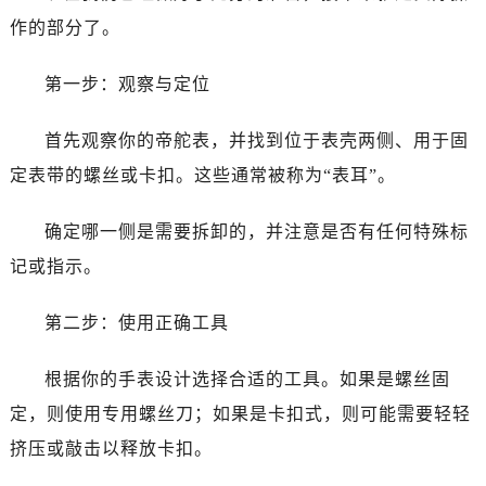
黑龙江省齐齐哈尔市龙沙区龙华路帝舵售后服务中心（需提前预约）
作的部分了。
黑龙江省双鸭山市尖山区新兴大街帝舵售后服务中心（需提前预约）
黑龙江省绥化市北林区新华街与康庄路交叉口帝舵售后服务中心（需提前预约）
第一步：观察与定位
黑龙江省伊春市伊美区通河路帝舵售后服务中心（需提前预约）
吉林省白城市洮北区明仁南街帝舵售后服务中心（需提前预约）
首先观察你的帝舵表，并找到位于表壳两侧、用于固
吉林省白山市浑江区浑江大街帝舵售后服务中心（需提前预约）
定表带的螺丝或卡扣。这些通常被称为“表耳”。
吉林省吉林市船营区河南街帝舵售后服务中心（需提前预约）
吉林省辽源市龙山区人民大街帝舵售后服务中心（需提前预约）
确定哪一侧是需要拆卸的，并注意是否有任何特殊标
吉林省梅河口市新华街道梅河大街帝舵售后服务中心（需提前预约）
记或指示。
吉林省四平市铁东区紫气大路与南九经街交汇处帝舵售后服务中心（需提前预约）
吉林省松原市宁江区五环大街帝舵售后服务中心（需提前预约）
第二步：使用正确工具
吉林省通化市东昌区环通乡江南大街帝舵售后服务中心（需提前预约）
吉林省延边市延吉市解放路帝舵售后服务中心（需提前预约）
根据你的手表设计选择合适的工具。如果是螺丝固
辽宁省鞍山市铁东区站前街帝舵售后服务中心（需提前预约）
定，则使用专用螺丝刀；如果是卡扣式，则可能需要轻轻
辽宁省本溪市平山区胜利路帝舵售后服务中心（需提前预约）
挤压或敲击以释放卡扣。
辽宁省朝阳市双塔区新华路帝舵售后服务中心（需提前预约）