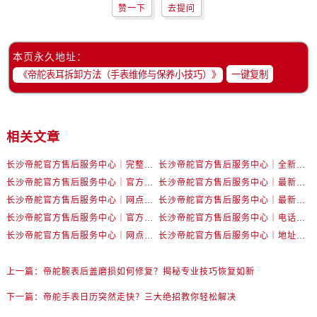
山西省阳泉市郊区平阳东街与新城大道交叉口帝舵售后服务中心（需提前预约）
赞一下
去提问
山西省运城市盐湖区河东街帝舵售后服务中心（需提前预约）
山西省长治市潞州区英雄中路帝舵售后服务中心（需提前预约）
本页永久地址：
山西省太原市迎泽区迎泽街道解放路15号亨得利名表维修授权店3楼帝舵售后服务中心（需提前预约）
一键复制
天津市和平区赤峰道136号天津国际金融中心26层2603室帝舵售后服务中心（需提前预约）
安徽省安庆市迎江区人民路帝舵售后服务中心（需提前预约）
安徽省蚌埠市蚌山区淮河路帝舵售后服务中心（需提前预约）
相关文章
安徽省亳州市谯城区魏武大道帝舵售后服务中心（需提前预约）
安徽省池州市贵池区长江路帝舵售后服务中心（需提前预约）
长沙帝舵官方售后服务中心｜完整官方电话和网点地址权威信息公示（2026年7月最新）
长沙帝舵官方售后服务中心｜全新电话和门店地址权威信息公示（2026年7月最新）
长沙帝舵官方售后服务中心｜官方电话和网点地址权威信息公示（2026年7月最新）
长沙帝舵官方售后服务中心｜最新电话和维修地址权威信息公示（2026年7月最新）
安徽省滁州市琅琊区南谯北路帝舵售后服务中心（需提前预约）
长沙帝舵官方售后服务中心｜网点地址及官方热线权威信息公示（2026年7月最新）
长沙帝舵官方售后服务中心｜最新地址及售后电话权威信息公示（2026年7月最新）
安徽省阜阳市颍州区颍州北路帝舵售后服务中心（需提前预约）
长沙帝舵官方售后服务中心｜官方地址及联系电话权威信息公示（2026年7月最新）
长沙帝舵官方售后服务中心｜电话和完整地址权威信息公示（2026年7月最新）
安徽省淮北市相山区淮海路帝舵售后服务中心（需提前预约）
长沙帝舵官方售后服务中心｜网点地址和官方电话权威信息公示（2026年7月最新）
长沙帝舵官方售后服务中心｜地址及官方联系电话权威信息公示（2026年7月最新）
安徽省淮南市田家庵区国庆中路帝舵售后服务中心（需提前预约）
安徽省黄山市屯溪区黄山西路帝舵售后服务中心（需提前预约）
上一篇：
帝舵腕表后盖磨损如何修复？揭秘专业技巧恢复如新
安徽省六安市金安区解放中路帝舵售后服务中心（需提前预约）
下一篇：
帝舵手表日历突然走快？三大绝招教你轻松解决
安徽省马鞍山市雨山区湖南西路帝舵售后服务中心（需提前预约）