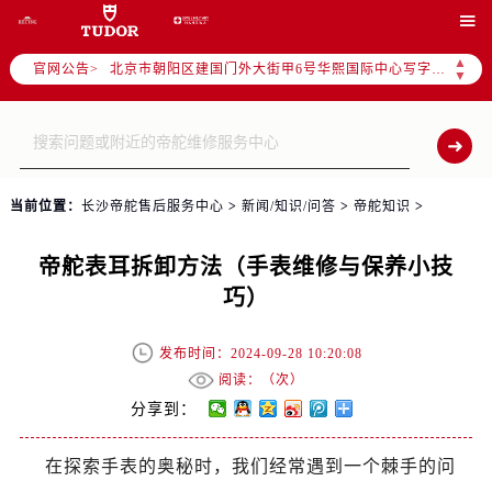
2026年7月帝舵售后服务中心最新网点地址：

北京市东城区东长安街1号东方广场写字楼W3座6层602室（需提前预约）
▲
官网公告>
北京市朝阳区建国门外大街甲6号华熙国际中心写字楼D座11层1102室（需提前预约）
▼
天津市和平区赤峰道136号天津国际金融中心写字楼26层2603室（需提前预约）
上海市徐汇区虹桥路3号港汇中心写字楼2座37层3705室（需提前预约）
上海市黄浦区南京东路299号宏伊国际广场写字楼8层806室（需提前预约）
南京市秦淮区中山南路1号（新街口）南京中心写字楼22层C1-1室（需提前预约）
当前位置：
长沙帝舵售后服务中心
>
新闻/知识/问答
>
帝舵知识
>
常州市新北区龙锦路1590号现代传媒中心写字楼5号楼10层1008室（需提前预约）
徐州市鼓楼区淮海东路29号苏宁广场IFC国际金融中心写字楼35层3508室（需提前预约）
帝舵表耳拆卸方法（手表维修与保养小技
扬州市邗江区国展路29号星耀天地写字楼1号楼18层1803室（需提前预约）
巧）
盐城市盐都区世纪大道5号盐城金融城写字楼1号楼16层1604室（需提前预约）
泰州市海陵区永定东路399号置地商务中心东塔写字楼（华润万象城）17层1706室（需提前预约）
发布时间：2024-09-28 10:20:08
宁波市江北区大闸南路500号来福士广场办公楼20层2009室（需提前预约）
阅读：（
次）
杭州市上城区钱江路1366号华润大厦写字楼A座5层503-5室（需提前预约）
分享到：
金华市金东区东市南街777号金华万达广场写字楼4号楼22层2209室（需提前预约）
在探索手表的奥秘时，我们经常遇到一个棘手的问
绍兴市越城区胜利东路379号世茂天际中心写字楼8层805室（需提前预约）