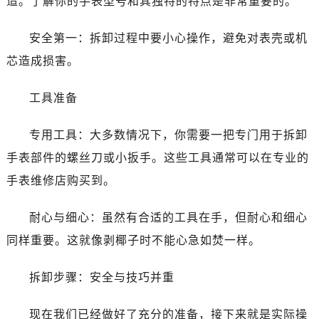
造。了解你的手表型号和其独特的特点是非常重要的。
贵阳市南明区都司高架桥路33号亨特国际金融中心14楼14D（需提前预约）
昆明市盘龙区北京路928号同德昆明广场写字楼10层06室（需提前预约）
安全第一：拆卸过程中要小心操作，避免对表壳或机
石家庄市长安区中山东路39号勒泰中心写字楼B座13层07室（需提前预约）
芯造成损害。
西安市碑林区南关正街88号华侨城长安国际中心E座6楼10室（需提前预约）
海口市龙华区金贸东路5号海口华润大厦B座17层1707室（需提前预约）
工具准备
唐山市路南区新华东道100号万达广场写字楼A座10层1002室（需提前预约）
台州市椒江区东海大道1800号腾达中心东1幢20楼2002室（需提前预约）
专用工具：大多数情况下，你需要一把专门用于拆卸
内蒙古自治区呼和浩特市玉泉区大学西街70号华润万象城写字楼（鄂尔多斯大厦）23层2326室（需提前预约）
手表部件的螺丝刀或小扳手。这些工具通常可以在专业的
甘肃省兰州市七里河区西津西路16号兰州中心写字楼21层2102室（需提前预约）
手表维修店购买到。
黑龙江省大庆市萨尔图区会战大街帝舵售后服务中心（需提前预约）
黑龙江省鹤岗市向阳区红军路帝舵售后服务中心（需提前预约）
耐心与细心：虽然有合适的工具在手，但耐心和细心
黑龙江省黑河市爱辉区中央街帝舵售后服务中心（需提前预约）
同样重要。这就像剥椰子时不能心急如焚一样。
黑龙江省鸡西市鸡冠区红军路帝舵售后服务中心（需提前预约）
黑龙江省佳木斯市向阳区长安路帝舵售后服务中心（需提前预约）
拆卸步骤：安全与技巧并重
黑龙江省牡丹江市东安区太平路帝舵售后服务中心（需提前预约）
黑龙江省七台河市桃山区大同街帝舵售后服务中心（需提前预约）
现在我们已经做好了充分的准备，接下来就是实际操