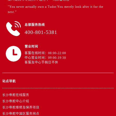
浙江省金华市金东区东市南街777号金华万达广场4号楼22楼2209室帝舵售后服务中心（需提前预约）
"You never actually own a Tudor.You merely look after it for the
浙江省丽水市莲都区解放街帝舵售后服务中心（需提前预约）
next.”
浙江省宁波市江北区大闸南路500号来福士广场办公楼20层2009室帝舵售后服务中心（需提前预约）
浙江省衢州市柯城区上街帝舵售后服务中心（需提前预约）
总部服务热线
浙江省绍兴市越城区胜利东路379号世茂天际中心写字楼8层805室帝舵售后服务中心（需提前预约）
400-801-5381
浙江省舟山市定海区解放东路帝舵售后服务中心（需提前预约）
澳门特别行政区大堂区议事亭前地（新马路）帝舵售后服务中心（需提前预约）
营业时间
澳门特别行政区风顺堂区南湾大马路帝舵售后服务中心（需提前预约）
客服在线时间：08:00-22:00
中心营业时间：09:00-19:30
澳门特别行政区花地玛堂区关闸广场帝舵售后服务中心（需提前预约）
客服及中心节假日不休
澳门特别行政区花王堂区大三巴商圈帝舵售后服务中心（需提前预约）
澳门特别行政区嘉模堂区官也街帝舵售后服务中心（需提前预约）
站点导航
澳门省路氹城市金光大道帝舵售后服务中心（需提前预约）
澳门特别行政区望德堂区塔石广场帝舵售后服务中心（需提前预约）
长沙帝舵在线服务
福建省福州市鼓楼区五四路128-1号恒力城写字楼15层03室帝舵售后服务中心（需提前预约）
长沙帝舵中心介绍
福建省厦门市思明区湖滨东路95号万象城华润大厦B座11层1104室帝舵售后服务中心（需提前预约）
长沙帝舵维修及保养项目
广东省潮州市潮安区新风路与潮汕路交汇处帝舵售后服务中心（需提前预约）
长沙帝舵中国区服务网点