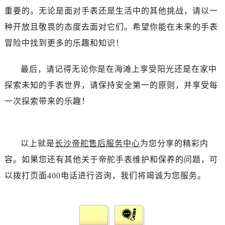
内蒙古自治区包头市青山区幸福路甲3号王府井百货名表维修帝舵售后服务中心（需提前预约）
重要的。无论是面对手表还是生活中的其他挑战，请以一
内蒙古自治区赤峰市红山区哈达街帝舵售后服务中心（需提前预约）
种开放且敬畏的态度去面对它们。希望你能在未来的手表
内蒙古自治区鄂尔多斯市东胜区伊金霍洛街帝舵售后服务中心（需提前预约）
冒险中找到更多的乐趣和知识！
内蒙古自治区呼伦贝尔市海拉尔区中央街帝舵售后服务中心（需提前预约）
内蒙古自治区通辽市科尔沁区明仁大街帝舵售后服务中心（需提前预约）
最后，请记得无论你是在海滩上享受阳光还是在家中
内蒙古自治区乌海市海勃湾区人民南路帝舵售后服务中心（需提前预约）
探索未知的手表世界，请保持安全第一的原则，并享受每
内蒙古自治区乌兰察布市集宁区恩和大街帝舵售后服务中心（需提前预约）
一次探索带来的乐趣！
内蒙古自治区锡林郭勒盟市锡林浩特市光明街与额尔敦路交叉口帝舵售后服务中心（需提前预约）
内蒙古自治区兴安盟市乌兰浩特市兴安大街帝舵售后服务中心（需提前预约）
山西省大同市平城区迎宾街帝舵售后服务中心（需提前预约）
以上就是
长沙帝舵售后服务中心
为您分享的精彩内
山西省晋城市城区黄华街帝舵售后服务中心（需提前预约）
山西省晋中市榆次区顺城街帝舵售后服务中心（需提前预约）
容。如果您还有其他关于帝舵手表维护和保养的问题，可
山西省临汾市尧都区解放路帝舵售后服务中心（需提前预约）
以拨打页面400电话进行咨询，我们将竭诚为您服务。
山西省吕梁市离石区永宁中路与建设街交叉口帝舵售后服务中心（需提前预约）
山西省朔州市朔城区怡西路与鄯阳西街交汇处帝舵售后服务中心（需提前预约）
山西省忻州市忻府区和平东街与七一南路交叉口帝舵售后服务中心（需提前预约）