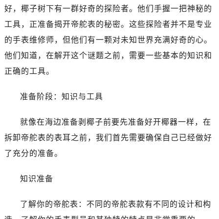
乌鲁木齐市天山区红山路26号时代广场（CCMALL）C座17层17-B（需提前预约）
好，椰子树下有一群好奇的探险者。他们手握一把神秘的
温州市鹿城区锦绣路1067号置信广场10层1015室（需提前预约）
工具，正准备揭开帝舵表的秘密。这些探险者并不是专业
哈尔滨市道里区友谊西路600号富力中心T2座写字楼29层03室（需提前预约）
的手表维修师，但他们有一颗对未知世界充满好奇的心。
大连市中山区人民路15号国际金融大厦7层G室（需提前预约）
他们知道，在解开这个谜题之前，需要一些基本的知识和
佛山市禅城区季华五路57号万科金融中心C座12层1205室（需提前预约）
正确的工具。
东莞市东城街道鸿福东路1号民盈国贸中心T1写字楼9层907室（需提前预约）
无锡市梁溪区人民中路139号恒隆广场写字楼1座11层1104室（需提前预约）
准备阶段：知识与工具
南通市崇川区工农路57号圆融广场写字楼16层1603室（需提前预约）
苏州市苏州工业园区星港街199号苏州中心办公楼C座22层08室（需提前预约）
就像在海边准备剥椰子前要先准备好开椰器一样，在
武汉市江汉区解放大道686号世界贸易大厦38层09室（需提前预约）
拆卸帝舵表的表耳之前，我们首先需要确保自己已经做好
南宁市青秀区金湖路59号地王大厦12楼1224室（需提前预约）
了充分的准备。
合肥市蜀山区潜山路111号万象城华润大厦B座12楼03室（需提前预约）
泉州市丰泽区宝洲路729号浦西万达中心写字楼A座7楼709室（需提前预约）
知识准备
青岛市南区山东路6号华润大厦B座22层04室（需提前预约）
烟台市芝罘区胜利路139号万达金融中心A座907室（需提前预约）
了解你的帝舵表：不同的帝舵表款有不同的设计和构
长春市朝阳区西安大路727号中银大厦A座(旺进大厦)18层09室（需提前预约）