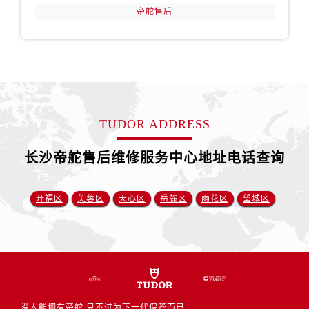
山东省东营市东营区济南路帝舵售后服务中心（需提前预约）
帝舵售后
山东省济南市历下区经十路11111号华润中心写字楼（万象城）15层1508室帝舵售后服务中心（需提前预约）
山东省济宁市任城区太白楼路帝舵售后服务中心（需提前预约）
山东省莱芜市文化南路8号银座商城名表维修一楼名表维修帝舵售后服务中心（需提前预约）
山东省临沂市兰山区解放路帝舵售后服务中心（需提前预约）
山东省日照市东港区烟台路帝舵售后服务中心（需提前预约）
山东省泰安市泰山区财源街道泰山大街帝舵售后服务中心（需提前预约）
TUDOR ADDRESS
山东省威海市环翠区新威海路89号振华商厦一楼名表维修帝舵售后服务中心（需提前预约）
长沙帝舵售后维修服务中心地址电话查询
山东省潍坊市奎文区东风东街帝舵售后服务中心（需提前预约）
山东省枣庄市滕州市北辛路与善国路交叉口帝舵售后服务中心（需提前预约）
山东省淄博市张店区金晶大道帝舵售后服务中心（需提前预约）
开福区
芙蓉区
天心区
岳麓区
雨花区
望城区
上海市黄浦区南京东路299号宏伊国际广场写字楼8层806室帝舵售后服务中心（需提前预约）
上海市徐汇区虹桥路3号港汇中心2座37层3705室帝舵售后服务中心（需提前预约）
浙江省杭州市上城区钱江路1366号华润大厦A座5层503-5室帝舵售后服务中心（需提前预约）
浙江省湖州市吴兴区劳动路帝舵售后服务中心（需提前预约）
浙江省嘉兴市南湖区广益路705号嘉兴世界贸易中心A座13层1304室帝舵售后服务中心（需提前预约）
没人能拥有帝舵,只不过为下一代保管而已