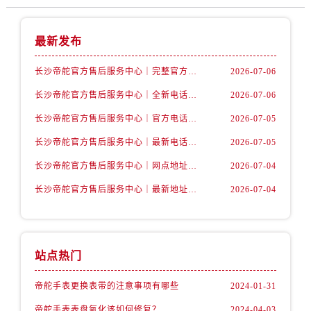
安徽省宿州市埇桥区人民中路帝舵售后服务中心（需提前预约）
安徽省铜陵市铜官区石城大道帝舵售后服务中心（需提前预约）
最新发布
安徽省芜湖市镜湖区中山路步行街帝舵售后服务中心（需提前预约）
安徽省宣城市宣州区叠嶂西路帝舵售后服务中心（需提前预约）
长沙帝舵官方售后服务中心｜完整官方电话和网点地址权威信息公示（2026年7月最新）
2026-07-06
福建省龙岩市新罗区九一南路帝舵售后服务中心（需提前预约）
长沙帝舵官方售后服务中心｜全新电话和门店地址权威信息公示（2026年7月最新）
2026-07-06
福建省南平市建阳区人民西路帝舵售后服务中心（需提前预约）
长沙帝舵官方售后服务中心｜官方电话和网点地址权威信息公示（2026年7月最新）
2026-07-05
福建省宁德市蕉城区天湖东路帝舵售后服务中心（需提前预约）
福建省莆田市城厢区霞林街道荔华东大道帝舵售后服务中心（需提前预约）
长沙帝舵官方售后服务中心｜最新电话和维修地址权威信息公示（2026年7月最新）
2026-07-05
福建省三明市三元区东乾二路帝舵售后服务中心（需提前预约）
长沙帝舵官方售后服务中心｜网点地址及官方热线权威信息公示（2026年7月最新）
2026-07-04
福建省漳州市龙文区步港路帝舵售后服务中心（需提前预约）
长沙帝舵官方售后服务中心｜最新地址及售后电话权威信息公示（2026年7月最新）
2026-07-04
江苏省常州市新北区龙锦路1590号现代传媒中心5号楼10层1008室帝舵售后服务中心（需提前预约）
江苏省淮安市清江浦区淮海北路帝舵售后服务中心（需提前预约）
江苏省连云港市海州区通灌北路帝舵售后服务中心（需提前预约）
站点热门
江苏省南京市秦淮区中山南路1号南京中心22层22-C1-C3室帝舵售后服务中心（需提前预约）
江苏省宿迁市宿城区西湖路帝舵售后服务中心（需提前预约）
帝舵手表更换表带的注意事项有哪些
2024-01-31
江苏省泰州市海陵区永定东路399号置地商务中心东塔（华润万象城）17层1706室帝舵售后服务中心（需提前预约）
帝舵手表表盘氧化该如何修复？
2024-04-03