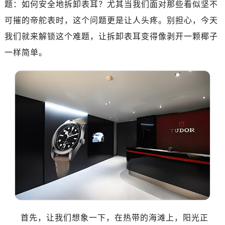
题：如何安全地拆卸表耳？尤其当我们面对那些看似坚不
嘉兴市南湖区广益路705号嘉兴世界贸易中心写字楼A座13层1304室（需提前预约）
南昌市红谷滩新区红谷中大道998号绿地双子塔（中央广场）A1座办公楼14层07室（需提前预约）
可摧的帝舵表时，这个问题更是让人头疼。别担心，今天
济南市历下区经十路11111号华润中心写字楼（万象城）15层1508室（需提前预约）
我们就来解锁这个难题，让拆卸表耳变得像剥开一颗椰子
广州市天河区天河路230号万菱汇国际中心写字楼A塔7层704室（需提前预约）
一样简单。
广州市越秀区环市东路371-375号世界贸易中心大厦南塔写字楼15层07室（需提前预约）
深圳市罗湖区深南东路5001号华润大厦写字楼17层1701室（需提前预约）
惠州市惠城区江北文昌一路7号华贸大厦写字楼1座30层05室（需提前预约）
厦门市思明区湖滨东路95号华润大厦写字楼B座11层1104室（需提前预约）
福州市鼓楼区五四路128-1号恒力城写字楼15层03室（需提前预约）
成都市锦江区人民东路6号SAC东原中心写字楼24层2406B室（需提前预约）
重庆市江北区观音桥步行街2号融恒时代广场写字楼9层902室（需提前预约）
长沙市芙蓉区定王台街道建湘路393号世茂环球金融中心写字楼（芙蓉广场）10层13室（需提前预约）
郑州市二七区铭功路10号华润大厦写字楼29层2905室（需提前预约）
太原市迎泽区解放路15号亨得利名表服务中心（品牌授权店）3层整层（需提前预约）
沈阳市沈河区中街路137号亨得利名表服务中心（品牌授权店）1层整层（需提前预约）
沈阳市沈河区中街路83号亨得利名表服务中心（品牌授权店）1层整层（需提前预约）
首先，让我们想象一下，在热带的海滩上，阳光正