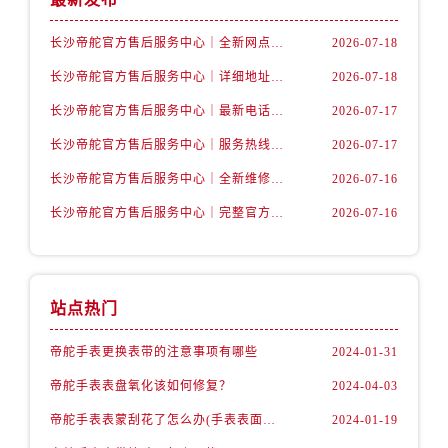
山西省阳泉市郊区平阳东街与新城大道交叉口帝舵售后服务中心（需提前预约）
山西省运城市盐湖区河东街帝舵售后服务中心（需提前预约）
长沙帝舵官方售后服务中心｜全新网点地址与官方售后热线权威信息公示（2026年7月最新）
2026-07-18
山西省长治市潞州区英雄中路帝舵售后服务中心（需提前预约）
长沙帝舵官方售后服务中心｜详细地址与维修热线权威信息公示（2026年7月最新）
2026-07-18
山西省太原市迎泽区迎泽街道解放路15号亨得利名表维修授权店3楼帝舵售后服务中心（需提前预约）
长沙帝舵官方售后服务中心｜最新电话与详细地址权威信息公示（2026年7月最新）
2026-07-17
天津市和平区赤峰道136号天津国际金融中心26层2603室帝舵售后服务中心（需提前预约）
长沙帝舵官方售后服务中心｜服务热线及网点地址权威信息公示（2026年7月最新）
2026-07-17
安徽省安庆市迎江区人民路帝舵售后服务中心（需提前预约）
安徽省蚌埠市蚌山区淮河路帝舵售后服务中心（需提前预约）
长沙帝舵官方售后服务中心｜全新维修地址及官方热线权威信息公示（2026年7月最新）
2026-07-16
安徽省亳州市谯城区魏武大道帝舵售后服务中心（需提前预约）
长沙帝舵官方售后服务中心｜完整官方热线和详细地址权威信息公示（2026年7月最新）
2026-07-16
安徽省池州市贵池区长江路帝舵售后服务中心（需提前预约）
安徽省滁州市琅琊区南谯北路帝舵售后服务中心（需提前预约）
安徽省阜阳市颍州区颍州北路帝舵售后服务中心（需提前预约）
站点热门
安徽省淮北市相山区淮海路帝舵售后服务中心（需提前预约）
安徽省淮南市田家庵区国庆中路帝舵售后服务中心（需提前预约）
帝舵手表更换表带的注意事项有哪些
2024-01-31
安徽省黄山市屯溪区黄山西路帝舵售后服务中心（需提前预约）
帝舵手表表盘氧化该如何修复？
2024-04-03
安徽省六安市金安区解放中路帝舵售后服务中心（需提前预约）
帝舵手表表蒙刮花了怎么办(手表表面刮花怎么处理)
2024-01-19
安徽省马鞍山市雨山区湖南西路帝舵售后服务中心（需提前预约）