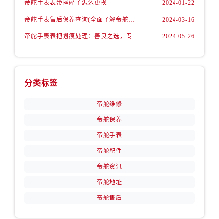
帝舵手表表带摔碎了怎么更换
2024-01-22
安徽省宿州市埇桥区人民中路帝舵售后服务中心（需提前预约）
安徽省铜陵市铜官区石城大道帝舵售后服务中心（需提前预约）
帝舵手表售后保养查询(全面了解帝舵手表售后保养流程及费用)
2024-03-16
安徽省芜湖市镜湖区中山路步行街帝舵售后服务中心（需提前预约）
帝舵手表表把划痕处理：善良之选，专业修复
2024-05-26
安徽省宣城市宣州区叠嶂西路帝舵售后服务中心（需提前预约）
福建省龙岩市新罗区九一南路帝舵售后服务中心（需提前预约）
福建省南平市建阳区人民西路帝舵售后服务中心（需提前预约）
分类标签
福建省宁德市蕉城区天湖东路帝舵售后服务中心（需提前预约）
福建省莆田市城厢区霞林街道荔华东大道帝舵售后服务中心（需提前预约）
帝舵维修
福建省三明市三元区东乾二路帝舵售后服务中心（需提前预约）
帝舵保养
福建省漳州市龙文区步港路帝舵售后服务中心（需提前预约）
帝舵手表
江苏省常州市新北区龙锦路1590号现代传媒中心5号楼10层1008室帝舵售后服务中心（需提前预约）
帝舵配件
江苏省淮安市清江浦区淮海北路帝舵售后服务中心（需提前预约）
帝舵资讯
江苏省连云港市海州区通灌北路帝舵售后服务中心（需提前预约）
江苏省南京市秦淮区中山南路1号南京中心22层22-C1-C3室帝舵售后服务中心（需提前预约）
帝舵地址
江苏省宿迁市宿城区西湖路帝舵售后服务中心（需提前预约）
帝舵售后
江苏省泰州市海陵区永定东路399号置地商务中心东塔（华润万象城）17层1706室帝舵售后服务中心（需提前预约）