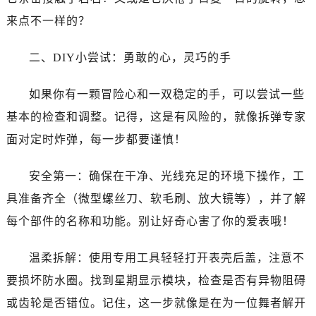
温州市鹿城区锦绣路1067号置信广场10层1015室（需提前预约）
来点不一样的？
哈尔滨市道里区友谊西路600号富力中心T2座写字楼29层03室（需提前预约）
大连市中山区人民路15号国际金融大厦7层G室（需提前预约）
二、DIY小尝试：勇敢的心，灵巧的手
佛山市禅城区季华五路57号万科金融中心C座12层1205室（需提前预约）
东莞市东城街道鸿福东路1号民盈国贸中心T1写字楼9层907室（需提前预约）
如果你有一颗冒险心和一双稳定的手，可以尝试一些
无锡市梁溪区人民中路139号恒隆广场写字楼1座11层1104室（需提前预约）
基本的检查和调整。记得，这是有风险的，就像拆弹专家
南通市崇川区工农路57号圆融广场写字楼16层1603室（需提前预约）
面对定时炸弹，每一步都要谨慎！
苏州市苏州工业园区星港街199号苏州中心办公楼C座22层08室（需提前预约）
武汉市江汉区解放大道686号世界贸易大厦38层09室（需提前预约）
安全第一：确保在干净、光线充足的环境下操作，工
南宁市青秀区金湖路59号地王大厦12楼1224室（需提前预约）
具准备齐全（微型螺丝刀、软毛刷、放大镜等），并了解
合肥市蜀山区潜山路111号万象城华润大厦B座12楼03室（需提前预约）
每个部件的名称和功能。别让好奇心害了你的爱表哦！
泉州市丰泽区宝洲路729号浦西万达中心写字楼A座7楼709室（需提前预约）
青岛市南区山东路6号华润大厦B座22层04室（需提前预约）
温柔拆解：使用专用工具轻轻打开表壳后盖，注意不
烟台市芝罘区胜利路139号万达金融中心A座907室（需提前预约）
要损坏防水圈。找到星期显示模块，检查是否有异物阻碍
长春市朝阳区西安大路727号中银大厦A座(旺进大厦)18层09室（需提前预约）
贵阳市南明区都司高架桥路33号亨特国际金融中心14楼14D（需提前预约）
或齿轮是否错位。记住，这一步就像是在为一位舞者解开