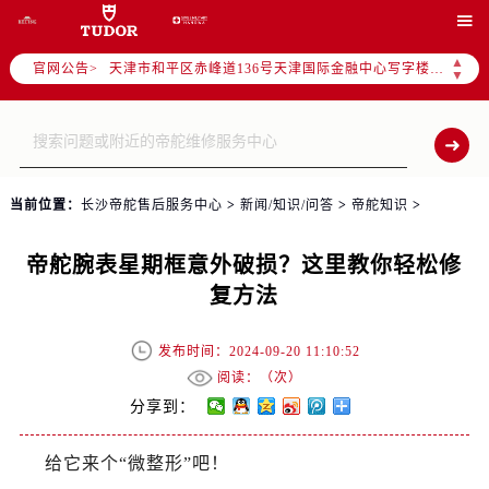
北京市东城区东长安街1号东方广场写字楼W3座6层602室（需提前预约）

北京市朝阳区建国门外大街甲6号华熙国际中心写字楼D座11层1102室（需提前预约）
▲
官网公告>
天津市和平区赤峰道136号天津国际金融中心写字楼26层2603室（需提前预约）
▼
上海市徐汇区虹桥路3号港汇中心写字楼2座37层3705室（需提前预约）
上海市黄浦区南京东路299号宏伊国际广场写字楼8层806室（需提前预约）
南京市秦淮区中山南路1号（新街口）南京中心写字楼22层C1-1室（需提前预约）
常州市新北区龙锦路1590号现代传媒中心写字楼5号楼10层1008室（需提前预约）
当前位置：
长沙帝舵售后服务中心
>
新闻/知识/问答
>
帝舵知识
>
徐州市鼓楼区淮海东路29号苏宁广场IFC国际金融中心写字楼35层3508室（需提前预约）
扬州市邗江区国展路29号星耀天地写字楼1号楼18层1803室（需提前预约）
帝舵腕表星期框意外破损？这里教你轻松修
盐城市盐都区世纪大道5号盐城金融城写字楼1号楼16层1604室（需提前预约）
复方法
泰州市海陵区永定东路399号置地商务中心东塔写字楼（华润万象城）17层1706室（需提前预约）
宁波市江北区大闸南路500号来福士广场办公楼20层2009室（需提前预约）
发布时间：2024-09-20 11:10:52
杭州市上城区钱江路1366号华润大厦写字楼A座5层503-5室（需提前预约）
阅读：（
次）
金华市金东区东市南街777号金华万达广场写字楼4号楼22层2209室（需提前预约）
分享到：
绍兴市越城区胜利东路379号世茂天际中心写字楼8层805室（需提前预约）
给它来个“微整形”吧！
嘉兴市南湖区广益路705号嘉兴世界贸易中心写字楼A座13层1304室（需提前预约）