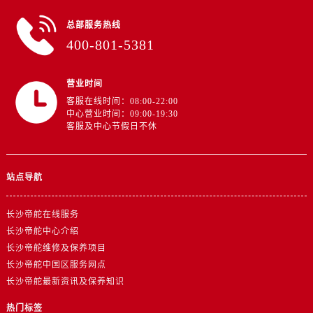
山东省东营市东营区济南路帝舵售后服务中心（需提前预约）
山东省济南市历下区经十路11111号华润中心写字楼（万象城）15层1508室帝舵售后服务中心（需提前预约）
总部服务热线
400-801-5381
山东省济宁市任城区太白楼路帝舵售后服务中心（需提前预约）
山东省莱芜市文化南路8号银座商城名表维修一楼名表维修帝舵售后服务中心（需提前预约）
山东省临沂市兰山区解放路帝舵售后服务中心（需提前预约）
营业时间
客服在线时间：08:00-22:00
山东省日照市东港区烟台路帝舵售后服务中心（需提前预约）
中心营业时间：09:00-19:30
山东省泰安市泰山区财源街道泰山大街帝舵售后服务中心（需提前预约）
客服及中心节假日不休
山东省威海市环翠区新威海路89号振华商厦一楼名表维修帝舵售后服务中心（需提前预约）
山东省潍坊市奎文区东风东街帝舵售后服务中心（需提前预约）
站点导航
山东省枣庄市滕州市北辛路与善国路交叉口帝舵售后服务中心（需提前预约）
山东省淄博市张店区金晶大道帝舵售后服务中心（需提前预约）
长沙帝舵在线服务
上海市黄浦区南京东路299号宏伊国际广场写字楼8层806室帝舵售后服务中心（需提前预约）
长沙帝舵中心介绍
上海市徐汇区虹桥路3号港汇中心2座37层3705室帝舵售后服务中心（需提前预约）
长沙帝舵维修及保养项目
浙江省杭州市上城区钱江路1366号华润大厦A座5层503-5室帝舵售后服务中心（需提前预约）
长沙帝舵中国区服务网点
浙江省湖州市吴兴区劳动路帝舵售后服务中心（需提前预约）
长沙帝舵最新资讯及保养知识
浙江省嘉兴市南湖区广益路705号嘉兴世界贸易中心A座13层1304室帝舵售后服务中心（需提前预约）
热门标签