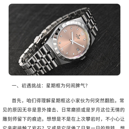
南昌市红谷滩新区红谷中大道998号绿地双子塔（中央广场）A1座办公楼14层07室（需提前预约）
济南市历下区经十路11111号华润中心写字楼（万象城）15层1508室（需提前预约）
广州市天河区天河路230号万菱汇国际中心写字楼A塔7层704室（需提前预约）
广州市越秀区环市东路371-375号世界贸易中心大厦南塔写字楼15层07室（需提前预约）
深圳市罗湖区深南东路5001号华润大厦写字楼17层1701室（需提前预约）
惠州市惠城区江北文昌一路7号华贸大厦写字楼1座30层05室（需提前预约）
厦门市思明区湖滨东路95号华润大厦写字楼B座11层1104室（需提前预约）
福州市鼓楼区五四路128-1号恒力城写字楼15层03室（需提前预约）
成都市锦江区人民东路6号SAC东原中心写字楼24层2406B室（需提前预约）
重庆市江北区观音桥步行街2号融恒时代广场写字楼9层902室（需提前预约）
长沙市芙蓉区定王台街道建湘路393号世茂环球金融中心写字楼（芙蓉广场）10层13室（需提前预约）
一、初遇挑战：星期框为何闹脾气？
郑州市二七区铭功路10号华润大厦写字楼29层2905室（需提前预约）
太原市迎泽区解放路15号亨得利名表服务中心（品牌授权店）3层整层（需提前预约）
首先，咱们得理解星期框这小家伙为何突然翻脸。常
沈阳市沈河区中街路137号亨得利名表服务中心（品牌授权店）1层整层（需提前预约）
见的原因无非是意外撞击、日常磨损或是岁月这位无情的
沈阳市沈河区中街路83号亨得利名表服务中心（品牌授权店）1层整层（需提前预约）
雕刻师留下的痕迹。想想是不是在上次攀岩时，不小心让
乌鲁木齐市天山区红山路26号时代广场（CCMALL）C座17层17-B（需提前预约）
它亲密接触了岩石？又或是它厌倦了日复一日的旋转，想