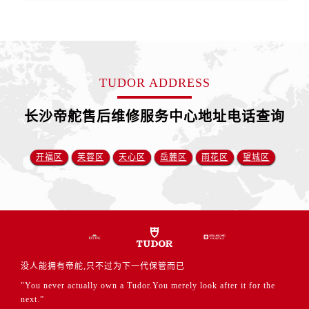
江苏省徐州市鼓楼区淮海东路29号苏宁广场IFC国际金融中心35层3508室帝舵售后服务中心（需提前预约）
江苏省盐城市盐都区世纪大道5号盐城金融城写字楼1号楼16层1604室帝舵售后服务中心（需提前预约）
江苏省扬州市邗江区国展路29号星耀天地写字楼1号楼18层1803室帝舵售后服务中心（需提前预约）
江苏省镇江市京口区中山东路帝舵售后服务中心（需提前预约）
TUDOR ADDRESS
江西省抚州市临川区赣东大道帝舵售后服务中心（需提前预约）
江西省赣州市章贡区文清路帝舵售后服务中心（需提前预约）
长沙帝舵售后维修服务中心地址电话查询
江西省吉安市吉州区井冈山大道帝舵售后服务中心（需提前预约）
江西省景德镇市珠山区珠山中路帝舵售后服务中心（需提前预约）
开福区
芙蓉区
天心区
岳麓区
雨花区
望城区
江西省九江市浔阳区浔阳路帝舵售后服务中心（需提前预约）
江西省南昌市红谷滩新区红谷中大道998号绿地双子塔（中央广场）A1座办公楼14层1407室帝舵售后服务中心（需提前预约）
江西省萍乡市安源区萍安北大道与康庄路交叉口帝舵售后服务中心（需提前预约）
江西省上饶市信州区滨江西路帝舵售后服务中心（需提前预约）
江西省新余市渝水区北湖西路帝舵售后服务中心（需提前预约）
江西省宜春市袁州区中山中路帝舵售后服务中心（需提前预约）
没人能拥有帝舵,只不过为下一代保管而已
江西省鹰潭市月湖区胜利东路帝舵售后服务中心（需提前预约）
"You never actually own a Tudor.You merely look after it for the
山东省德州市德城区东风中路帝舵售后服务中心（需提前预约）
next.”