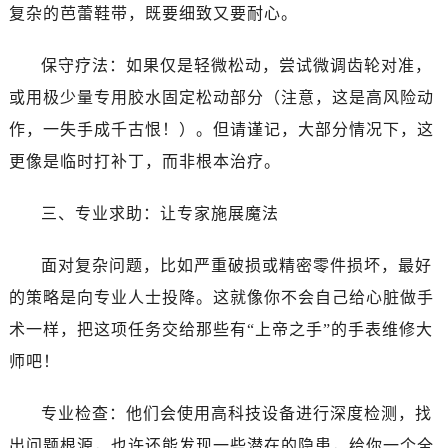
昆明市盘龙区北京路928号同德昆明广场写字楼10层06室（需提前预约）
复杂的芭蕾鞋带，既要细致又要耐心。
石家庄市长安区中山东路39号勒泰中心写字楼B座13层07室（需提前预约）
西安市碑林区南关正街88号华侨城长安国际中心E座6楼10室（需提前预约）
保守疗法：如果仅是轻微松动，尝试微调齿轮对准，
海口市龙华区金贸东路5号海口华润大厦B座17层1707室（需提前预约）
或用极少量专用胶水固定松动部分（注意，这是高风险动
唐山市路南区新华东道100号万达广场写字楼A座10层1002室（需提前预约）
作，一失手成千古恨！）。但请谨记，大部分情况下，这
台州市椒江区东海大道1800号腾达中心东1幢20楼2002室（需提前预约）
更像是临时打补丁，而非根本治疗。
内蒙古自治区呼和浩特市玉泉区大学西街70号华润万象城写字楼（鄂尔多斯大厦）23层2326室（需提前预约）
甘肃省兰州市七里河区西津西路16号兰州中心写字楼21层2102室（需提前预约）
三、专业求助：让专家施展魔法
重庆市解放碑渝中区民权路28号英利国际金融中心写字楼20层01室（需提前预约）
黑龙江省大庆市萨尔图区会战大街帝舵售后服务中心（需提前预约）
面对复杂问题，比如严重破损或精密零件损坏，最好
黑龙江省鹤岗市向阳区红军路帝舵售后服务中心（需提前预约）
的策略是向专业人士投降。这就像你不会自己给心脏做手
黑龙江省黑河市爱辉区中央街帝舵售后服务中心（需提前预约）
术一样，把这项任务交给那些有“上帝之手”的手表维修大
黑龙江省鸡西市鸡冠区红军路帝舵售后服务中心（需提前预约）
师吧！
黑龙江省佳木斯市向阳区长安路帝舵售后服务中心（需提前预约）
黑龙江省牡丹江市东安区太平路帝舵售后服务中心（需提前预约）
专业检查：他们会使用高科技设备进行深度检测，找
黑龙江省七台河市桃山区大同街帝舵售后服务中心（需提前预约）
出问题根源，也许还能发现一些潜在的隐患，给你一个全