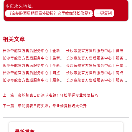
内蒙古自治区包头市青山区幸福路甲3号王府井百货名表维修帝舵售后服务中心（需提前预约）
本页永久地址：
内蒙古自治区赤峰市红山区哈达街帝舵售后服务中心（需提前预约）
一键复制
内蒙古自治区鄂尔多斯市东胜区伊金霍洛街帝舵售后服务中心（需提前预约）
内蒙古自治区呼伦贝尔市海拉尔区中央街帝舵售后服务中心（需提前预约）
内蒙古自治区通辽市科尔沁区明仁大街帝舵售后服务中心（需提前预约）
相关文章
内蒙古自治区乌海市海勃湾区人民南路帝舵售后服务中心（需提前预约）
长沙帝舵官方售后服务中心｜全新网点地址与官方售后热线权威信息公示（2026年7月最新）
长沙帝舵官方售后服务中心｜详细地址与维修热线权威信息公示（2026年7月最新）
内蒙古自治区乌兰察布市集宁区恩和大街帝舵售后服务中心（需提前预约）
长沙帝舵官方售后服务中心｜最新电话与详细地址权威信息公示（2026年7月最新）
长沙帝舵官方售后服务中心｜服务热线及网点地址权威信息公示（2026年7月最新）
内蒙古自治区锡林郭勒盟市锡林浩特市光明街与额尔敦路交叉口帝舵售后服务中心（需提前预约）
长沙帝舵官方售后服务中心｜全新维修地址及官方热线权威信息公示（2026年7月最新）
长沙帝舵官方售后服务中心｜完整官方热线和详细地址权威信息公示（2026年7月最新）
内蒙古自治区兴安盟市乌兰浩特市兴安大街帝舵售后服务中心（需提前预约）
长沙帝舵官方售后服务中心｜网点地址与售后电话权威信息公示（2026年7月最新）
长沙帝舵官方售后服务中心｜网点地址与官方客服热线权威信息公示（2026年7月最新）
山西省大同市平城区迎宾街帝舵售后服务中心（需提前预约）
长沙帝舵官方售后服务中心｜服务热线及完整维修地址权威信息公示（2026年7月最新）
长沙帝舵官方售后服务中心｜服务电话及详细网点地址权威信息公示（2026年7月最新）
山西省晋城市城区黄华街帝舵售后服务中心（需提前预约）
山西省晋中市榆次区顺城街帝舵售后服务中心（需提前预约）
上一篇：
帝舵腕表日历调节难题？轻松掌握专业修复技巧
山西省临汾市尧都区解放路帝舵售后服务中心（需提前预约）
下一篇：
帝舵腕表日历失准，专业修复技巧大公开
山西省吕梁市离石区永宁中路与建设街交叉口帝舵售后服务中心（需提前预约）
山西省朔州市朔城区怡西路与鄯阳西街交汇处帝舵售后服务中心（需提前预约）
山西省忻州市忻府区和平东街与七一南路交叉口帝舵售后服务中心（需提前预约）
最新发布