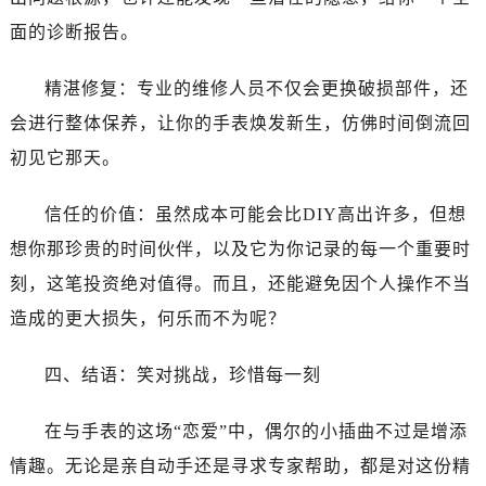
黑龙江省齐齐哈尔市龙沙区龙华路帝舵售后服务中心（需提前预约）
面的诊断报告。
黑龙江省双鸭山市尖山区新兴大街帝舵售后服务中心（需提前预约）
黑龙江省绥化市北林区新华街与康庄路交叉口帝舵售后服务中心（需提前预约）
精湛修复：专业的维修人员不仅会更换破损部件，还
黑龙江省伊春市伊美区通河路帝舵售后服务中心（需提前预约）
会进行整体保养，让你的手表焕发新生，仿佛时间倒流回
吉林省白城市洮北区明仁南街帝舵售后服务中心（需提前预约）
初见它那天。
吉林省白山市浑江区浑江大街帝舵售后服务中心（需提前预约）
吉林省吉林市船营区河南街帝舵售后服务中心（需提前预约）
信任的价值：虽然成本可能会比DIY高出许多，但想
吉林省辽源市龙山区人民大街帝舵售后服务中心（需提前预约）
想你那珍贵的时间伙伴，以及它为你记录的每一个重要时
吉林省梅河口市新华街道梅河大街帝舵售后服务中心（需提前预约）
吉林省四平市铁东区紫气大路与南九经街交汇处帝舵售后服务中心（需提前预约）
刻，这笔投资绝对值得。而且，还能避免因个人操作不当
吉林省松原市宁江区五环大街帝舵售后服务中心（需提前预约）
造成的更大损失，何乐而不为呢？
吉林省通化市东昌区环通乡江南大街帝舵售后服务中心（需提前预约）
吉林省延边市延吉市解放路帝舵售后服务中心（需提前预约）
四、结语：笑对挑战，珍惜每一刻
辽宁省鞍山市铁东区站前街帝舵售后服务中心（需提前预约）
在与手表的这场“恋爱”中，偶尔的小插曲不过是增添
辽宁省本溪市平山区胜利路帝舵售后服务中心（需提前预约）
辽宁省朝阳市双塔区新华路帝舵售后服务中心（需提前预约）
情趣。无论是亲自动手还是寻求专家帮助，都是对这份精