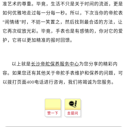
辽宁省丹东市振兴区七经街帝舵售后服务中心（需提前预约）
准艺术的尊重。毕竟，生活不只是关于时间的流逝，更是
辽宁省抚顺市新抚区东一路帝舵售后服务中心（需提前预约）
如何优雅地走过每一分每一秒。所以，下次当你的帝舵表
辽宁省阜新市海州区解放大街帝舵售后服务中心（需提前预约）
“闹情绪”时，不妨一笑置之，然后找到最合适的方法，让
辽宁省葫芦岛市连山区中央路帝舵售后服务中心（需提前预约）
它再次绽放光彩。毕竟，手表也是有感情的，你对它的爱
辽宁省锦州市古塔区中央大街帝舵售后服务中心（需提前预约）
护，它将以更加精准的报时回馈。
辽宁省辽阳市白塔区新运大街帝舵售后服务中心（需提前预约）
辽宁省盘锦市兴隆台区石油大街帝舵售后服务中心（需提前预约）
辽宁省铁岭市银州区南马路帝舵售后服务中心（需提前预约）
以上就是
长沙帝舵保养服务中心
为您分享的精彩内
辽宁省营口市站前区市府路与渤海大街交叉口帝舵售后服务中心（需提前预约）
容。如果您还有其他关于帝舵手表维护和保养的问题，可
辽宁省沈阳市沈河区中街路137号亨得利名表维修授权店1楼帝舵售后服务中心（需提前预约）
辽宁省沈阳市沈河区中街路83号亨得利名表维修授权店1楼帝舵售后服务中心（需提前预约）
以拨打页面400电话进行咨询，我们将竭诚为您服务。
北京市朝阳区建国门外大街甲6号华熙国际中心D座11层1102室帝舵售后服务中心（需提前预约）
北京市东城区东长安街1号王府井东方广场W3座6层602室帝舵售后服务中心（需提前预约）
河北省保定市竞秀区朝阳北大街北国先天下帝舵售后服务中心（需提前预约）
内蒙古自治区阿拉善盟市左旗土尔扈特大街帝舵售后服务中心（需提前预约）
赞一下
去提问
内蒙古自治区巴彦淖尔市临河区新华街帝舵售后服务中心（需提前预约）